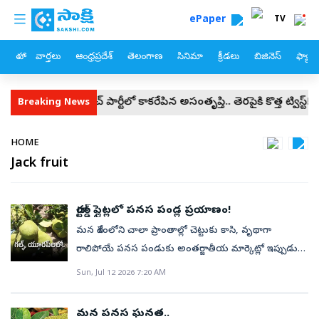
custom menu
Skip to main content
ePaper
TV
హోం
వార్తలు
ఆంధ్రప్రదేశ్
తెలంగాణ
సినిమా
క్రీడలు
బిజినెస్
ఫ్యామ
ిక్కల్‌
కాక్రోచ్ పార్టీలో కాకరేపిన అసంతృప్తి.. తెరపైకి కొత్త ట్విస్ట్‌!
8 అ
Breaking News
Breadcrumb
HOME
Jack fruit
చార్టర్డ్ ప్లైట్లలో పనస పండ్ల ప్రయాణం!
మన దేశంలోని చాలా ప్రాంతాల్లో చెట్టుకు కాసి, వృథాగా
రాలిపోయే పనస పండుకు అంతర్జాతీయ మార్కెట్లో ఇప్పుడు
అత్యధిక డిమాండ్ పలుకుతోంది. కేరళ, తమిళనాడు రాష్ట్రాల
Sun, Jul 12 2026 7:20 AM
అధికారిక ఫలమైన పనసపండు (జాక్‌ఫ్రూట్) ప్రస్తుతం
సరిహద్దులు దాటి చార్టర్డ్ విమానాల్లో విదేశాలకు ఎగుమతి
మన పనస ఘనత..