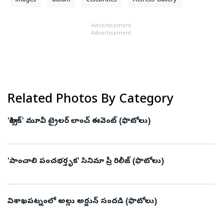
images
album
Celebrities
Actress Gallery
Advertisement
Advertisement
Related Photos By Category
'టాక్సిక్' మూవీ ట్రైలర్‌ లాంచ్‌ ఈవెంట్‌ (ఫొటోలు)
'పాంచాలి పంచభర్తృక' సినిమా ప్రీ రిలీజ్ (ఫొటోలు)
విశాఖపట్నంలో అల్లు అర్జున్‌ సందడి (ఫొటోలు)