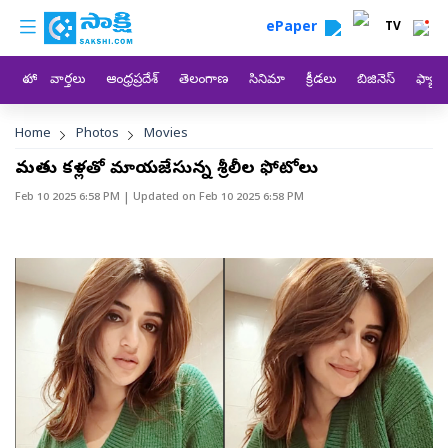
custom menu
Skip to main content
ePaper
TV
హోం
వార్తలు
ఆంధ్రప్రదేశ్
తెలంగాణ
సినిమా
క్రీడలు
బిజినెస్
ఫ్యామ
Breadcrumb
Home
Photos
Movies
మత్తు కళ్లతో మాయజేస్తున్న శ్రీలీల ఫోటోలు
Feb 10 2025 6:58 PM
| Updated on
Feb 10 2025 6:58 PM