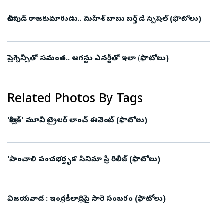
టాలీవుడ్ రాజకుమారుడు.. మహేశ్ బాబు బర్త్ డే స్పెషల్ (ఫొటోలు)
ప్రెగ్నెన్సీతో సమంత.. ఆగస్టు ఎనర్జీతో ఇలా (ఫొటోలు)
Related Photos By Tags
'టాక్సిక్' మూవీ ట్రైలర్‌ లాంచ్‌ ఈవెంట్‌ (ఫొటోలు)
'పాంచాలి పంచభర్తృక' సినిమా ప్రీ రిలీజ్ (ఫొటోలు)
విజయవాడ : ఇంద్రకీలాద్రిపై సారె సంబరం (ఫొటోలు)