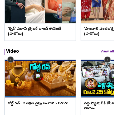
'టాక్సిక్' మూవీ ట్రైలర్‌ లాంచ్‌ ఈవెంట్‌
'పాంచాలి పంచభర్తృక' స
(ఫొటోలు)
(ఫొటోలు)
Video
View all
గోల్డ్ రన్.. 2 లక్షల వైపు బంగారం పరుగు
పెద్ది ఫ్యామిలీకి కేసీఆర
సాయం