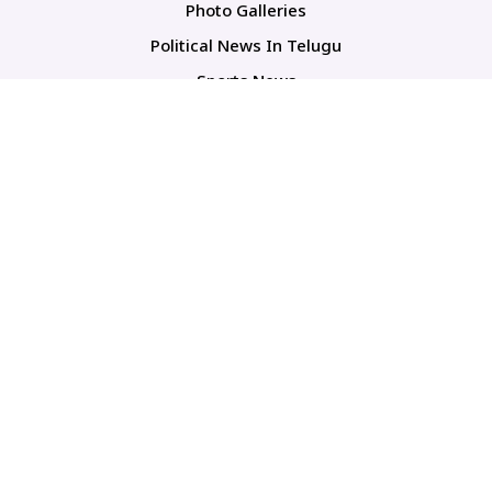
Photo Galleries
Political News In Telugu
Sports News
TS Politics News
Telangana News
Telugu Movie Reviews
Company
About Us
Contact Us
Media Kit
Terms And Conditions