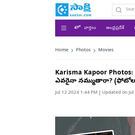
Skip to main content
custom menu
హోం
వార్తలు
ఆంధ్రప్రదేశ్
పాలిటిక్స్
ఏపీ వార్తలు
Breadcrumb
Home
Photos
Movies
క్రైమ్
ఫ్యాక్ట్ చెక్
వార్తలు
ఎడిటోరియల్
జాతీయం
అమరావతి
సినిమా
గెస్ట్ కాలమ్
Karisma Kapoor Photos: ఈ హ
ఎన్‌ఆర్‌ఐ
అనంతపురం
ఎవరైనా నమ్ముతారా? (ఫోటోల
క్రీడలు
కార్టూన్
ప్రపంచం
శ్రీ సత్యసాయి
బిజినెస్
సోషల్ మీడియా
Jul 12 2024 1:44 PM
| Updated on
Ju
సాక్షి ఒరిజినల్స్
చిత్తూరు
డింగ్ డాంగ్ 2.0
పాడ్‌కాస్ట్‌
గుడ్ న్యూస్
తిరుపతి
గరం గరం వార్తలు
దిన ఫలాలు
తూర్పు గోదావర
యూట్యూబ్ డిజిటల్
వార ఫలాలు
కాకినాడ
సాగుబడి