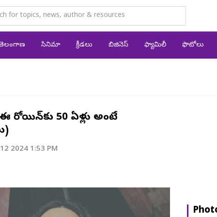
తెలంగాణ
సినిమా
క్రీడలు
బిజినెస్
ఫ్యామిలీ
ఫొటోలు
తెలంగాణ వార్తలు
సమస్తం
సమస్తం
సమస్తం
సమస్తం
న్యూస్
హైదరాబాద్
టాలీవుడ్
క్రికెట్
మార్కెట్
ఉమెన్‌ పవర్‌
సినిమా
ఆదిలాబాద్
బిగ్ బాస్
ఇతర క్రీడలు
టెక్నాలజీ
వింతలు విశేషాలు
క్రీడలు
ీరోయిన్‌కు 50 ఏళ్లు అంటే
కొమరం భీమ్
రివ్యూలు
కార్పొరేట్
ఫన్ డే
బిజినెస్
ు)
నిర్మల్
గాసిప్స్
రియల్టీ
లైఫ్‌స్టైల్‌
వైఎస్‌ జగన్
l 12 2024 1:53 PM
కరీంనగర్
ఓటీటీ
ఆటోమొబైల్
ఎక్స్‌ట్రా
ఫ్యామిలీ
మంచిర్యాల
బాలీవుడ్
పర్సనల్‌ ఫైనాన్స్‌
ఈవెంట్స్
ి
జగిత్యాల
సౌత్‌ ఇండియా
ఎకానమీ
భక్తి
పెద్దపల్లి
హాలీవుడ్
మీకు తెలు
Phot