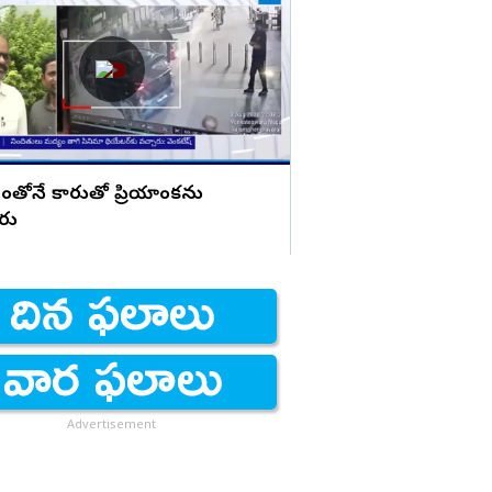
నువ్వు బిరియాని కనిపెడ
చేసినట్లు? బాబుపై బుగ్గన స
ంతోనే కారుతో ప్రియాంకను
ారు
Advertisement