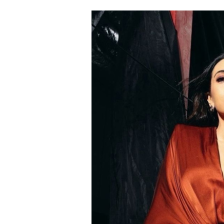
మోసం చేసిన లోకేష్
షూస్ వేసుకొని వెంకన్న విగ్రహం తీస
కేంద్ర మంత్రి పెమ్మసాని
విజయనగరం
పార్వతీపురం మన
పశ్చిమ గోదావర
ఏలూరు
వైఎస్సార్
అన్నమయ్య