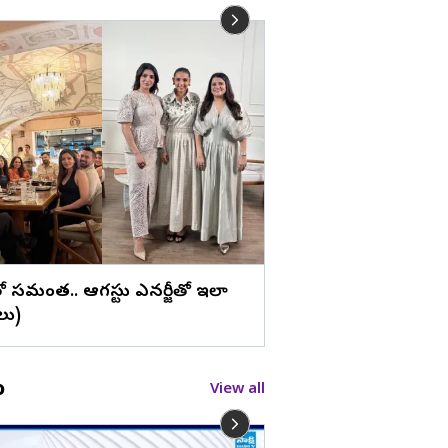
లు
వేశ్య పాత్రలో అదరగొట్టి
ఈ బ్యూటీ బ్యాగ్‌గ్రౌండ్
ెన్సీతో సమంత.. ఆగస్టు ఎనర్జీతో ఇలా
లు)
o
View all