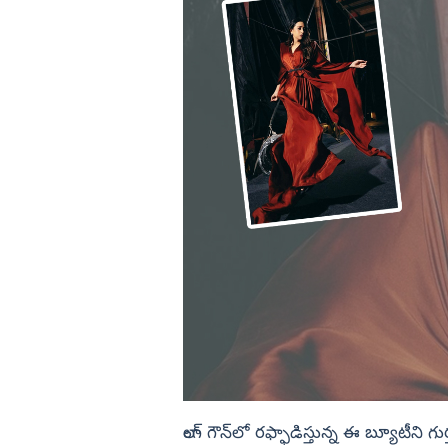
డా. బి ఆర్‌ అం
ఎడ్యుకేషన్
గుంటూరు
 అండ్ సన్స్’ మూవీ HD
హైదరాబాద్ : అమ్మవారికి బంగారు 
కర్ణాటక
బాపట్ల
సమర్పించిన కొణిదెల నిహారిక .. ఫొ
తమిళనాడు
వైరల్
పల్నాడు
ఢిల్లీ
కృష్ణా
మహారాష్ట్ర
ఎన్టీఆర్
ఒడిశా
కర్నూలు
నంద్యాల
ప్రకాశం
శ్రీపొట్టి శ్రీరా
శ్రీకాకుళం
విశాఖపట్నం
అనకాపల్లి
లాంగ్‌ గౌన్‌లో రఫ్ఫాడిస్తున్న ఈ బ్యూటీని గు
అల్లూరి సీతా