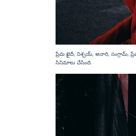
ప్రేమ ఖైదీ, నిశ్చయ్‌, అనారి, సంగ్రామ్‌, ప్ర
సినిమాలు చేసింది.