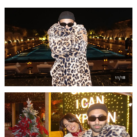
11/18