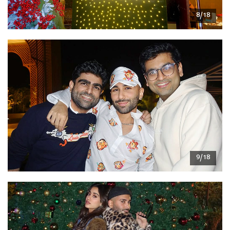
8/18
9/18