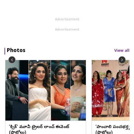
Advertisement
Advertisement
Photos
View all
'టాక్సిక్' మూవీ ట్రైలర్‌ లాంచ్‌ ఈవెంట్‌
'పాంచాలి పంచభర్తృక' స
(ఫొటోలు)
(ఫొటోలు)