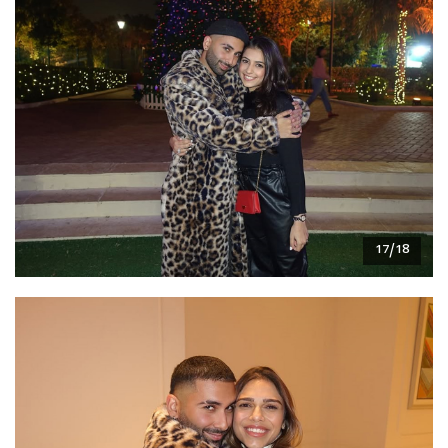
17/18