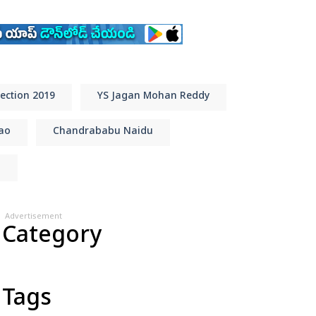
ection 2019
YS Jagan Mohan Reddy
ao
Chandrababu Naidu
u
Advertisement
 Category
 Tags