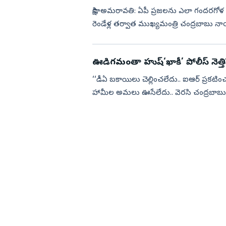
సాక్షి, అమరావతి: ఏపీ ప్రజలను ఎలా గందరగోళ ప
రెండేళ్ల తర్వాత ముఖ్యమంత్రి చంద్రబాబు నాయుడు రాష్ట్ర ఆర్
అవసరం ఏ...
ఊడిగమంతా హుష్‌‘ఖాకీ’ పోలీస్‌ నెత్తి
‘‘డీఏ బకాయిలు చెల్లించలేదు.. ఐఆర్‌ ప్రకటించలేదు.. పీఆర్సీ ఇవ్వలేద
హామీల అమలు ఊసేలేదు.. వెరసి చంద్రబాబు ప్రభుత్