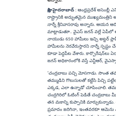
 చలసాని
వరుడు కళ్యాణి ఫైర్
అన్నారు.
విజయనగరం
సాక్షి, హైదరాబాద్‌
: ఆంధ్రప్రదేశ్‌ అసెంబ్లీ ఎ
పార్వతీపురం మన
రాష్ట్రానికి అద్భుతమైన ముఖ్యమంత్రిని అ
నార్నే శ్రీనివాసరావు అన్నారు. ఆయన 
పశ్చిమ గోదావర
మాట్లాడుతూ.. వైఎస్‌ జగన్‌ వల్లే ఏపీల
ఏలూరు
నాయుడు 650 హామీలు ఇచ్చి అట్టర్‌ ప్లాప్
వైఎస్సార్
హామీలను నెరవేరుస్తారని నార్నే స్పష్టం చే
అన్నమయ్య
కూడా పెద్దపీట వేశారు. కార్పొరేషన్‌లు ఏర
జగన్‌ అధికారంలోకి వస్తే ఎన్టీఆర్‌, వైఎస
‘చంద్రబాబు పచ్చి మోసగాడు. సొంత తమ్ము
తమ్ముడిని గొలుసులతో కట్టేసి పిచ్చి పట్
ఎక్కడ, ఎలా ఉన్నాడో చూపించాలి. తమ్ము
చంద్రగిరిలో ఓటింగ్‌ పెడితే చంద్రబాబు 
తన మకాన్ని కుప్పానికి మార్చుకున్నాడు
ప్రమాదం జరిగినా, ఇంతవరకూ ఆమెను ఎవ