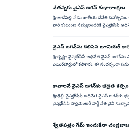
నేతన్నకు వైఎస్‌ జగన్‌ శుభాకాంక్షలు
సాక్షి, తాడేపల్లి: నేడు జాతీయ చేనేత దినోత్స
వారి కుటుంబ స‌భ్యులంద‌రికీ వైఎస్సార్‌సీపీ
చేనేత...
వైఎస్‌ జగన్‌ను కలిసిన జూనియర్‌ కాలే
సాక్షి, కృష్ణా: వైఎస్సార్‌సీపీ అధినేత వైఎస్‌ జగ
ఎయిర్‌పోర్టులో కలిశారు. ఈ సందర్భంగా సమస్య
కావాలనే వైఎస్‌ జగన్‌కు భద్రత కల్పించ
సాక్షి, ఢిల్లీ: వైఎ‍స్సార్‌సీపీ అధినేత వైఎస్‌ జగన
వైఎస్సార్‌సీపీ పార్లమెంటరీ పార్టీ నేత వైవీ సుబ్బ
శ్వేతపత్రం గేమ్‌ ఇందుకేనా చంద