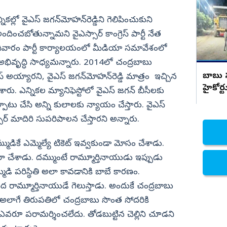
జరిమానా..
నిజామాబాద్
న్నికల్లో వైఎస్‌ జగన్‌మోహన్‌రెడ్డిని గెలిపించుకుని
్యం
కామారెడ్డి
ందించబోతున్నామని వైఎస్సార్ కాంగ్రెస్ పార్టీ నేత
ఆదివారం పార్టీ కార్యాలయంలో మీడియా సమావేశంలో
ి
రంగారెడ్డి
ో అభివృద్ధి సాధ్యమన్నారు. 2014లో చంద్రబాబు
వికారాబాద్
బాబు సర
‌ అయ్యారని, వైఎస్‌ జగన్‌మోహన్‌రెడ్డి మాత్రం ఇచ్చిన
వరంగల్
హైకోర్
శారు. ఎన్నికల మ్యానిఫెస్టోలో వైఎస్‌ జగన్‌ బీసీలకు
హన్మకొండ
్పాటు చేసి అన్ని కులాలకు న్యాయం చేస్తారు. వైఎస్‌
జనగాం
్సార్ మాదిరి సుపరిపాలన చేస్తారని అన్నారు.
జయశంకర్
డికే ఎమ్మెల్యే టికెట్‌ ఇవ్వకుండా మోసం చేశాడు.
మహబూబాబాద్
టేలా చేశాడు. దమ్ముంటే రామ్మూర్తినాయుడు ఇప్పుడు
ములుగు
డి పరిస్థితి అలా కావడానికి బాబే కారణం.
మీద రామ్మూర్తినాయుడే గెలుస్తాడు. అందుకే చంద్రబాబు
. అలాగే తిరుపతిలో చంద్రబాబు సొంత సోదరికి
రూ పరామర్శించలేదు. తోడబుట్టిన చెల్లిని చూడని