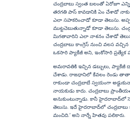
చంద్రబాబు స్వంత బలంతో ఏరోజూ ఎన్నికల
తరగతి పాస్‌ కావడానికి ఏం చేశాడో నాక
ఎలా సహకరించాడో కూడా తెలుసు. అప్
ముట్టచెబుతున్నాడో కూడా తెలుసు. చంద్
మిగతావారిని ఎలా నాశనం చేశాడో తెలుసు
చంద్రబాబు కాంగ్రెస్‌ నుంచి వలస వచ్చిన వ్యక
ఒకసారి ప్యాకేజీ అని, ఇంకోసారి ప్రత్య
అమరావతికి ఇచ్చిన డబ్బులు, ప్యాకేజీ ద
చేశాడు. రాజధానిలో కేవలం రెండు తాత్క
రాకుండా చంద్రబాబే స్వయంగా అడ్డుకు
నాయకుడు కాదు. చంద్రబాబు ప్రాంతీయతను ర
అనుకుంటున్నాడు. కానీ హైదరాబాద్‌లో స
తెలుసు. ఇదే హైదరాబాద్‌లో చంద్రబాబు 
మంచిది.’ అని నార్నే హితవు పలికారు.