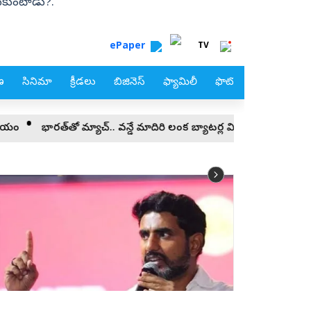
ుకుంటాడు?.