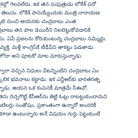
్లో గెలవలేదు. ఇక తన సుపుత్రుడు లోకేశ్‌ పదో
ు తెలుసు. లోకేశ్‌ పాసయ్యేందుకు మంత్రి నారాయణ
పటి నుంచి ఆయనకు చంద్రబాబు ఎంత
రబాబు తన పాల డెయిరీని నిలబెట్టుకోవడానికి
. ఏపీ ప్రజలను కోరుకుంటున్న చంద్రబాబు నమ్మొద్దు.
్తి. మళ్లీ కాంగ్రెస్‌కే టీడీపీని తాకట్టు పెడతాడు.
ేక హోదా అని పూటకో మాట మారుస్తున్నాడు.
్వారా వచ్చిన నిధులు వీటన్నింటిని చంద్రబాబు ఏం
ాలిక భవనాలు కట్టాడు. ఇక ఎన్టీఆర్‌కు భారతరత్న
న్నాడు. ఆయన ఒక కంపెనకీ మాత్రమే సీఈవో,
ెచ్చగొట్టి కేసీఆర్‌ను తిట్టి ఓట్లు రాబట్టుకుందామని
ెటిలర్లు సంతోషం, ప్రశాంతంగా ఉన్నారో అందరికీ
కూడా ఉంటున్నారు అనే విషయం గుర్తు పెట్టుకుంటే