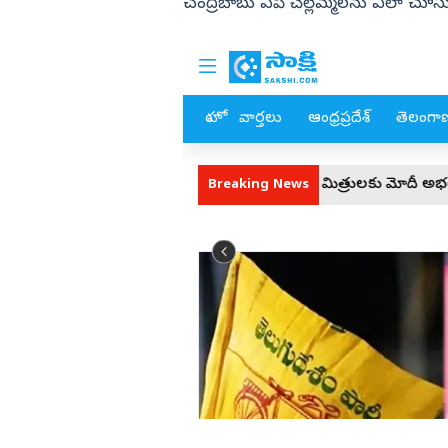
చంద్రబాబు ఏపీ చెల్లెమ్మలను ఎలా చూస