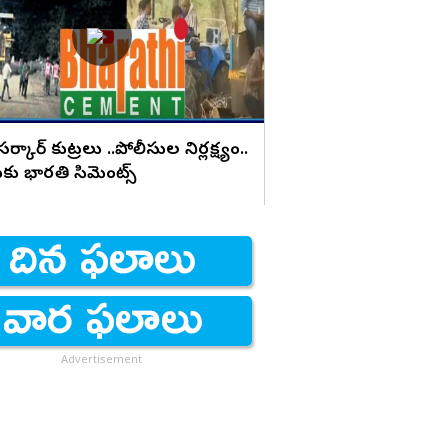
నిరాహార దీక్షలు
్కార్ కుట్రలు ..పోలీసుల నిర్లక్ష్యం..
టుకు భారతి సిమెంట్స్
Advertisement