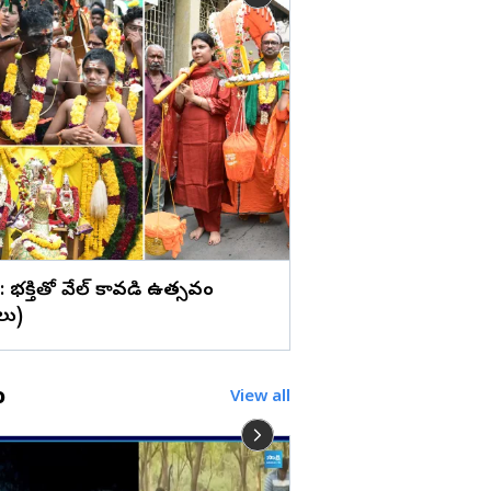
లు
'కనకరాజు'తో హ్యాట్రిక్ కొ
నాయక్ (ఫొటోలు)
 : భక్తితో వేల్ కావడి ఉత్సవం
లు)
o
View all
రాష్ట్రమంతటా రౌడీ రాజ