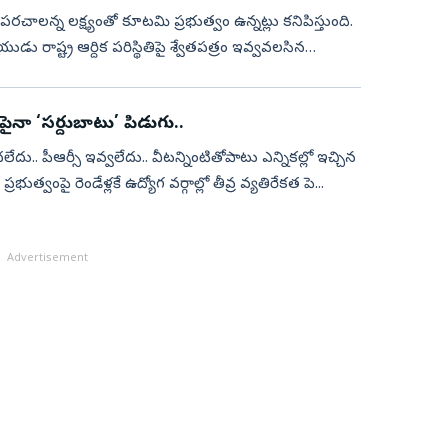
రచాలన్న లక్ష్యంతో కూటమి ప్రభుత్వం ఉన్నట్లు కనిపిస్తుంది.
దిక పరిస్థితిపై శ్వేతపత్రం ఇవ్వవలసిన
పైనా ‘సర్దుబాటు’ పిడుగు..
ు.. వీటన్నింటితోపాటు ఎన్నికల్లో ఇచ్చిన
వంపై రెండేళ్లకే ఉద్యోగ వర్గాల్లో తీవ్ర వ్యతిరేకత పె...
Advertisement