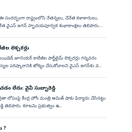
వం. ఈ సందర్భంగా రాష్ట్రంలోని నేతన్నలు, చేనేత కళాకారులు,
 అధినేత వైఎస్‌ జగన్‌ హృదయపూర్వక శుభాకాంక్షలు తెలిపారు.
జీల లెక్చరర్లు
న్‌ను ఎయిడెడ్ జూనియర్ కాలేజీల పార్ట్‌టైమ్ లెక్చరర్లు గన్నవరం
ల పరిష్కారానికి జోక్యం చేసుకోవాలని వైఎస్‌ జగన్‌కు వ...
డం లేదు: వైవీ సుబ్బారెడ్డి
్‌కు భద్రతా లోపంపై కేంద్ర హోం మంత్రి అమిత్‌ షాకు ఫిర్యాదు చేసినట్టు
ారెడ్డి తెలిపారు. కూటమి ప్రభుత్వం ఉ...
్రబాబు ?