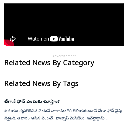
Advertisement
Related News By Category
Related News By Tags
లేవగానే ఫోన్‌ ఎందుకు చూస్తాం?
ఉదయం కళ్లు తెరిచిన వెంటనే చాలామందికి తెలియకుండానే చేయి ఫోన్‌ వైపు
వెళ్తుంది. అలారం ఆపిన వెంటనే.. వాట్సాప్‌ మెసేజ్‌లు, ఇన్‌స్టాగ్రామ్‌..
ఈమెయిల్స్‌ చెక్‌ చేయడం.. ఆఖరికి వాతావరణం ఎలా ఉందో చూడడం