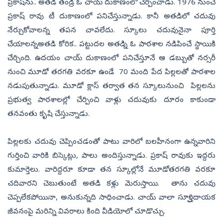
ప్రకాష్‌ను.. అతడి తండ్రి ఓ చాయ్ దుకాణంలో చేర్పించాడు. 1976 నుంచే
ప్రకాష్ రావు టీ దుకాణంలో పనిచేస్తున్నాడు. కానీ అతడిలో చదువు
నేర్చుకోవాలన్న తపన చావలేదు. స్కూలు చదువునైనా పూర్తి
చేయాలన్నఅతడి కోరిక.. పట్టుదల అతడ్ని ఓ పాఠశాల నడిపించే స్థాయికి
చేర్చింది. ఉదయం చాయ్ దుకాణంలో పనిచేస్తూనే ఆ డబ్బుతో నర్సరీ
నుంచి మూడో తరగతి వరకూ ఉండే 70 మంది పేద పిల్లలతో పాఠశాల
నడుపుతున్నాడు. మూడో క్లాస్ తర్వాత తన స్కూలునుంచి పిల్లలను
ప్రభుత్వ పాఠశాలల్లో చేర్పించి వాళ్లు చదువుకు దూరం కాకుండా
తనవంతు కృషి చేస్తున్నాడు.
పిల్లలకు చదువు చెప్పించడంతో పాటు వారిలో బలహీనంగా ఉన్నవారిని
గుర్తించి వారికి బిస్కెట్లు, పాలు అందిస్తున్నాడు. ప్రకాష్ రావుకు ఇద్దరు
కుమార్తెలు. వారిద్దరూ కూడా తన స్కూల్లోనే మూడోతరగతి వరకూ
చదివారని చెబుతుంటే అతడి కళ్లు మెరుస్తాయి. తాను చదువు
చెప్పలేకపోయినా, అనుకున్నది సాధించాడు. చాయ్ వాలా స్ఫూర్తిదాయక
జీవనంపై మరిన్ని వివరాలు కింది వీడియోలో చూడొచ్చు.