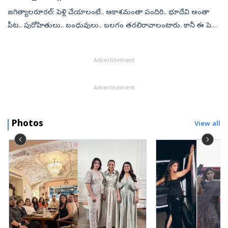
జగిత్యాలరూరల్‌: పెళ్లి చేయాలంటే.. ఆకాశమంతా పందిరి.. భూదేవి అంతా
పీట.. పురోహితులు.. బంధువులు.. బలగం తరలిరావాలంటారు. కానీ ఈ పెళ్లి
వేడుకకు తోటి ఉపాధిహామీ కూలీలే పెళ్లి పెద్దలుగా మారారు. తట్ట.. పార పట్ట...
Advertisement
Advertisement
Photos
View all