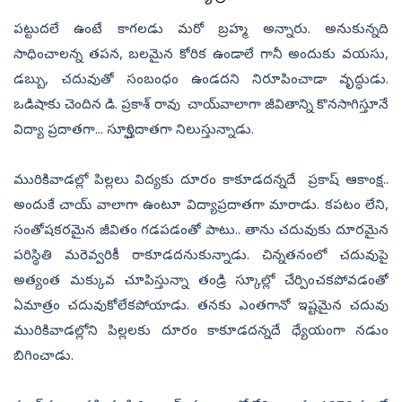
పట్టుదలే ఉంటే కాగలడు మరో బ్రహ్మ అన్నారు. అనుకున్నది
సాధించాలన్న తపన, బలమైన కోరిక ఉండాలే గానీ అందుకు వయసు,
డబ్బు, చదువుతో సంబంధం ఉండదని నిరూపించాడా వృద్ధుడు.
ఒడిషాకు చెందిన డి. ప్రకాశ్ రావు చాయ్‌వాలాగా జీవితాన్ని కొనసాగిస్తూనే
విద్యా ప్రదాతగా... స్ఫూర్తిదాతగా నిలుస్తున్నాడు.
మురికివాడల్లో పిల్లలు విద్యకు దూరం కాకూడదన్నదే ప్రకాష్ ఆకాంక్ష..
అందుకే చాయ్ వాలాగా ఉంటూ విద్యాప్రదాతగా మారాడు. కపటం లేని,
సంతోషకరమైన జీవితం గడపడంతో పాటు.. తాను చదువుకు దూరమైన
పరిస్థితి మరెవ్వరికీ రాకూడదనుకున్నాడు. చిన్నతనంలో చదువుపై
అత్యంత మక్కువ చూపిస్తున్నా తండ్రి స్కూల్లో చేర్పించకపోవడంతో
ఏమాత్రం చదువుకోలేకపోయాడు. తనకు ఎంతగానో ఇష్టమైన చదువు
మురికివాడల్లోని పిల్లలకు దూరం కాకూడదన్నదే ధ్యేయంగా నడుం
బిగించాడు.