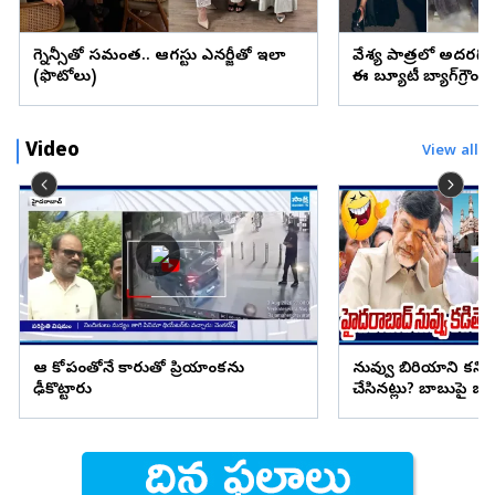
ప్రెగ్నెన్సీతో సమంత.. ఆగస్టు ఎనర్జీతో ఇలా
వేశ్య పాత్రలో అదరగొట్
(ఫొటోలు)
ఈ బ్యూటీ బ్యాగ్‌గ్రౌం
Video
View all
ఆ కోపంతోనే కారుతో ప్రియాంకను
నువ్వు బిరియాని కనిప
ఢీకొట్టారు
చేసినట్లు? బాబుపై బుగ్గన