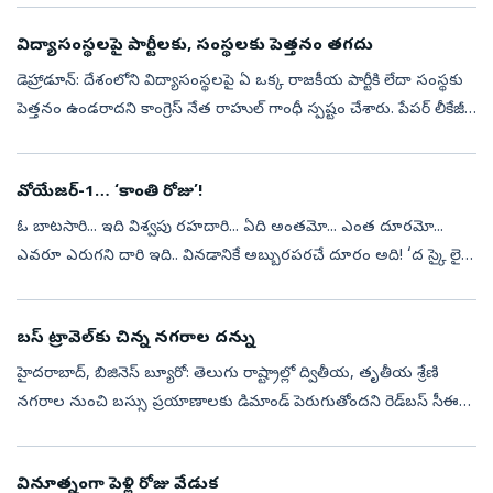
రోజువారీ...
విద్యాసంస్థలపై పార్టీలకు, సంస్థలకు పెత్తనం తగదు
డెహ్రాడూన్‌: దేశంలోని విద్యాసంస్థలపై ఏ ఒక్క రాజకీయ పార్టీకి లేదా సంస్థకు
పెత్తనం ఉండరాదని కాంగ్రెస్‌ నేత రాహుల్‌ గాంధీ స్పష్టం చేశారు. పేపర్‌ లీకేజీ
ఘటనలపై రాజకీయ ఏకాభిప్రాయం అవసరమని, ఇది ప్రతి ఒక్కరి...
వోయేజర్-1… ‘కాంతి రోజు’!
ఓ బాటసారి... ఇది విశ్వపు రహదారి... ఏది అంతమో... ఎంత దూరమో...
ఎవరూ ఎరుగని దారి ఇది.. వినడానికే అబ్బురపరచే దూరం అది! ‘ద స్కై లైవ్’
సమాచారం ప్రకారం 2026 జులై 4 నాటికి తన సుదీర్ఘ యానంలో భూమి
నుంచి కచ్చితం...
బస్‌ ట్రావెల్‌కు చిన్న నగరాల దన్ను
హైదరాబాద్, బిజినెస్‌ బ్యూరో: తెలుగు రాష్ట్రాల్లో ద్వితీయ, తృతీయ శ్రేణి
నగరాల నుంచి బస్సు ప్రయాణాలకు డిమాండ్‌ పెరుగుతోందని రెడ్‌బస్‌ సీఈవో
ప్రకాశ్‌ సంగం తెలిపారు. ఈ నేపథ్యంలో రెండు రాష్ట్రాల్లో దాదాపు ...
వినూత్నంగా పెళ్లి రోజు వేడుక