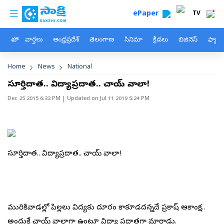
custom menu
Skip to main content
ePaper
TV
హోం
వార్తలు
ఆంధ్రప్రదేశ్
తెలంగాణ
సినిమా
క్రీడలు
బిజినెస్
ఫ్యామ
Breadcrumb
Home
News
National
స్ఫూర్తిదాత.. విద్యాప్రదాత.. చాయ్ వాలా!
Dec 25 2015 6:33 PM
| Updated on
Jul 11 2019 5:24 PM
స్ఫూర్తిదాత.. విద్యాప్రదాత.. చాయ్ వాలా!
మురికివాడల్లో పిల్లలు విద్యకు దూరం కాకూడదన్నదే ప్రకాష్ ఆకాంక్ష..
అందుకే చాయ్ వాలాగా ఉంటూ విద్యా ప్రదాతగా మారాడు.