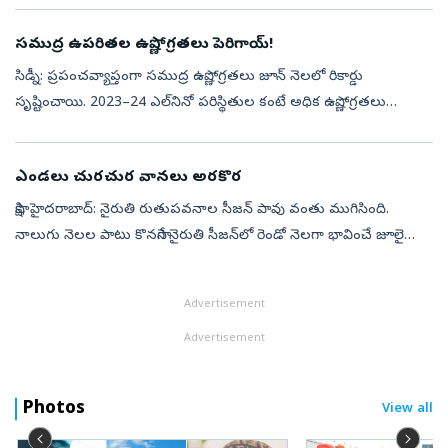
రుతుపవనాల కదలిక ...
సముద్ర ఉపరితల ఉష్ణోగ్రతలు పెరిగాయ్‌!
సిడ్నీ: ప్రపంచవ్యాప్తంగా సముద్ర ఉష్ణోగ్రతలు జూన్‌ నెలలో రికార్డు
సృష్టించాయి. 2023–24 ఎల్‌నినో పరిస్థితుల కంటే అధిక ఉష్ణోగ్రతలు
నమోదు కావడంపై శాస్త్రవేత్తలు ఆందోళన వ్యక్తం చేస్తున్నారు. ఈ ఏడాది
సూపర్‌...
ఎండలు చురచుర వానలు అరకొర
సాక్షి, హైదరాబాద్‌: నైరుతి రుతుపవనాల సీజన్‌ పావు వంతు ముగిసింది.
నాలుగు నెలల పాటు కొనసాగే నైరుతి సీజన్‌లో రెండో నెలగా భావించే జూలై
వాతావరణ అంచనాలను ఐఎండీ విడుదల చేసింది. వాతావరణ శాఖ
అంచనాల ప్రకారం రాష...
Advertisement
Advertisement
Photos
View all