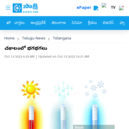
custom menu
Skip to main content
ePaper
TV
హోం
వార్తలు
ఆంధ్రప్రదేశ్
తెలంగాణ
సినిమా
క్రీడలు
బిజినెస్
ఫ్యామ
Breadcrumb
Home
Telugu-News
Telangana
చలికాలంలో భగభగలు
Oct 13 2023 4:25 AM
| Updated on
Oct 13 2023 10:21 AM