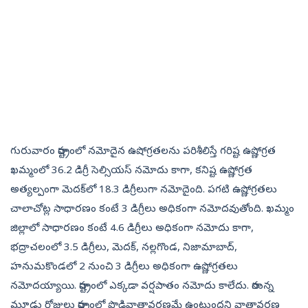
గురువారం రాష్ట్రంలో నమోదైన ఉషోగ్రతలను పరిశీలిస్తే గరిష్ట ఉష్ణోగ్రత
ఖమ్మంలో 36.2 డిగ్రీ సెల్సియస్‌ నమోదు కాగా, కనిష్ట ఉష్ణోగ్రత
అత్యల్పంగా మెదక్‌లో 18.3 డిగ్రీలుగా నమోదైంది. పగటి ఉష్ణోగ్రతలు
చాలాచోట్ల సాధారణం కంటే 3 డిగ్రీలు అధికంగా నమోదవుతోంది. ఖమ్మం
జిల్లాలో సాధారణం కంటే 4.6 డిగ్రీలు అధికంగా నమోదు కాగా,
భద్రాచలంలో 3.5 డిగ్రీలు, మెదక్, నల్లగొండ, నిజామాబాద్,
హనుమకొండలో 2 నుంచి 3 డిగ్రీలు అధికంగా ఉష్ణోగ్రతలు
నమోదయ్యాయి. రాష్ట్రంలో ఎక్కడా వర్షపాతం నమోదు కాలేదు. రానున్న
మూడు రోజులు రాష్ట్రంలో పొడివాతావరణమే ఉంటుందని వాతావరణ