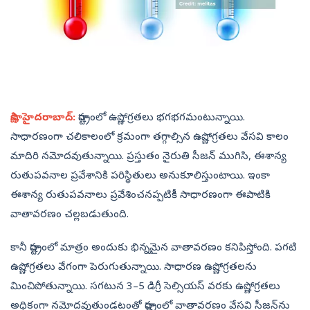
సాక్షి, హైదరాబాద్‌:
రాష్ట్రంలో ఉష్ణోగ్రతలు భగభగమంటున్నాయి.
సాధారణంగా చలికాలంలో క్రమంగా తగ్గాల్సిన ఉష్ణోగ్రతలు వేసవి కాలం
మాదిరి నమోదవుతున్నాయి. ప్రస్తుతం నైరుతి సీజన్‌ ముగిసి, ఈశాన్య
రుతుపవనాల ప్రవేశానికి పరిస్థితులు అనుకూలిస్తుంటాయి. ఇంకా
ఈశాన్య రుతుపవనాలు ప్రవేశించనప్పటికీ సాధారణంగా ఈపాటికి
వాతావరణం చల్లబడుతుంది.
కానీ రాష్ట్రంలో మాత్రం అందుకు భిన్నమైన వాతావరణం కనిపిస్తోంది. పగటి
ఉష్ణోగ్రతలు వేగంగా పెరుగుతున్నాయి. సాధారణ ఉష్ణోగ్రతలను
మించిపోతున్నాయి. సగటున 3–5 డిగ్రీ సెల్సియస్‌ వరకు ఉష్ణోగ్రతలు
అధికంగా నమోదవుతుండటంతో రాష్ట్రంలో వాతావరణం వేసవి సీజన్‌ను