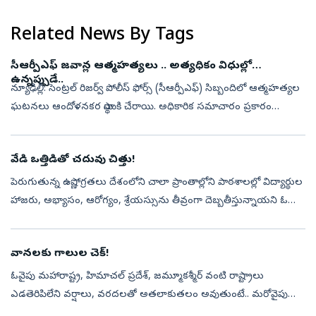
Related News By Tags
సీఆర్పీఎఫ్ జవాన్ల ఆత్మహత్యలు .. అత్యధికం విధుల్లో
ఉన్నప్పుడే..
న్యూఢిల్లీ: సెంట్రల్ రిజర్వ్ పోలీస్ ఫోర్స్ (సీఆర్పీఎఫ్) సిబ్బందిలో ఆత్మహత్యల
ఘటనలు ఆందోళనకర స్థాయికి చేరాయి. అధికారిక సమాచారం ప్రకారం
2025లో సీఆర్పీఎఫ్ సిబ్బందిలో ఆత్మహత్యల సంఖ్య గత ఐదేళ్లలో
అత్యధికంగ...
వేడి ఒత్తిడితో చదువు చిత్తు!
పెరుగుతున్న ఉష్ణోగ్రతలు దేశంలోని చాలా ప్రాంతాల్లోని పాఠశాలల్లో విద్యార్థుల
హాజరు, అభ్యాసం, ఆరోగ్యం, శ్రేయస్సును తీవ్రంగా దెబ్బతీస్తున్నాయని ఓ
తాజా సర్వే చెబుతోంది. గత ఏడాది వేసవి కన్నా ఈ ఏడాది వేసవి ఎ...
వానలకు గాలుల చెక్‌!
ఓవైపు మహారాష్ట్ర, హిమాచల్‌ ప్రదేశ్, జమ్మూకశ్మీర్‌ వంటి రాష్ట్రాలు
ఎడతెరిపిలేని వర్షాలు, వరదలతో అతలాకుతలం అవుతుంటే.. మరోవైపు
తెలంగాణ మాత్రం వరుణుడి కరుణ లేక విలవిల్లాడుతోంది. ప్రస్తుతం