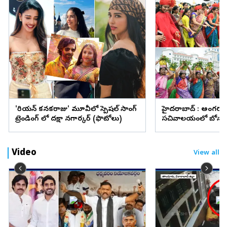
'కొరియన్‌ కనకరాజు' మూవీలో స్పెషల్ సాంగ్
హైదరాబాద్ : అంగరం
ట్రెండింగ్ లో దక్షా నగార్కర్ (ఫొటోలు)
సచివాలయంలో బోనా
(ఫొటోలు)
Video
View all