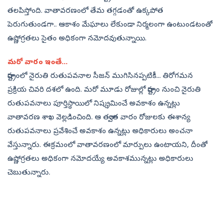
తలపిస్తోంది. వాతావరణంలో తేమ తగ్గడంతో ఉక్కపోత
పెరుగుతుండగా.. ఆకాశం మేఘాలు లేకుండా నిర్మలంగా ఉంటుండటంతో
ఉష్ణోగ్రతలు సైతం అధికంగా నమోదవుతున్నాయి.
మరో వారం ఇంతే...
రాష్ట్రంలో నైరుతి రుతుపవనాల సీజన్‌ ముగిసినప్పటికీ... తిరోగమన
ప్రక్రియ చివరి దశలో ఉంది. మరో మూడు రోజుల్లో రాష్ట్రం నుంచి నైరుతి
రుతుపవనాలు పూర్తిస్థాయిలో నిష్క్రమించే అవకాశం ఉన్నట్లు
వాతావరణ శాఖ వెల్లడించింది. ఆ తర్వాత వారం రోజులకు ఈశాన్య
రుతుపవనాలు ప్రవేశించే అవకాశం ఉన్నట్లు అధికారులు అంచనా
వేస్తున్నారు. ఈక్రమంలో వాతావరణంలో మార్పులు ఉంటాయని, దీంతో
ఉష్ణోగ్రతలు అధికంగా నమోదయ్యే అవకాశమున్నట్లు అధికారులు
చెబుతున్నారు.