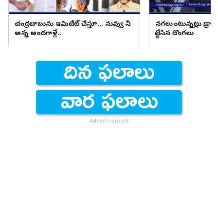
చంద్రబాబును ఇమిటేట్ చేస్తూ... నువ్వు నీ
నగలు కొంటున్నట్లు డ్రామా
అన్న అందగాళ్లే..
కొట్టేసిన దొంగలు
Advertisement