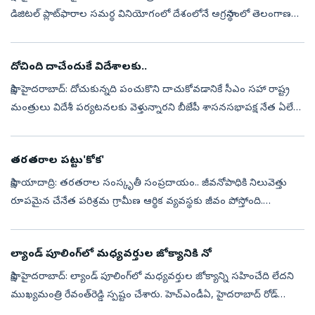
డిజిటల్‌ ప్లాట్‌ఫారాల సమర్థ వినియోగంలో దేశంలోనే అగ్రస్థానంలో తెలంగాణ
నిలిచింది. ప్రధానమంత్రి కార్యాలయం (పీఎంఓ) గురువారం నిర్వహించిన ప్...
దోచింది దాచేందుకే విదేశాలకు..
సాక్షి, హైదరాబాద్‌: దోచుకున్నది పంచుకొని దాచుకోవడానికే సీఎం సహా రాష్ట్ర
మంత్రులు విదేశీ పర్యటనలకు వెళ్తున్నారని బీజేపీ శాసనసభాపక్ష నేత ఏలేటి
మహేశ్వర్‌రెడ్డి తీవ్ర ఆరోపణలు చేశారు. గురువారం బీజేపీ కార్య...
తరతరాల పట్టు'కోక'
సాక్షి, యాదాద్రి: తరతరాల సంస్కృతీ సంప్రదాయం.. జీవనోపాధికి నిలువెత్తు
రూపమైన చేనేత పరిశ్రమ గ్రామీణ ఆర్థిక వ్యవస్థకు జీవం పోస్తోంది.
ముడిసరుకుల ధరల భారం, మార్కెటింగ్‌ ఇబ్బందులు ఎదురైనా నేతన్నల
మగ్గం సప్...
ల్యాండ్‌ పూలింగ్‌లో మధ్యవర్తుల జోక్యానికి నో
సాక్షి, హైదరాబాద్‌: ల్యాండ్‌ పూలింగ్‌లో మధ్యవర్తుల జోక్యాన్ని సహించేది లేదని
ముఖ్యమంత్రి రేవంత్‌రెడ్డి స్పష్టం చేశారు. హెచ్‌ఎండీఏ, హైదరాబాద్‌ రోడ్‌
డెవలప్‌మెంట్‌ కార్పొరేషన్‌ (హెచ్‌ఆర్‌డీసీఎల్‌) అధికా...