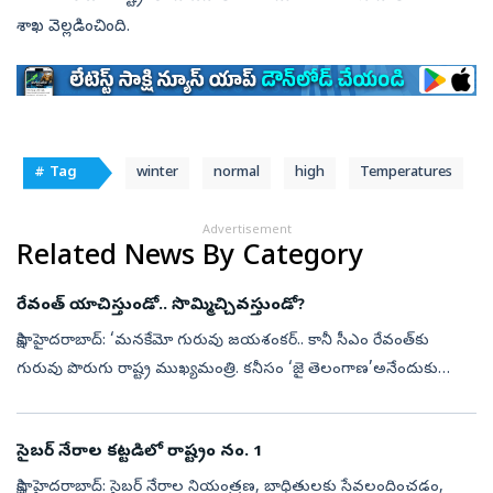
శాఖ వెల్లడించింది.
# Tag
winter
normal
high
Temperatures
Advertisement
Related News By Category
రేవంత్‌ యాచిస్తుండో.. సొమ్మిచ్చివస్తుండో?
సాక్షి, హైదరాబాద్‌: ‘మనకేమో గురువు జయశంకర్‌.. కానీ సీఎం రేవంత్‌కు
గురువు పొరుగు రాష్ట్ర ముఖ్యమంత్రి. కనీసం ‘జై తెలంగాణ’అనేందుకు
కూడా రేవంత్‌కు మనసొప్పదు. రేవంత్‌ సీఎం పదవి చేపట్టిన తర్వాత 32
నెలల్లో 7...
సైబర్‌ నేరాల కట్టడిలో రాష్ట్రం నం. 1
సాక్షి, హైదరాబాద్‌: సైబర్‌ నేరాల నియంత్రణ, బాధితులకు సేవలందించడం,