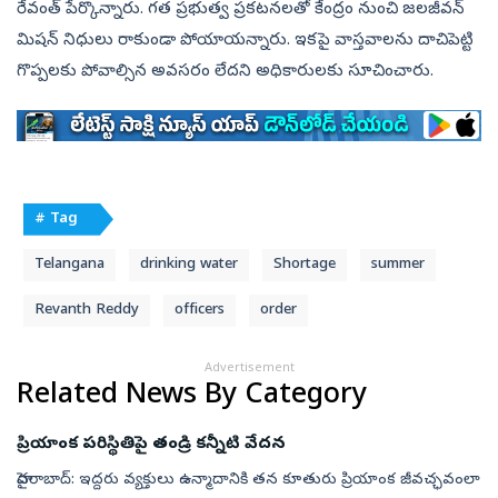
రేవంత్‌ పేర్కొన్నారు. గత ప్రభుత్వ ప్రకటనలతో కేంద్రం నుంచి జలజీవన్‌
మిషన్‌ నిధులు రాకుండా పోయాయన్నారు. ఇకపై వాస్తవాలను దాచిపెట్టి
గొప్పలకు పోవాల్సిన అవసరం లేదని అధికారులకు సూచించారు.
# Tag
Telangana
drinking water
Shortage
summer
Revanth Reddy
officers
order
Advertisement
Related News By Category
ప్రియాంక పరిస్థితిపై తండ్రి కన్నీటి వేదన
హైదరాబాద్‌: ఇద్దరు వ్యక్తులు ఉన్మాదానికి తన కూతురు ప్రియాంక జీవచ్ఛవంలా