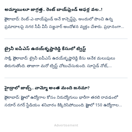
అమ్మాయిలూ జాగ్రత్త.. రెంట్ బాయ్‌ఫ్రెండ్ ఆఫర్ల వల..!
హైదరాబాద్‌: రెంట్‌-ఎ-బాయ్‌ఫ్రెండ్‌ అనే కాన్సెప్ట్‌పై, అందులో పొంచి ఉన్న
ప్రమాదాలపై నగర సీపీ వీసీ సజ్జనార్‌ ఆందోళన వ్యక్తం చేశారు. ప్రధానంగా
సోషల్‌ మీడియాలో వింత ఆఫర్ల పేరుతో కనిపిస్తున్న పోస్టర్ల వెను...
ట్రైనీ ఐపీఎస్‌ ఉదయ్‌కృష్ణారెడ్డి కేసులో ట్విస్ట్‌
సాక్షి, హైదరాబాద్‌: ట్రైనీ ఐపీఎస్‌ ఉదయ్‌కృష్ణారెడ్డి కేసు అనేక మలుపులు
తిరుగుతోంది. తాజాగా మరో ట్విస్ట్‌ చోటుచేసుకుంది. సూసైడ్‌ నోట్‌,
ఆధారాలున్న ఐఫోన్‌ మాయమయ్యాయి. సూసైడ్‌ నోట్‌పై సీపీ సజ్జనార్‌ ప్రశ...
హైడ్రాలో జాబ్స్‌.. వామ్మో అంత మంది జ‌న‌మా?
హైద‌రాబాద్‌: హైడ్రాలో ఉద్యోగాల కోసం నిరుద్యోగులు భారీగా త‌ర‌లి రావ‌డంలో
సరూర్ నగర్ స్టేడియం శ‌నివారం కిక్కిరిసిపోయింది. హైడ్రాలో 150 ఉద్యోగాల
కోసం ఇంట‌ర్వ్యూ నిర్వ‌హిస్తున్నార‌ని తెలిసి అభ్య‌ర్థులు పె...
Advertisement