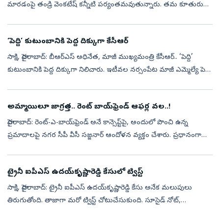
మారడంపై తండ్రి వెంకటేష్‌ కన్నీటి పర్యంతమవుతున్నారు. తమ కూతురు
ఇప్పటికూడా బ్రతికే హోప్స్‌ లేవని డాక్టర్స్‌ చెబుతున్నా, చేసే ప్రయత్...
‘పెద్ది’ కుటుంబానికి పెద్ద దిక్కుగా కేసీఆర్
సాక్షి, హైదరాబాద్‌: బీఆర్‌ఎస్‌ అధినేత, మాజీ ముఖ్యమంత్రి కేసీఆర్‌.. ‘పెద్ది’
కుటుంబానికి పెద్ద దిక్కుగా నిలిచారు. ఇటీవల నర్సంపేట మాజీ ఎమ్మెల్యే పెద్ది
సుదర్శన్‌రెడ్డి మృతిచెందగా.. ఆయన కుటుంబానికి పార్ట...
అమ్మాయిలూ జాగ్రత్త.. రెంట్ బాయ్‌ఫ్రెండ్ ఆఫర్ల వల..!
హైదరాబాద్‌: రెంట్‌-ఎ-బాయ్‌ఫ్రెండ్‌ అనే కాన్సెప్ట్‌పై, అందులో పొంచి ఉన్న
ప్రమాదాలపై నగర సీపీ వీసీ సజ్జనార్‌ ఆందోళన వ్యక్తం చేశారు. ప్రధానంగా
సోషల్‌ మీడియాలో వింత ఆఫర్ల పేరుతో కనిపిస్తున్న పోస్టర్ల వెను...
ట్రైనీ ఐపీఎస్‌ ఉదయ్‌కృష్ణారెడ్డి కేసులో ట్విస్ట్‌
సాక్షి, హైదరాబాద్‌: ట్రైనీ ఐపీఎస్‌ ఉదయ్‌కృష్ణారెడ్డి కేసు అనేక మలుపులు
తిరుగుతోంది. తాజాగా మరో ట్విస్ట్‌ చోటుచేసుకుంది. సూసైడ్‌ నోట్‌,
ఆధారాలున్న ఐఫోన్‌ మాయమయ్యాయి. సూసైడ్‌ నోట్‌పై సీపీ సజ్జనార్‌ ప్రశ...