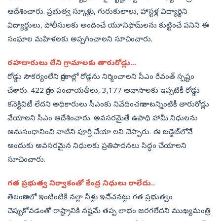
ఆదేశించారు. ప్రభుత్వ స్కూళ్లు, గురుకులాలు, హాస్టళ్ల విద్యార్థిని
విద్యార్థులు, పోలీసులకు అందించే యూనిఫామ్‌లను కుట్టించే పనిని ఈ
సంఘాల మహిళలకు అప్పగించాలని సూచించారు.
రహదారులు లేని గ్రామాలకు తారురోడ్లు...
రోడ్డు సౌకర్యంలేని గ్రామాల్లో రోడ్లను నిర్మించాలని సీఎం రేవంత్‌ స్పష్టం
చేశారు. 422 గ్రామ పంచాయతీలు, 3,177 ఆవాసాలకు ఇప్పటికీ రోడ్డు
కనెక్టివిటీ లేదని అధికారులు సీఎంకు నివేదించగా వాటన్నింటికీ తారురోడ్లు
వేయాలని సీఎం ఆదేశించారు. అవసరమైతే ఉపాధి హామీ నిధులను
అనుసంధానించి వాటిని పూర్తి చేయా లని చెప్పారు. ఈ బడ్జెట్‌లోనే
అందుకు అవసరమైన నిధులకు ప్రతిపాదనలు సిద్ధం చేయాలని
సూచించారు.
గత ప్రభుత్వ నిర్వాకంతో కేంద్ర నిధులు రాలేదు..
తెలంగాణలో ఇంటింటికీ నల్లా నీళ్లు ఇచి్చనట్లు గత ప్రభుత్వం
చెప్పుకోవడంతో రాష్ట్రానికి నష్టమే తప్ప లాభం జరగలేదని ముఖ్యమంత్రి