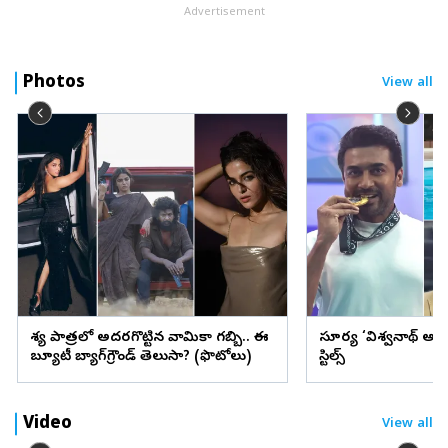
Advertisement
Photos
View all
వేశ్య పాత్రలో అదరగొట్టిన వామికా గబ్బి.. ఈ
సూర్య ‘విశ్వనాథ్ అం
బ్యూటీ బ్యాగ్‌గ్రౌండ్‌ తెలుసా? (ఫొటోలు)
స్టిల్స్
Video
View all