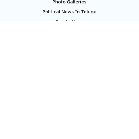
Photo Galleries
Political News In Telugu
Sports News
TS Politics News
Telangana News
Telugu Movie Reviews
Company
About Us
Contact Us
Media Kit
Terms And Conditions