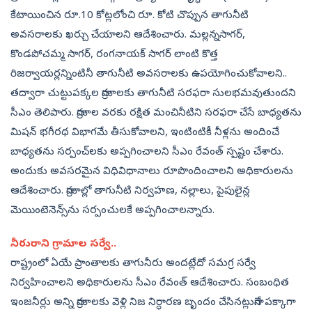
కేటాయించిన రూ.10 కోట్లలోంచి రూ. కోటి చొప్పున తాగునీటి
అవసరాలకు ఖర్చు చేయాలని ఆదేశించారు. మల్లన్నసాగర్,
కొండపోచమ్మ సాగర్, రంగనాయక్‌ సాగర్‌ లాంటి కొత్త
రిజర్వాయర్లన్నింటినీ తాగునీటి అవసరాలకు ఉపయోగించుకోవాలని..
తద్వారా చుట్టుపక్కల గ్రామాలకు తాగునీటి సరఫరా సులభమవుతుందని
సీఎం తెలిపారు. గ్రామాల వరకు రక్షిత మంచినీటిని సరఫరా చేసే బాధ్యతను
మిషన్‌ భగీరథ విభాగమే తీసుకోవాలని, ఇంటింటికీ నీళ్లను అందించే
బాధ్యతను సర్పంచ్‌లకు అప్పగించాలని సీఎం రేవంత్‌ స్పష్టం చేశారు.
అందుకు అవసరమైన విధివిధానాలు రూపొందించాలని అధికారులను
ఆదేశించారు. గ్రామాల్లో తాగునీటి నిర్వహణ, నల్లాలు, పైపులైన్ల
మెయింటెనెన్స్‌ను సర్పంచులకే అప్పగించాలన్నారు.
నీరురాని గ్రామాల సర్వే..
రాష్ట్రంలో ఏయే ప్రాంతాలకు తాగునీరు అందట్లేదో సమగ్ర సర్వే
నిర్వహించాలని అధికారులను సీఎం రేవంత్‌ ఆదేశించారు. సంబంధిత
ఇంజనీర్లు అన్ని గ్రామాలకు వెళ్లి నిజ నిర్ధారణ బృందం చేసినట్లుగానే పక్కాగా