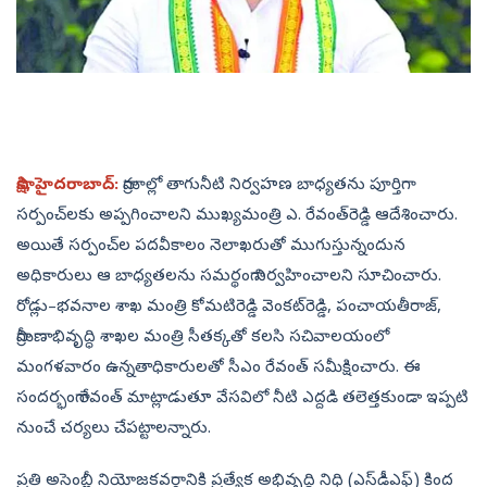
సాక్షి, హైదరాబాద్‌:
గ్రామాల్లో తాగునీటి నిర్వహణ బాధ్యతను పూర్తిగా
సర్పంచ్‌లకు అప్పగించాలని ముఖ్యమంత్రి ఎ. రేవంత్‌రెడ్డి ఆదేశించారు.
అయితే సర్పంచ్‌ల పదవీకాలం నెలాఖరుతో ముగుస్తున్నందున
అధికారులు ఆ బాధ్యతలను సమర్థంగా నిర్వహించాలని సూచించారు.
రోడ్లు–భవనాల శాఖ మంత్రి కోమటిరెడ్డి వెంకట్‌రెడ్డి, పంచాయతీరాజ్,
గ్రామీణాభివృద్ధి శాఖల మంత్రి సీతక్కతో కలసి సచివాలయంలో
మంగళవారం ఉన్నతాధికారులతో సీఎం రేవంత్‌ సమీక్షించారు. ఈ
సందర్భంగా రేవంత్‌ మాట్లాడుతూ వేసవిలో నీటి ఎద్దడి తలెత్తకుండా ఇప్పటి
నుంచే చర్యలు చేపట్టాలన్నారు.
ప్రతి అసెంబ్లీ నియోజకవర్గానికి ప్రత్యేక అభివృద్ధి నిధి (ఎస్‌డీఎఫ్‌) కింద