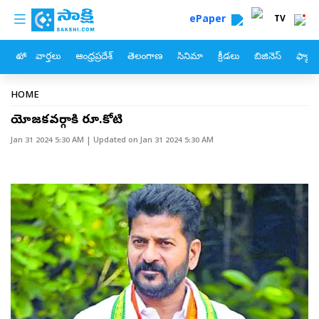
custom menu
Skip to main content
ePaper
TV
హోం
వార్తలు
ఆంధ్రప్రదేశ్
తెలంగాణ
సినిమా
క్రీడలు
బిజినెస్
ఫ్యామ
Breadcrumb
HOME
నియోజకవర్గానికి రూ.కోటి
Jan 31 2024 5:30 AM
| Updated on
Jan 31 2024 5:30 AM