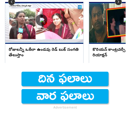
రోజులన్నీ ఒకేలా ఉండవు రెడ్ బుక్ సంగతి
కొరియన్ కాంట్రవర్సీ ప
తేలుస్తాం
రియాక్షన్
Advertisement