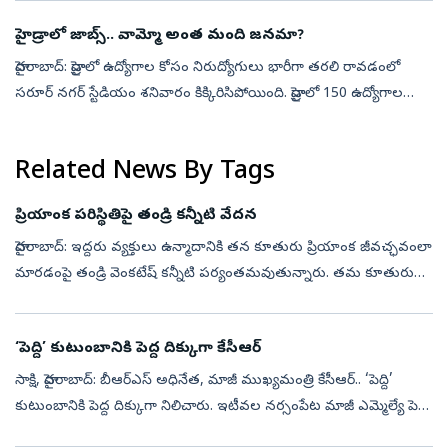
హైడ్రాలో జాబ్స్‌.. వామ్మో అంత మంది జ‌న‌మా?
హైద‌రాబాద్‌: హైడ్రాలో ఉద్యోగాల కోసం నిరుద్యోగులు భారీగా త‌ర‌లి రావ‌డంలో
సరూర్ నగర్ స్టేడియం శ‌నివారం కిక్కిరిసిపోయింది. హైడ్రాలో 150 ఉద్యోగాల
కోసం ఇంట‌ర్వ్యూ నిర్వ‌హిస్తున్నార‌ని తెలిసి అభ్య‌ర్థులు పె...
Related News By Tags
ప్రియాంక పరిస్థితిపై తండ్రి కన్నీటి వేదన
హైదరాబాద్‌: ఇద్దరు వ్యక్తులు ఉన్మాదానికి తన కూతురు ప్రియాంక జీవచ్ఛవంలా
మారడంపై తండ్రి వెంకటేష్‌ కన్నీటి పర్యంతమవుతున్నారు. తమ కూతురు
ఇప్పటికూడా బ్రతికే హోప్స్‌ లేవని డాక్టర్స్‌ చెబుతున్నా, చేసే ప్రయత్...
‘పెద్ది’ కుటుంబానికి పెద్ద దిక్కుగా కేసీఆర్
సాక్షి, హైదరాబాద్‌: బీఆర్‌ఎస్‌ అధినేత, మాజీ ముఖ్యమంత్రి కేసీఆర్‌.. ‘పెద్ది’
కుటుంబానికి పెద్ద దిక్కుగా నిలిచారు. ఇటీవల నర్సంపేట మాజీ ఎమ్మెల్యే పెద్ది
సుదర్శన్‌రెడ్డి మృతిచెందగా.. ఆయన కుటుంబానికి పార్ట...