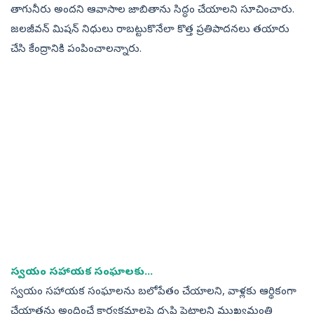
తాగునీరు అందని ఆవాసాల జాబితాను సిద్ధం చేయాలని సూచించారు.
జలజీవన్‌ మిషన్‌ నిధులు రాబట్టుకొనేలా కొత్త ప్రతిపాదనలు తయారు
చేసి కేంద్రానికి పంపించాలన్నారు.
స్వయం సహాయక సంఘాలకు...
స్వయం సహాయక సంఘాలను బలోపేతం చేయాలని, వాళ్లకు ఆర్థికంగా
చేయాతను అందించే కార్యక్రమాలపై దృష్టి పెట్టాలని ముఖ్యమంత్రి