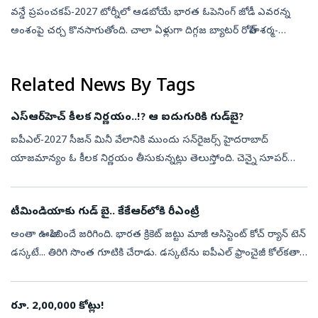
వన్డే ప్రపంచకప్‌-2027 టోర్నీలో ఆడబోయే భారత ఓపెనింగ్‌ జోడీ ఎవరన్న
అంశంపై చర్చ కొనసాగుతోంది. చాలా ఏళ్లుగా దిగ్గజ బ్యాటర్‌ రోహిత్‌ శర్మ-
శుబ్‌మన్‌ గిల్‌ వన్డే ఓపెనర్లుగా కొనసాగుతున్నారు. కెప్టెన్‌గా రోహి...
Related News By Tags
ఎస్‌ఆర్‌హెచ్ కీలక నిర్ణయం..!? ఆ ఐదుగురికి గుడ్‌బై?
ఐపీఎల్‌-2027 సీజన్ మినీ వేలానికి ముందు సన్‌రైజర్స్ హైదరాబాద్
యాజమాన్యం ఓ కీలక నిర్ణయం తీసుకున్నట్లు తెలుస్తోంది. చెన్నై సూపర్
కింగ్స్ (CSK), ఢిల్లీ క్యాపిటల్స్ (DC) బాటలోనే ఎస్‌ఆర్‌హెచ్ ఫ్రాంచైజీ కూడా...
టీమిండియాకు గుడ్ బై.. కేకేఆర్‌లోకి రీఎంట్రీ
అంతా ఊహించిందే జ‌రిగింది. భారత క్రికెట్‌ జట్టు మాజీ అసిస్టెంట్‌ కోచ్‌ ర్యాన్‌ టెన్‌
డస్కటే... తిరిగి సొంత గూటికి చేరాడు. డస్కటేను ఐపీఎల్‌ ఫ్రాంచైజీ కోల్‌కతా
నైట్‌ రైడర్స్‌ (కేకేఆర్‌) ‘హెడ్‌ ఆఫ్‌ క్రి...
రూ. 2,00,000 కోట్లు!