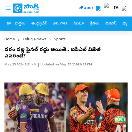
custom menu
Skip to main content
ePaper
TV
హోం
వార్తలు
ఆంధ్రప్రదేశ్
తెలంగాణ
సినిమా
క్రీడలు
బిజినెస్
ఫ్యామ
Breadcrumb
Home
Telugu-News
Sports
వర్షం వల్ల ఫైనల్ రద్దు అయితే.. ఐపీఎల్‌ విజేత
ఎవరంటే?
May 25 2024 9:21 PM
| Updated on
May 25 2024 9:23 PM