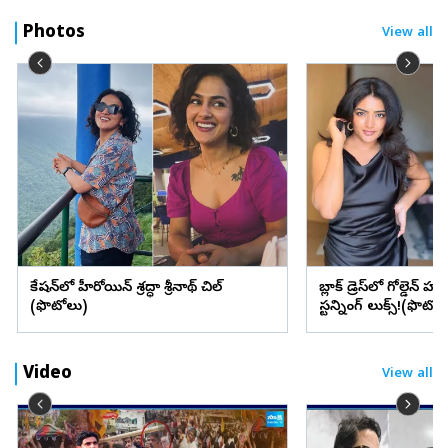
Photos
View all
వెకేషన్‌లో హీరోయిన్ శ్రద్ధా శ్రీనాథ్ చిల్
బ్లాక్ డ్రెస్‌లో గోల్డెన్ హా
(ఫొటోలు)
స్టన్నింగ్ లుక్స్!(ఫొటోల
Video
View all