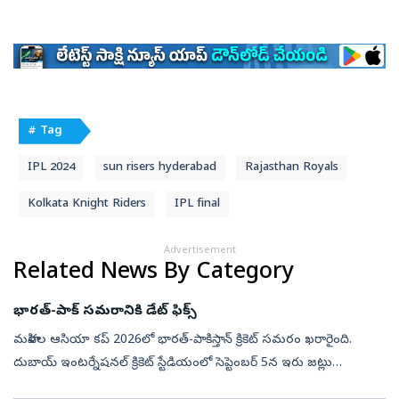
# Tag
IPL 2024
sun risers hyderabad
Rajasthan Royals
Kolkata Knight Riders
IPL final
Advertisement
Related News By Category
భారత్‌-పాక్‌ సమరానికి డేట్‌ ఫిక్స్‌
మహిళల ఆసియా కప్‌ 2026లో భారత్‌-పాకిస్తాన్‌ క్రికెట్‌ సమరం ఖరారైంది.
దుబాయ్‌ ఇంటర్నేషనల్‌ క్రికెట్‌ స్టేడియంలో సెప్టెంబర్‌ 5న ఇరు జట్లు
తలపడనున్నాయి. ఆసియా క్రికెట్‌ కౌన్సిల్‌ గురువారం ఈ టోర్నీ పూర్తి ...