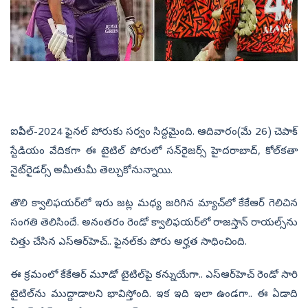
ఐపీఎల్‌-2024 ఫైనల్‌ పోరుకు సర్వం సిద్దమైంది. ఆదివారం(మే 26) చెపాక్‌
స్టేడియం వేదికగా ఈ టైటిల్‌ పోరులో సన్‌రైజర్స్‌ హైదరాబాద్‌, కోల్‌కతా
నైట్‌రైడర్స్‌ అమీతుమీ తెల్చుకోనున్నాయి.
తొలి క్వాలిఫయర్‌లో ఇరు జట్ల మధ్య జరిగిన మ్యాచ్‌లో కేకేఆర్‌ గెలిచిన
సంగతి తెలిసిందే. అనంతరం రెండో క్వాలిఫయర్‌లో​ రాజస్తాన్‌ రాయల్స్‌ను
చిత్తు చేసిన ఎస్‌ఆర్‌హెచ్‌.. ఫైనల్‌కు పోరు అర్హత సాధించింది.
ఈ క్రమంలో కేకేఆర్‌ మూడో టైటిల్‌పై కన్నుయేగా.. ఎస్‌ఆర్‌హెచ్‌ రెండో సారి
టైటిల్‌ను ముద్దాడాలని భావిస్తోంది. ఇక ఇది ఇలా ఉండగా.. ఈ ఏడాది