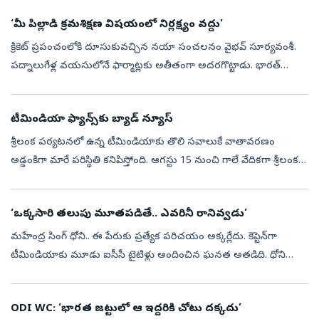
‘మీ పిల్లాడి క్రమశిక్షణ విషయంలో నిర్లక్ష్యం వద్దు’
క్రికెట్‌ ప్రపంచంలోకి దూసుకువచ్చిన నయా సంచలనం వైభవ్‌ సూర్యవంశీ.
పద్నాలుగేళ్ల వయసులోనే ఫార్మాట్లకు అతీతంగా అదరగొట్టాడు. భారత్‌
అండర్‌-19 జట్టు తరఫున దుమ్ములేపిన ఈ ఓపెనింగ్‌ బ్యాటర్‌.. వరల్డ్‌కప్‌
గెలవడ...
టీమిండియా ఫ్యాన్స్‌కు బ్యాడ్‌ న్యూస్‌
శ్రీలంక పర్యటనలో ఉన్న టీమిండియాకు తొలి సవాలుకే వాతావరణం
అడ్డంకిగా మారే పరిస్థితి కనిపిస్తోంది. ఆగస్టు 15 నుంచి గాలే వేదికగా శ్రీలంకతో
రెండు టెస్టుల సిరీస్‌ ప్రారంభం కానుండగా, రేపటి నుంచి (ఆగస్టు 7) కొ...
‘ఒక్కసారి తలుపు మూతపడితే.. ఎవరినీ రానివ్వడు’
మహేంద్ర సింగ్‌ ధోని.. ఈ పేరుకు ప్రత్యేక పరిచయం అక్కర్లేదు. కెప్టెన్‌గా
టీమిండియాకు మూడు ఐసీసీ టైటిళ్లు అందించిన ఘనత అతడిది. ధోని
సారథ్యంలో టీ20 ప్రపంచకప్‌-2007, వన్డే వరల్డ్‌కప్‌-2011, చాంపియన్స్‌ ట్ర...
ODI WC: ‘భారత జట్టులో ఆ ఇద్దరికి చోటు దక్కదు’