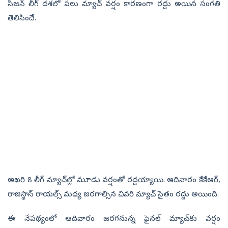
సీజన్‌ లీగ్‌ దశలో పలు మ్యాచ్‌ వర్షం కారణంగా రద్దు అయిన సంగతి
తెలిసిందే.
ఆఖరి 8 లీగ్ మ్యాచ్‌ల్లో మూడు వర్షంతో రద్దయ్యాయి. ఆదివారం కేకేఆర్,
రాజస్థాన్ రాయల్స్ మధ్య జరగాల్సిన చివరి మ్యాచ్ సైతం ర‌ద్దు అయింది.
ఈ నేపథ్యంలో ఆదివారం జరగనున్న ఫైనల్‌ మ్యాచ్‌కు వర్షం