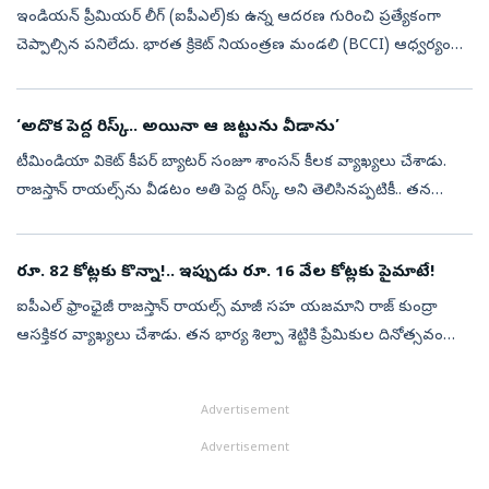
ఇండియన్‌ ప్రీమియర్‌ లీగ్‌ (ఐపీఎల్‌)కు ఉన్న ఆదరణ గురించి ప్రత్యేకంగా
చెప్పాల్సిన పనిలేదు. భారత క్రికెట్‌ నియంత్రణ మండలి (BCCI) ఆధ్వర్యంలో
2008లో మొదలైన ఈ టీ20 లీగ్‌.. దినదినాభివృద్ధి చెందుతోంది. బీసీసీ...
‘అదొక పెద్ద రిస్క్‌.. అయినా ఆ జట్టును వీడాను’
టీమిండియా వికెట్‌ కీపర్‌ బ్యాటర్‌ సంజూ శాంసన్‌ కీలక వ్యాఖ్యలు చేశాడు.
రాజస్తాన్‌ రాయల్స్‌ను వీడటం అతి పెద్ద రిస్క్‌ అని తెలిసినప్పటికీ.. తన
నిర్ణయానికే కట్టుబడి ఉన్నానన్నాడు. తన భార్య, కుటుంబంతో ఈ విష...
రూ. 82 కోట్లకు కొన్నా!.. ఇప్పుడు రూ. 16 వేల కోట్లకు పైమాటే!
ఐపీఎల్‌ ఫ్రాంఛైజీ రాజస్తాన్‌ రాయల్స్‌ మాజీ సహ యజమాని రాజ్‌ కుంద్రా
ఆసక్తికర వ్యాఖ్యలు చేశాడు. తన భార్య శిల్పా శెట్టికి ప్రేమికుల దినోత్సవం
కానుకగా నాడు రాజస్తాన్‌ ఫ్రాంఛైజీలో వాటా కొనుగోలు చేసినట్లు త...
Advertisement
Advertisement