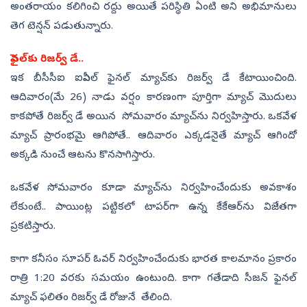
అంతరాయం కలిగించి రద్దు అయితే పరిస్థితి ఏంటి అని అభిమానులు
తెగ టెన్షన్‌ పడుతున్నారు.
ఫైనల్‌కు రిజర్వ్‌ డే..
ఇక బీసీసీఐ ఐపీఎల్‌ ఫైనల్‌ మ్యాచ్‌కు రిజర్వ్‌ డే కేటాయించింది.
ఆదివారం(మే 26) నాడు వర్షం కారణంగా పూర్తిగా మ్యాచ్‌ మొదులు
కాకపోతే రిజర్వ్‌ డే అయిన సోమ‌వారం మ్యాచ్‌ను నిర్వ‌హిస్తారు. ఒకవేళ
మ్యాచ్‌ ప్రారంభమై ఆగిపోతే.. ఆదివారం ఎక్క‌డ‌నైతే మ్యాచ్ ఆగిందో
అక్క‌డి నుంచే ఆటను కొన‌సాగిస్తారు.
ఒక‌వేళ సోమ‌వారం కూడా మ్యాచ్‌ను నిర్వ‌హించేందుకు అవ‌కాశం
లేకుంటే.. పాయింట్ల పట్టికలో టాపర్‌గా ఉన్న కేకేఆర్‌ను విజేతగా
ప్రకటిస్తారు.
కాగా కనీసం సూపర్‌ ఓవర్‌ నిర్వహించేందుకు భారత కాలమానం ప్రకారం
రాత్రి 1:20 వరకు సమయం ఉంటుంది. కాగా గతేడాది సీజన్‌ ఫైనల్
మ్యాచ్ ఫలితం రిజర్వ్ డే రోజునే తేలింది.