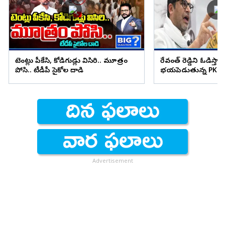
టెంట్లు పీకేసి, కోడిగుడ్లు విసిరి.. మూత్రం
రేవంత్ రెడ్డిని ఓడిస్తా..
పోసి.. టీడీపీ సైకోల దాడి
భయపెడుతున్న PK కామ
Advertisement