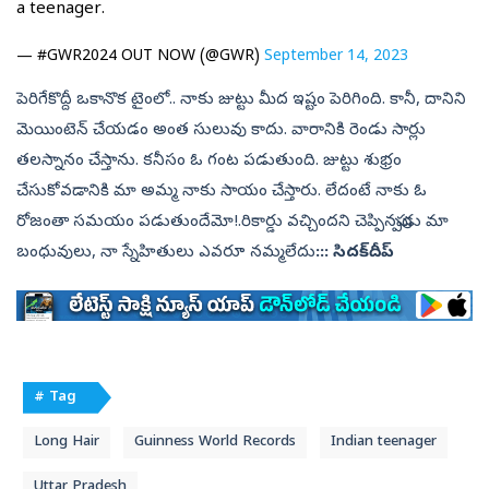
a teenager.
— #GWR2024 OUT NOW (@GWR)
September 14, 2023
పెరిగేకొద్దీ ఒకానొక టైంలో.. నాకు జుట్టు మీద ఇష్టం పెరిగింది. కానీ, దానిని
మెయింటెన్‌ చేయడం అంత సులువు కాదు. వారానికి రెండు సార్లు
తలస్నానం చేస్తాను. కనీసం ఓ గంట పడుతుంది. జుట్టు శుభ్రం
చేసుకోవడానికి మా అమ్మ నాకు సాయం చేస్తారు. లేదంటే నాకు ఓ
రోజంతా సమయం పడుతుందేమో!.రికార్డు వచ్చిందని చెప్పినప్పుడు మా
బంధువులు, నా స్నేహితులు ఎవరూ నమ్మలేదు
::: సిదక్‌దీప్‌
# Tag
Long Hair
Guinness World Records
Indian teenager
Uttar Pradesh