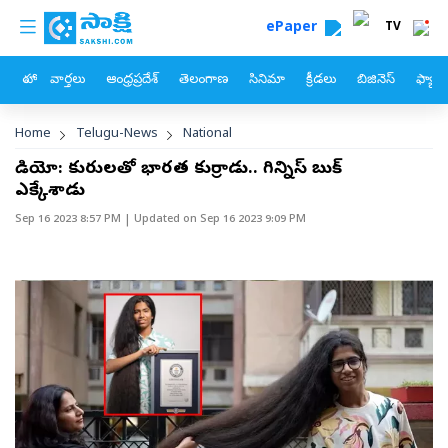
custom menu
Skip to main content
ePaper
TV
హోం
వార్తలు
ఆంధ్రప్రదేశ్
తెలంగాణ
సినిమా
క్రీడలు
బిజినెస్
ఫ్యామ
Breadcrumb
Home
Telugu-News
National
వీడియో: కురులతో భారత కుర్రాడు.. గిన్నిస్‌ బుక్‌
ఎక్కేశాడు
Sep 16 2023 8:57 PM
| Updated on
Sep 16 2023 9:09 PM