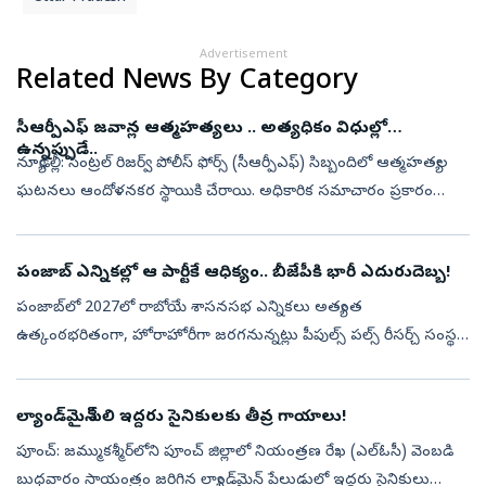
Advertisement
Related News By Category
సీఆర్పీఎఫ్ జవాన్ల ఆత్మహత్యలు .. అత్యధికం విధుల్లో
ఉన్నప్పుడే..
న్యూఢిల్లీ: సెంట్రల్ రిజర్వ్ పోలీస్ ఫోర్స్ (సీఆర్పీఎఫ్) సిబ్బందిలో ఆత్మహత్యల
ఘటనలు ఆందోళనకర స్థాయికి చేరాయి. అధికారిక సమాచారం ప్రకారం
2025లో సీఆర్పీఎఫ్ సిబ్బందిలో ఆత్మహత్యల సంఖ్య గత ఐదేళ్లలో
అత్యధికంగ...
పంజాబ్‌ ఎన్నికల్లో ఆ పార్టీకే ఆధిక్యం.. బీజేపీకి భారీ ఎదురుదెబ్బ!
పంజాబ్‌లో 2027లో రాబోయే శాసనసభ ఎన్నికలు అత్యంత
ఉత్కంఠభరితంగా, హోరాహోరీగా జరగనున్నట్లు పీపుల్స్ పల్స్ రీసర్చ్ సంస్థ
చేపట్టిన తాజా మూడ్ సర్వేలో వెల్లడయింది. పంజాబ్ రాష్ట్రంలోని మొత్తం
117 అసెంబ్లీ నియో...
ల్యాండ్‌మైన్ పేలి ఇద్దరు సైనికులకు తీవ్ర గాయాలు!
పూంచ్: జమ్ముకశ్మీర్‌లోని పూంచ్ జిల్లాలో నియంత్రణ రేఖ (ఎల్‌ఓసీ) వెంబడి
బుధవారం సాయంత్రం జరిగిన ల్యాండ్‌మైన్ పేలుడులో ఇద్దరు సైనికులు