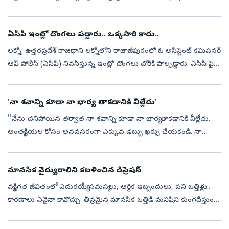
రాత్రి కన్నుమూశారు. కొంతకాలంగా మెదడు కణితి (బ్రెయిన్ ట్యూమర్)తో ...
ఏసీపీ ఇంట్లో దొంగలు పడ్డారు.. ఒక్కసారి కాదు..
లక్నో: ఉత్తరప్రదేశ్‌ రాజధాని లక్నోలోని రాజాజీపురంలో ఓ అసిస్టెంట్ కమిషనర్
ఆఫ్ పోలీస్ (ఏసీపీ) నివసిస్తున్న ఇంట్లో దొంగలు చోరీకి పాల్పడ్డారు. ఏసీపీ పై
అంతస్తులో ఉంటుండగా, కింది అంతస్తులోని ఇంట్లోకి చొరబడ...
'నా శ‌వాన్ని కూడా నా భార్య తాక‌డానికి వీల్లేదు'
''నేను చ‌నిపోయిన త‌ర్వాత నా శ‌వాన్ని కూడా నా భార్య తాక‌డానికి వీల్లేదు.
అంత్యక్రియల కోసం అన‌వ‌స‌రంగా ఎక్కువ డ‌బ్బు ఖర్చు చేయకండి. నా
ఆత్మశాంతి కోసం ఎలాంటి మతపరమైన క్రతువులు నిర్వహించవద్దు.
ఎందుకంటే నా...
మానసిక వైద్యురాలిని కబళించిన డిప్రెషన్‌!
వ్యక్తిగత జీవితంలో ఎదురయ్యే సమస్యలు, ఆర్థిక ఇబ్బందులు, పని ఒత్తిళ్లు..
కారణాలు ఏవైనా కావొచ్చు. తీవ్రమైన మానసిక ఒత్తిడి మనిషిని కుంగదీస్తుంది.
అలాంటి సమయంలో సరైన సహాయం, మద్దతు అందకపోతే పరిస్థితులు
విషా...