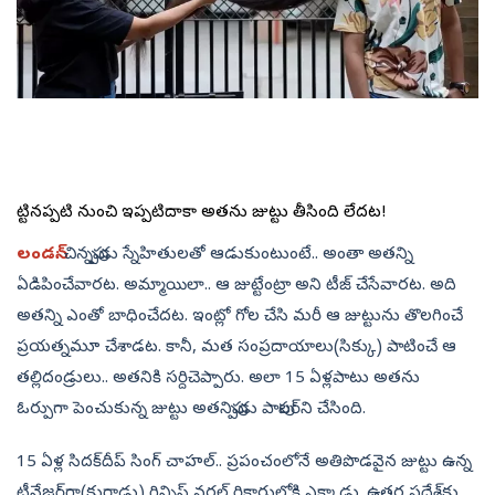
పుట్టినప్పటి నుంచి ఇప్పటిదాకా అతను జుట్టు తీసింది లేదట!
లండన్‌:
చిన్నప్పుడు స్నేహితులతో ఆడుకుంటుంటే.. అంతా అతన్ని
ఏడిపించేవారట. అమ్మాయిలా.. ఆ జుట్టేంట్రా అని టీజ్‌ చేసేవారట. అది
అతన్ని ఎంతో బాధించేదట. ఇంట్లో గోల చేసి మరీ ఆ జుట్టును తొలగించే
ప్రయత్నమూ చేశాడట. కానీ, మత సంప్రదాయాలు(సిక్కు) పాటించే ఆ
తల్లిదండ్రులు.. అతనికి సర్దిచెప్పారు. అలా 15 ఏళ్లపాటు అతను
ఓర్పుగా పెంచుకున్న జుట్టు అతనిప్పుడు పాపులర్‌ని చేసింది.
15 ఏళ్ల సిదక్‌దీప్‌ సింగ్‌ చాహల్‌.. ప్రపంచంలోనే అతిపొడవైన జుట్టు ఉన్న
టీనేజర్‌గా(కుర్రాడు) గిన్నిస్‌ వరల్డ్‌ రికార్డుల్లోకి ఎక్కాడు. ఉత్తర ప్రదేశ్‌కు