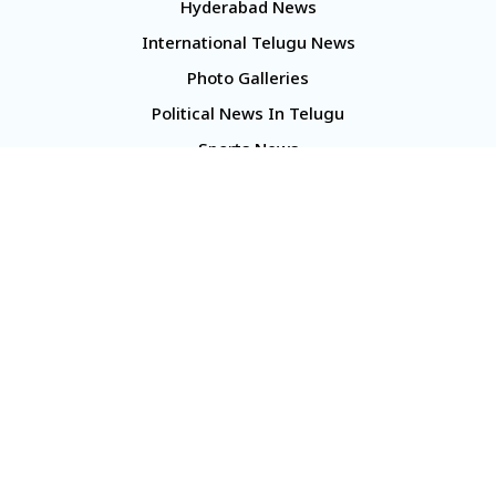
Hyderabad News
International Telugu News
Photo Galleries
Political News In Telugu
Sports News
TS Politics News
Telangana News
Telugu Movie Reviews
Company
About Us
Contact Us
Media Kit