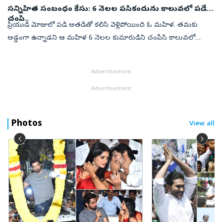
సన్నిహిత సంబంధం కేసు: 6 నెలల పసికందును కాలువలో పడేసి
చంపి..
ప్రియుడి మోజులో పడి అతడితో కలిసి వెళ్లిపోయింది ఓ మహిళ. తమకు
అడ్డంగా ఉన్నాడని ఆ మహిళ 6 నెలల కుమారుడిని చంపేసి కాలువలో
పడేశాడు ఆమె ప్రియుడు. అందుకు ఆ మహిళ కూడా సహకరించింది.ఉత్తర
ప్రదేశ్‌లోని మీరట్‌లోని ...
Advertisement
Advertisement
Photos
View all