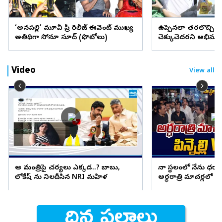
‘అనకాపల్లి’ మూవీ ప్రీ రిలీజ్ ఈవెంట్ ముఖ్య
ఉప్పెనలా తరలొచ్చిన 
అతిథిగా సోనూ సూద్ (ఫొటోలు)
చెక్కుచెదరని అభిమా
Video
View all
ఆ మంత్రిపై చర్యలు ఎక్కడ..? బాబు,
నా స్థలంలో నేను ధర్నా చ
లోకేష్ ను నిలదీసిన NRI మహిళ
అర్ధరాత్రి మాచర్లలో ఉద్రి
పోలీస్