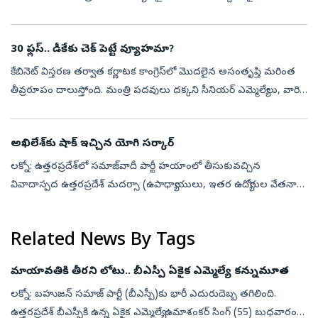
గాయపడ్డారు. పూంచ్‌లోని మేంథర్ సెప్టార్ పరిధిలో ఈ ప్రమాదం
చోటుచేసుకుం...
30 ఫ్లస్‌.. డీకేకు చెక్‌ పెట్టే వ్యూహమా?
కేబినెట్‌ విస్తరణ తర్వాత కర్ణాటక కాంగ్రెస్‌లో మొదలైన అసంతృప్తి మరింత
తీవ్రరూపం దాలుస్తోంది. మంత్రి పదవులు దక్కని సీనియర్‌ ఎమ్మెల్యేలు, వారి
అనుచరులు నిరసనలు కొనసాగిస్తుండగా.. ముఖ్యమంత్రి డీకే శివకుమార...
అఖిలేశ్‌కు షాక్ ఇచ్చిన యోగి సర్కార్
లక్నో: ఉత్తరప్రదేశ్‌లో సమాజ్‌వాదీ పార్టీ హయాంలో తీసుకువచ్చిన
వివాదాస్పద ఉత్తరప్రదేశ్ మదర్సా (ఉపాధ్యాయులు, ఇతర ఉద్యోగుల వేతనాల
చెల్లింపు) బిల్లు-2016ను యోగి ఆదిత్యనాథ్ ప్రభుత్వం శాసనసభ ఉభయ
సభల నుంచి అధ...
Related News By Tags
మాయావతికి తీరని లోటు.. బీఎస్పీ ఏకైక ఎమ్మెల్యే కన్నుమూత
లక్నో: బహుజన్ సమాజ్ పార్టీ (బీఎస్పీ)కు భారీ ఎదురుదెబ్బ తగిలింది.
ఉత్తరప్రదేశ్ బీఎస్పీకి ఉన్న ఏకైక ఎమ్మెల్యే ఉమాశంకర్ సింగ్ (55) బుధవారం