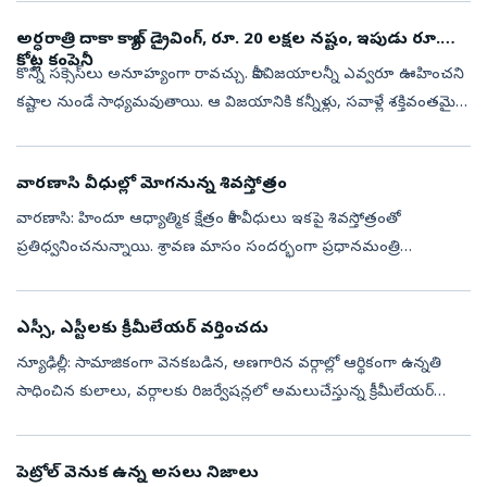
ఎక్కువ సమయం...
అర్ధరాత్రి దాకా క్యాబ్ డ్రైవింగ్‌, రూ. 20 లక్షల నష్టం, ఇపుడు రూ.
కోట్ల కంపెనీ
కొన్ని సక్సెస్‌లు అనూహ్యంగా రావచ్చు. కానీవిజయాలన్నీ ఎవ్వరూ ఊహించని
కష్టాల నుండే సాధ్యమవుతాయి. ఆ విజయానికి కన్నీళ్లు, సవాళ్లే శక్తివంతమైన
సోపానాలుగా మారతాయి. ప్రతీ ఎదురు దెబ్బ ఒక్కో మెట్టుగా అసాధారణ వి...
వారణాసి వీధుల్లో మోగనున్న శివస్తోత్రం
వారణాసి: హిందూ ఆధ్యాత్మిక క్షేత్రం కాశీ వీధులు ఇకపై శివస్తోత్రంతో
ప్రతిధ్వనించనున్నాయి. శ్రావణ మాసం సందర్భంగా ప్రధానమంత్రి
నియోజకవర్గమైన వారణాసిలోని 55 ప్రధాన కూడళ్లలో ప్రతిరోజూ ఉదయం
5.30 – 6.30 మధ్యక...
ఎస్సీ, ఎస్టీలకు క్రీమీలేయర్‌ వర్తించదు
న్యూఢిల్లీ: సామాజికంగా వెనకబడిన, అణగారిన వర్గాల్లో ఆర్థికంగా ఉన్నతి
సాధించిన కులాలు, వర్గాలకు రిజర్వేషన్లలో అమలుచేస్తున్న క్రీమీలేయర్‌
విధానం ఎస్సీ, ఎస్టీలకు వర్తించదని సర్వోన్నత న్యాయస్థానంలో కేంద్ర ...
పెట్రోల్ వెనుక ఉన్న అసలు నిజాలు