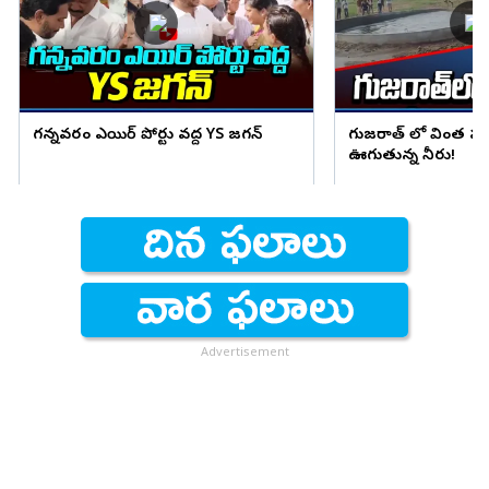
గన్నవరం ఎయిర్ పోర్టు వద్ద YS జగన్
గుజరాత్ లో వింత ఘ
ఊగుతున్న నీరు!
Advertisement