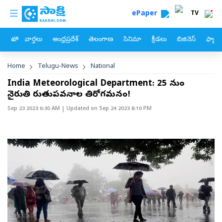
custom menu
Skip to main content
ePaper
TV
హోం
వార్తలు
ఆంధ్రప్రదేశ్
తెలంగాణ
సినిమా
క్రీడలు
బిజినెస్
ఫ్యామ
Breadcrumb
Home
Telugu-News
National
India Meteorological Department: 25 నుంచి
నైరుతి రుతుపవనాల తిరోగమనం!
Sep 23 2023 6:30 AM
| Updated on
Sep 24 2023 8:10 PM