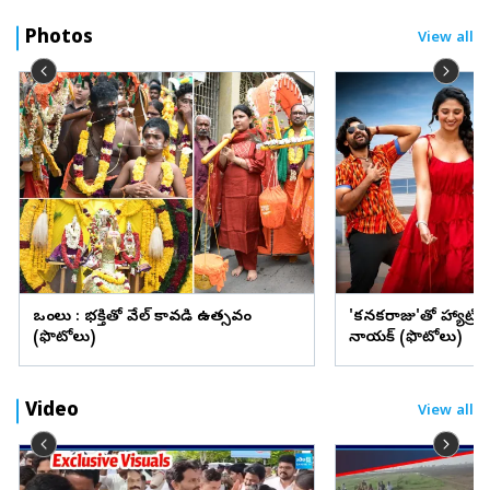
Photos
View all
ఒంగోలు : భక్తితో వేల్ కావడి ఉత్సవం
'కనకరాజు'తో హ్యాట్రిక్ 
(ఫొటోలు)
నాయక్ (ఫొటోలు)
Video
View all