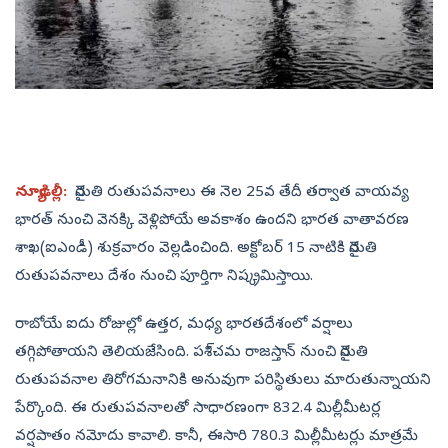
న్యూఢిల్లీ:
నైరుతి రుతుపవనాలు ఈ నెల 25వ తేదీ తర్వాత వాయవ్య
భారత్‌ నుంచి వెనక్కి వెళ్లిపోయే అవకాశం ఉందని భారత వాతావరణ
శాఖ(ఐఎండీ) శుక్రవారం వెల్లడించింది. అక్టోబర్‌ 15 నాటికి నైరుతి
రుతుపవనాలు దేశం నుంచి పూర్తిగా నిష్క్రమిస్తాయి.
రాబోయే ఐదు రోజుల్లో ఉత్తర, మధ్య భారతదేశంలో వర్షాలు
తగ్గిపోతాయని తెలియజేసింది. పశి్చమ రాజస్తాన్‌ నుంచి నైరుతి
రుతుపవనాల తిరోగమనానికి అనువుగా పరిస్థితులు మారుతున్నాయని
పేర్కొంది. ఈ రుతుపవనాలతో సాధారణంగా 832.4 మిల్లీమీటర్ల
వర్షపాతం నమోదు కావాలి. కానీ, ఈసారి 780.3 మిల్లీమీటర్లు మాత్రమే