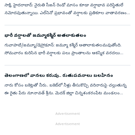
సాక్షి, హైదరాబాద్‌: నైరుతి సీజన్‌ రెండో మాసం కూడా వర్షాభావ పరిస్థితులే
నమోదవుతున్నాయి. ఎల్‌నినో ప్రభావంతో వర్షాలకు ప్రతికూల వాతావరణం
ఏర్పడటంతో రాష్ట్రవ్యాప్తంగా లోటు వర్షపాతమే కనిపిస్తోంది. సాధారణంగా ...
భారీ వర్షాలతో జమ్మూకశ్మీర్‌ అతలాకుతలం
గువాహటి/జమ్మూ/డెహ్రాడూన్‌: జమ్మూ కశ్మీర్‌ అతాలాకుతలమవుతోంది.
సోమవారం కురిసిన భారీ వర్షాలకు పలు ప్రాంతాలను ఆకస్మిక వరదలు
చుట్టుముట్టాయి. కొండచరియలు విరిగిపడ్డాయి. వేర్వేరు ఘటనల్లో 11 మంది
మరణించినట్లు ...
తెలంగాణలో వానలు కరువు.. రుతుపవనాలు బలహీనం
నారు కోసం బకెట్లతో నీరు.. బకెట్‌లో నీళ్లు తీసుకొచ్చి వరినారుపై చల్లుతున్న
ఈ రైతు పేరు నూనావత్‌ శ్రీను. మెదక్‌ జిల్లా చిన్నశంకరంపేట మండలం
ప్యాటగడ్డ గ్రామ పరిధిలోని ఎర్రగుంట తండాకు చెందిన శ్రీను తనకున్న...
Advertisement
Advertisement