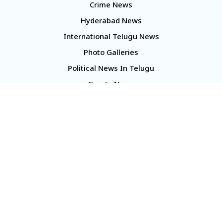
Crime News
Hyderabad News
International Telugu News
Photo Galleries
Political News In Telugu
Sports News
TS Politics News
Telangana News
Telugu Movie Reviews
Company
About Us
Contact Us