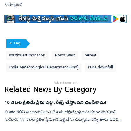
నమోదైంది.
# Tag
southwest monsoon
North West
retreat
India Meteorological Department (imd)
rains downfall
Advertisement
Related News By Category
10 నెలల క్రితమే ప్రేమ పెళ్లి : రీల్స్‌ చేస్తోందని చంపేశాడు!
కలకాలం కలిసి ఉందామనిబాస చేశాడు.తల్లిదండ్రులను కూడా మరిపించి
సుమారు 10 నెలల క్రితం ప్రేమించి పెళ్లి చేసు కున్నాడు. కన్న ఊరు వదిలి
బెంగళూరులో మకాం పెట్టాడు. అంతలోనే తనను పట్టించుకోవడంలేదనీ,