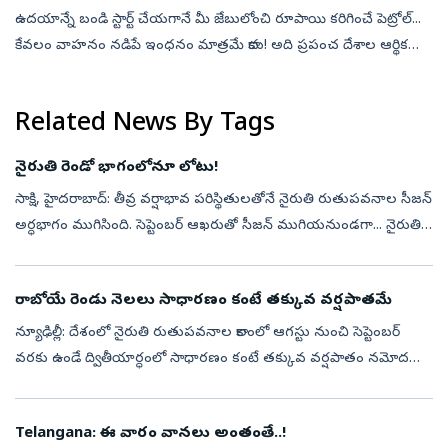
ఉదయాన్నే బండి స్టార్ట్ చేయగానే మీ జేబులోంచి రూపాయి కరిగించే పెట్రోల్...
కేవలం వాహనం నడిపే ఇంధనం మాత్రమే కాదు! అది ప్రపంచ దేశాల ఆర్థిక
వ్యవస్థలను శాసించే అదృశ్య శక్తి. భూగర్భంలోని వేల అడుగుల లోతులో
నల్...
Related News By Tags
నైరుతి రెండో భాగంలోనూ లోటు!
సాక్షి, హైదరాబాద్‌: తీవ్ర వర్షాభావ పరిస్థితులతోనే నైరుతి రుతుపవనాల సీజన్‌
అర్ధభాగం ముగిసింది. సెప్టెంబర్‌ ఆఖరుతో సీజన్‌ ముగియనుండగా... నైరుతి
రెండో అర్ధభాగం కూడా లోటు వర్షాలే నమోదవుతాయని వాతావరణశాఖ
అం...
రాబోయే రెండు నెలలు సాధారణం కంటే తక్కువ వర్షపాతమే
న్యూఢిల్లీ: దేశంలో నైరుతి రుతుపవనాల కాలంలో ఆగస్టు నుంచి సెప్టెంబర్‌
వరకు ఉండే ద్వితీయార్ధంలో సాధారణం కంటే తక్కువ వర్షపాతం నమోదయ్యే
అవకాశం ఉందని భారత వాతావరణ శాఖ(ఐఎండీ) వెల్లడించింది. ఈ మేరకు
శుక్రవార...
Telangana: ఈ వారం వానలు అంతంతే..!