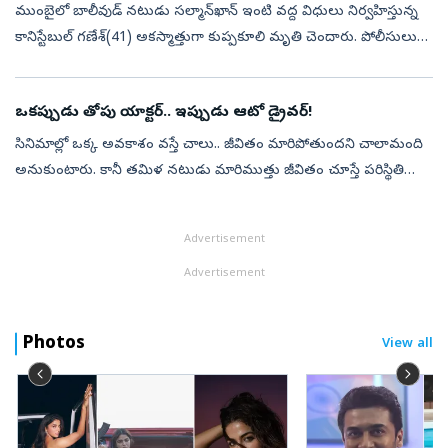
ముంబైలో బాలీవుడ్‌ నటుడు సల్మాన్‌ఖాన్‌ ఇంటి వద్ద విధులు నిర్వహిస్తున్న
కానిస్టేబుల్‌ గణేశ్‌(41) అకస్మాత్తుగా కుప్పకూలి మృతి చెందారు. పోలీసులు
తెలిపిన వివరాల ప్రకారం.. సల్మాన్‌ఖాన్‌ నివాసం వద్ద భద్రతా ఏ...
ఒకప్పుడు తోపు యాక్టర్‌.. ఇప్పుడు ఆటో డ్రైవర్‌!
సినిమాల్లో ఒక్క అవకాశం వస్తే చాలు.. జీవితం మారిపోతుందని చాలామంది
అనుకుంటారు. కానీ తమిళ నటుడు మారిముత్తు జీవితం చూస్తే పరిస్థితి
అందుకు భిన్నంగా ఉంటుందని అర్థమవుతుంది. ఒకప్పుడు వెండితెరపై
నటుడిగా మెరిస...
Advertisement
Advertisement
Photos
View all