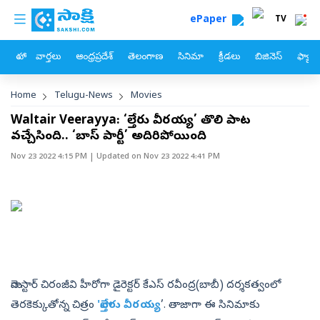
custom menu
Skip to main content
ePaper
TV
హోం
వార్తలు
ఆంధ్రప్రదేశ్
తెలంగాణ
సినిమా
క్రీడలు
బిజినెస్
ఫ్యామ
Breadcrumb
Home
Telugu-News
Movies
Waltair Veerayya: ‘వాల్తేరు వీరయ్య’ తొలి పాట
వచ్చేసింది.. ‘బాస్‌ పార్టీ’ అదిరిపోయింది
Nov 23 2022 4:15 PM
| Updated on
Nov 23 2022 4:41 PM
మెగాస్టార్‌ చిరంజీవి హీరోగా డైరెక్టర్‌ కేఎస్‌ రవీంద్ర(బాబీ) దర్శకత్వంలో
తెరకెక్కుతోన్న చిత్రం
'వాల్తేరు వీరయ్య
’. తాజాగా ఈ సినిమాకు