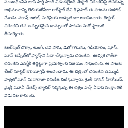
సంబంధించిన బాస్​ పార్టీ సాంగ్ ​విడుదలైంది. మెగాస్టార్ చిరంజీవిపై తనకున్న
అభిమానాన్ని తెలియజేసేలా రాక్‌స్టార్ దేవి శ్రీ ప్రసాద్ ఈ పాటను కంపోజ్
చేశాడు. నకాష్ అజీజ్, హరిప్రియ అద్భుతంగా ఆలపించారు. మెగాస్టార్
చిరంజీవి తన అద్భుతమైన డాన్సులతో పాటను మరో స్థాయికి
తీసుకెళ్లారు.
కలర్‌ఫుల్ చొక్కా, లుంగీ, చెవి పోగు, మెడలో గొలుసు, గడియారం, షూస్‌..
మాస్ అప్పీల్‌లో ఫ్యాన్స్‌ని ఫిదా చేస్తున్నారు చిరంజీవి. ఊర్వశి రౌతేలా
చిరంజీవి ఎనర్జీకి తగ్గట్టుగా ప్రయత్నించి విజయం సాధించింది. ఈ పాటకు
శేఖర్ మాస్టర్ కొరియోగ్రఫీ అందించారు. ఈ చిత్రంలో చిరంజీవి తమ్ముడి
పాత్రలో మాస్ మహారాజా రవితేజ నటిస్తున్నారు. శ్రుతీ హాసన్ హీరోయిన్.
మైత్రీ మూవీ మేక‌ర్స్ బ్యాన‌ర్ నిర్మిస్తున్న ఈ చిత్రం వచ్చే ఏడాది సంక్రాంతికి
విడుదల కానుంది.