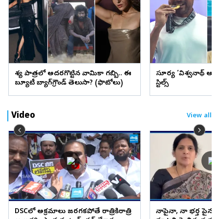
వేశ్య పాత్రలో అదరగొట్టిన వామికా గబ్బి.. ఈ
సూర్య ‘విశ్వనాథ్ అం
బ్యూటీ బ్యాగ్‌గ్రౌండ్‌ తెలుసా? (ఫొటోలు)
స్టిల్స్
Video
View all
DSCలో అక్రమాలు జరగకపోతే రాత్రికిరాత్రి
నాపైనా, నా భర్త పైన కక