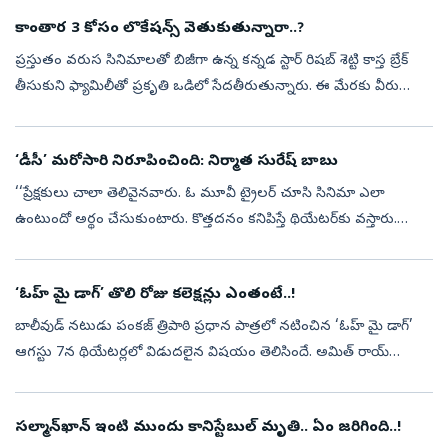
కాంతార 3 కోసం లొకేషన్స్‌ వెతుకుతున్నారా..?
ప్రస్తుతం వరుస సినిమాలతో బిజీగా ఉన్న కన్నడ స్టార్‌ రిషబ్ శెట్టి కాస్త బ్రేక్‌
తీసుకుని ఫ్యామిలీతో ప్రకృతి ఒడిలో సేదతీరుతున్నారు. ఈ మేరకు వీరు
ఎంజాయ్‌ చేస్తున్న ఫొటోలను భార్య ప్రగతి శెట్టి సోషల్‌ మీడియ...
‘డీసీ’ మరోసారి నిరూపించింది: నిర్మాత సురేష్‌ బాబు
‘‘ప్రేక్షకులు చాలా తెలివైనవారు. ఓ మూవీ ట్రైలర్‌ చూసి సినిమా ఎలా
ఉంటుందో అర్థం చేసుకుంటారు. కొత్తదనం కనిపిస్తే థియేటర్‌కు వస్తారు.
సినిమా బాగుంటే ఆడియన్స్‌ తప్పకుండా ఆదరిస్తారని ‘డీసీ’ మరోసారి
నిరూపించ...
‘ఓహ్‌ మై డాగ్‌’ తొలి రోజు కలెక్షన్లు ఎంతంటే..!
బాలీవుడ్‌ నటుడు పంకజ్‌ త్రిపాఠి ప్రధాన పాత్రలో నటించిన ‘ఓహ్‌ మై డాగ్‌’
ఆగస్టు 7న థియేటర్లలో విడుదలైన విషయం తెలిసిందే. అమిత్‌ రాయ్‌
దర్శకత్వం వహించిన ఈ సినిమాను జంతుప్రేమికులను ఆకట్టుకునేలా
తీర్చిదిద్ద...
సల్మాన్‌ఖాన్‌ ఇంటి ముందు కానిస్టేబుల్‌ మృతి.. ఏం జరిగింది..!