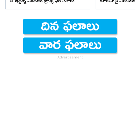
ఆ ఇద్దర్ని ఎందుకు ట్రాన్స్ ఫర్ చేశారు
కూటమిపై విరుచుకుప
Advertisement