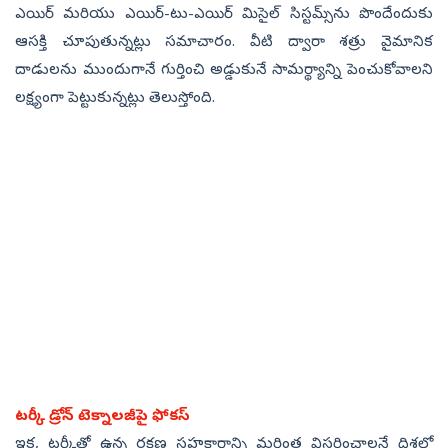
ఎయిర్ మరియు ఎయిర్-టు-ఎయిర్ మిసైల్ సిస్టమ్స్‌ను పొందేందుకు
ఆసక్తి చూపుతున్నట్లు సమాచారం. వీటి ద్వారా శత్రు వైమానిక
దాడులను ముందుగానే గుర్తించి అడ్డుకునే సామర్థ్యాన్ని పెంచుకోవాలని
లక్ష్యంగా పెట్టుకున్నట్లు తెలుస్తోంది.
టర్కీ డ్రోన్ టెక్నాలజీపై ఫోకస్
ఇక, టర్కీతో ఉన్న రక్షణ సహకారాన్ని మరింత విస్తరించాలనే దిశలో