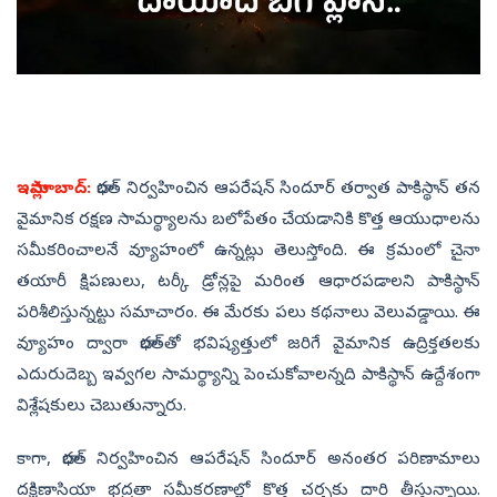
ఇస్లామాబాద్‌:
భారత్ నిర్వహించిన ఆపరేషన్‌ సిందూర్‌ తర్వాత పాకిస్థాన్ తన
వైమానిక రక్షణ సామర్థ్యాలను బలోపేతం చేయడానికి కొత్త ఆయుధాలను
సమీకరించాలనే వ్యూహంలో ఉన్నట్లు తెలుస్తోంది. ఈ క్రమంలో చైనా
తయారీ క్షిపణులు, టర్కీ డ్రోన్లపై మరింత ఆధారపడాలని పాకిస్థాన్
పరిశీలిస్తున్నట్టు సమాచారం. ఈ మేరకు పలు కథనాలు వెలువడ్డాయి. ఈ
వ్యూహం ద్వారా భారత్‌తో భవిష్యత్తులో జరిగే వైమానిక ఉద్రిక్తతలకు
ఎదురుదెబ్బ ఇవ్వగల సామర్థ్యాన్ని పెంచుకోవాలన్నది పాకిస్థాన్ ఉద్దేశంగా
విశ్లేషకులు చెబుతున్నారు.
కాగా, భారత్ నిర్వహించిన ఆపరేషన్‌ సిందూర్‌ అనంతర పరిణామాలు
దక్షిణాసియా భద్రతా సమీకరణాల్లో కొత్త చర్చకు దారి తీస్తున్నాయి.