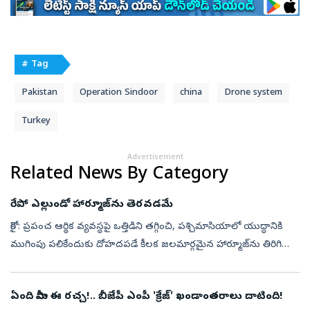
# Tag
Pakistan
Operation Sindoor
china
Drone system
Turkey
Advertisement
Related News By Category
రేపో ఎల్లుండో హార్మూజ్‌ను తెరవడమే
కైరో: ప్రపంచ ఆర్థిక వ్యవస్థపై ఒత్తిడిని తగ్గించి, పశ్చిమాసియాలో యుద్ధానికి
ముగింపు పలికేందుకు దోహదపడే కీలక జలమార్గమైన హార్మూజ్‌ను తిరిగి
తెరిచే అంశంపై ఇరాన్, ఒమన్‌లు ఒక ఒప్పందానికి చాలా సమీపంలోకి వచ్చ...
ఏంది సామీ ఈ రచ్చ!.. బీజేపీ ఎంపీ 'క్రేజ్' ఖండాంతరాలు దాటింది!