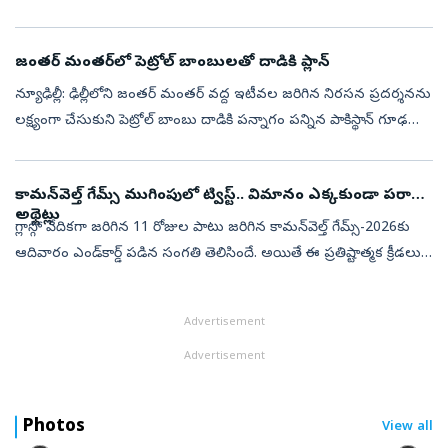
ఇంటెలిజెన్స్‌ (DRI) అడ్డుకుంది. గుజరాత్‌లోని కాండ్లా పోర...
జంతర్ మంతర్‌లో పెట్రోల్ బాంబులతో దాడికి ప్లాన్
న్యూఢిల్లీ: ఢిల్లీలోని జంతర్ మంతర్ వద్ద ఇటీవల జరిగిన నిరసన ప్రదర్శనను
లక్ష్యంగా చేసుకుని పెట్రోల్ బాంబు దాడికి పన్నాగం పన్నిన పాకిస్థాన్ గూఢచార
సంస్థ ‘ఐఎస్‌ఐ’ మద్దతుగల ఉగ్రవాద మాడ్యూల్‌ను పంజాబ్ పోలీస...
కామన్‌వెల్త్‌ గేమ్స్‌ ముగింపులో ట్విస్ట్.. విమానం ఎక్కకుండా పరారైన
అథ్లెట్లు
గ్లాస్గో వేదికగా జరిగిన 11 రోజుల పాటు జరిగిన కామన్‌వెల్త్ గేమ్స్‌-2026కు
ఆదివారం ఎండ్‌కార్డ్ పడిన సంగతి తెలిసిందే. అయితే ఈ ప్రతిష్టాత్మక క్రీడలు
ఘనంగా ముగిసినప్పటికి పలువురు విదేశీ అథ్లెట్లు కనిపించకు...
Advertisement
Advertisement
Photos
View all