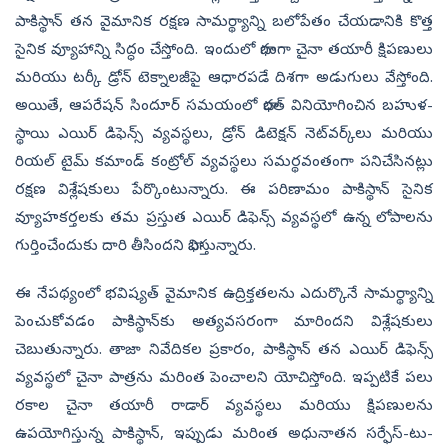
పాకిస్థాన్ తన వైమానిక రక్షణ సామర్థ్యాన్ని బలోపేతం చేయడానికి కొత్త
సైనిక వ్యూహాన్ని సిద్ధం చేస్తోంది. ఇందులో భాగంగా చైనా తయారీ క్షిపణులు
మరియు టర్కీ డ్రోన్ టెక్నాలజీపై ఆధారపడే దిశగా అడుగులు వేస్తోంది.
అయితే, ఆపరేషన్‌ సిందూర్‌ సమయంలో భారత్‌ వినియోగించిన బహుళ-
స్థాయి ఎయిర్ డిఫెన్స్ వ్యవస్థలు, డ్రోన్ డిటెక్షన్ నెట్‌వర్క్‌లు మరియు
రియల్ టైమ్ కమాండ్ కంట్రోల్ వ్యవస్థలు సమర్థవంతంగా పనిచేసినట్లు
రక్షణ విశ్లేషకులు పేర్కొంటున్నారు. ఈ పరిణామం పాకిస్థాన్ సైనిక
వ్యూహకర్తలకు తమ ప్రస్తుత ఎయిర్ డిఫెన్స్ వ్యవస్థలో ఉన్న లోపాలను
గుర్తించేందుకు దారి తీసిందని భావిస్తున్నారు.
ఈ నేపథ్యంలో భవిష్యత్ వైమానిక ఉద్రిక్తతలను ఎదుర్కొనే సామర్థ్యాన్ని
పెంచుకోవడం పాకిస్థాన్‌కు అత్యవసరంగా మారిందని విశ్లేషకులు
చెబుతున్నారు. తాజా నివేదికల ప్రకారం, పాకిస్థాన్ తన ఎయిర్ డిఫెన్స్
వ్యవస్థలో చైనా పాత్రను మరింత పెంచాలని యోచిస్తోంది. ఇప్పటికే పలు
రకాల చైనా తయారీ రాడార్ వ్యవస్థలు మరియు క్షిపణులను
ఉపయోగిస్తున్న పాకిస్థాన్, ఇప్పుడు మరింత అధునాతన సర్ఫేస్-టు-