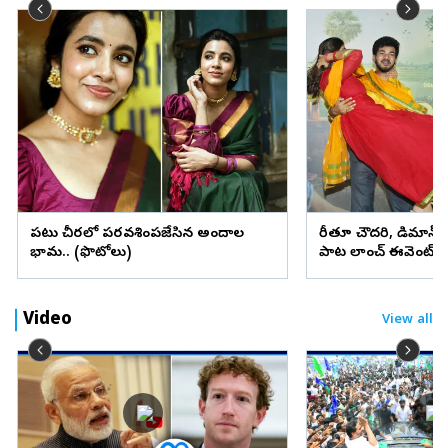
పట్టు చీరలో పరవశింపజేసిన అందాల
రీతూ చౌదరి, డిమాన్
భామ.. (ఫొటోలు)
పాట లాంచ్‌ ఈవెంట్‌ 
Video
View all