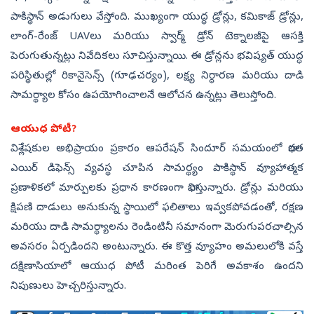
పాకిస్థాన్ అడుగులు వేస్తోంది. ముఖ్యంగా యుద్ధ డ్రోన్లు, కమికాజ్ డ్రోన్లు,
లాంగ్-రేంజ్ UAVలు మరియు స్వార్మ్ డ్రోన్ టెక్నాలజీపై ఆసక్తి
పెరుగుతున్నట్లు నివేదికలు సూచిస్తున్నాయి. ఈ డ్రోన్లను భవిష్యత్ యుద్ధ
పరిస్థితుల్లో రికానైసెన్స్ (గూఢచర్యం), లక్ష్య నిర్ధారణ మరియు దాడి
సామర్థ్యాల కోసం ఉపయోగించాలనే ఆలోచన ఉన్నట్లు తెలుస్తోంది.
ఆయుధ పోటీ?
విశ్లేషకుల అభిప్రాయం ప్రకారం ఆపరేషన్‌ సిందూర్‌ సమయంలో భారత
ఎయిర్ డిఫెన్స్ వ్యవస్థ చూపిన సామర్థ్యం పాకిస్థాన్ వ్యూహాత్మక
ప్రణాళికలో మార్పులకు ప్రధాన కారణంగా భావిస్తున్నారు. డ్రోన్లు మరియు
క్షిపణి దాడులు అనుకున్న స్థాయిలో ఫలితాలు ఇవ్వకపోవడంతో, రక్షణ
మరియు దాడి సామర్థ్యాలను రెండింటినీ సమానంగా మెరుగుపరచాల్సిన
అవసరం ఏర్పడిందని అంటున్నారు. ఈ కొత్త వ్యూహం అమలులోకి వస్తే
దక్షిణాసియాలో ఆయుధ పోటీ మరింత పెరిగే అవకాశం ఉందని
నిపుణులు హెచ్చరిస్తున్నారు.