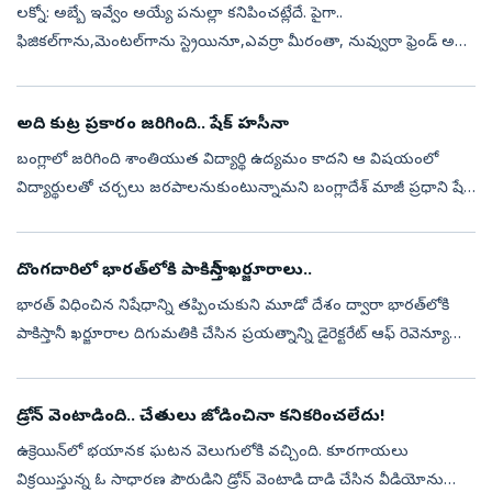
లక్నో: అబ్బే ఇవ్వేం అయ్యే పనుల్లా కనిపించట్లేదే. పైగా..
ఫిజికల్‌గాను,మెంటల్‌గాను స్ట్రెయినూ,ఎవర్రా మీరంతా, నువ్వురా ఫ్రెండ్‌ అనే
మీమ్‌ సోషల్‌ మీడియాలో కామన్‌ . కానీ ఇప్పుడు హెడ్‌క్వార్టర్స్‌ అనే సరికొ...
అది కుట్ర ప్రకారం జరిగింది.. షేక్‌ హసీనా
బంగ్లాలో జరిగింది శాంతియుత విద్యార్థి ఉద్యమం కాదని ఆ విషయంలో
విద్యార్థులతో చర్చలు జరపాలనుకుంటున్నామని బంగ్లాదేశ్ మాజీ ప్రధాని షేక్
హసీనా తెలిపారు. నిరసనల పేరుతో ఉగ్రవాదులు క్రిమినల్స్‌ రిలీజ్‌
అయ్యారన...
దొంగదారిలో భారత్‌లోకి పాకిస్తాన్‌ ఖర్జూరాలు..
భారత్‌ విధించిన నిషేధాన్ని తప్పించుకుని మూడో దేశం ద్వారా భారత్‌లోకి
పాకిస్తానీ ఖర్జూరాల దిగుమతికి చేసిన ప్రయత్నాన్ని డైరెక్టరేట్‌ ఆఫ్‌ రెవెన్యూ
ఇంటెలిజెన్స్‌ (DRI) అడ్డుకుంది. గుజరాత్‌లోని కాండ్లా పోర...
డ్రోన్‌ వెంటాడింది.. చేతులు జోడించినా కనికరించలేదు!
ఉక్రెయిన్‌లో భయానక ఘటన వెలుగులోకి వచ్చింది. కూరగాయలు
విక్రయిస్తున్న ఓ సాధారణ పౌరుడిని డ్రోన్‌ వెంటాడి దాడి చేసిన వీడియోను