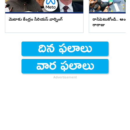
మెటాకు కేంద్రం సీరియస్ వార్నింగ్
రాసిపెట్టుకోండి.. ఆంధ్ర 
రారాజు
Advertisement