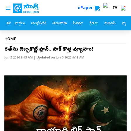
custom menu
Skip to main content
ePaper
TV
హోం
వార్తలు
ఆంధ్రప్రదేశ్
తెలంగాణ
సినిమా
క్రీడలు
బిజినెస్
ఫ్యామ
Breadcrumb
HOME
భారత్‌ను దెబ్బకొట్టే ప్లాన్‌.. పాక్‌ కొత్త వ్యూహం!
Jun 5 2026 8:45 AM
| Updated on
Jun 5 2026 9:13 AM