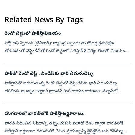
ఉక్రెయిన్‌ విడుదల చేసింది. చేతులు జోడించి ప్రాణాలు కాపాడాలని
వేడుకున్నా.. డ్రో...
Related News By Tags
రెండో టెస్టులో పాకిస్తాన్‌ విజయం
పోర్ట్‌ ఆఫ్‌ స్పెయిన్‌ (ట్రినిడాడ్‌): బ్యాటర్ల పట్టుదలకు బౌలర్ల క్రమశిక్షణ
తోడవడంతో వెస్టిండీస్‌తో రెండో టెస్టులో పాకిస్తాన్‌ 8 వికెట్ల తేడాతో విజయం
సాధించింది. రెండు మ్యాచ్‌ల సిరీస్‌ను 1–1తో సమంగా ము...
పాక్‌తో రెండో టెస్ట్‌.. విండీస్‌కు భారీ ఎదురుదెబ్బ
పాకిస్తాన్‌తో జరుగుతున్న రెండో టెస్టులో వెస్టిండీస్‌కు భారీ ఎదురుదెబ్బ
తగిలింది. ఆ జట్టు బ్యాటర్‌ బ్రాండన్‌ కింగ్‌ గాయం కారణంగా మ్యాచ్‌లో
మిగిలిన భాగానికి దూరమయ్యాడు. ఆగస్టు 4న మూడో రోజు ఆట
సందర్భంగా ...
దొంగదారిలో భారత్‌లోకి పాకిస్తాన్‌ ఖర్జూరాలు..
భారత్‌ విధించిన నిషేధాన్ని తప్పించుకుని మూడో దేశం ద్వారా భారత్‌లోకి
పాకిస్తానీ ఖర్జూరాల దిగుమతికి చేసిన ప్రయత్నాన్ని డైరెక్టరేట్‌ ఆఫ్‌ రెవెన్యూ