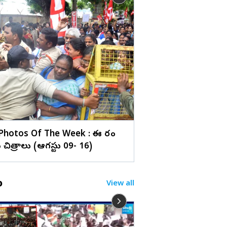
లు
గచ్చిబౌలి స్టేడియంలో 
SMA 2026' (ఫొటోలు)
Photos Of The Week : ఈ వారం
చిత్రాలు (ఆగస్టు 09- 16)
o
View all
ప్రజల తరపున పోరాడు