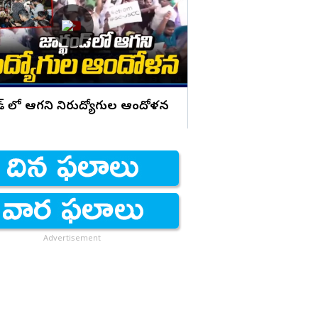
నిర్లక్ష్యం..?
ండ్ లో ఆగని నిరుద్యోగుల ఆందోళన
Advertisement