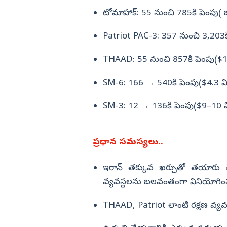
టోమాహాక్: 55 నుంచి 785కి పెంపు( ఒక
Patriot PAC-3: 357 నుంచి 3,203క
THAAD: 55 నుంచి 857కి పెంపు($
SM-6: 166 → 540కి పెంపు($4.3 
SM-3: 12 → 136కి పెంపు($9–10 
ప్రధాన సమస్యలు..
ఇరాన్ తక్కువ ఖర్చుతో తయారు చేసే 
వ్యవస్థలను బలవంతంగా వినియోగింపజ
THAAD, Patriot లాంటి రక్షణ వ్యవస్థ