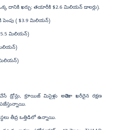
్క దానికి ఖర్చు: తయారీకి $2.6 మిలియన్‌ డాలర్లు).
ి పెంపు ( $3.9 మిలియన్)
15.5 మిలియన్)
మిలియన్)
మిలియన్)
డ్రోన్లు, క్రూయిజ్ మిసైళ్లు అమెరికా ఖరీదైన రక్షణ
ేస్తున్నాయి.
లు తీవ్ర ఒత్తిడిలో ఉన్నాయి.