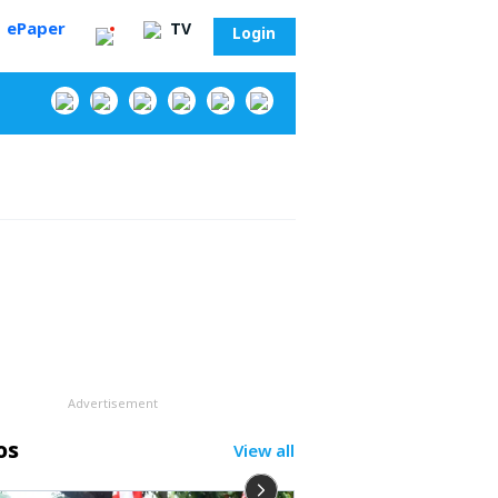
ePaper
TV
Login
‌
Advertisement
os
View all
సా?