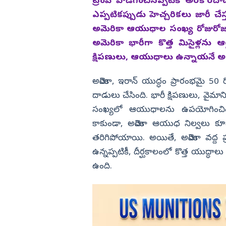
గవర్నమెంట్ ఉద్యోగం ఇచ్చేస్తారా..?
ట్రంప్‌ పొడిగించినప్పటికీ అరకొర
ఎప్పటికప్పుడు హెచ్చరికలు జారీ చేస
విజయనగరం
అమెరికా ఆయుధాల సంఖ్య రోజురోజుకి
పార్వతీపురం మన
అమెరికా భారీగా కొత్త మిసైళ్లను ఆ
పశ్చిమ గోదావర
క్షిపణులు, ఆయుధాలు ఉన్నాయనే అం
ఏలూరు
అమెరికా, ఇరాన్ యుద్ధం ప్రారంభమై 50 ర
వైఎస్సార్
దాడులు చేసింది. భారీ క్షిపణులు, వైమాన
అన్నమయ్య
సంఖ్యలో ఆయుధాలను ఉపయోగించింది.
కాకుండా, అమెరికా ఆయుధ నిల్వలు క
తరిగిపోయాయి. అయితే, అమెరికా వద్ద ప్ర
ఉన్నప్పటికీ, దీర్ఘకాలంలో కొత్త యుద్ధా
ఉంది.