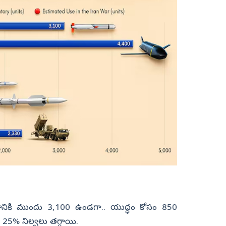
ద్ధానికి ముందు 3,100 ఉండగా.. యుద్ధం కోసం 850
 25% నిల్వలు తగ్గాయి.