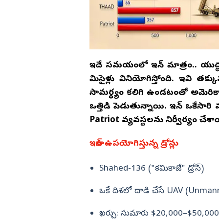
ఇదే సమయంలో ఇరాన్‌ మాత్రం.. యుద్ధ
మిసైళ్లు వినియోగిస్తోంది. ఇవి త
సామర్థ్యం కలిగి ఉండటంతో అమెరికా
ఒత్తిడి పెడుతున్నాయి. ఇరాన్ ఒకేస
Patriot వ్యవస్థలను నిర్వీర్యం చేశ
ఇరాన్ ఉపయోగిస్తున్న డ్రోన్లు
Shahed-136 ("కమికాజే" డ్రోన్)
ఒకే దిశలో దాడి చేసే UAV (Unmann
ఖర్చు: సుమారు $20,000–$50,000 