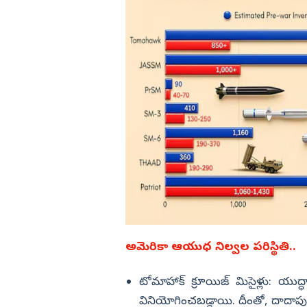
అమెరికా ఆయుధ నిల్వల పరిస్థితి..
టోమాహాక్ క్రూయిజ్ మిసైళ్లు: యు
వినియోగించబడ్డాయి. దీంతో, దాదాపు