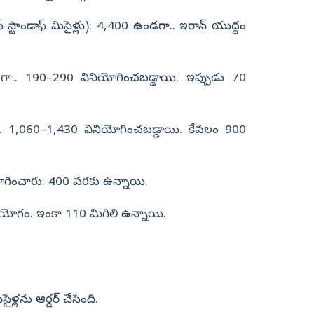
స్టాండాఫ్ మిసైళ్లు): 4,400 ఉండగా.. ఇరాన్‌ యుద్ధం
డగా.. 190–290 వినియోగించబడ్డాయి. ఇప్పుడు 70
. 1,060–1,430 వినియోగించబడ్డాయి. కేవలం 900
గించారు. 400 వరకు ఉన్నాయి.
యోగం. ఇంకా 110 మిగిలి ఉన్నాయి.
సైళ్లను ఆర్డర్ చేసింది.