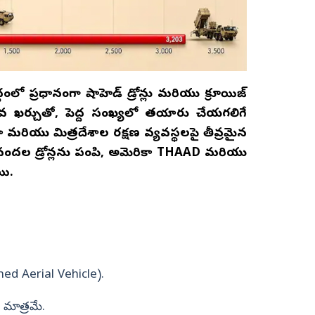
ంలో ప్రధానంగా షాహెడ్ డ్రోన్లు మరియు క్రూయిజ్
క్కువ ఖర్చుతో, పెద్ద సంఖ్యలో తయారు చేయగలిగే
 మరియు మిత్రదేశాల రక్షణ వ్యవస్థలపై తీవ్రమైన
ారి వందల డ్రోన్లను పంపి, అమెరికా THAAD మరియు
ాయి.
ed Aerial Vehicle).
మాత్రమే.