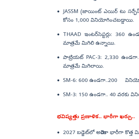
JASSM (జాయింట్ ఎయిర్ టు సర్ఫేస్ 
కోసం 1,000 వినియోగించబడ్డాయి.
THAAD ఇంటర్‌సెప్టర్లు: 360 ఉం
మాత్రమే మిగిలి ఉన్నాయి.
పాట్రియట్ PAC-3: 2,330 ఉండగా.
మాత్రమే మిగిలాయి.
SM-6: 600 ఉండగా..200 వినియో
SM-3: 150 ఉండగా.. 40 వరకు విని
భవిష్యత్తు ప్రణాళిక.. భారీగా ఖర్చు..
2027 బడ్జెట్‌లో అమెరికా భారీగా కొత్త మి