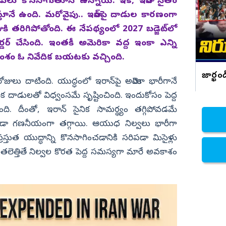
దాడులు కొనసాగుతూనే ఉన్నాయి. ఇక, ఇరాన్‌ సైతం
్తూనే ఉంది. మరోవైపు.. ఇరాన్‌పై దాడుల కారణంగా
నిజామాబాద్
 తరిగిపోతోంది. ఈ నేపథ్యంలో 2027 బడ్జెట్‌లో
్యం
కామారెడ్డి
ర్డర్ చేసింది. ఇంతకీ అమెరికా వద్ద ఇంకా ఎన్ని
ి
రంగారెడ్డి
శం ఓ నివేదిక బయటకు వచ్చింది.
వికారాబాద్
జార్ఖ
ోజులు దాటింది. యుద్ధంలో ఇరాన్‌పై అమెరికా భారీగానే
వరంగల్
ిక దాడులతో విధ్వంసమే సృష్టించింది. ఇందుకోసం పెద్ద
హన్మకొండ
 దీంతో, ఇరాన్ సైనిక సామర్థ్యం తగ్గిపోవడమే
జనగాం
ూడా గణనీయంగా తగ్గాయి. ఆయుధ నిల్వలు భారీగా
జయశంకర్
స్తుత యుద్ధాన్ని కొనసాగించడానికి సరిపడా మిసైళ్లు
లు తలెత్తితే నిల్వల కొరత పెద్ద సమస్యగా మారే అవకాశం
మహబూబాబాద్
ములుగు