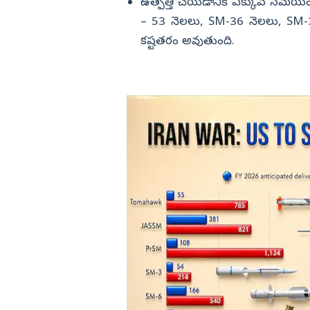
ఉత్పత్తి చేయడానికి ఎక్కువ సమయ
– 53 నెలలు, SM-36 నెలలు, SM-36
కష్టతరం అవుతుంది.