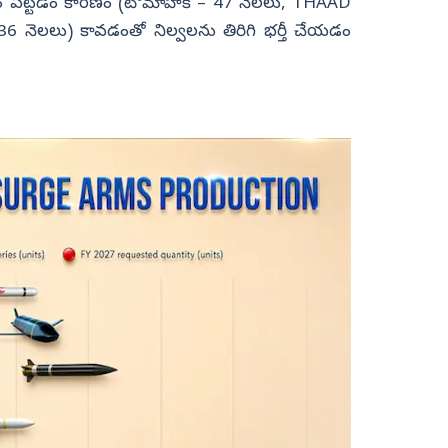
ం పట్టడం కారణం (టోమాహాక్ – 47 నెలలు, THAAD
 నెలలు) కావడంతో నిల్వలను తిరిగి భర్తీ చేయడం