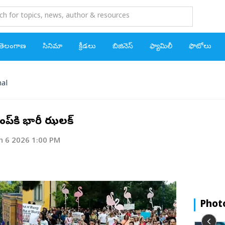
తెలంగాణ
సినిమా
క్రీడలు
బిజినెస్
ఫ్యామిలీ
ఫొటోలు
తెలంగాణ వార్తలు
సమస్తం
సమస్తం
సమస్తం
సమస్తం
న్యూస్
nal
హైదరాబాద్
టాలీవుడ్
క్రికెట్
మార్కెట్
ఉమెన్‌ పవర్‌
సినిమా
ఆదిలాబాద్
బిగ్ బాస్
ఇతర క్రీడలు
టెక్నాలజీ
వింతలు విశేషాలు
క్రీడలు
ట్రంప్‌కి భారీ ఝలక్‌
కొమరం భీమ్
రివ్యూలు
కార్పొరేట్
ఫన్ డే
బిజినెస్
n 6 2026 1:00 PM
నిర్మల్
గాసిప్స్
రియల్టీ
లైఫ్‌స్టైల్‌
వైఎస్‌ జగన్
కరీంనగర్
ఓటీటీ
ఆటోమొబైల్
ఎక్స్‌ట్రా
ఫ్యామిలీ
మంచిర్యాల
బాలీవుడ్
పర్సనల్‌ ఫైనాన్స్‌
ఈవెంట్స్
ి
జగిత్యాల
సౌత్‌ ఇండియా
ఎకానమీ
భక్తి
Phot
పెద్దపల్లి
హాలీవుడ్
మీకు తెలు