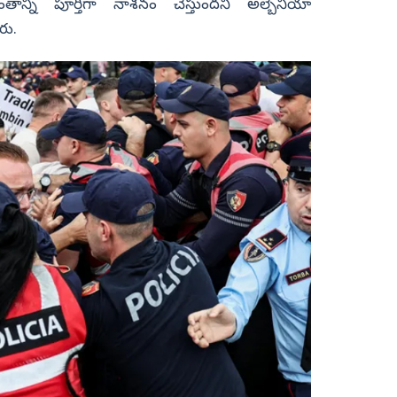
ాన్ని పూర్తిగా నాశనం చేస్తుందని అల్బేనియా
రు.