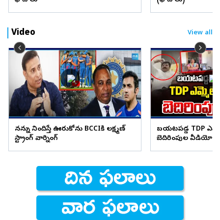
ఫోటోలు
(ఫొటోలు)
Video
View all
నన్ను నిందిస్తే ఊరుకోను BCCIకి లక్ష్మణ్
బయటపడ్డ TDP ఎమ్మెల
స్ట్రాంగ్ వార్నింగ్
బెదిరింపుల వీడియో