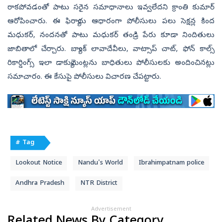
రాకపోవడంతో పాటు సరైన సమాధానాలు ఇవ్వలేదని క్రాంతి కుమార్
ఆరోపించారు. ఈ ఫిర్యాదు ఆధారంగా పోలీసులు పలు సెక్షన్ల కింద
మధుకర్‌, నందనతో పాటు మధుకర్‌ తండ్రి పేరు కూడా నిందితులు
జాబితాలో చేర్చారు. బ్యాంక్‌ లావాదేవీలు, వాట్సాప్‌ చాట్‌, ఫోన్‌ కాల్స్‌
రికార్డింగ్స్‌ ఇలా డాక్యుమెంట్లను బాధితులు పోలీసులకు అందించినట్లు
సమాచారం. ఈ కేసుపై పోలీసులు విచారణ చేపట్టారు.
# Tag
Lookout Notice
Nandu's World
Ibrahimpatnam police
Andhra Pradesh
NTR District
Advertisement
Related News By Category