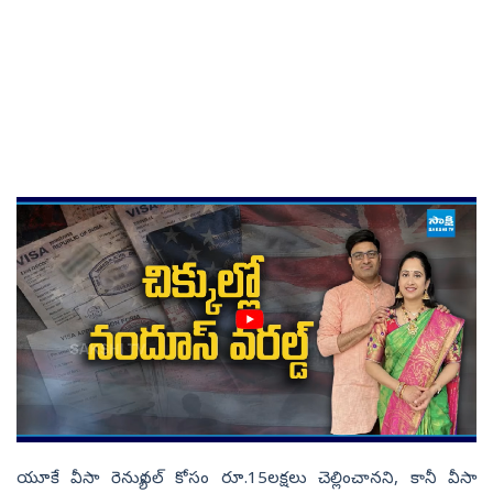
యూకే వీసా రెన్యువల్‌ కోసం రూ.15లక్షలు చెల్లించానని, కానీ వీసా