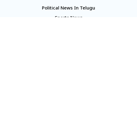
Political News In Telugu
Sports News
TS Politics News
Telangana News
Telugu Movie Reviews
Company
About Us
Contact Us
Media Kit
Terms And Conditions