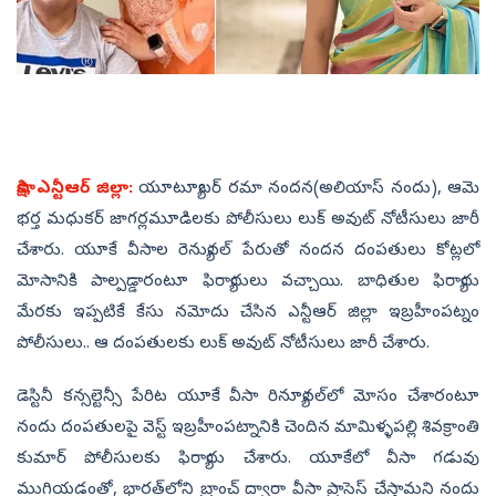
సాక్షి, ఎన్టీఆర్ జిల్లా:
యూట్యూబర్ రమా నందన(అలియాస్ నందు), ఆమె
భర్త మధుకర్ జాగర్లమూడిలకు పోలీసులు లుక్ అవుట్ నోటీసులు జారీ
చేశారు. యూకే వీసాల రెన్యువల్ పేరుతో నందన దంపతులు కోట్లలో
మోసానికి పాల్పడ్డారంటూ ఫిర్యాదులు వచ్చాయి. బాధితుల ఫిర్యాదు
మేరకు ఇప్పటికే కేసు నమోదు చేసిన ఎన్టీఆర్ జిల్లా ఇబ్రహీంపట్నం
పోలీసులు.. ఆ దంపతులకు లుక్ అవుట్ నోటీసులు జారీ చేశారు.
డెస్టినీ కన్సల్టెన్సీ పేరిట యూకే వీసా రిన్యూవల్‌లో మోసం చేశారంటూ
నందు దంపతులపై వెస్ట్ ఇబ్రహీంపట్నానికి చెందిన మామిళ్ళపల్లి శివక్రాంతి
కుమార్ పోలీసులకు ఫిర్యాదు చేశారు. యూకేలో వీసా గడువు
ముగియడంతో, భారత్‌లోని బ్రాంచ్ ద్వారా వీసా ప్రాసెస్ చేస్తామని నందు