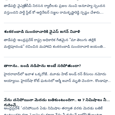
తాడేపల్లి: వైఎస్సార్‌సీపీ నిరసన ర్యాలీలకు ప్రజల నుంచి అనూహ్య స్పందన
వస్తుందని పార్టీ స్టేట్‌ కో-ఆర్డినేటర్‌ సజ్జల రామకృష్ణారెడ్డి స్పష్టం చేశారు.
తాజాగా డీఎస్సీ అక్రమాలపై వైఎస్సార్‌సీపీ చేపట్టిన రాష్ట...
శంకరంబాడి సుందరాచారికి వైఎస్‌ జగన్‌ నివాళి
తాడేపల్లి: ఆంధ్రప్రదేశ్ రాష్ట్ర అధికారిక గీతమైన "మా తెలుగు తల్లికి
మల్లెపూదండ" రచించిన మహాకవి శంకరంబాడి సుందరాచారి జయంతి
సందర్బంగా వైఎస్సార్‌సీపీ అధ్యక్షుడు, మాజీ సీఎం వైఎస్‌ జగన్‌మోహన్‌రెడ్డి
నివాళు...
తాగాను.. బండి నడిపాను అంటే సరిపోతుందా?
హైదరాబాద్‌లో ఇవాళ ఒక్కరోజే.. మూడు హిట్‌ అండ్‌ రన్‌ కేసులు నమోదు
అయ్యాయి. హైదర్‌షా కోట్‌ ఘటనలో ఆర్మీ జవాన్‌ మృతి చెందగా.. కొండాపూర్‌
ప్రమాదంలో వనపర్తికి చెందిన వ్యక్తి ప్రాణాలు కోల్పోయారు. బాలాపూర్‌ ఘట...
నేను చనిపోయినా మెదడు బతికుంటుందిగా.. ఆ 7 నిమిషాలు నీ
గురించే..
ఆంధ్రప్రదేశ్‌: ‘చనిపోయిన ఏడు నిమిషాల తర్వాత వరకు మెదడు బతికే