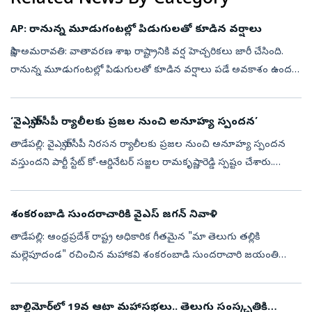
AP: రానున్న మూడుగంటల్లో పిడుగులతో కూడిన వర్షాలు
సాక్షి, అమరావతి: వాతావరణ శాఖ రాష్ట్రానికి వర్ష హెచ్చరికలు జారీ చేసింది.
రానున్న మూడుగంటల్లో పిడుగులతో కూడిన వర్షాలు పడే అవకాశం ఉందని
తెలిపింది. ఈ నేపథ్యంలో శ్రీకాకుళం, మన్యం, కాకినాడ, కోనసీమ, తూర్పుగ...
‘వైఎస్సార్‌సీపీ ర్యాలీలకు ప్రజల నుంచి అనూహ్య స్పందన’
తాడేపల్లి: వైఎస్సార్‌సీపీ నిరసన ర్యాలీలకు ప్రజల నుంచి అనూహ్య స్పందన
వస్తుందని పార్టీ స్టేట్‌ కో-ఆర్డినేటర్‌ సజ్జల రామకృష్ణారెడ్డి స్పష్టం చేశారు.
తాజాగా డీఎస్సీ అక్రమాలపై వైఎస్సార్‌సీపీ చేపట్టిన రాష్ట...
శంకరంబాడి సుందరాచారికి వైఎస్‌ జగన్‌ నివాళి
తాడేపల్లి: ఆంధ్రప్రదేశ్ రాష్ట్ర అధికారిక గీతమైన "మా తెలుగు తల్లికి
మల్లెపూదండ" రచించిన మహాకవి శంకరంబాడి సుందరాచారి జయంతి
సందర్బంగా వైఎస్సార్‌సీపీ అధ్యక్షుడు, మాజీ సీఎం వైఎస్‌ జగన్‌మోహన్‌రెడ్డి
నివాళు...
బాల్టిమోర్‌లో 19వ ఆటా మహాసభలు.. తెలుగు సంస్కృతికి