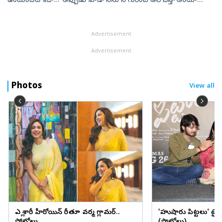
ఉంటుందట కదా..? అప్పుడు కూడా నేను నీ గురించే ఆలోచిస్తా..!’ అంటూ
ఇన్‌స్ట్రాగామ్‌లో పోస్టుపెట్టి ఓ యువకుడు చెట్టుకు ఉరి వేసుకుని తనువు
చాలించి...
Advertisement
Advertisement
Photos
View all
ఎల్లో శారీలో హీరోయిన్ రీతూ వర్మ గ్లామర్..
'హుషారు పిట్టలు' ట్ర