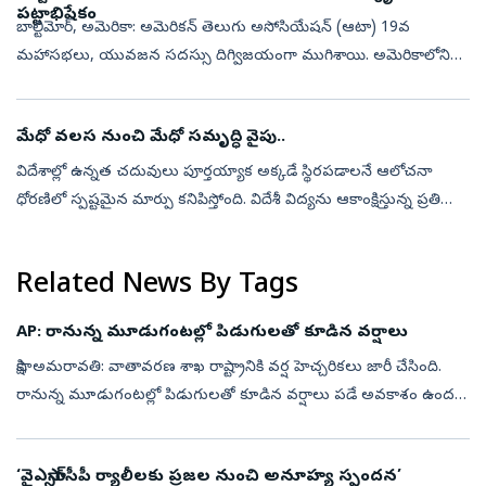
పట్టాభిషేకం
బాల్టిమోర్‌, అమెరికా: అమెరికన్ తెలుగు అసోసియేషన్ (ఆటా) 19వ
మహాసభలు, యువజన సదస్సు దిగ్విజయంగా ముగిశాయి. అమెరికాలోని
మేరీల్యాండ్ రాష్ట్రం, బాల్టిమోర్ కన్వెన్షన్ సెంటర్లో మూడు రోజుల పాటు (జూలై
31 నుండి ఆ...
మేధో వలస నుంచి మేధో సమృద్ధి వైపు..
విదేశాల్లో ఉన్నత చదువులు పూర్తయ్యాక అక్కడే స్థిరపడాలనే ఆలోచనా
ధోరణిలో స్పష్టమైన మార్పు కనిపిస్తోంది. విదేశీ విద్యను ఆకాంక్షిస్తున్న ప్రతి
ఐదుగురు భారతీయ విద్యార్థుల్లో నలుగురు (80 శాతం) చదువు పూర్తి క...
Related News By Tags
AP: రానున్న మూడుగంటల్లో పిడుగులతో కూడిన వర్షాలు
సాక్షి, అమరావతి: వాతావరణ శాఖ రాష్ట్రానికి వర్ష హెచ్చరికలు జారీ చేసింది.
రానున్న మూడుగంటల్లో పిడుగులతో కూడిన వర్షాలు పడే అవకాశం ఉందని
తెలిపింది. ఈ నేపథ్యంలో శ్రీకాకుళం, మన్యం, కాకినాడ, కోనసీమ, తూర్పుగ...
‘వైఎస్సార్‌సీపీ ర్యాలీలకు ప్రజల నుంచి అనూహ్య స్పందన’