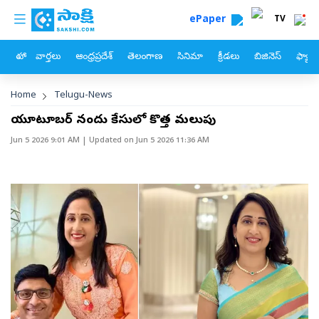
custom menu
Skip to main content
ePaper
TV
హోం
వార్తలు
ఆంధ్రప్రదేశ్
తెలంగాణ
సినిమా
క్రీడలు
బిజినెస్
ఫ్యామ
Breadcrumb
Home
Telugu-News
యూట్యూబర్‌ నందు కేసులో కొత్త మలుపు
Jun 5 2026 9:01 AM
| Updated on
Jun 5 2026 11:36 AM