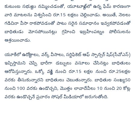
కుటుంబ సభ్యులు నమ్మించడంతో, యూట్యూబ్‌లో ఉన్న ఫేమ్‌ కారణంగా
వారి మాటలను విశ్వసించి రూ.15 లక్షలు చెల్లించాడు. అయితే, నెలలు
గడిచినా వీసా రాకపోవడంతో పాటు సరైన సమాధానం ఇవ్వకపోవడంతో
బాధితుడు మోసపోయినట్లు గ్రహించి ఇబ్రహీంపట్నం పోలీసులను
ఆశ్రయించాడు.
యూకేలో ఉద్యోగాలు, వర్క్‌ వీసాలు, సర్టిఫికెట్‌ ఆఫ్‌ స్పాన్సర్‌ షిప్‌(సీవోఎస్‌)
ఇప్పిస్తామని చెప్పి భారీగా డబ్బులు వసూలు చేసినట్లు బాధితులు
ఆరోపిస్తున్నారు. ఒక్కో వ్యక్తి నుంచి రూ.15 లక్షల నుంచి రూ.25లక్షల
వరకు తీసుకున్నారని బాధితులు చెబుతున్నారు. బాధితుల సంఖ్య 50
నుంచి 100 వరకు ఉండొచ్చని, మొత్తం లావాదేవీలు 10 నుంచి 20 కోట్ల
వరకు ఉండొచ్చనే ప్రచారం సోషల్‌ మీడియాలో జరుగుతోంది.