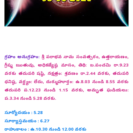
గ్రహం అనుగ్రహం:
శ్రీ పరాభవ నామ సంవత్సరం, ఉత్తరాయణం,
గ్రీష్మ ఋతువు, అధికజ్యేష్ఠ మాసం, తిథి: బ.పంచమి రా.9.23
వరకు తదుపరి షష్ఠి, నక్షత్రం: శ్రవణం రా.2.44 వరకు, తదుపరి
ధనిష్ఠ, వర్జ్యం: లేదు, దుర్ముహూర్తం: ఉ.8.03 నుండి 8.55 వరకు
తదుపరి ప.12.23 నుండి 1.15 వరకు, అమృత ఘడియలు:
ప.3.34 నుండి 5.28 వరకు.
సూర్యోదయం : 5.28
సూర్యాస్తమయం : 6.27
రాహుకాలం : ఉ.10.30 నుండి 12.00 వరకు