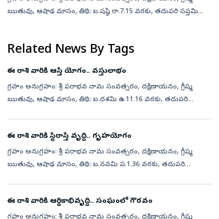
ఋతువు, ఆషాఢ మాసం, తిథి: బ.షష్ఠి రా.7.15 వరకు, తదుపరి సప్తమి
నక్షత్రం: రేవతి రా.8.15 వరకు, తదుపరి అశ్వని వర్జ్యం: ఉ.8.30 నుడి 10.02
వరకు, దు...
Related News By Tags
ఈ రాశి వారికి ఆస్తి యోగం.. వస్తులాభం
గ్రహం అనుగ్రహం: శ్రీ పరాభవ నామ సంవత్సరం, దక్షిణాయనం, గ్రీష్మ
ఋతువు, ఆషాఢ మాసం, తిథి: బ.దశమి ఉ.11.16 వరకు, తదుపరి
ఏకాదశి, నక్షత్రం: రోహిణి ప.3.22 వరకు, తదుపరి మృగశిర, వర్జ్యం: ఉ.7.50
నుండి 9.22 వరకు, ద...
ఈ రాశి వారికి స్థిరాస్తి వృద్ధి.. గృహయోగం
గ్రహం అనుగ్రహం: శ్రీ పరాభవ నామ సంవత్సరం, దక్షిణాయనం, గ్రీష్మ
ఋతువు, ఆషాఢ మాసం, తిథి: బ.నవమి ప.1.36 వరకు, తదుపరి
దశమి,నక్షత్రం: కృత్తిక సా.4.55 వరకు, తదుపరి రోహిణి, వర్జ్యం: లేదు,
దుర్ముహూర్తం: ఉ.8.15 ...
ఈ రాశి వారికి ఆర్థికాభివృద్ధి.. సంఘంలో గౌరవం
గ్రహం అనుగ్రహం: శ్రీ పరాభవ నామ సంవత్సరం, దక్షిణాయనం, గ్రీష్మ