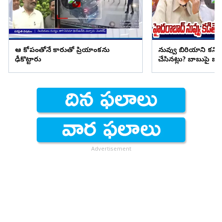
ఆ కోపంతోనే కారుతో ప్రియాంకను
నువ్వు బిరియాని కనిప
ఢీకొట్టారు
చేసినట్లు? బాబుపై బుగ్గన
Advertisement