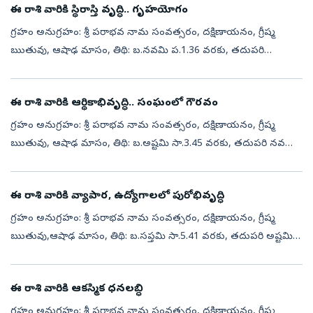
ఈ రాశి వారికి స్థిరాస్తి వృద్ధి.. గృహయోగం
గ్రహం అనుగ్రహం: శ్రీ పరాభవ నామ సంవత్సరం, దక్షిణాయనం, గ్రీష్మ
ఋతువు, ఆషాఢ మాసం, తిథి: బ.నవమి ప.1.36 వరకు, తదుపరి
దశమి,నక్షత్రం: కృత్తిక సా.4.55 వరకు, తదుపరి రోహిణి, వర్జ్యం: లేదు,
దుర్ముహూర్తం: ఉ.8.15 ...
ఈ రాశి వారికి ఆర్థికాభివృద్ధి.. సంఘంలో గౌరవం
గ్రహం అనుగ్రహం: శ్రీ పరాభవ నామ సంవత్సరం, దక్షిణాయనం, గ్రీష్మ
ఋతువు, ఆషాఢ మాసం, తిథి: బ.అష్టమి సా.3.45 వరకు, తదుపరి నవమి,
నక్షత్రం: భరణి సా.6.16 వరకు, తదుపరి కృత్తిక, వర్జ్యం: తె.5.34 నుండి 7.04
వరకు (...
ఈ రాశి వారికి వ్యాపార, ఉద్యోగాలలో పురోభివృద్ధి
గ్రహం అనుగ్రహం: శ్రీ పరాభవ నామ సంవత్సరం, దక్షిణాయనం, గ్రీష్మ
ఋతువు,ఆషాఢ మాసం, తిథి: బ.సప్తమి సా.5.41 వరకు, తదుపరి అష్టమి,
నక్షత్రం: అశ్వని రా.7.25 వరకు, తదుపరి భరణి, వర్జ్యం: ప.3.34 నుండి 5.06
వరకు, ...
ఈ రాశి వారికి ఆకస్మిక ధనలబ్ధి
గ్రహం అనుగ్రహం: శ్రీ పరాభవ నామ సంవత్సరం, దక్షిణాయనం, గ్రీష్మ