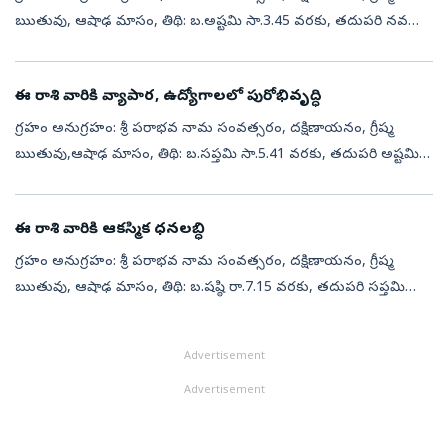
ఋతువు, ఆషాఢ మాసం, తిథి: బ.అష్టమి సా.3.45 వరకు, తదుపరి నవమి,
నక్షత్రం: భరణి సా.6.16 వరకు, తదుపరి కృత్తిక, వర్జ్యం: తె.5.34 నుండి 7.04
వరకు (...
ఈ రాశి వారికి వ్యాపార, ఉద్యోగాలలో పురోభివృద్ధి
గ్రహం అనుగ్రహం: శ్రీ పరాభవ నామ సంవత్సరం, దక్షిణాయనం, గ్రీష్మ
ఋతువు,ఆషాఢ మాసం, తిథి: బ.సప్తమి సా.5.41 వరకు, తదుపరి అష్టమి,
నక్షత్రం: అశ్వని రా.7.25 వరకు, తదుపరి భరణి, వర్జ్యం: ప.3.34 నుండి 5.06
వరకు, ...
ఈ రాశి వారికి ఆకస్మిక ధనలబ్ధి
గ్రహం అనుగ్రహం: శ్రీ పరాభవ నామ సంవత్సరం, దక్షిణాయనం, గ్రీష్మ
ఋతువు, ఆషాఢ మాసం, తిథి: బ.షష్ఠి రా.7.15 వరకు, తదుపరి సప్తమి
నక్షత్రం: రేవతి రా.8.15 వరకు, తదుపరి అశ్వని వర్జ్యం: ఉ.8.30 నుడి 10.02
వరకు, దు...
Advertisement
Advertisement