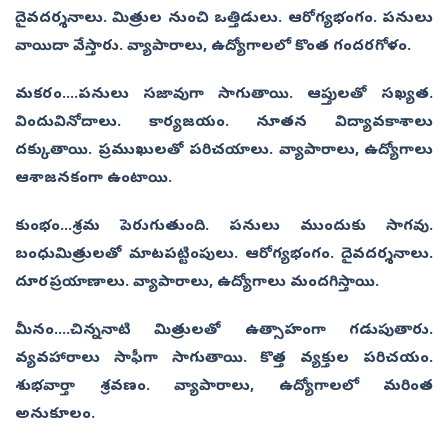
దైవదర్శనాలు. మిత్రుల నుంచి ఒత్తిడులు. ఆరోగ్యభంగం. పనులు
వాయిదా వేస్తారు. వ్యాపారాలు, ఉద్యోగాలలో కొంత గందరగోళం.
మకరం....పనులు సజావుగా సాగుతాయి. ఆప్తులతో సఖ్యత.
విందువినోదాలు. కార్యజయం. నూతన విద్యావకాశాలు
దక్కుతాయి. ప్రముఖులతో పరిచయాలు. వ్యాపారాలు, ఉద్యోగాలు
ఆశాజనకంగా ఉంటాయి.
కుంభం...శ్రమ పెరుగుతుంది. పనులు ముందుకు సాగవు.
బంధుమిత్రులతో మాటపట్టింపులు. ఆరోగ్యభంగం. దైవదర్శనాలు.
దూరప్రయాణాలు. వ్యాపారాలు, ఉద్యోగాలు మందగిస్తాయి.
మీనం....చిన్ననాటి మిత్రులతో ఉత్సాహంగా గడుపుతారు.
వ్యవహారాలు సాఫీగా సాగుతాయి. కొత్త వ్యక్తుల పరిచయం.
శుభవార్తా శ్రవణం. వ్యాపారాలు, ఉద్యోగాలలో మరింత
అనుకూలం.