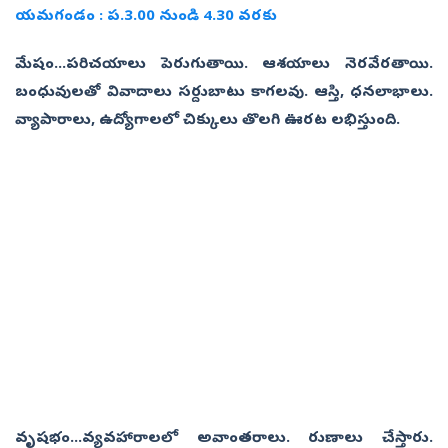
యమగండం : ప.3.00 నుండి 4.30 వరకు
మేషం...పరిచయాలు పెరుగుతాయి. ఆశయాలు నెరవేరతాయి.
బంధువులతో వివాదాలు సర్దుబాటు కాగలవు. ఆస్తి, ధనలాభాలు.
వ్యాపారాలు, ఉద్యోగాలలో చిక్కులు తొలగి ఊరట లభిస్తుంది.
వృషభం...వ్యవహారాలలో అవాంతరాలు. రుణాలు చేస్తారు.