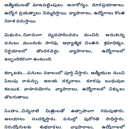
ఆత్మీయులతో మాటపట్టింపులు. అనారోగ్యం. దూరప్రయాణాలు.
ఉద్యోగ ప్రయత్నాలు నెమ్మదిస్తాయి. వ్యాపారాలు, ఉద్యోగాలు కొంత
నిరాశ పరుస్తాయి.
మిథునం..నిదానంగా వ్యవహరించడం మంచిది. అనుకున్న
పనులు ముందుకు సాగవు. ఆధ్యాత్మిక చింతన. శ్రమాధిక్యం.
నిర్ణయాలలో తొందరవద్దు. వ్యాపారాలు, ఉద్యోగాలలో
ఇబ్బందికరంగా ఉంటుంది.
కర్కాటకం....పనులు సకాలంలో పూర్తి చేస్తారు. ఆత్మీయుల నుంచి
పిలుపు రావచ్చు. ఆలయ దర్శనాలు. దూరపు బంధువుల
కలయిక. వాహనయోగం. వ్యాపారాలు, ఉద్యోగాలలో చిక్కులు
తొలగుతాయి.
సింహం...చిన్ననాటి మిత్రులతో ఉత్సాహంగా గడుపుతారు.
ఆలయాలు సందర్శిస్తారు. పనుల్లో పురోగతి సాధిస్తారు.
నిరుద్యోగులకు శుభవార్తలు. వ్యాపారాలు, ఉద్యోగాలలో