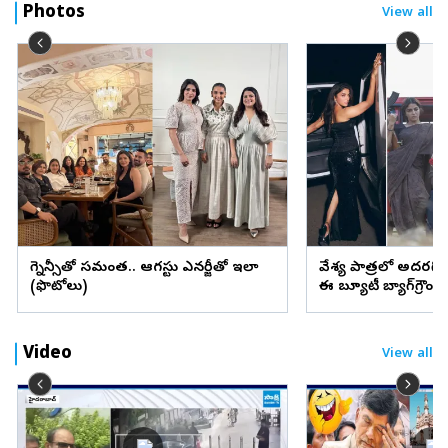
Photos
View all
ప్రెగ్నెన్సీతో సమంత.. ఆగస్టు ఎనర్జీతో ఇలా
వేశ్య పాత్రలో అదరగొట్
(ఫొటోలు)
ఈ బ్యూటీ బ్యాగ్‌గ్రౌం
Video
View all