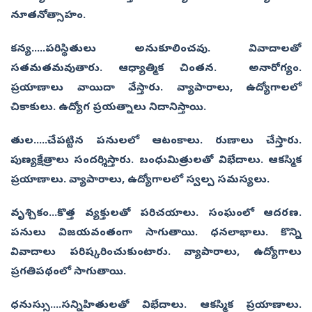
నూతనోత్సాహం.
కన్య.....పరిస్థితులు అనుకూలించవు. వివాదాలతో
సతమతమవుతారు. ఆధ్యాత్మిక చింతన. అనారోగ్యం.
ప్రయాణాలు వాయిదా వేస్తారు. వ్యాపారాలు, ఉద్యోగాలలో
చికాకులు. ఉద్యోగ ప్రయత్నాలు నిదానిస్తాయి.
తుల.....చేపట్టిన పనులలో ఆటంకాలు. రుణాలు చేస్తారు.
పుణ్యక్షేత్రాలు సందర్శిస్తారు. బంధుమిత్రులతో విభేదాలు. ఆకస్మిక
ప్రయాణాలు. వ్యాపారాలు, ఉద్యోగాలలో స్వల్ప సమస్యలు.
వృశ్చికం...కొత్త వ్యక్తులతో పరిచయాలు. సంఘంలో ఆదరణ.
పనులు విజయవంతంగా సాగుతాయి. ధనలాభాలు. కొన్ని
వివాదాలు పరిష్కరించుకుంటారు. వ్యాపారాలు, ఉద్యోగాలు
ప్రగతిపథంలో సాగుతాయి.
ధనుస్సు....సన్నిహితులతో విభేదాలు. ఆకస్మిక ప్రయాణాలు.