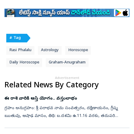
# Tag
Rasi Phalalu
Astrology
Horoscope
Daily Horoscope
Graham-Anugraham
Advertisement
Related News By Category
ఈ రాశి వారికి ఆస్తి యోగం.. వస్తులాభం
గ్రహం అనుగ్రహం: శ్రీ పరాభవ నామ సంవత్సరం, దక్షిణాయనం, గ్రీష్మ
ఋతువు, ఆషాఢ మాసం, తిథి: బ.దశమి ఉ.11.16 వరకు, తదుపరి
ఏకాదశి, నక్షత్రం: రోహిణి ప.3.22 వరకు, తదుపరి మృగశిర, వర్జ్యం: ఉ.7.50
నుండి 9.22 వరకు, ద...