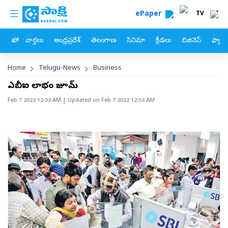
custom menu
Skip to main content
ePaper
TV
హోం
వార్తలు
ఆంధ్రప్రదేశ్
తెలంగాణ
సినిమా
క్రీడలు
బిజినెస్
ఫ్యామ
Breadcrumb
Home
Telugu-News
Business
ఎస్‌బీఐ లాభం జూమ్‌
Feb 7 2022 12:53 AM
| Updated on
Feb 7 2022 12:53 AM