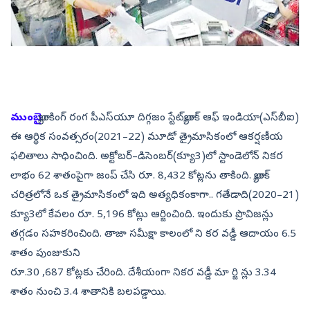
ముంబై:
బ్యాంకింగ్‌ రంగ పీఎస్‌యూ దిగ్గజం స్టేట్‌బ్యాంక్‌ ఆఫ్‌ ఇండియా(ఎస్‌బీఐ)
ఈ ఆర్థిక సంవత్సరం(2021–22) మూడో త్రైమాసికంలో ఆకర్షణీయ
ఫలితాలు సాధించింది. అక్టోబర్‌–డిసెంబర్‌(క్యూ3)లో స్టాండెలోన్‌ నికర
లాభం 62 శాతంపైగా జంప్‌ చేసి రూ. 8,432 కోట్లను తాకింది. బ్యాంక్‌
చరిత్రలోనే ఒక త్రైమాసికంలో ఇది అత్యధికంకాగా.. గతేడాది(2020–21)
క్యూ3లో కేవలం రూ. 5,196 కోట్లు ఆర్జించింది. ఇందుకు ప్రొవిజన్లు
తగ్గడం సహకరించింది. తాజా సమీక్షా కాలంలో ని కర వడ్డీ ఆదాయం 6.5
శాతం పుంజుకుని
రూ.30 ,687 కోట్లకు చేరింది. దేశీయంగా నికర వడ్డీ మా ర్జి న్లు 3.34
శాతం నుంచి 3.4 శాతానికి బలపడ్డాయి.