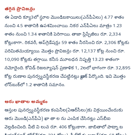
తగ్గిన ప్రొవిజన్లు
ఈ ఏడాది క్యూ3లో స్థూల మొండిబకాయిలు(ఎన్‌పీఏలు) 4.77 శాతం
నుంచి 4.5 శాతానికి ఉపశమించాయి. నికర ఎన్‌పీఏలు మాత్రం 1.23
శాతం నుంచి 1.34 శాతానికి పెరిగాయి. తాజా స్లిప్పేజీలు రూ. 2,334
కోట్లుకాగా.. రికవరీ, అప్‌గ్రెడేషన్లు 59 శాతం నీరసించి రూ. 2,306 కోట్లకు
పరిమితమయ్యాయి. మొత్తం ప్రొవిజన్లు రూ. 12,137 కోట్ల నుంచి రూ.
10,090 కోట్లకు తగ్గాయి. కనీస మూలధన నిష్పత్తి 13.23 శాతంగా
నమోదైంది. కోవిడ్‌ రిజల్యూషన్‌ ప్రణాళిక 1, 2లలో భాగంగా రూ. 32,895
కోట్ల రుణాల పునర్వ్యవస్థీకరణ చేపట్టినట్లు బ్యాంక్‌ పేర్కొంది. ఇవి మొత్తం
లోన్‌బుక్‌లో 1.2 శాతానికి సమానం.
ఆరు ఖాతాల అమ్మకం
ఆస్తుల పునర్వ్యవస్థీకరణ కంపెనీల(ఏఆర్‌సీలు)కు విక్రయించేందుకు
ఆరు మొండి(ఎన్‌పీఏ) ఖా తా ల ను ఎంపిక చేసినట్లు ఎస్‌బీఐ
వెల్లడించింది. వీటి వి లువ రూ. 406 కోట్లుకాగా.. జాబితాలో పాట్నా బ