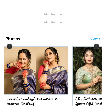
ప్రకటించింది. అక్టోబర్‌–డిసెంబర్‌(క్యూ3)లో కన్సాలిడేటెడ్‌ నికర లాభం 55
శాత...
Advertisement
Advertisement
Photos
View all
బ్లూ శారీలో టాలీవుడ్ నటి అనసూయ
గ్రీన్ డ్రెస్‌లో మెరిసిపో
అందాలు (ఫొటోలు)
ప్రియాంక జైన్ (ఫొటోల