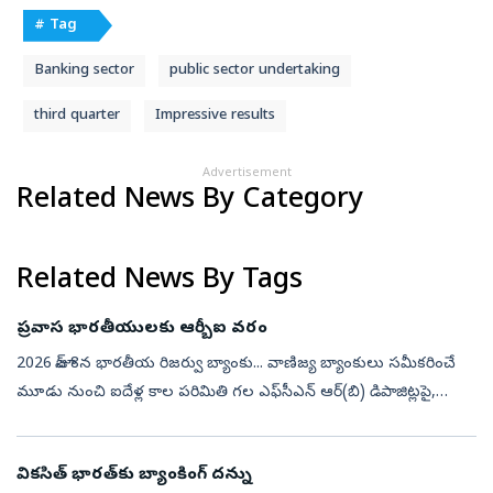
# Tag
Banking sector
public sector undertaking
third quarter
Impressive results
Advertisement
Related News By Category
Related News By Tags
ప్రవాస భారతీయులకు ఆర్బీఐ వరం
2026 జూన్‌ 8న భారతీయ రిజర్వు బ్యాంకు... వాణిజ్య బ్యాంకులు సమీకరించే
మూడు నుంచి ఐదేళ్ల కాల పరిమితి గల ఎఫ్‌సీఎన్‌ ఆర్‌(బి) డిపాజిట్లపై,
ప్రత్యేక డాలర్‌–రూపాయి స్వాప్‌ సదుపాయాన్ని ప్రకటించింది. 2026 సెప...
వికసిత్‌ భారత్‌కు బ్యాంకింగ్‌ దన్ను