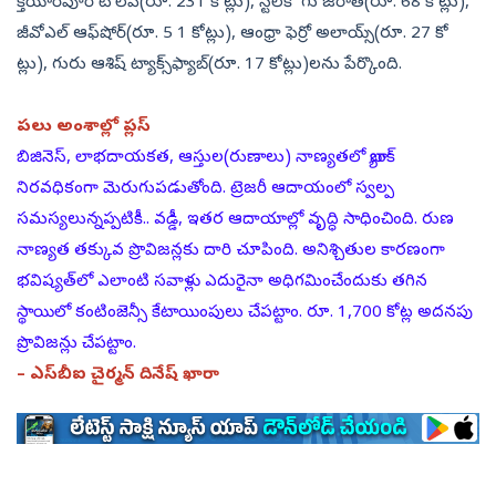
క్తియార్‌పూర్‌ టోల్‌వే(రూ. 231 కోట్లు), స్టీల్‌కో గు జరాత్‌(రూ. 68 కోట్లు),
జీవోఎల్‌ ఆఫ్‌షోర్‌(రూ. 5 1 కోట్లు), ఆంధ్రా ఫెర్రో అలాయ్స్‌(రూ. 27 కో
ట్లు), గురు ఆశిష్‌ ట్యాక్స్‌ఫ్యాబ్‌(రూ. 17 కోట్లు)లను పేర్కొంది.
పలు అంశాల్లో ప్లస్‌
బిజినెస్, లాభదాయకత, ఆస్తుల(రుణాలు) నాణ్యతలో బ్యాంక్‌
నిరవధికంగా మెరుగుపడుతోంది. ట్రెజరీ ఆదాయంలో స్వల్ప
సమస్యలున్నప్పటికీ.. వడ్డీ, ఇతర ఆదాయాల్లో వృద్ధి సాధించింది. రుణ
నాణ్యత తక్కువ ప్రొవిజన్లకు దారి చూపింది. అనిశ్చితుల కారణంగా
భవిష్యత్‌లో ఎలాంటి సవాళ్లు ఎదురైనా అధిగమించేందుకు తగిన
స్థాయిలో కంటింజెన్సీ కేటాయింపులు చేపట్టాం. రూ. 1,700 కోట్ల అదనపు
ప్రొవిజన్లు చేపట్టాం.
– ఎస్‌బీఐ చైర్మన్‌ దినేష్‌ ఖారా