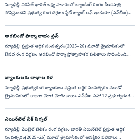
న్యూఢిల్లీ: వికసిత్‌ భారత్‌ లక్ష్య సాకారంలో బ్యాంకింగ్‌ రంగం కీలకపాత్ర
పోషిస్తుందని ప్రభుత్వ రంగ దిగ్గజం స్టేట్‌ బ్యాంక్‌ ఆఫ్‌ ఇండియా (ఎస్‌బీఐ)
చైర్మన్‌ సీఎస్‌ శెట్టి తెలిపారు. మూలధన సమీకరణ, పారిశ్రామ...
అరబిందో ఫార్మా లాభం ప్లస్‌
న్యూఢిల్లీ: ప్రస్తుత ఆర్థిక సంవత్సరం(2025–26) మూడో త్రైమాసికంలో
ఔషధ రంగ దిగ్గజం అరబిందో ఫార్మా ప్రోత్సాహకర ఫలితాలు సాధించింది.
అక్టోబర్‌–డిసెంబర్‌(క్యూ3)లో కన్సాలిడేటెడ్‌ నికర లాభం 8 శాతం ఎగసి రూ.
910...
బ్యాంకులకు లాభాల కళ
న్యూఢిల్లీ: ప్రభుత్వరంగ బ్యాంకులు ప్రస్తుత ఆర్థిక సంవత్సరం మూడో
త్రైమాసికంలో లాభాల మోత మోగించాయి. ఎస్‌బీఐ సహా 12 ప్రభుత్వరంగ
బ్యాంకులు ఉమ్మడిగా రూ.52,603 కోట్ల నికర లాభాన్ని నమోదు చేశాయి.
అంతక్రితం ఏడ...
ఎయిర్‌టెల్‌ వీక్‌ సిగ్నల్‌
న్యూఢిల్లీ: మొబైల్‌ టెలికం రంగ దిగ్గజం భారతీ ఎయిర్‌టెల్‌ ప్రస్తుత ఆర్థిక
సంవత్సరం(2025–26) మూడో త్రైమాసికంలో ఆసక్తికర ఫలితాలు