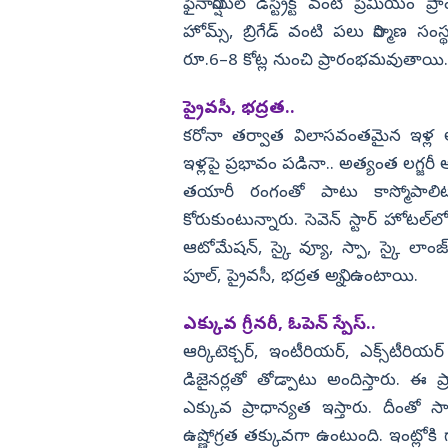
ఫైనాన్షియల్‌ డిస్ట్రిక్ట్‌ వంటి ప్రీమియం
హోమ్స్, బ్రిగేడ్‌ వంటి పలు నిర్మాణ సంస్థ
రూ.6–8 కోట్ల నుంచి ప్రారంభమవుతాయి.
ప్రైవసీ, భద్రత..
కరోనా తర్వాత విలాసవంతమైన ఇళ్ల అ
ఇళ్లపై ప్రభావం పడినా.. అత్యంత లగ్జరీ
తయారీ రంగంతో పాటు కాస్మోపాలిటన్
కోరుకుంటున్నారు. సెవెన్‌ స్టార్‌ హోటల్‌
ఆటోమేషన్, స్కై వ్యూ, స్పా, స్కై లాంజ్, మి
పూల్, ప్రైవసీ, భద్రత అన్ని ఉంటాయి.
ఎక్కువ గ్రీనరీ, ఓపెన్‌ స్పేస్‌..
ఆర్కిటెక్చర్, ఇంటీరియర్, ఎక్స్‌టీర
డిజైనర్లతో తోడ్పాటు అందిస్తారు. ఈ ప్రాజ
ఎక్కువ ప్రాధాన్యత ఇస్తారు. దీంతో సా
ఉష్ణోగ్రత తక్కువగా ఉంటుంది. ఇంట్లోకి 