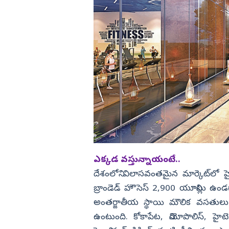
ఎక్కడ వస్తున్నాయంటే..
దేశంలోని విలాసవంతమైన మార్కెట్‌ల
బ్రాండెడ్‌ హౌసెస్‌ 2,900 యూనిట్లు ఉండ
అంతర్జాతీయ స్థాయి మౌలిక వసతులు ఉన్
ఉంటుంది. కోకాపేట, నియోపొలిస్, హైటె