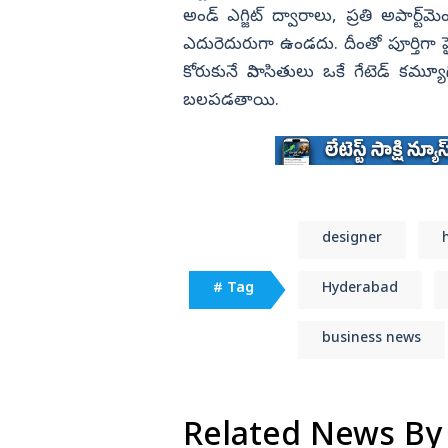
అండ్‌ ఎగ్జిట్‌ ద్వారాలు, ప్రతి అపార్ట్‌మె
ఎదురెదురుగా ఉండదు. దీంతో పూర్తిగా 
కోరుకునే నివాసితులు ఒకే గేటెడ్‌ క
బలపడతాయి.
designer
# Tag
Hyderabad
business news
Related News By