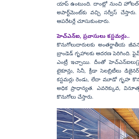
యాప్‌ ఉంటుంది. దాంట్లో నుంచి హోటల్‌లోన
అపార్ట్‌మెంట్‌కు వచ్చి సర్వీస్‌ చేస్త
ఆపరేటర్లే చూసుకుంటారు.
హెచ్‌ఎన్‌ఐ, ప్రవాసులు కస్టమర్లు..
కొనుగోలుదారులకు అంతర్జాతీయ జీవనశ
బ్రాండెడ్‌ గృహాలకు ఆదరణ పెరిగింది. ఫైవ్, స
ఎంట్రీ ఇచ్చాయి. దీంతో హెచ్‌ఎన్‌ఐలు(హై 
టైకూన్లు, సినీ, క్రీడా సెలబ్రిటీలు డిజైనర్
కస్టమర్లు రెండు, లేదా మూడో గృహ కొన
అధిక ప్రాధాన్యత. ఎవరెక్కువ, విన
కొనుగోలు చేస్తారు.