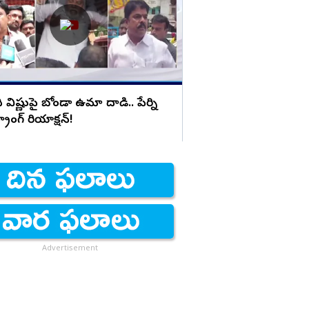
ి విష్ణుపై బోండా ఉమా దాడి.. పేర్ని
ట్రాంగ్ రియాక్షన్!
Advertisement