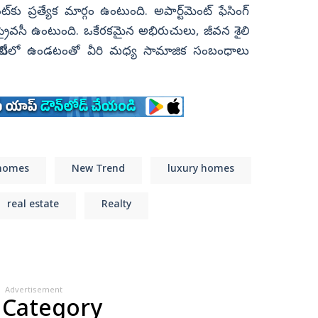
ంట్‌కు ప్రత్యేక మార్గం ఉంటుంది. అపార్ట్‌మెంట్‌ ఫేసింగ్‌
ప్రైవసీ ఉంటుంది. ఒకేరకమైన అభిరుచులు, జీవన శైలి
మ్యూనిటీలో ఉండటంతో వీరి మధ్య సామాజిక సంబంధాలు
homes
New Trend
luxury homes
real estate
Realty
Advertisement
 Category