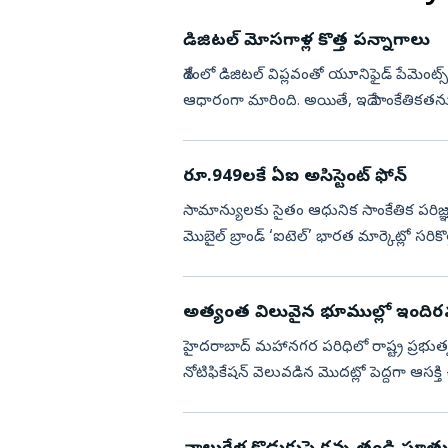
డిజిటల్ మోసగాళ్ల కొత్త పన్నాగాలు
దేశంలో డిజిటల్ విప్లవంతో యూనిఫైడ్ పేమెంట్
ఆధారంగా మారింది. అయితే, ఇదే సాంకేతికతను
నేరాలకు తెరలేపుతున్...
రూ.949లకే ఏఐ అసిస్టెంట్‌ ఫోన్‌
సామాన్యులకు సైతం ఆధునిక సాంకేతిక పరిజ్ఞా
మొబైల్ బ్రాండ్ ‘ఐటెల్’ భారత మార్కెట్లో సరికొ
రూ.949 ధరకే ల...
అత్యంత విలువైన భూముల్లో ఇందిరమ్మ
హైదరాబాద్‌ మహానగర పరిధిలో రాష్ట్ర ప్రభుత్వం నిర్మిస్తున్న ఇందిరమ్మ ఇళ్లకు డిమాండ్‌ భారీగా పెరుగుతోంది.
నోటిఫికేషన్‌ వెలువడిన మొదట్లో పెద్దగా ఆసక్