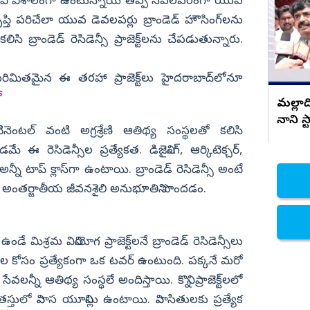
సినిమా చూసి మాట్లాడండి అంటూ
తున్నారు. ఇవి విశాలంగా ఉంటున్నాయే తప్ప సేవలపరంగా యువ
డిజైనర్స్ ఫైర్
ృప్తి పరిచేలా యువ డెవలపర్లు బ్రాండెడ్‌ హౌసింగ్‌లను
నిజామాబాద్
ో కలిసి బ్రాండెడ్‌ రెసిడెన్సీ ప్రాజెక్ట్‌లను చేపడుతున్నారు.
్యం
కామారెడ్డి
ి
రంగారెడ్డి
పరిమితమైన ఈ తరహా ప్రాజెక్ట్‌లు హైదరాబాద్‌లోనూ
వికారాబాద్
ో
మల్లాద
వరంగల్
నాని స్
ెంటల్‌ వంటి అగ్రశ్రేణి ఆతిథ్య సంస్థలతో కలిసి
హన్మకొండ
మే ఈ రెసిడెన్సీల ప్రత్యేకత. డిజైనింగ్, ఆర్కిటెక్చర్,
జనగాం
న్నీ టాప్‌ క్లాస్‌గా ఉంటాయి. బ్రాండెడ్‌ రెసిడెన్సీ అంటే
జయశంకర్
ు.. అంతర్జాతీయ జీవనశైలి అనుభూతిని పొందడం.
మహబూబాబాద్
ములుగు
ఉండే మిశ్రమ వినియోగ ప్రాజెక్ట్‌లనే బ్రాండెడ్‌ రెసిడెన్సీలు
ాల కోసం ప్రత్యేకంగా ఒక టవర్‌ ఉంటుంది. పక్కనే మరో
న్నీ ఆతిథ్య సంస్థలే అందిస్తాయి. కొన్ని ప్రాజెక్ట్‌లలో
తులో నివాస యూనిట్లు ఉంటాయి. నివాసితులకు ప్రత్యేక