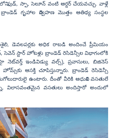
ి ఫుడ్, స్పా, సెలూన్‌ వంటి ఆర్డర్‌ చేయవచ్చు. వాళ్లే
ారు. బ్రాండెడ్‌ గృహాల నిర్వహణ మొత్తం ఆతిథ్య సంస్థల
ైలి, డెవలపర్లకు అధిక రాబడి అందించే ప్రీమియం
ెవెన్‌ స్టార్‌ హోటళ్లు బ్రాండెడ్‌ రెసిడెన్సీల విభాగంలోకి
నెట్‌వర్త్‌ ఇండివిడ్యు వల్స్‌), ప్రవాసులు, బిజినెస్‌
‌ హోమ్స్‌కు ఆసక్తి చూపిస్తున్నారు. బ్రాండెడ్‌ రెసిడెన్సీ
ుగోలుదారులై ఉంటారు. దీంతో వీరికి ఆధునిక వసతులే
ూత్న, విలాసవంతమైన వసతులు అందిస్తారో అందులో