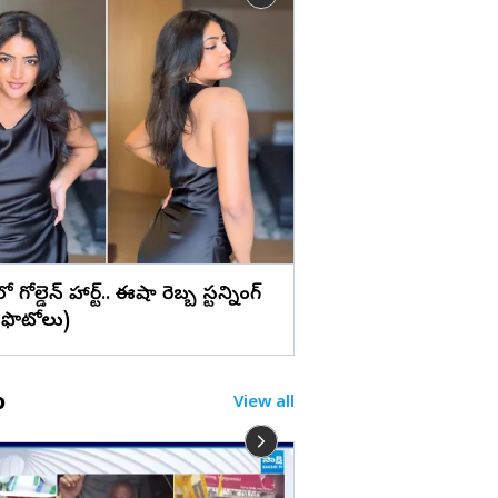
లు
వైట్ డ్రెస్‌లో ప్రగ్యా జైస్వ
మ్యాజిక్... (ఫొటోలు)
రెస్‌లో గోల్డెన్ హార్ట్.. ఈషా రెబ్బ స్టన్నింగ్
!(ఫొటోలు)
o
View all
బాబు కేబినెట్ లో చిలిపి మ