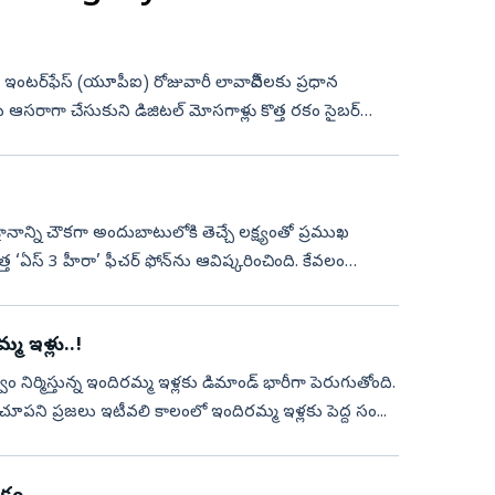
స్ ఇంటర్‌ఫేస్ (యూపీఐ) రోజువారీ లావాదేవీలకు ప్రధాన
 ఆసరాగా చేసుకుని డిజిటల్ మోసగాళ్లు కొత్త రకం సైబర్
నాన్ని చౌకగా అందుబాటులోకి తెచ్చే లక్ష్యంతో ప్రముఖ
త్త ‘ఏస్ 3 హీరా’ ఫీచర్ ఫోన్‌ను ఆవిష్కరించింది. కేవలం
 ఇళ్లు..!
తి చూపని ప్రజలు ఇటీవలి కాలంలో ఇందిరమ్మ ఇళ్లకు పెద్ద సం...