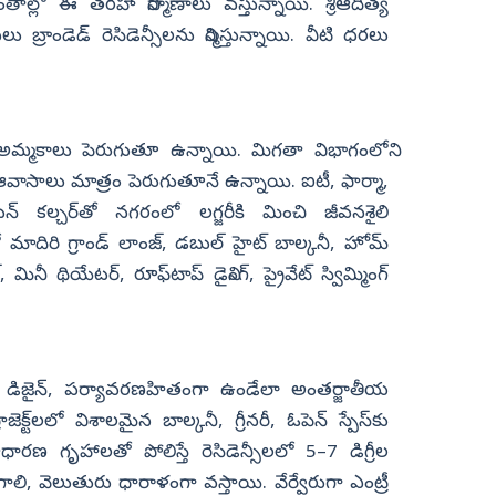
 ప్రాంతాల్లో ఈ తరహా నిర్మాణాలు వస్తున్నాయి. శ్రీఆదిత్య
లు బ్రాండెడ్‌ రెసిడెన్సీలను నిర్మిస్తున్నాయి. వీటి ధరలు
మ్మకాలు పెరుగుతూ ఉన్నాయి. మిగతా విభాగంలోని
 ఆవాసాలు మాత్రం పెరుగుతూనే ఉన్నాయి. ఐటీ, ఫార్మా,
‌ కల్చర్‌తో నగరంలో లగ్జరీకి మించి జీవనశైలి
లో మాదిరి గ్రాండ్‌ లాంజ్, డబుల్‌ హైట్‌ బాల్కనీ, హోమ్‌
నీ థియేటర్, రూఫ్‌టాప్‌ డైనింగ్, ప్రైవేట్‌ స్విమ్మింగ్‌
ియర్‌ డిజైన్, పర్యావరణహితంగా ఉండేలా అంతర్జాతీయ
ెక్ట్‌లలో విశాలమైన బాల్కనీ, గ్రీనరీ, ఓపెన్‌ స్పేస్‌కు
ధారణ గృహాలతో పోలిస్తే రెసిడెన్సీలలో 5–7 డిగ్రీల
గాలి, వెలుతురు ధారాళంగా వస్తాయి. వేర్వేరుగా ఎంట్రీ