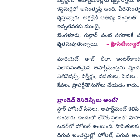
శిబిరాలకు బోండా ఉమా.. కోడిగుడ్లు,
విస్తీర్ణంలో అపార్ట్‌మెంట్లను నిర్మిస్
టమాటాలతో దాడి!
కస్టమర్లలో అసంతృప్తి ఉంది. వీరిని సంత
విజయనగరం
నిర్మిస్తున్నారు. అగ్రశ్రేణి ఆతిథ్య సంస్థలత
పార్వతీపురం మన
ఇప్పటివరకు ముంబై,
పశ్చిమ గోదావర
బెంగళూరు, గుర్గావ్‌ వంటి నగరాలకే 
ఏలూరు
నిర్మితమవుతున్నాయి.
– సాక్షి, సిటీబ్యూర
వైఎస్సార్
మారియట్, తాజ్, లీలా, ఇంటర్‌కాంటిన
అన్నమయ్య
విలాసవంతమైన అపార్ట్‌మెంట్లను నిర్మించడ
ఎలివేషన్స్, విస్తీర్ణం, వసతులు, సేవలు.. అ
కేవలం ప్రాపర్టీని కొనుగోలు చేయడం కాద
బ్రాండెడ్‌ రెసిడెన్సీలు అంటే?
స్టార్‌ హోటల్‌ సేవలు, అపార్ట్‌మెంట్‌ కలిపి 
అంటారు. ఇందులో లేఔట్‌ స్థలంలో నివాస
టవర్‌లో హోటల్‌ ఉంటుంది. నివాసితులకు సేవల
దిగువ అంతస్తుల్లో హోటల్, ఎగువ అంతస్