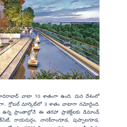
ో హైదరాబాద్‌ వాటా 10 శాతంగా ఉంది. మన దేశంలో
గా.. గ్లోబల్‌ మార్కెట్‌లో 3 శాతం వాటాగా నమోదైంది.
న ప్రాంతాల్లోనే ఈ తరహా ప్రాజెక్ట్‌లకు డిమాండ్‌
క్‌సిటీ, రాయదుర్గం, నానక్‌రాంగూడ, పుప్పాలగూడ,