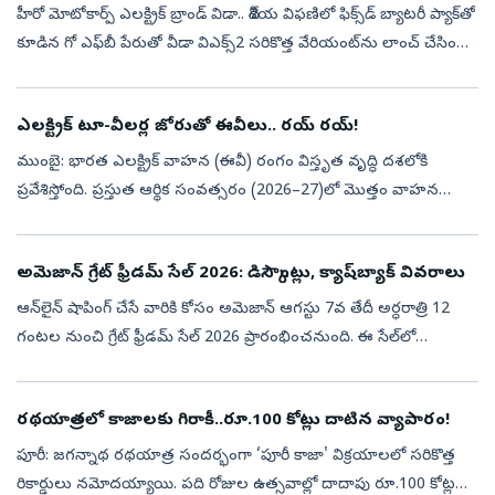
హీరో మోటోకార్ప్ ఎలక్ట్రిక్ బ్రాండ్ విడా.. దేశీయ విఫణిలో ఫిక్స్‌డ్ బ్యాటరీ ప్యాక్‌తో
కూడిన గో ఎఫ్‌బీ పేరుతో వీడా విఎక్స్2 సరికొత్త వేరియంట్‌ను లాంచ్ చేసింది.
ఈ కొత్త వేరియంట్ ధర రూ.1.13 లక్షలు (ఎక్స్ ష...
ఎలక్ట్రిక్‌ టూ-వీలర్ల జోరుతో ఈవీలు.. రయ్‌ రయ్‌!
ముంబై: భారత ఎలక్ట్రిక్‌ వాహన (ఈవీ) రంగం విస్తృత వృద్ధి దశలోకి
ప్రవేశిస్తోంది. ప్రస్తుత ఆర్థిక సంవత్సరం (2026–27)లో మొత్తం వాహన
విక్రయాల్లో ఈవీల వాటా (పెనెట్రేషన్‌) 10 నుంచి 12 శాతానికి పెరగొచ్చని రేటి...
అమెజాన్ గ్రేట్ ఫ్రీడమ్ సేల్ 2026: డిస్కౌంట్లు, క్యాష్‌బ్యాక్ వివరాలు
ఆన్‌లైన్ షాపింగ్ చేసే వారికి కోసం అమెజాన్ ఆగస్టు 7వ తేదీ అర్ధరాత్రి 12
గంటల నుంచి గ్రేట్ ఫ్రీడమ్ సేల్ 2026 ప్రారంభించనుంది. ఈ సేల్‌లో
స్మార్ట్‌ఫోన్లు, ఎలక్ట్రానిక్స్, ఫ్యాషన్, బ్యూటీ ఉత్పత్తులు, హోమ్ ...
రథయాత్రలో కాజాలకు గిరాకీ..రూ.100 కోట్లు దాటిన వ్యాపారం!
పూరీ: జగన్నాథ రథయాత్ర సందర్భంగా ‘పూరీ కాజా' విక్రయాలలో సరికొత్త
రికార్డులు నమోదయ్యాయి. పది రోజుల ఉత్సవాల్లో దాదాపు రూ.100 కోట్ల