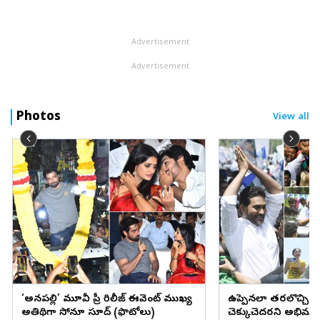
విలువైన కాజా అమ్ముడైనట్లు వర్తకులు చెబుతున్నారు. భక్తుల రద్దీ
విపరీతంగా...
Advertisement
Advertisement
Photos
View all
‘అనకాపల్లి’ మూవీ ప్రీ రిలీజ్ ఈవెంట్ ముఖ్య
ఉప్పెనలా తరలొచ్చిన 
అతిథిగా సోనూ సూద్ (ఫొటోలు)
చెక్కుచెదరని అభిమా