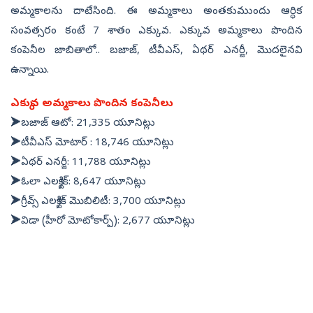
అమ్మకాలను దాటేసింది. ఈ అమ్మకాలు అంతకుముందు ఆర్ధిక
సంవత్సరం కంటే 7 శాతం ఎక్కువ. ఎక్కువ అమ్మకాలు పొందిన
కంపెనీల జాబితాలో.. బజాజ్, టీవీఎస్, ఏథర్ ఎనర్జీ, మొదలైనవి
ఉన్నాయి.
ఎక్కువ అమ్మకాలు పొందిన కంపెనీలు
➤బజాజ్ ఆటో: 21,335 యూనిట్లు
➤టీవీఎస్ మోటార్ : 18,746 యూనిట్లు
➤ఏథర్ ఎనర్జీ: 11,788 యూనిట్లు
➤ఓలా ఎలక్ట్రిక్: 8,647 యూనిట్లు
➤గ్రీవ్స్ ఎలక్ట్రిక్ మొబిలిటీ: 3,700 యూనిట్లు
➤విడా (హీరో మోటోకార్ప్): 2,677 యూనిట్లు