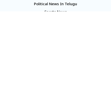
Political News In Telugu
Sports News
TS Politics News
Telangana News
Telugu Movie Reviews
Company
About Us
Contact Us
Media Kit
Terms And Conditions