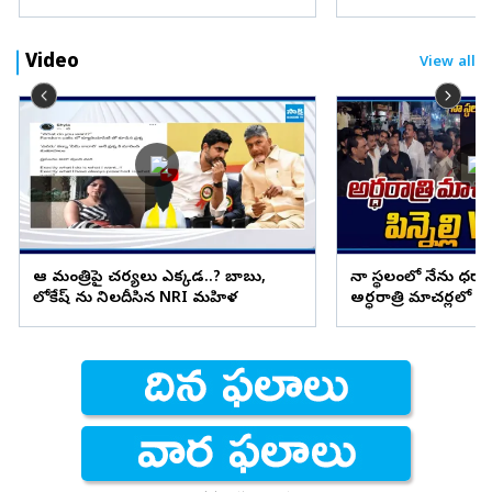
Video
View all
ఆ మంత్రిపై చర్యలు ఎక్కడ..? బాబు,
నా స్థలంలో నేను ధర్నా చ
లోకేష్ ను నిలదీసిన NRI మహిళ
అర్ధరాత్రి మాచర్లలో ఉద్రి
పోలీస్