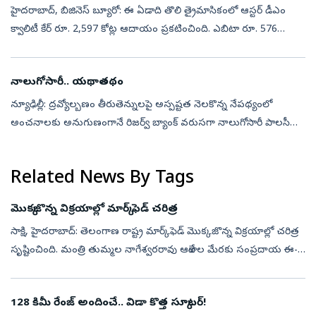
హైదరాబాద్, బిజినెస్‌ బ్యూరో: ఈ ఏడాది తొలి త్రైమాసికంలో ఆస్టర్‌ డీఎం
క్వాలిటీ కేర్‌ రూ. 2,597 కోట్ల ఆదాయం ప్రకటించింది. ఎబిటా రూ. 576
కోట్లుగా నమోదైంది. ఆస్టర్‌ డీఎం హెల్త్‌కేర్, క్వాలిటీ కేర్‌ ఇండియా ...
నాలుగోసారీ.. యథాతథం
న్యూఢిల్లీ: ద్రవ్యోల్బణం తీరుతెన్నులపై అస్పష్టత నెలకొన్న నేపథ్యంలో
అంచనాలకు అనుగుణంగానే రిజర్వ్‌ బ్యాంక్‌ వరుసగా నాలుగోసారీ పాలసీ
రేట్లను యథాతథంగా కొనసాగించింది. కీలకమైన రెపో రేటును 5.5 శాతంగానే
ఉంచాల...
Related News By Tags
మెుక్కజొన్న విక్రయాల్లో మార్క్‌ ఫెడ్‌ చరిత్ర
సాక్షి, హైదరాబాద్‌: తెలంగాణ రాష్ట్ర మార్క్‌ఫెడ్ మొక్కజొన్న విక్రయాల్లో చరిత్ర
సృష్టించింది. మంత్రి తుమ్మల నాగేశ్వరరావు ఆదేశాల మేరకు సంప్రదాయ ఈ-
టెండర్ విధానాన్ని విరమించి పారదర్శకమైన ఈ-వేలం (E-Auction...
128 కిమీ రేంజ్ అందించే.. విడా కొత్త స్కూటర్!