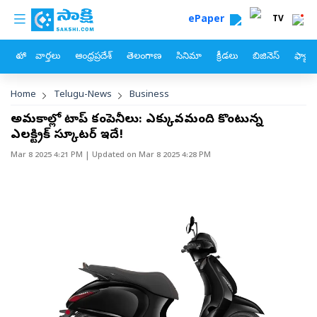
custom menu
Skip to main content
ePaper
TV
హోం
వార్తలు
ఆంధ్రప్రదేశ్
తెలంగాణ
సినిమా
క్రీడలు
బిజినెస్
ఫ్యామ
Breadcrumb
Home
Telugu-News
Business
అమ్మకాల్లో టాప్ కంపెనీలు: ఎక్కువమంది కొంటున్న
ఎలక్ట్రిక్ స్కూటర్ ఇదే!
Mar 8 2025 4:21 PM
| Updated on
Mar 8 2025 4:28 PM