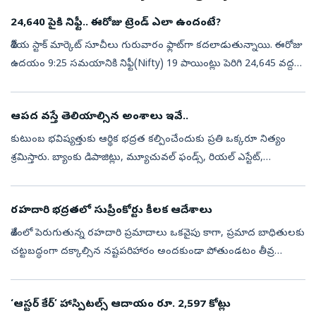
24,640 పైకి నిఫ్టీ.. ఈరోజు ట్రెండ్ ఎలా ఉందంటే?
దేశీయ స్టాక్‌ మార్కెట్‌ సూచీలు గురువారం ఫ్లాట్‌గా కదలాడుతున్నాయి. ఈరోజు
ఉదయం 9:25 సమయానికి నిఫ్టీ(Nifty) 19 పాయింట్లు పెరిగి 24,645 వద్దకు
చేరింది. సెన్సెక్స్‌(Sensex) 195 పాయింట్లు పుంజుకొని 78,774 వ...
ఆపద వస్తే తెలియాల్సిన అంశాలు ఇవే..
కుటుంబ భవిష్యత్తుకు ఆర్థిక భద్రత కల్పించేందుకు ప్రతి ఒక్కరూ నిత్యం
శ్రమిస్తారు. బ్యాంకు డిపాజిట్లు, మ్యూచువల్ ఫండ్స్, రియల్ ఎస్టేట్,
ఇన్సూరెన్స్ పాలసీలు, స్టాక్స్ రూపంలో రకరకాల పెట్టుబడులు
పెడుతుంటారు...
రహదారి భద్రతలో సుప్రీంకోర్టు కీలక ఆదేశాలు
దేశంలో పెరుగుతున్న రహదారి ప్రమాదాలు ఒకవైపు కాగా, ప్రమాద బాధితులకు
చట్టబద్ధంగా దక్కాల్సిన నష్టపరిహారం అందకుండా పోతుండటం తీవ్ర
ఆందోళనకరమైన అంశం. దీనికి ప్రధాన కారణం దేశంలోని రహదారులపై
తిరుగుతున్న వాహనాల...
‘ఆస్టర్‌ కేర్‌’ హాస్పిటల్స్‌ ఆదాయం రూ. 2,597 కోట్లు