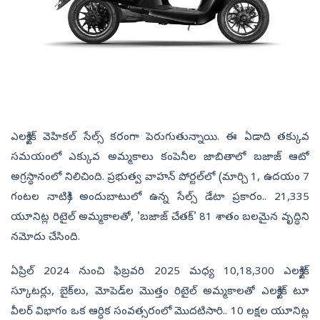
ఎలక్ట్రిక్ వెహికల్ సేల్స్ కరంగా పెరుగుతున్నాయి. ఈ ఏడాది తక్కువ
సమయంలో ఎక్కువ అమ్మకాలు కంపెనీల జాబితాలో బజాజ్ ఆటో
అగ్రస్థానంలో నిలిచింది. ప్రభుత్వ వాహన్ పోర్టల్‌లో (మార్చి 1, ఉదయం 7
గంటల నాటికి) అందుబాటులో ఉన్న సేల్స్ డేటా ప్రకారం.. 21,335
యూనిట్ల రిటైల్ అమ్మకాలతో, 'బజాజ్ చేతక్' 81 శాతం బలమైన వృద్ధిని
నమోదు చేసింది.
ఏప్రిల్ 2024 నుంచి ఫిబ్రవరి 2025 మధ్య 10,18,300 ఎలక్ట్రిక్
స్కూటర్లు, బైక్‌లు, మోపెడ్‌ల మొత్తం రిటైల్ అమ్మకాలతో ఎలక్ట్రిక్ టూ
వీలర్ విభాగం ఒక ఆర్ధిక సంవత్సరంలో మొదటిసారి.. 10 లక్షల యూనిట్ల