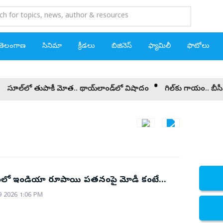
తెలంగాణ
సినిమా
క్రీడలు
బిజినెస్
ఫ్యామిలీ
ఫొటోలు
తెలంగాణ వార్తలు
సమస్తం
సమస్తం
సమస్తం
సమస్తం
న్యూస్
‌లో తుపాకీ మోత.. థాయ్‌లాండ్‌లో విషాదం
హైదరాబాద్
టాలీవుడ్
క్రికెట్
మార్కెట్
గిల్‌కు గాయం.. బీసీసీఐ అధిక
ఉమెన్‌ పవర్‌
సినిమా
ఆదిలాబాద్
బిగ్ బాస్
ఇతర క్రీడలు
టెక్నాలజీ
వింతలు విశేషాలు
క్రీడలు
కొమరం భీమ్
రివ్యూలు
కార్పొరేట్
ఫన్ డే
బిజినెస్
నిర్మల్
గాసిప్స్
రియల్టీ
లైఫ్‌స్టైల్‌
వైఎస్‌ జగన్
కరీంనగర్
ఓటీటీ
ఆటోమొబైల్
ఎక్స్‌ట్రా
ఫ్యామిలీ
మంచిర్యాల
బాలీవుడ్
పర్సనల్‌ ఫైనాన్స్‌
ఈవెంట్స్
ంలో ఇండియా రూపాయి పతనంపై మోడీ కంటే
ి
జగిత్యాల
సౌత్‌ ఇండియా
ఎకానమీ
భక్తి
ఊహించిన భారతీయ రైతు..
9 2026 1:06 PM
పెద్దపల్లి
హాలీవుడ్
మీకు తెలు