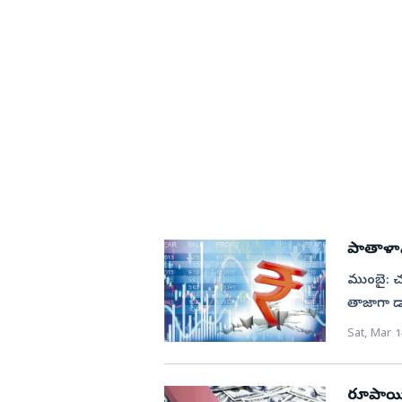
చివరికి 6
నిర్ణయాధి
ఉన్నప్పుడ
ఓపెన్ పొజ
మారకం 93.
గట్టిగా ప
రాకను పె
బిజినెస్‌
సీనియర్‌ ర
సుంకాల్లో
ఆర్‌బీఐ త
విలువ 10
ఆధిపత్యాన
ధీమా వ్య
అంతకుముంద
బాధ్యత కా
ఇప్పుడు ఆ
మార్కెట్ల
పుంజుకోన
లాంగ్‌టర్మ
లోపు వాటి
వస్తోంది
పాతాళా
అమ్మడం వల
నిపుణుల అ
ముంబై: చ
రూపాయి కద
తాజాగా డ
కలిపి సుమ
ముగిసింది
Sat, Mar 
మిగిల్చే
లండన్‌ మా
వెలువడగా
డాలర్ల ఎ
(క్యూ4 ఫల
రూపాయి ర
ఇండెక్స్