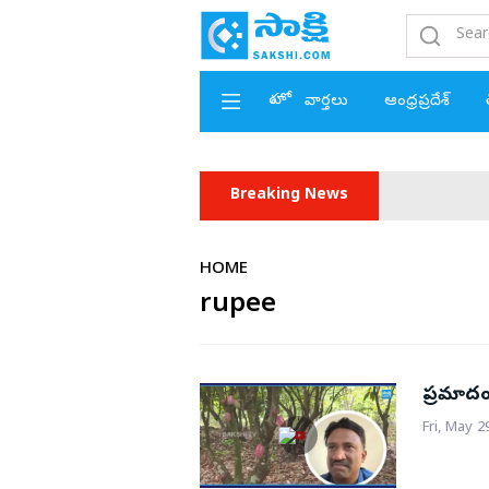
Skip to main content
custom menu
హోం
వార్తలు
ఆంధ్రప్రదేశ్
పాలిటిక్స్
ఏపీ వార్తలు
క్రైమ్
ఫ్యాక్ట్ చెక్
స్కూల్
Breaking News
వార్తలు
ఎడిటోరియల్
జాతీయం
అమరావతి
సినిమా
గెస్ట్ కాలమ్
Breadcrumb
HOME
ఎన్‌ఆర్‌ఐ
అనంతపురం
క్రీడలు
కార్టూన్
rupee
ప్రపంచం
శ్రీ సత్యసాయి
బిజినెస్
సోషల్ మీడియా
సాక్షి ఒరిజినల్స్
చిత్తూరు
డింగ్ డాంగ్ 2.0
పాడ్‌కాస్ట్‌
గుడ్ న్యూస్
తిరుపతి
ప్రమాద
గరం గరం వార్తలు
దిన ఫలాలు
తూర్పు గోదావర
ముందే 
Fri, May 2
యూట్యూబ్ డిజిటల్
వార ఫలాలు
కాకినాడ
సాగుబడి