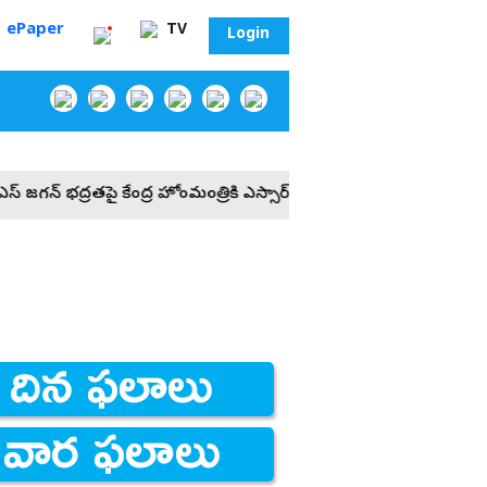
ePaper
TV
Login
 భద్రతపై కేంద్ర హోంమంత్రికి వైఎస్సార్‌సీపీ ఫిర్యాదు
సీజేపీ జాతీయ కార్యవర్గం
‌
సా?