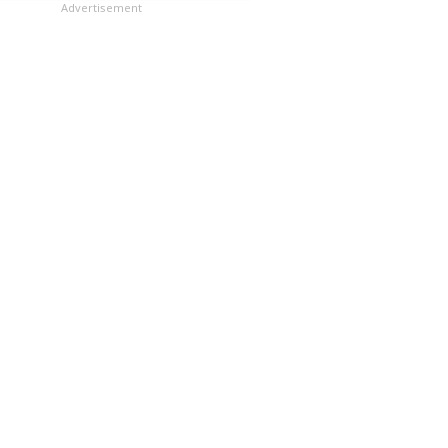
లు
Advertisement