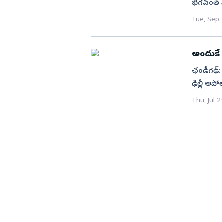
సామాన్యుడి
భగవంత్‌ మ
regardin
ప్రతాప్‌ 
దించేశార
Tue, Sep 
pic.twi
విషయం వెలుగులోకి వ
ప్రతిపక్షా
30, 2022 ఇదీ చదవండి: ‘కేజ్రీవాల్‌ సర్‌ మీ మఫ్లర్‌ ఏది?’.. ఢిల్లీ స
సీఎం బా
తాజాగా ప
ఎదురైన వి
కెప్టెన్‌ 
అందుకే 
విషయం స్పందించారు. పం
తెలిసిన 
దృష్టికి 
ఛండీగఢ్‌:
42 కార్లు 
జరిగినంద
ఢిల్లీ అపో
విపక్ష నేత
లుఫ్తాన్స
నిర్ధారిం
Thu, Jul 2
వరకు సీఎంగ
దీనిపై వ
బయటకు వచ్చింది. పంజాబ్‌ సీఎం భ
కార్లు ఎక
దర్యాప్తు చేయిస్త
గ్రామాల న
ఉపయోగించ
ముగించుక
ముఖ్యమంత
చెప్పాలనుక
ఫుల్లుగా 
సోకిందని 
ఎందుకు ఖర్
దించేశార
సంబంధించిన వ
ఉపయోగిస్
మీడియాలో 
చేసిన ఆ ట
ఎలాంటి సమా
భగవంత్ మ
తీసుకుని
revelation- CM Badal had 33 vehicles 
ధ్వజమెత్తింది. అయితే లుఫ్తాన్సా సంస్థ దీని
బల్బీర్‌ సి
from 200
విమానాన్న
కార్యక్ర
number 