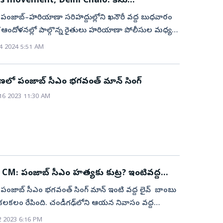
s movement, Delhi Chalo: కేసు
ం
ణాల వల్ల 2015లో విడిపోయారు. భగవంత్ సింగ్ మాన్,
యాకే అంత్యక్రియలు
లకు హోటల్ రాడిసన్‌కు వచ్చిన సీఎం దాదాపు 24 గంటల
: పంజాబ్‌–హరియాణా సరిహద్దుల్లోని ఖనౌరీ వద్ద బుధవారం
్‌ కౌర్‌ జంటకు ఇద్దరు పిల్లలు ఉన్నారు. కాగా ఇప్పుడు రెండో
ుధవారం వెళ్లిపోయారు. జలంధర్ ఎంపీ సుశీల్ రింకూను
లో’ఆందోళనల్లో పాల్గొన్న రైతులు హరియాణా పోలీసుల మధ్య
పకు జన్మనివ్వడంతో మూడోసారి తండ్రయ్యారు. జనవరి 26న
ళవారం కలిశారు. ఇక బుధవారం ఆయన ఎంపీ బల్బీర్
ర్షణలో శుభ్‌కరణ్‌సింగ్‌(21) అనే యువ రైతు గాయాలతో
24 2024 5:51 AM
డే వేడుకల్లో భగవంత్‌ మాన్‌ తన భార్య ప్రెగ్నెంట్‌ అన్న
ల్, స్థానిక సంస్థల మంత్రి బల్కర్ సింగ్‌ను మాత్రమే కలిశారు.
 కోల్పోయిన విషయం తెలిసిందే. ఈ ఘటనపై రైతు సంఘాలు
 ప్రకటించారు. ఇప్పుడు తన కుమార్తె ఫోటో సోషల్
ా మధ్యాహ్నం 2 గంటల సమయంలో. ఆ తర్వాత ఆయన
రహంతో ఉన్నాయి. శుక్రవారం ఖనౌరీ వద్ద కొనసాగుతున్న
ు. Blessed with baby Girl..
ిశ్రాంతి మోడ్‌లో ఉన్నారని, ఎన్నికల
ణలో పంజాబ్ సీఎం భగవంత్ మాన్ సింగ్
లువురు రైతు సంఘాల నేతలు పాల్గొన్నారు. శుభ్‌కరణ్‌
tter.com/adzmlIxEbb — Bhagwant Mann
వేడెక్కడానికి ముందు విశ్రాంతి తీసుకోవడానికి ఇక్కడకు
ధ్యులైన వారిపై పంజాబ్‌ ప్రభుత్వం కేసు నమోదు చేసే వరకు
16 2023 11:30 AM
antMann) March 28, 2024
ు తెలుస్తోంది. ఎమ్మెల్యేలు, ఇతర పార్టీ సీనియర్ నాయకులతో
యలు జరిపేది లేదని నేతలు తేల్చి చెప్పారు. శుభ్‌కరణ్‌ను
కి, మా అభిప్రాయాన్ని తీసుకోవడానికి, ఎన్నికల వ్యూహానికి
 ప్రకటించాలని కూడా డిమాండ్‌ చేశారు. రైతుల డిమాండ్‌
చి సూచనలు ఇవ్వడానికి ఆయన ఒక గంట లేదా రెండు
భ్‌కరణ్‌ కుటుంబానికి రూ.కోటి పరిహారంతోపాటు అతడి
ేటాయించి ఉంటారు” అని సీనియర్ నాయకుడొకరు
్రభుత్వ ఉద్యోగం ఇస్తామంటూ పంజాబ్‌ సీఎం మాన్‌
లుగా కథనంలో పేర్కన్నారు.
ిన చర్యలుంటాయని
CM: పంజాబ్ సీఎం హత్యకు కుట్ర? ఇంటివద్ద
 స్పష్టం చేశారు. అనంతరం రైతు నేత సర్వాన్‌ సింగ్‌ పంథేర్‌
్వాధీనం..
మాట్లాడారు. ‘మాక్కావాల్సింది డబ్బు కాదు. మృతికి
 పంజాబ్ సీఎం భగవంత్ సింగ్ మాన్ ఇంటి వద్ద లైవ్ బాంబు
ై ఎఫ్‌ఐఆర్‌ నమోదు చేయడమే మాకు ముఖ్యం. ఆ తర్వాతే
లకలం రేపింది. చండీగఢ్‌లోని ఆయన నివాసం వద్ద
ియలు జరుపుతాం. ఇందుకు అవసరమైతే 10 రోజులైనా సరే
 ఈ బాంబును స్వాధీనం చేసుకున్నారు. అనంతరం సీఎం
2 2023 6:16 PM