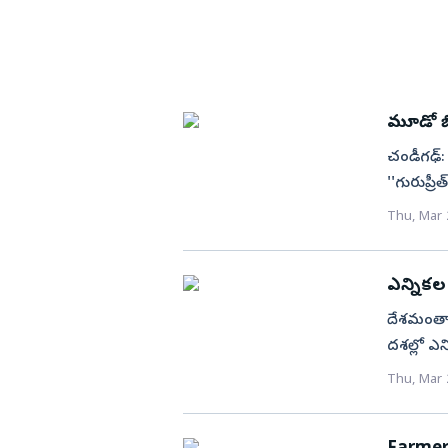
ఆయన అన్నా
చెందుతున
ఆరా తీస్తు
మూడో బి
చేసిన 
చండీగఢ్: 
''గురుప్ర
ఆడబిడ్డక
Thu, Mar 
(ట్విటర్) ఖాతా 
బహుమతిగా 
ఎ‍న్నికల
అంటూ.. బి
ఆసుపత్రిలో
దేశమంతా 
తెలుసుకు
దశల్లో ఎన
శుభాకాంక్షలు చెబుతున
కూడా జార
Thu, Mar 
పదవిలో ఉన
ఎన్నికలకు
ఈయన 2022
భగవంత్ మ
అంతకు ముంద