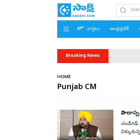
Skip to main content
custom menu
హోం
వార్తలు
ఆంధ్రప్రదేశ్
పాలిటిక్స్
ఏపీ వార్తలు
క్రైమ్
ఫ్యాక్ట్ చెక్
Breaking News
వార్తలు
ఎడిటోరియల్
జాతీయం
అమరావతి
సినిమా
గెస్ట్ కాలమ్
Breadcrumb
HOME
ఎన్‌ఆర్‌ఐ
అనంతపురం
క్రీడలు
కార్టూన్
Punjab CM
ప్రపంచం
శ్రీ సత్యసాయి
బిజినెస్
సోషల్ మీడియా
సాక్షి ఒరిజినల్స్
చిత్తూరు
డింగ్ డాంగ్ 2.0
పాడ్‌కాస్ట్‌
గుడ్ న్యూస్
తిరుపతి
వివాదాస్
గరం గరం వార్తలు
దిన ఫలాలు
తూర్పు గోదావర
చండీగఢ్:
యూట్యూబ్ డిజిటల్
వార ఫలాలు
కాకినాడ
చిక్కుకున
సాగుబడి