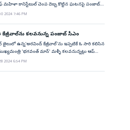
రభుత్వాన్ని ఏర్పాటు చేయబోతోంది. ఢిల్లీ
్కొన్నారు. ఇక్కడి వారిని వాటికన్‌ సిటీకి పంపిస్తామంటే
్‌ మహిళా కానిస్టేబుల్‌ చెంప దెబ్బ కొట్టిన ఘటనపై పంజాబ్‌
రు. రాజకీయంగా ఎదుర్కోలేక కొన్ని పార్టీలు మతపరమైన
న్నికల్లో కేజ్రీవాల్‌తో పాటు ఆప్‌ సీనియర్‌ నేత మనీష్‌
నిజామాబాద్
తారా? అని ప్రశ్నించారు. మన వాళ్ల కోసం విమానాలను
ంత్‌మాన్‌ స్పందించారు. పంజాబ్‌ రైతుల పోరాటంపై కంగన
ఉపయోగించి తన ప్రతిష్ఠను దెబ్బతీయాలని చూస్తున్నాయని
10 2024 7:46 PM
 కూడా ఓటమిపాలయ్యారు. ఈ నేపధ్యంలోనే అరవింద్‌
 ప్రధాని మోదీ అమెరికా అధ్యక్షుడు ట్రంప్‌కు చెప్పాలని
్యం
కామారెడ్డి
ాఖ్యల వల్లే ఆమెను కానిస్టేబుల్‌ కొట్టిందని చెప్పారు.#WATCH
ారు.
్‌ పంజాబ్‌ సీఎం భగవంత్‌ మాన్‌ సింగ్‌ చేత రాజీనామా చేయించి,
ు. ఇతన దేశాలు ఇలాగే చేస్తున్నాయన్నారు.
gana Ranaut-CISF constable incident, Punjab CM
ి
రంగారెడ్డి
ానికి సీఎం అవుతారనే ఊహాగానాలు వెల్లువెత్తాయి. ఇది కూడా
 కేజ్రీవాల్‌ను కలవనున్న పంజాబ్ సీఎం
t Mann says, "That was anger. She (Kangana
Wi-Fi.. Slow?.. ఈ ట్రిక్‌తో పరుగు ఖాయం
వికారాబాద్
had said things earlier and there was anger for it
హార్ జైలులో ఉన్న'అరవింద్ కేజ్రీవాల్'ను ఇప్పటికే ఓ సారి కలిసిన
వరంగల్
eart of the girl (CISF constable). This should not
ుఖ్యమంత్రి 'భగవంత్ మాన్' మళ్ళీ కలవనున్నట్లు ఆప్
pened. But in reply to it, despite being a…
హన్మకొండ
లిపాయి. ఢిల్లీ ముఖ్యమంత్రి కేజ్రీవాల్‌ను ఏప్రిల్ 30న తీహార్
28 2024 6:54 PM
tter.com/cFhWBw5fxb— ANI (@ANI) June 10,
వనున్నట్లు సమాచారం.గతంలో ఓ సారి కేజ్రీవాల్‌ను కలిసిన
జనగాం
 కోపం. కంగన గతంలో మాట్లాడిన మాటలే కానిస్టేబుల్‌ను
వంత్ మాన్ మీడియాతో మాట్లాడుతూ.. కేజ్రీవాల్‌ను చూసి
జయశంకర్
ి గురి చేశాయి. ఇది జరగకుండా ఉండాల్సింది. ఆమె అలా
నల్ అయ్యానని చెప్పుకొచ్చారు. ఆయన్ను ఒక హార్డ్ కోర్
ప్పు’భగవంత్‌మాన్‌ మీడియాతో చెప్పారు. జూన్‌6వ తేదీన
మహబూబాబాద్
 మాదిరిగా ట్రీట్ చేస్తున్నారు. అతని తప్పు ఏమిటి? అతను
ఢ్‌ ఎయిర్‌పోర్టులో సెక్యూరిటీ చెక్‌కు వెళ్లినపుడు
్లినిక్‌లు కట్టడం అతని తప్పా? అంటూ ప్రశ్నించారు.లోక్‌సభ
ములుగు
కానిస్టేబుల్‌ కుల్విందర్‌‌ కౌర్‌ ఆమెను చెంపపై కొట్టింది. రైతుల
ో పోటీ చేయనున్న అభ్యర్థులు ప్రచారం కోసం వివిధ
 తన తల్లి పాల్గొందని, ఆ పోరాటాన్ని కంగన
ు సందర్శించాల్సిందిగా కేజ్రీవాల్ గతంలో తనను కోరారని
నందుకే కొట్టానని తెలిపింది.
ఖ్యమంత్రి చెప్పారు. లోక్‌సభ ఎన్నికల ఫలితాలు వెలువడే
ఆమ్ ఆద్మీ పార్టీ బలమైన రాజకీయ శక్తిగా అవతరించనుందని