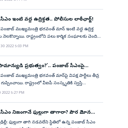
పై ఇరు రాష్ట్రాల సీఎంలు చర్చించినట్లు తెలుస్తుంది.
ో భేటీ ముగియడంతో ప్రగతి భవన్‌ నుంచి పంజాబ్‌ సీఎం
సీఎం ఇంటి వద్ద ఉద్రిక్తత.. పోలీసుల లాఠీఛార్జ్‌!
ు. కాగా తాజ్‌ కృష్ణలో ఓ ఇన్‌వెస్ట్‌మెంట్‌ మీటింగ్‌లో
నికి భగవంత్‌ మాన్‌ హైదరాబాద్‌ విచ్చేసిన సంగతి తెలిసిందే.
 పంజాబ్‌ ముఖ్యమంత్రి భగవంత్‌ మాన్‌ ఇంటి వద్ద ఉద్రిక్త
‌ స్పీకర్‌ రాక పంజాబ్‌ శాసనసభ స్పీకర్‌ సర్దార్‌ కుల్తార్‌సింగ్‌
లు నెలకొన్నాయి. రాష్ట్రంలోని పలు కార్మిక సంఘాలకు చెందిన
‌ ఈ నెల 24న తెలంగాణకు రానున్నారు. ఆయనతోపాటు
ార్యకర్తలు ఆయన ఇంటి వద్ద బుధవారం ఆందోళనకు దిగారు.
30 2022 5:03 PM
పీకర్‌ జైకిషన్‌ సింగ్‌ రౌరీ, రాజ్యసభ సభ్యుడు విక్రమ్‌జీత్‌ సింగ్‌
ెంపు సహా ఇతర డిమాండ్లను పరిష్కరించాలని డిమాండ్‌
్మెల్యే కుల్వంత్‌ సింగ్‌ పండోరి, మరో ఇద్దరు కూడా
ారిని అడ్డుకునేందుకు పోలీసులు ప్రయత్నించటంతో వారితో
‌కు రానున్నారు. చదవండి: బండి సంజయ్‌పై మంత్రి కేటీఆర్‌
సామాన్యుడి ప్రభుత్వం?’.. పంజాబ్‌ సీఎంపై
రు. దీంతో పరిస్థితులు అదుపుతప్పాయి. కార్మిక సంఘాల
ట్స్‌
!
ార్మికులు ముందుగా పాటియాలా బైపాస్‌లో
పంజాబ్‌ ముఖ్యమంత్రి భగవంత్‌ మాన్‌పై విపక్ష పార్టీలు తీవ్ర
్యారు. అక్కడి నుంచి సంగ్రూర్‌లోని సీఎం భగవంత్‌ మాన్‌
ుప్పించాయి. రాష్ట్రంలో వీఐపీ సంస్కృతికి స్వస్తి
ు ర్యాలీగా తరలివెళ్లారు. ఉద్రిక్త పరిస్థితులు నెలకొన్న
ని ఎన్నికల సందర్భంగా ఇచ్చిన హామీని సీఎం
0 2022 5:27 PM
భారీగా బలగాలను మోహరించారు అధికారులు.
చారని ఆరోపించాయి. గత ముఖ్యమంత్రులతో పోలిస్తే ఎక్కువ
రులను చెదరగొట్టేందుకు పోలీసులు లాఠీఛార్జ్‌ చేయటంతో
 కాన్వాయ్‌లో ఉనియోగిస్తున్నట్లు సమాచార హక్కు దరఖాస్తు
ాయి. #WATCH | Punjab Police lathi-
సీఎం నిజంగానే ఫుల్లుగా తాగారా? పౌర విమానయాన
ల్లడైంది. ఈ క్రమంలో గత ముగ్గురు సీఎంలను మించి కార్లు
 Mazdoor Union people who were marching
ాప్తు!
్తున్నారని, ఇది వీఐపీ సంస్కృతికి నిదర్శనమని పేర్కొన్నాయి.
యూఢిల్లీ: ఫుల్లుగా తాగి నడవలేని స్థితిలో ఉన్న పంజాబ్ సీఎం
 CM Bhagwant Mann's residence in Sangrur