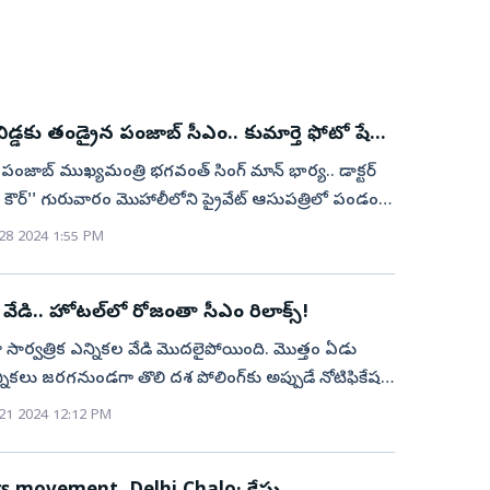
రు. ఢిల్లీ ప్రజల గురించి కేజ్రీవాల్ ఆందోళన
్నారని, వారికి సబ్సిడీలు అందుతున్నాయా అని నిరంతరం
న్నారని పేర్కొన్నారు.
డ్డకు తండ్రైన పంజాబ్ సీఎం.. కుమార్తె ఫోటో షేర్
భగవంత్ మాన్
పంజాబ్ ముఖ్యమంత్రి భగవంత్ సింగ్ మాన్ భార్య.. డాక్టర్
ీత్ కౌర్'' గురువారం మొహాలీలోని ప్రైవేట్ ఆసుపత్రిలో పండండి
ు జన్మనిచ్చింది. ఈ విషయాన్ని భగవంత్ స్వయంగా తన ఎక్స్
28 2024 1:55 PM
ద్వారా వెల్లడించారు. దేవుడు ఒక కుమార్తెను
ఇచ్చాడు. తల్లి, బిడ్డ ఇద్దరూ ఆరోగ్యంగా ఉన్నారు
 వేడి.. హోటల్‌లో రోజంతా సీఎం రిలాక్స్‌!
డ్డ ఫోటో కూడా షేర్ చేశారు. లూథియానాలోని ఫోర్టిస్
 గురుప్రీత్‌కు ప్రసవం జరిగినట్లు తెలిసింది. ఈ వార్త
సార్వత్రిక ఎన్నికల వేడి మొదలైపోయింది. మొత్తం ఏడు
న్న నెటిజన్లు, అభిమానులు భగవంత్‌ మాన్‌ దంపతులకు
్నికలు జరగనుండగా తొలి దశ పోలింగ్‌కు అప్పుడే నోటిఫికేషన్‌
్నారు. పంజాబ్ రాష్ట్ర రాజకీయ చరిత్రలో
ీ చేసింది ఎన్నికల సంఘం. అయితే పంజాబ్‌లో లోక్‌సభ
21 2024 12:12 PM
్నప్పుడు తండ్రి అయిన మొదటి వ్యక్తి భగవంత్ సింగ్ మాన్.
 ఇంకా 72 రోజులు ఉన్న క్రమంలో ఆ రాష్ట్ర ముఖ్యమంత్రి
 జులైలో గురుప్రీత్‌ను రెండో వివాహం చేసుకున్నారు.
ాన్ జలంధర్‌లోని ఒక హోటల్‌లో రోజంతా గడిపినట్లు
ు ఇంద్రప్రీత్‌ కౌర్‌ అనే మహిళను పెళ్లి చేసుకున్నారు. కొన్ని