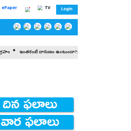
ePaper
TV
Login
ఇంతకంటే దారుణం ఉంటుందా?: దేవినేని అవినాష్‌
ఉచిత పథకాలపై తెలం
‌
సా?