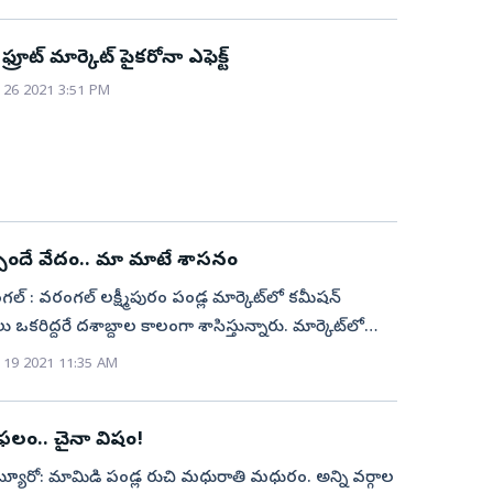
చేస్తున్నాడు. బాటసింగారం వెళ్లలేక మార్కెట్‌కు దగ్గరలో
్తూ జీవనం కొనసాగిస్తున్నాడు. పండ్లు విక్రయిస్తున్న ఈ
కొత్తపేట ఫ్రూట్ మార్కెట్ పైకరోనా ఎఫెక్ట్
ంగీర్‌ కొత్తపేట్‌ మార్కెట్‌ను మూసేసిన తర్వాత కొన్ని రోజులకు
26 2021 3:51 PM
లు బలవంతం చేయడంతో బాటసింగారం వెళ్లాడు. అక్కడ
రులు లేకపోవడంతో తిరిగి కొత్తపేటకే చేరుకున్నాడు.
రంలో వ్యాపారం చేద్దామంటే వినియోగదారులు రావడం
శ వ్యక్తంచేస్తున్నాడు.
్పిందే వేదం.. మా మాటే శాసనం
ంగల్‌ : వరంగల్‌ లక్ష్మీపురం పండ్ల మార్కెట్‌లో కమీషన్‌
 ఒకరిద్దరే దశాబ్దాల కాలంగా శాసిస్తున్నారు. మార్కెట్‌లో
పారులుగా పేరు ఉండడంతో వీరు చెప్పిందే ధర.. కాదు
19 2021 11:35 AM
 సదరు రైతు, దళారులకు సంబంధించిన మామిడి
ఎవరు కొనుగోలు చేసేందుకే సాహసం చేయరు. ఈ
లం.. చైనా విషం!
 మార్కెట్‌ అధికారుల దృష్టికి తీసుకెళ్లినా తామేం చేయలేమన్న
వస్తుంది. అంతెందుకు ఇతర రాష్ట్రాల నుంచి వచ్చిన
ిటీబ్యూరో: మామిడి పండ్ల రుచి మధురాతి మధురం. అన్ని వర్గాల