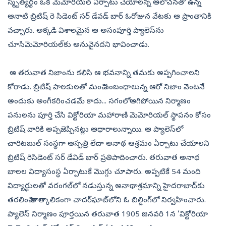
స్మృత్యర్థం ఒక మెమోరియల్ ఏర్పాటు చేయాలన్న ఆలోచనతో ఉన్న
ఆనాటి బ్రిటిష్ రె సిడెంట్ సర్ డేవడ్ బార్ ఓరోజున వేటకు ఆ ప్రాంతానికి
వచ్చారు. అక్కడి విశాలమైన ఆ అసంపూర్తి ప్యాలెస్‌ను
చూసిమెమోరియల్‌కు అనువైనదని భావించాడు.
ఆ తరువాత నిజాంను కలిసి ఆ భవనాన్ని తమకు అప్పగించాలని
కోరాడు. బ్రిటిష్ పాలకులతో మంచి సంబంధాలున్న ఆరో నిజాం వెంటనే
అందుకు అంగీకరించడమే కాదు... సగంలోఆగిపోయిన నిర్మాణం
పనులను పూర్తి చేసి విక్టోరియా మహారాణి మెమోరియల్ స్థాపనం కోసం
బ్రిటిష్ వారికి అప్పజెప్పినట్లు ఆధారాలున్నాయి. ఆ ప్యాలెస్‌లో
చారిటబుల్ సంస్థగా ఆస్పత్రి లేదా అనాథ ఆశ్రమం ఏర్పాటు చేయాలని
బ్రిటిష్ రెసిడెంట్ సర్ డేవిడ్ బార్ ప్రతిపాదించారు. తరువాత అనాథ
బాలల విద్యాసంస్థ ఏర్పాటుకే మొగ్గు చూపారు. అప్పటికే 54 మంది
విద్యార్థులతో వరంగల్‌లో నడుస్తున్న అనాథాశ్రమాన్ని హైదరాబాద్‌కు
తరలించి తాత్కాలికంగా చాదర్‌ఘాట్‌లోని ఓ బిల్డింగ్‌లో నిర్వహించారు.
ప్యాలెస్ నిర్మాణం పూర్తయిన తరువాత 1905 జనవరి 1న ‘విక్టోరియా