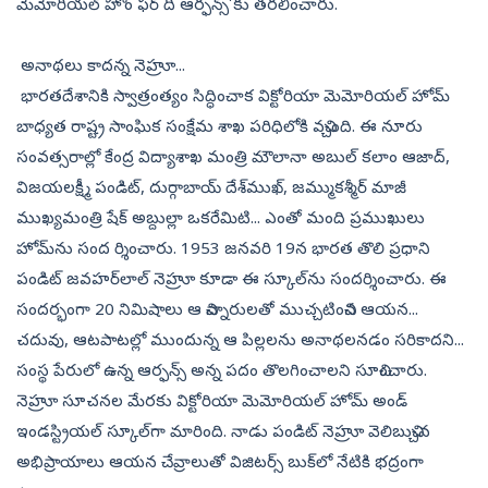
మెమోరియల్ హోం ఫర్ ది ఆర్ఫన్స్’కు తరలించారు.
అనాథలు కాదన్న నెహ్రూ...
భారతదేశానికి స్వాత్రంత్యం సిద్ధించాక విక్టోరియా మెమోరియల్ హోమ్
బాధ్యత రాష్ట్ర సాంఘిక సంక్షేమ శాఖ పరిధిలోకి వచ్చింది. ఈ నూరు
సంవత్సరాల్లో కేంద్ర విద్యాశాఖ మంత్రి మౌలానా అబుల్ కలాం ఆజాద్,
విజయలక్ష్మీ పండిట్, దుర్గాబాయ్ దేశ్‌ముఖ్, జమ్ముకశ్మీర్ మాజీ
ముఖ్యమంత్రి షేక్ అబ్దుల్లా ఒకరేమిటి... ఎంతో మంది ప్రముఖులు
హోమ్‌ను సంద ర్శించారు. 1953 జనవరి 19న భారత తొలి ప్రధాని
పండిట్ జవహర్‌లాల్ నెహ్రూ కూడా ఈ స్కూల్‌ను సందర్శించారు. ఈ
సందర్భంగా 20 నిమిషాలు ఆ చిన్నారులతో ముచ్చటించిన ఆయన...
చదువు, ఆటపాటల్లో ముందున్న ఆ పిల్లలను అనాథలనడం సరికాదని...
సంస్థ పేరులో ఉన్న ఆర్ఫన్స్ అన్న పదం తొలగించాలని సూచించారు.
నెహ్రూ సూచనల మేరకు విక్టోరియా మెమోరియల్ హోమ్ అండ్
ఇండస్ట్రియల్ స్కూల్‌గా మారింది. నాడు పండిట్ నెహ్రూ వెలిబుచ్చిన
అభిప్రాయాలు ఆయన చేవ్రాలుతో విజిటర్స్ బుక్‌లో నేటికి భద్రంగా