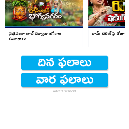
వైభవంగా లాల్ దర్వాజా బోనాల
రామ్ చరణ్ పై రోజా షాక
సంబరాలు
Advertisement