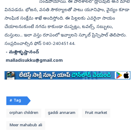
నిండిపోయాయి. ఈ పాఠశాలలో డ్రాపవుట్ అనే మాటే
వినపడదు. భోజన, వసతి సౌకర్యాలతో పాటు యూనిఫాం, వైద్యం కూడా
సాంఘిక సంక్షేమ శాఖే అందిస్తోంది. ఈ పిల్లలకు ఎవరైనా సాయం
చేయాలనుకుంటే నగదు కాకుండా దుప్పట్లు, టవల్స్, సబ్బులు,
దుస్తులు... ఇలా వస్తు రూపంలో ఇవ్వాలని స్కూల్ ప్రిన్సిపాల్ తెలిపారు.
సంప్రదించాల్సిన ఫోన్ 040-24045144.
- మల్లాది కృష్ణానంద్
malladisukku@gmail.com
# Tag
orphan children
gaddi annaram
Fruit market
Meer mahabub ali