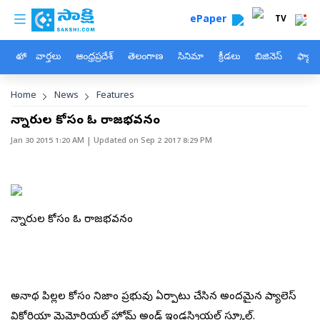
custom menu
Skip to main content
ePaper
TV
హోం
వార్తలు
ఆంధ్రప్రదేశ్
తెలంగాణ
సినిమా
క్రీడలు
బిజినెస్
ఫ్యామ
Breadcrumb
Home
News
Features
చిన్నారుల కోసం ఓ రాజభవనం
Jan 30 2015 1:20 AM
| Updated on
Sep 2 2017 8:29 PM
చిన్నారుల కోసం ఓ రాజభవనం
అనాథ పిల్లల కోసం నిజాం ప్రభువు ఏర్పాటు చేసిన అందమైన ప్యాలెస్
విక్టోరియా మెమోరియల్ హోమ్ అండ్ ఇండస్ట్రియల్ స్కూల్.