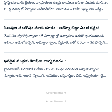
సాక్షి, హైద‌రాబాద్‌: రైతుల, వ్యాపారులు కండ్లు కాయలు కాసేలా ఎదురుచూసినా,
పండ్ల మార్కెట్‌ ఏర్పాటు అతీగతీలేదు. నాయకులు హామీ ఇచ్చి నాలుగేళ్లు
అవుతోంది. డిటెయిల్డ్‌ ప్రాజెక్టు రిపోర్టు (డీపీఆర్‌) ఇంకా ప్రభ...
సెలవుల సంతోషం మాకు దూరం : అయ్యో బిడ్డా ఎంత కష్టం!
వేసవి సెలవులొస్తున్నాయంటే విద్యార్థుల్లో ఉత్సాహం ఉరకలెత్తుతుంటుంది.
ఆటలు ఆడుకోవచ్చని, అమ్మానాన్నలు, స్నేహితులతో సరదాగా గడపొచ్చని,
బంధువుల ఇళ్లకు వెళ్లవచ్చనే ఉద్దేశంతో సెలవుల కోసం
ఎదురుచూస్తుంటారు. కాన...
ఖరీదైన పండ్లకు కేరాఫ్‌గా భాగ్యనగరం..!
హైదరాబాద్‌ నగరానికి విదేశాల నుంచి పండ్లు దిగుమతి అవుతున్నాయి.
న్యూజిలాండ్, ఇరాన్, స్పెయిన్, అమెరికా, దక్షిణాఫ్రికా, చిలీ, ఆస్ట్రేలియా, చైనా,
ఇటలీ, ఫ్రాన్స్, ఇరాన్, సౌదీ వంటి దేశాల నుంచి పెద్ద ఎత్తున ఫ...
Advertisement
Advertisement