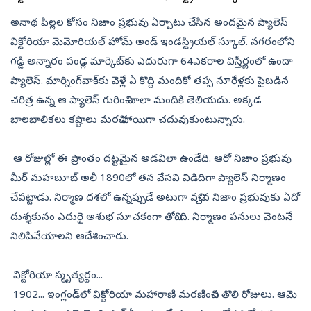
అనాథ పిల్లల కోసం నిజాం ప్రభువు ఏర్పాటు చేసిన అందమైన ప్యాలెస్
విక్టోరియా మెమోరియల్ హోమ్ అండ్ ఇండస్ట్రియల్ స్కూల్. నగరంలోని
గడ్డి అన్నారం పండ్ల మార్కెట్‌కు ఎదురుగా 64ఎకరాల విస్తీర్ణంలో ఉందా
ప్యాలెస్. మార్నింగ్‌వాక్‌కు వెళ్లే ఏ కొద్ది మందికో తప్ప నూరేళ్లకు పైబడిన
చరిత్ర ఉన్న ఆ ప్యాలెస్ గురించి చాలా మందికి తెలియదు. అక్కడ
బాలబాలికలు కష్టాలు మరచి హాయిగా చదువుకుంటున్నారు.
ఆ రోజుల్లో ఈ ప్రాంతం దట్టమైన అడవిలా ఉండేది. ఆరో నిజాం ప్రభువు
మీర్ మహబూబ్ అలీ 1890లో తన వేసవి విడిదిగా ప్యాలెస్ నిర్మాణం
చేపట్టాడు. నిర్మాణ దశలో ఉన్నప్పుడే అటుగా వచ్చిన నిజాం ప్రభువుకు ఏదో
దుశ్శకునం ఎదురై అశుభ సూచకంగా తోచింది. నిర్మాణం పనులు వెంటనే
నిలిపివేయాలని ఆదేశించారు.
విక్టోరియా స్మృత్యర్థం...
1902... ఇంగ్లండ్‌లో విక్టోరియా మహారాణి మరణించిన తొలి రోజులు. ఆమె