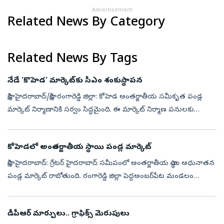
Advertisement
Related News By Category
Related News By Tags
నేడే ‘కొహెడ’ మార్కెట్‌కు సీఎం శంకుస్థాపన
సాక్షి, హైదరాబాద్‌/సాక్షి, రంగారెడ్డి జిల్లా: కోహెడ అంతర్జాతీయ సమీకృత పండ్ల
మార్కెట్‌ నిర్మాణానికి సర్వం సిద్ధమైంది. ఈ మార్కెట్‌ నిర్మాణ పనులకు
శనివారం సాయంత్రం సీఎం రేవంత్‌రెడ్డి శంకుస్థాపన చేస్తారు....
కోహెడలో అంతర్జాతీయ స్థాయి పండ్ల మార్కెట్‌
సాక్షి, హైదరాబాద్‌: గ్రేటర్‌ హైదరాబాద్‌ సమీపంలో అంతర్జాతీయ స్థాయి అధునాతన
పండ్ల మార్కెట్‌ రాబోతుంది. రంగారెడ్డి జిల్లా పెద్దఅంబర్‌పేట మండలం
కోహెడలో ఈ అంతర్జాతీయ మార్కెట్‌ను ఏర్పాటు చేయనున్నారు. కోహెడ ...
డీపీఆర్‌ మార్పులు.. గ్రాఫిక్స్‌ మెరుపులు