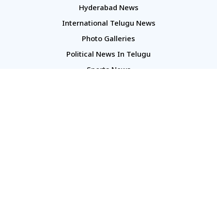
Hyderabad News
International Telugu News
Photo Galleries
Political News In Telugu
Sports News
TS Politics News
Telangana News
Telugu Movie Reviews
Company
About Us
Contact Us
Media Kit