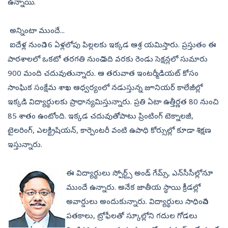
ఉన్నాయి.
అన్నింటా ముందే...
ఐదేళ్ల నుంచి 16 ఏళ్లలోపు పిల్లలకు ఇక్కడ ఆశ్ర యమిస్తారు. ప్రస్తుతం ఈ
పాఠశాలలో ఒకటో తరగతి నుంచి పది వరకు రెండు సెక్షన్లలో సుమారు
900 మంది చదువుతున్నారు. ఆ తరువాత ఇంటర్మీడియట్ కోసం
సాంఘిక సంక్షేమ శాఖ ఆధ్వర్యంలో నడుస్తున్న జూనియర్ కాలేజీల్లో
ఇక్కడి విద్యార్థులకు ప్రాధాన్యమిస్తున్నారు. ప్రతి ఏటా ఉత్తీర్ణత 80 నుంచి
85 శాతం ఉంటోంది. ఇక్కడ చదువుతోపాటు ప్రింటింగ్ టెక్నాలజీ,
టైలరింగ్, ఎలక్ట్రిషియన్, కార్పెంటరీ వంటి ఉపాధి కోర్సుల్లో కూడా శిక్షణ
ఇస్తున్నారు.
ఈ విద్యార్థులు స్పోర్ట్స్ అండ్ గేమ్స్, ఎన్‌సీసీల్లోనూ
ముందే ఉన్నారు. అనేక జాతీయ స్థాయి క్రీడల్లో
అవార్డులు అందుకున్నారు. విద్యార్థులు సాధించిన
పతకాలు, ట్రోఫీలతో స్కూల్లోని గదుల గోడలు