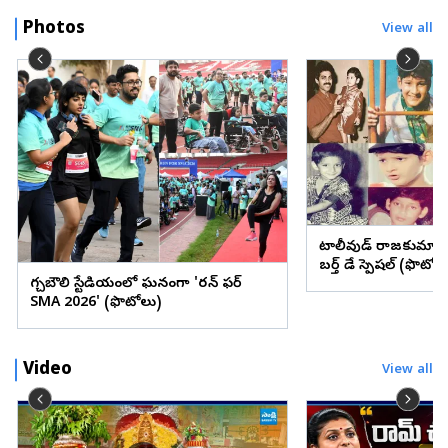
Photos
View all
టాలీవుడ్ రాజకుమార
బర్త్ డే స్పెషల్ (ఫొటోల
గచ్చిబౌలి స్టేడియంలో ఘనంగా 'రన్ ఫర్
SMA 2026' (ఫొటోలు)
Video
View all