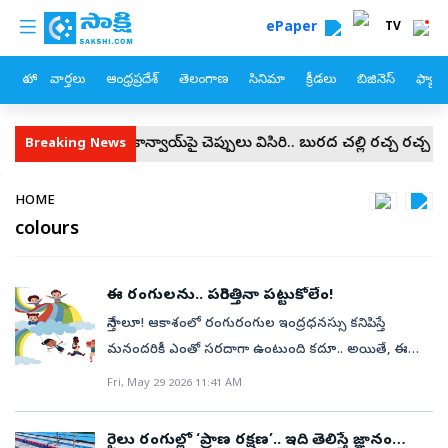
custom menu
Skip to main content
ePaper
TV
హోం
వార్తలు
ఆంధ్రప్రదేశ్
తెలంగాణ
సినిమా
క్రీడలు
బిజినెస్
ఫ్యామ
ా బెనర్జీ కాన్వాయ్‌పై చెప్పులు విసిరి.. బురద చల్లి రచ్చ రచ్చ
నల్లబెల్
Breaking News
Breadcrumb
HOME
colours
ఈ రంగులను.. పరిగెత్తినా పట్టుకోలేం!
నేస్తాలూ! ఆకాశంలో రంగురంగుల ఇంద్రధనస్సు కనిపిస్తే
మనందరికీ ఎంతో సరదాగా ఉంటుంది కదూ.. అయితే, ఈ
అందమైన రంగుల విల్లుల వెనుక మనకు తెలియని ఎన్నో
Fri, May 29 2026 11:41 AM
వింతలు, విశేషాలు ఉన్నాయి. అవేంటో ఇప్పుడు
తెలుసుకుందామా...!సాధారణంగా మనం చూసే
రైలు రంగుల్లో ‘ప్రాణ రక్షణ’.. ఇది తెలిస్తే జ్ఞానం