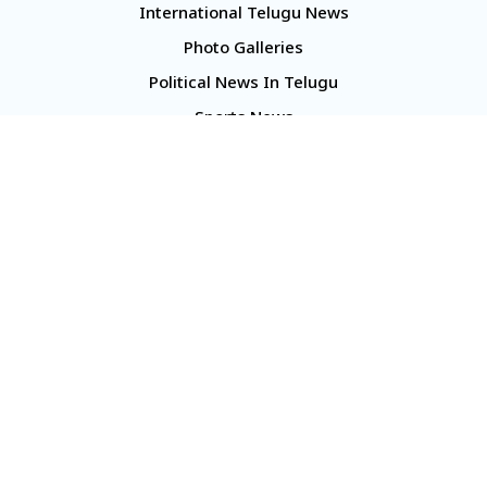
International Telugu News
Photo Galleries
Political News In Telugu
Sports News
TS Politics News
Telangana News
Telugu Movie Reviews
Company
About Us
Contact Us
Media Kit
Terms And Conditions