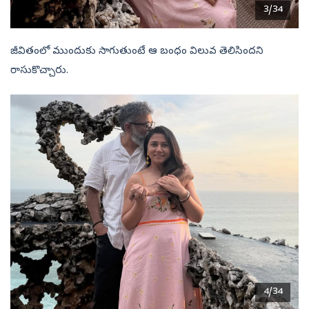
3/34
జీవితంలో ముందుకు సాగుతుంటే ఆ బంధం విలువ తెలిసిందని
రాసుకొచ్చారు.
4/34