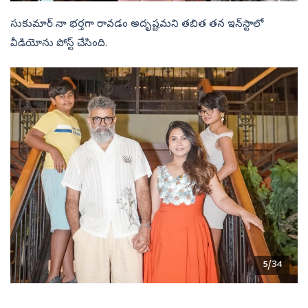
సుకుమార్ నా భర్తగా రావడం అదృష్టమని తబిత తన ఇన్‌స్టాలో
వీడియోను పోస్ట్ చేసింది.
5/34