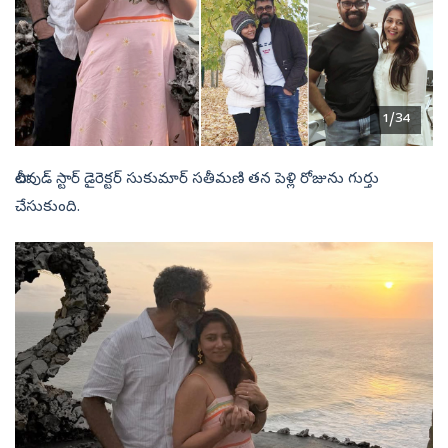
1/34
టాలీవుడ్ స్టార్ డైరెక్టర్‌ సుకుమార్ సతీమణి తన పెళ్లి రోజును గుర్తు
చేసుకుంది.