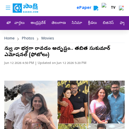
custom menu
Skip to main content
ePaper
TV
హోం
వార్తలు
ఆంధ్రప్రదేశ్
తెలంగాణ
సినిమా
క్రీడలు
బిజినెస్
ఫ్యామ
Breadcrumb
Home
Photos
Movies
నువ్వు నా భర్తగా రావడం అదృష్టం.. తబిత సుకుమార్
ఎమోషనల్ (ఫోటోలు)
Jun 12 2026 4:50 PM
| Updated on
Jun 12 2026 5:20 PM