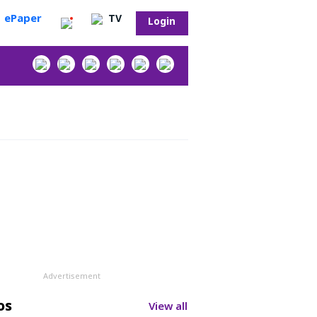
ePaper
TV
Login
‌
Advertisement
సా?
os
View all