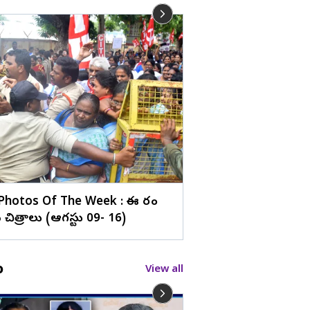
లు
గచ్చిబౌలి స్టేడియంలో 
SMA 2026' (ఫొటోలు)
Photos Of The Week : ఈ వారం
చిత్రాలు (ఆగస్టు 09- 16)
o
View all