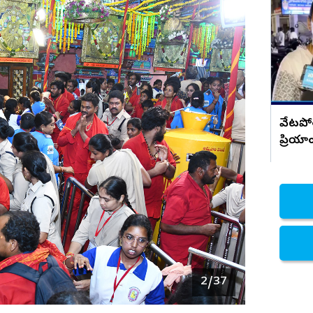
వీల్..?
నువ్వేం మంత్రివయ్యా! పేకాటలో గెలిస్తే
గవర్నమెంట్ ఉద్యోగం ఇచ్చేస్తారా..?
నిజామాబాద్
్యం
కామారెడ్డి
ి
రంగారెడ్డి
వికారాబాద్
వరంగల్
వేటపోత
ప్రియా
హన్మకొండ
ఫైర్
జనగాం
జయశంకర్
మహబూబాబాద్
ములుగు
2/37