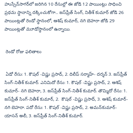
హుస్సేన్‌సాగర్‌లో జరిగిన 10 రేసుల్లో ఈ జోడి 12 పాయింట్లు సాధించి
ప్రథమ స్థానాన్ని దక్కించుకోగా... జస్‌ప్రీత్ సింగ్, నితీశ్ కుమార్ జోడి 26
పాయింట్లతో రెండో స్థానంలో, ఆశిష్ కుమార్, నగి బెహరా జోడి 29
పాయింట్లతో మూడోస్థానంలో ఉన్నాయి.
రెండో రోజు ఫలితాలు
ఏడో రేసు: 1. కౌషల్ -విష్ణు ప్రసాద్, 2. దిలీప్ సర్మాహ్- దర్శన్ 3. జస్‌ప్రీత్
సింగ్-నితీశ్ కుమార్. ఎనిమిదో రేసు: 1. కౌషల్ -విష్ణు ప్రసాద్, 2. ఆశిష్
కుమార్- నగి బెహరా, 3. జస్‌ప్రీత్ సింగ్-నితీశ్ కుమార్. తొమ్మిదో రేసు: 1.
జస్‌ప్రీత్ సింగ్-నితీశ్ కుమార్, 2. కౌషల్ -విష్ణు ప్రసాద్, 3. ఆశిష్ కుమార్-
నగి బెహరా. పదో రేసు: 1. కౌషల్ -విష్ణు ప్రసాద్, 2. అమన్‌కుమార్-
యాసన్ అలీ, 3. జస్‌ప్రీత్ సింగ్-నితీశ్ కుమార్.