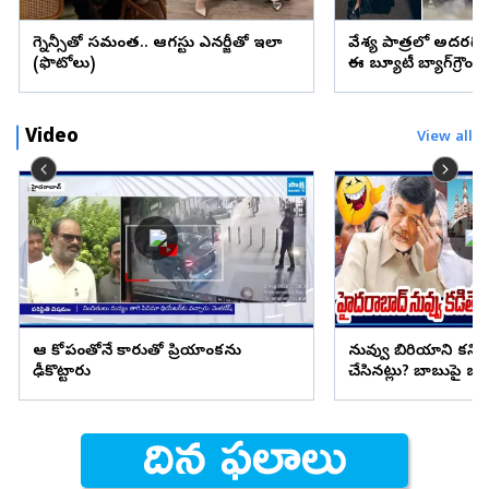
ప్రెగ్నెన్సీతో సమంత.. ఆగస్టు ఎనర్జీతో ఇలా
వేశ్య పాత్రలో అదరగొట్
(ఫొటోలు)
ఈ బ్యూటీ బ్యాగ్‌గ్రౌం
Video
View all
ఆ కోపంతోనే కారుతో ప్రియాంకను
నువ్వు బిరియాని కనిప
ఢీకొట్టారు
చేసినట్లు? బాబుపై బుగ్గన