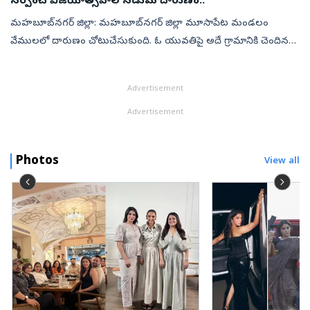
సర్పంచ్‌ విజయోత్సవాల నడుమ దారుణం..
మహబూబ్‌నగర్‌ జిల్లా: మహబూబ్‌నగర్‌ జిల్లా మూసాపేట మండలం
వేములలో దారుణం చోటుచేసుకుంది. ఓ యువతిపై అదే గ్రామానికి చెందిన
యువకుడు లైంగికదాడికి పాల్పడడంతో ఆమె మృతి చెందింది. పోలీసులు,
బాధితుల వివరాల ప్రకారం...
Advertisement
Advertisement
Photos
View all