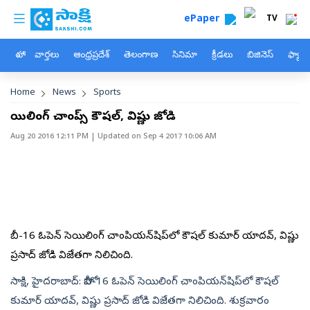
custom menu
Skip to main content
ePaper
TV
హోం
వార్తలు
ఆంధ్రప్రదేశ్
తెలంగాణ
సినిమా
క్రీడలు
బిజినెస్
ఫ్యామ
Breadcrumb
Home
News
Sports
సెయిలింగ్ చాంప్స్ కౌషల్, విష్ణు జోడి
Aug 20 2016 12:11 PM
| Updated on
Sep 4 2017 10:06 AM
హోబీ-16 ఓపెన్ సెయిలింగ్ చాంపియన్‌షిప్‌లో కౌషల్ కుమార్ యాదవ్, విష్ణు
ప్రసాద్ జోడి విజేతగా నిలిచింది.
సాక్షి, హైదరాబాద్: హోబీ-16 ఓపెన్ సెయిలింగ్ చాంపియన్‌షిప్‌లో కౌషల్
కుమార్ యాదవ్, విష్ణు ప్రసాద్ జోడి విజేతగా నిలిచింది. శుక్రవారం