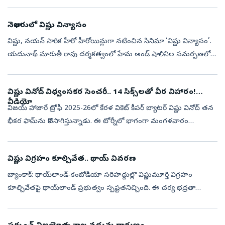
ఈయన తన కోసం ఉంచుకున్న టికెట్‌ కోట్లు కురిపించింది. కొల్లాంకు ...
నెలాఖరులో విష్ణు విన్యాసం
విష్ణు, నయన్‌ సారిక హీరో హీరోయిన్లుగా నటించిన సినిమా ‘విష్ణు విన్యాసం’.
యదునాథ్‌ మారుతీ రావు దర్శకత్వంలో హేమ అండ్‌ షాలినిల సమర్పణలో
సుమంత్‌ నాయుడు .జి నిర్మించారు.ఈ సినిమాను ఈ నెల 28న రిలీజ్‌
చేయనున్న...
విష్ణు వినోద్ విధ్వంసకర సెంచరీ.. 14 సిక్స్‌లతో వీర విహారం!
వీడియో
విజయ్ హాజారే ట్రోఫీ 2025-26లో కేరళ వికెట్ కీపర్ బ్యాటర్ విష్ణు వినోద్ తన
భీకర ఫామ్‌ను కొనసాగిస్తున్నాడు. ఈ టోర్నీలో భాగంగా మంగళవారం
అహ్మదాబాద్ వేదికగా పుదుచ్చేరితో జరిగిన మ్యాచ్‌లో వినోద్ విధ్వంసం
సృష...
విష్ణు విగ్రహం కూల్చివేత.. థాయ్ వివరణ
బ్యాంకాక్‌: థాయ్‌లాండ్-కంబోడియా సరిహద్దుల్లొ విష్ణుమూర్తి విగ్రహం
కూల్చివేతపై థాయ్‌లాండ్ ప్రభుత్వం స్పష్టతనిచ్చింది. ఈ చర్య భద్రతా
కారణాలతో కూడుకున్నదని, మతపరమైన ఉద్దేశాలు ఏవీ లేవని అధికారులు
తెలిపారు...