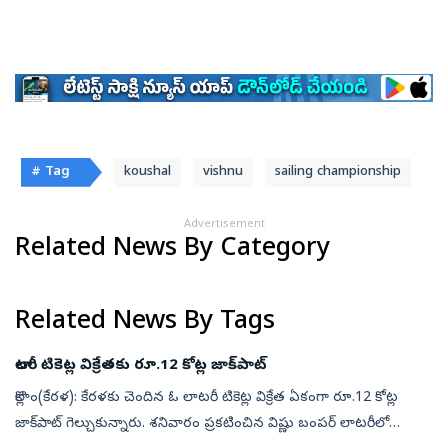
# Tag
koushal
vishnu
sailing championship
Advertisement
Related News By Category
Related News By Tags
లాటరీ టికెట్ల విక్రేతకు రూ.12 కోట్ల జాక్‌పాట్‌
కొల్లాం(కేరళ): కేరళకు చెందిన ఓ లాటరీ టికెట్ల విక్రేత ఏకంగా రూ.12 కోట్ల
జాక్‌పాట్‌ గెల్చుకున్నారు. శనివారం ప్రకటించిన విష్ణు బంపర్‌ లాటరీలో