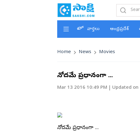
Skip to main content
custom menu
హోం
వార్తలు
ఆంధ్రప్రదేశ్
పాలిటిక్స్
ఏపీ వార్తలు
Breadcrumb
Home
News
Movies
క్రైమ్
ఫ్యాక్ట్ చెక్
వార్తలు
ఎడిటోరియల్
జాతీయం
అమరావతి
సినిమా
గెస్ట్ కాలమ్
వినోదమే ప్రధానంగా ...
ఎన్‌ఆర్‌ఐ
అనంతపురం
క్రీడలు
కార్టూన్
Mar 13 2016 10:49 PM
ప్రపంచం
| Updated on
శ్రీ సత్యసాయి
బిజినెస్
సోషల్ మీడియా
సాక్షి ఒరిజినల్స్
చిత్తూరు
డింగ్ డాంగ్ 2.0
పాడ్‌కాస్ట్‌
గుడ్ న్యూస్
తిరుపతి
గరం గరం వార్తలు
దిన ఫలాలు
తూర్పు గోదావర
యూట్యూబ్ డిజిటల్
వార ఫలాలు
వినోదమే ప్రధానంగా ...
కాకినాడ
సాగుబడి