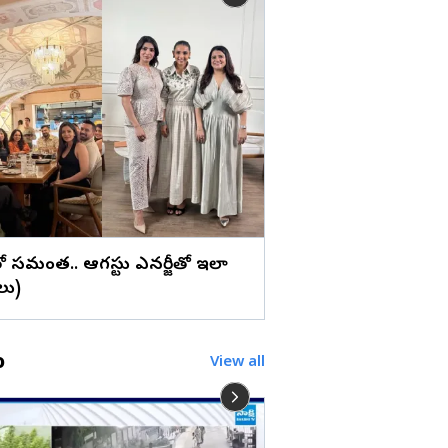
లు
వేశ్య పాత్రలో అదరగొట్టి
ఈ బ్యూటీ బ్యాగ్‌గ్రౌండ్
ెన్సీతో సమంత.. ఆగస్టు ఎనర్జీతో ఇలా
లు)
o
View all
నువ్వు బిరియాని కనిపెడ