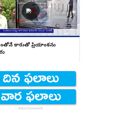
చేసినట్లు? బాబుపై బుగ్గన స
ంతోనే కారుతో ప్రియాంకను
ారు
Advertisement