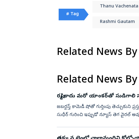
కేంద్ర మంత్రి పెమ్మసాని
Thanu Vachenata
విజయనగరం
# Tag
పార్వతీపురం మన
Rashmi Gautam
పశ్చిమ గోదావర
ఏలూరు
Related News By
వైఎస్సార్
అన్నమయ్య
Related News By
రష్మి కాదు మరో యాంకర్‌తో సుడిగాలి స
జబర్దస్త్ కామెడీ షోతో గుర్తింపు తెచ్చుకుని ప్
సుధీర్ గురించి ఇప్పుడో న్యూస్ తెగ వైరల్ అవ
తక్కువ టైంలో చాలామందిని కోల్పోయ