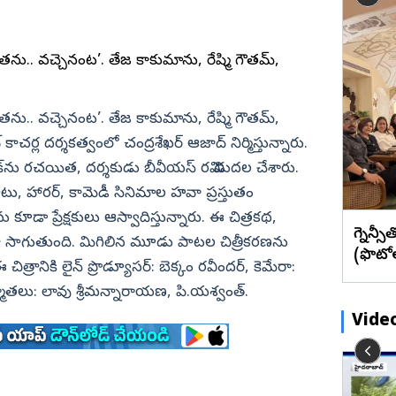
బేడ్కర్‌ కోనసీమ
రాజన్న
ఫొటోలు
మేటి చిత్రా
బోనం
హైదరాబాద్ లో సందడి చేసిన ‘కాంతారా’
ఖమ్మం
వీడియోలు
వెబ్ స్టోరీస్
టోలు
ఫేమ్‌ రుక్మిణి వసంత్‌ (ఫొటోలు)
ం ‘తను.. వచ్చెనంట’. తేజ కాకుమాను, రేష్మి గౌతమ్,
భద్రాద్రి
మహబూబ్‌నగర్
ం ‘తను.. వచ్చెనంట’. తేజ కాకుమాను, రేష్మి గౌతమ్,
జోగులాంబ
 కాచర్ల దర్శకత్వంలో చంద్రశేఖర్ ఆజాద్ నిర్మిస్తున్నారు.
నాగర్ కర్నూల్
ుక్‌ను రచయిత, దర్శకుడు బీవీయస్ రవి విడుదల చేశారు.
నారాయణపేట
టు, హారర్, కామెడీ సినిమాల హవా ప్రస్తుతం
వనపర్తి
ూడా ప్రేక్షకులు ఆస్వాదిస్తున్నారు. ఈ చిత్రకథ,
ప్రెగ్న
గా సాగుతుంది. మిగిలిన మూడు పాటల చిత్రీకరణను
మెదక్
(ఫొటో
 చిత్రానికి లైన్ ప్రొడ్యూసర్: బెక్కం రవీందర్, కెమేరా:
ములు నెల్లూరు
సంగారెడ్డి
ర్మాతలు: లావు శ్రీమన్నారాయణ, పి.యశ్వంత్.
సిద్దిపేట
Vide
నల్గొండ
సూర్యాపేట
ుకున్న
దిశా చట్టాన్ని పేరు మార్చి అయినా చట్టాన్ని
రామరాజు
యాదాద్రి