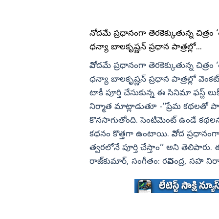
డా. బి ఆర్‌ అం
 అండ్ సన్స్’ మూవీ HD
హైదరాబాద్ : అమ్మవారికి బంగారు 
ఎడ్యుకేషన్
గుంటూరు
సమర్పించిన కొణిదెల నిహారిక .. ఫొ
కర్ణాటక
వినోదమే ప్రధానంగా తెరకెక్కుతున్న చిత్ర
వైరల్
బాపట్ల
తమిళనాడు
ధన్యా బాలకృష్ణన్ ప్రధాన పాత్రల్లో...
పల్నాడు
ఢిల్లీ
వినోదమే ప్రధానంగా తెరకెక్కుతున్న చిత్ర
కృష్ణా
మహారాష్ట్ర
ధన్యా బాలకృష్ణన్ ప్రధాన పాత్రల్లో వెంకట్
ఎన్టీఆర్
టాకీ పూర్తి చేసుకున్న ఈ సినిమా ఫస్ట్ ల
ఒడిశా
కర్నూలు
నిర్మాత మాట్లాడుతూ -‘‘ప్రేమ కథలతో పా
నంద్యాల
కొనసాగుతోంది. సెంటిమెంట్ ఉండే కథలను క
కథనం కొత్తగా ఉంటాయి. వినోద ప్రధానం
ప్రకాశం
త్వరలోనే పూర్తి చేస్తాం’’ అని తెలిపారు. ఈ
శ్రీపొట్టి శ్రీరా
రాజ్‌కుమార్, సంగీతం: రవిచంద్ర, సహ ని
శ్రీకాకుళం
విశాఖపట్నం
అనకాపల్లి
మోసం చేసిన లోకేష్
షూస్ వేసుకొని వెంకన్న విగ్రహం తీస
అల్లూరి సీతా