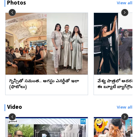
Photos
View all
ప్రెగ్నెన్సీతో సమంత.. ఆగస్టు ఎనర్జీతో ఇలా
వేశ్య పాత్రలో అదరగొట్
(ఫొటోలు)
ఈ బ్యూటీ బ్యాగ్‌గ్రౌం
Video
View all