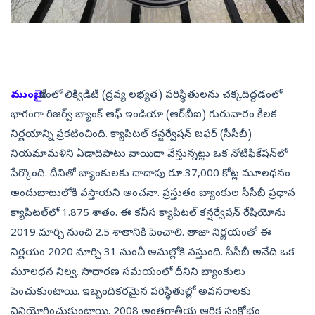
ముంబై:
దేశంలో లిక్విడిటీ (ద్రవ్య లభ్యత) పరిస్థితులను చక్కదిద్దడంలో
భాగంగా రిజర్వ్‌ బ్యాంక్‌ ఆఫ్‌ ఇండియా (ఆర్‌బీఐ) గురువారం కీలక
నిర్ణయాన్ని ప్రకటించింది. క్యాపిటల్‌ కన్జర్వేషన్‌ బఫర్‌ (సీసీబీ)
నియమామళిని ఏడాదిపాటు వాయిదా వేస్తున్నట్లు ఒక నోటిఫికేషన్‌లో
పేర్కొంది. దీనితో బ్యాంకులకు దాదాపు రూ.37,000 కోట్ల మూలధనం
అందుబాటులోకి వస్తాయని అంచనా. ప్రస్తుతం బ్యాంకుల సీసీబీ ప్రధాన
క్యాపిటల్‌లో 1.875 శాతం. ఈ కనీస క్యాపిటల్‌ కన్షర్వేషన్‌ రేషియోను
2019 మార్చి నుంచి 2.5 శాతానికి పెంచాలి. తాజా నిర్ణయంతో ఈ
నిర్ణయం 2020 మార్చి 31 నుంచీ అమల్లోకి వస్తుంది. సీసీబీ అనేది ఒక
మూలధన నిల్వ. సాధారణ సమయంలో దీనిని బ్యాంకులు
పెంచుకుంటాయి. ఇబ్బందికరమైన పరిస్థితుల్లో అవసరాలకు
వినియోగించుకుంటాయి. 2008 అంతర్జాతీయ ఆర్థిక సంక్షోభం