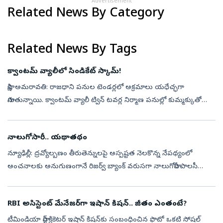
Advertisement
Related News By Category
Related News By Tags
క్వాంటమ్‌ వ్యాలీలో సిండికేట్‌ స్కామ్‌!
సాక్షి, అమరావతి: రాజధాని పనుల టెండర్లలో అక్రమాలు యధేచ్ఛగా
సాగుతున్నాయి. క్వాంటమ్‌ వ్యాలీ ట్విన్‌ టవర్ల నిర్మాణ పనుల్లో కుమ్మక్కుతో
స్కామ్‌కు పునాదులు పడ్డాయి. చదరపు అడుగుకు రూ.1,348.06 చొప్పున
అదనపు ప...
నాలుగోసారీ.. యథాతథం
న్యూఢిల్లీ: ద్రవ్యోల్బణం తీరుతెన్నులపై అస్పష్టత నెలకొన్న నేపథ్యంలో
అంచనాలకు అనుగుణంగానే రిజర్వ్‌ బ్యాంక్‌ వరుసగా నాలుగోసారీ పాలసీ
రేట్లను యథాతథంగా కొనసాగించింది. కీలకమైన రెపో రేటును 5.5 శాతంగానే
ఉంచాల...
RBI అసిస్టెంట్‌ మేనేజర్‌గా ఇషాన్‌ కిషన్‌.. జీతం ఎంతంటే?
టీమిండియా స్టార్‌ క్రికెటర్‌ ఇషాన్‌ కిషన్‌కు సంబంధించిన ఫొటో ఒకటి సోషల్‌