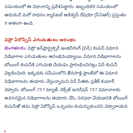
సమయంలో ఈ విధానాన్ని ప్రవేశపెట్టారు. ఇబ్బందికర సమయంలో
ఆదుకునే మరో సాధనం క్యాపిటల్‌ అడిక్వసీ రేషియో (సీఏఆర్‌) ప్రస్తుతం
9 శాతంగా ఉంది.
విప్రో ఏరోస్పేస్‌ ఎగుమతులు ఆరంభం
బెంగళూరు:
విప్రో ఇన్‌ఫ్రాస్ట్రక్చర్‌ ఇంజినీరింగ్‌ (విన్‌) కంపెనీ విమాన
విడిభాగాల ఎగుమతులు ఆరంభమయ్యాయి. విమాన విడిభాగాలను
బోయింగ్‌ కంపెనీకి ఎగుమతి చేయడం ప్రారంభించినట్లు విన్‌ కంపెనీ
వెల్లడించింది. ఇక్కడకు సమీపంలోని దేవనహళ్లి ప్లాంట్‌లో ఈ విమాన
విఢిభాగాలను తయారు చేస్తున్నామని విన్‌ సీఈఓ ప్రతీక్‌ కుమార్‌
చెప్పారు. బోయింగ్‌ 737 మ్యాజ్, నెక్స్‌ట్‌ జనరేషన్‌ 737 విమానాలకు
అవసరమైన విడిభాగాలను తయారు చేసి, సరఫరా చేయడానికి బోయింగ్‌
కంపెనీతో తమ విప్రో ఏరోస్పేస్‌ ఒప్పందం కుదుర్చుకుందని చెప్పారాయన.