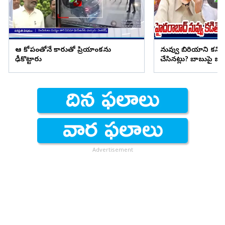
ఆ కోపంతోనే కారుతో ప్రియాంకను
నువ్వు బిరియాని కనిప
ఢీకొట్టారు
చేసినట్లు? బాబుపై బుగ్గన
Advertisement