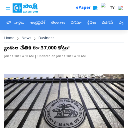
custom menu
Skip to main content
ePaper
TV
హోం
వార్తలు
ఆంధ్రప్రదేశ్
తెలంగాణ
సినిమా
క్రీడలు
బిజినెస్
ఫ్యామ
Breadcrumb
Home
News
Business
బ్యాంకుల చేతికి రూ.37,000 కోట్లు!
Jan 11 2019 4:58 AM
| Updated on
Jan 11 2019 4:58 AM