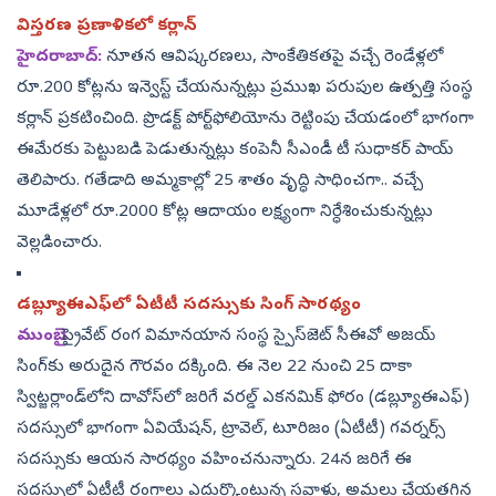
విస్తరణ ప్రణాళికలో కర్లాన్‌
హైదరాబాద్‌:
నూతన ఆవిష్కరణలు, సాంకేతికతపై వచ్చే రెండేళ్లలో
రూ.200 కోట్లను ఇన్వెస్ట్‌ చేయనున్నట్లు ప్రముఖ పరుపుల ఉత్పత్తి సంస్థ
కర్లాన్‌ ప్రకటించింది. ప్రొడక్ట్‌ పోర్ట్‌ఫోలియోను రెట్టింపు చేయడంలో భాగంగా
ఈమేరకు పెట్టుబడి పెడుతున్నట్లు కంపెనీ సీఎండీ టీ సుధాకర్‌ పాయ్‌
తెలిపారు. గతేడాది అమ్మకాల్లో 25 శాతం వృద్ధి సాధించగా.. వచ్చే
మూడేళ్లలో రూ.2000 కోట్ల ఆదాయం లక్ష్యంగా నిర్ధేశించుకున్నట్లు
వెల్లడించారు.
డబ్ల్యూఈఎఫ్‌లో ఏటీటీ సదస్సుకు సింగ్‌ సారథ్యం
ముంబై:
ప్రైవేట్‌ రంగ విమానయాన సంస్థ స్పైస్‌జెట్‌ సీఈవో అజయ్‌
సింగ్‌కు అరుదైన గౌరవం దక్కింది. ఈ నెల 22 నుంచి 25 దాకా
స్విట్జర్లాండ్‌లోని దావోస్‌లో జరిగే వరల్డ్‌ ఎకనమిక్‌ ఫోరం (డబ్ల్యూఈఎఫ్‌)
సదస్సులో భాగంగా ఏవియేషన్, ట్రావెల్, టూరిజం (ఏటీటీ) గవర్నర్స్‌
సదస్సుకు ఆయన సారథ్యం వహించనున్నారు. 24న జరిగే ఈ
సదస్సులో ఏటీటీ రంగాలు ఎదుర్కొంటున్న సవాళ్లు, అమలు చేయతగిన