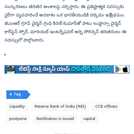
సంస్కరణలు తదితర అంశాలపై చర్చిస్తారు. ఈ ప్రతిష్టాత్మక సదస్సుకు
చైర్‌గా వ్యవహరించే అవకాశం ఒక భారతీయుడికి దక్కడం ఇదే ప్రథమం.
జీఎంఆర్‌ గ్రూప్‌ చైర్మన్‌ గ్రంధి కిరణ్‌ కుమార్‌తో పాటు లుఫ్తాన్సా చైర్మన్‌
కార్‌స్టెన్‌ స్పోర్, మారియట్‌ ఇంటర్నేషనల్‌ అర్నె సోరెన్సన్‌ తదితరులు ఈ
సదస్సులో పాల్గొంటారు.
# Tag
Liquidity
Reserve Bank of India (RBI)
CCB officers
postpone
Notification is issued
capital