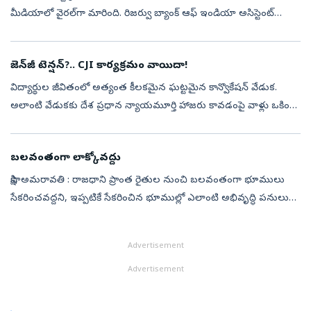
మీడియాలో వైరల్‌గా మారింది. రిజర్వు బ్యాంక్‌ ఆఫ్‌ ఇండియా అసిస్టెంట్‌
మేనేజర్‌ విధుల్లో భాగంగా.. సహచర ఉద్యోగులతో అతడు కలిసి ఉన్న ...
జెన్‌జీ టెన్షన్‌?.. CJI కార్యక్రమం వాయిదా!
విద్యార్థుల జీవితంలో అత్యంత కీలకమైన ఘట్టమైన కాన్వొకేషన్‌ వేడుక.
అలాంటి వేడుకకు దేశ ప్రధాన న్యాయమూర్తి హాజరు కావడంపై వాళ్లు ఒకింత
ఎగ్జయిటింగ్‌గా ఫీలయ్యారు. తల్లిదండ్రుల కోసం టికెట్లు.. హోటల్‌ రూమ్స్‌ అ...
బలవంతంగా లాక్కోవద్దు
సాక్షి, అమరావతి : రాజధాని ప్రాంత రైతుల నుంచి బలవంతంగా భూములు
సేకరించవద్దని, ఇప్పటికే సేకరించిన భూముల్లో ఎలాంటి అభివృద్ధి పనులు
చేపట్టారో ప్రభుత్వం స్పష్టం చేయాలని ఉమ్మడి ఆంధ్రప్రదేశ్‌ హైకోర్టు విశ్రా...
Advertisement
Advertisement