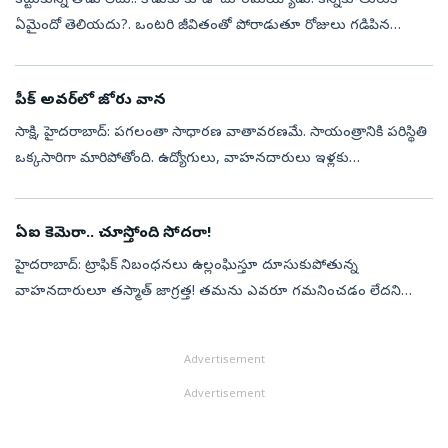
కట్టుకున్న తోడు లేదు.. కొడుకు కూడా దూరమయ్యాడు. కన్నకూతురుకి
ఏమైందో తెలియదు?. ఒంటరి జీవితంతో పోరాడుతూ రోజులు గడిపిన
ఆమెను చివరకు మృత్యువు కూడా నిశ్శబ్దంగానే తీసుకెళ్లింది. అయితే ఆమె
మరణించిన విషయం చెప్...
పీక్‌ అవర్‌లో జోరు వాన
సాక్షి, హైదరాబాద్‌: పగలంతా సాధారణ వాతావరణమే. సాయంత్రానికి పరిస్థితి
ఒక్కసారిగా మారిపోతోంది. ఉద్యోగులు, వాహనదారులు ఇళ్లకు
తిరుగుపయనమయ్యే ‘పీక్‌ అవర్‌’లో వరుణుడు కుంభవృష్టి కురిపిస్తున్నాడు.
ఎప్పటి మాది...
ఏఐ కెమెరా.. చూస్తోంది సోదరా!
హైదరాబాద్‌: ట్రాఫిక్‌ నిబంధనలు ఉల్లంఘిస్తూ దూసుకుపోతున్న
వాహనదారులూ తస్మాత్‌ జాగ్రత్త! తమను ఎవరూ గమనించడం లేదని
నిత్యం నిబంధనలు ఉల్లంఘిస్తే ట్రాఫిక్‌ చలానాలు జనరేట్‌ చేయడానికి ఏఐ
కెమెరాలు వచ్చేశాయి. ...
Advertisement
Advertisement