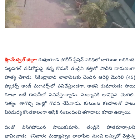
సాక్షి, మేడ్చల్ జిల్లా:
కుషాయిగూడ పోలీస్ స్టేషన్ పరిధిలో దారుణం జరిగింది.
పట్టపగలే నడిరోడ్డుపై కన్న కొడుకే తండ్రిని కత్తితో పొడిచి దారుణంగా
హత్య చేశాడు. సికింద్రాబాద్‌ లాలాపేటకు చెందిన ఆరెల్లి మొగిలి (45)
ప్యాకర్స్‌ అండ్‌ మూవర్స్‌లో పనిచేస్తుండగా, అతని కుమారుడు సాయి
కూడా అదే కంపెనీలో పనిచేస్తున్నాడు. మద్యానికి బానిసైన మొగిలి..
నిత్యం తాగొచ్చి ఇంట్లో గొడవ చేసేవాడు. కుటుంబ కలహాలతో పాటు
వీరిమధ్య కొంతకాలంగా ఆస్తికి సంబంధించి తగాదాలు కూడా ఉన్నాయి.
దీంతో విసిగిపోయిన సాయికుమార్‌.. తండ్రినే హతమార్చాలని
భావించాడు. శనివారం మధ్యాహ్నం లాలాపేట నుంచి బస్సులో వెళ్తున్న