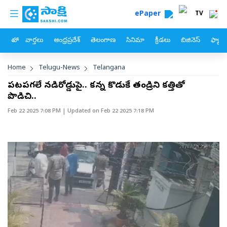
custom menu
Skip to main content
ePaper
TV
హోం
వార్తలు
ఆంధ్రప్రదేశ్
తెలంగాణ
సినిమా
క్రీడలు
బిజినెస్
ఫ్యామ
Breadcrumb
Home
Telugu-News
Telangana
పట్టపగలే నడిరోడ్డుపై.. కన్న కొడుకే తండ్రిని కత్తితో
పొడిచి..
Feb 22 2025 7:08 PM
| Updated on
Feb 22 2025 7:18 PM