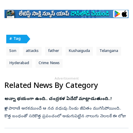
# Tag
Son
attacks
father
Kushaiguda
Telangana
Hyderabad
Crime News
Advertisement
Related News By Category
అన్నా భయంగా ఉంది.. చంద్రకళ ఏదేదో మాట్లాడుతుంది..!
కాళ్ల పారాణి ఆరకముందే ఆ నవ వధువు నిండు జీవితం ముగిసిపోయింది..
కొత్త బంధంతో సరికొత్త ప్రపంచంలో అడుగుపెట్టిన నాలుగు నెలలకే ఈ లోకాన్నే
విడిచి వెళ్లిపోయింది. ఉన్నత చదువులు అభ్యసించి ఉత్తీర్ణురాలైన ఆమె తన...