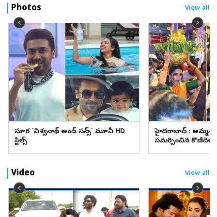
Photos
View all
సూర్య ‘విశ్వనాథ్ అండ్ సన్స్’ మూవీ HD
హైదరాబాద్ : అమ్మవా
స్టిల్స్
సమర్పించిన కొణిదెల న
వైరల్
Video
View all