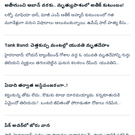
అసాద్ నుంచి ఆబాన్ వరకు.. మృత్యుపాశంలో అతీక్ కుటుంబం!
లక్నో: మాఫియా డాన్, మాజీ ఎంపీ అతీక్ అహ్మద్ కుటుంబంలో గత
మూడేళ్లుగా వరుస విషాదాలు అలుముకున్నాయి. ఉమేష్ పాల్ హత్య కేసుతో
మొదలైన పోలీసుల ఏరివేత చర్యలు, ఆ తర్వాత అతీక్, ఆయన తమ్ముడు
అష్రఫ్‌ల హత్యలు, తాజాగా...
Tank Bund: చెత్తకుప్ప మంటల్లో యువతి మృతదేహం
హైదరాబాద్: లోయర్‌ ట్యాంక్‌బండ్‌ గోశాల వద్ద ఓ యువతి మృతదేహాన్ని గుర్తు
తెలియని వ్యక్తులు తగులబెట్టిన ఘటన కలకలం రేపింది. యువతిని
హత్యచేసి.. మృతదేహాన్ని ఇక్కడికి తీసుకొచ్చి తగులబెట్టారా? లేక ఇక్కడే
హత్య ...
ఏడాది తర్వాత అస్థిపంజరంగా..!
కట్టుకున్న తోడు లేదు.. కొడుకు కూడా దూరమయ్యాడు. కన్నకూతురుకి
ఏమైందో తెలియదు?. ఒంటరి జీవితంతో పోరాడుతూ రోజులు గడిపిన
ఆమెను చివరకు మృత్యువు కూడా నిశ్శబ్దంగానే తీసుకెళ్లింది. అయితే ఆమె
మరణించిన విషయం చెప్...
పీక్‌ అవర్‌లో జోరు వాన