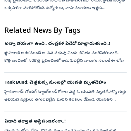
సాక్షి, హైదరాబాద్‌: పగలంతా సాధారణ వాతావరణమే. సాయంత్రానికి పరిస్థితి
ఒక్కసారిగా మారిపోతోంది. ఉద్యోగులు, వాహనదారులు ఇళ్లకు
తిరుగుపయనమయ్యే ‘పీక్‌ అవర్‌’లో వరుణుడు కుంభవృష్టి కురిపిస్తున్నాడు.
ఎప్పటి మాది...
Related News By Tags
అన్నా భయంగా ఉంది.. చంద్రకళ ఏదేదో మాట్లాడుతుంది..!
కాళ్ల పారాణి ఆరకముందే ఆ నవ వధువు నిండు జీవితం ముగిసిపోయింది..
కొత్త బంధంతో సరికొత్త ప్రపంచంలో అడుగుపెట్టిన నాలుగు నెలలకే ఈ లోకాన్నే
విడిచి వెళ్లిపోయింది. ఉన్నత చదువులు అభ్యసించి ఉత్తీర్ణురాలైన ఆమె తన...
Tank Bund: చెత్తకుప్ప మంటల్లో యువతి మృతదేహం
హైదరాబాద్: లోయర్‌ ట్యాంక్‌బండ్‌ గోశాల వద్ద ఓ యువతి మృతదేహాన్ని గుర్తు
తెలియని వ్యక్తులు తగులబెట్టిన ఘటన కలకలం రేపింది. యువతిని
హత్యచేసి.. మృతదేహాన్ని ఇక్కడికి తీసుకొచ్చి తగులబెట్టారా? లేక ఇక్కడే
హత్య ...
ఏడాది తర్వాత అస్థిపంజరంగా..!