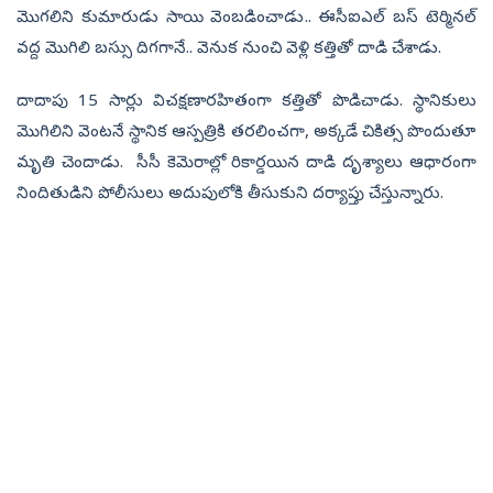
మొగలిని కుమారుడు సాయి వెంబడించాడు.. ఈసీఐఎల్‌ బస్‌ టెర్మినల్‌
వద్ద మొగిలి బస్సు దిగగానే.. వెనుక నుంచి వెళ్లి కత్తితో దాడి చేశాడు.
దాదాపు 15 సార్లు విచక్షణారహితంగా కత్తితో పొడిచాడు. స్థానికులు
మొగిలిని వెంటనే స్థానిక ఆస్పత్రికి తరలించగా, అక్కడే చికిత్స పొందుతూ
మృతి చెందాడు. సీసీ కెమెరాల్లో రికార్డయిన దాడి దృశ్యాలు ఆధారంగా
నిందితుడిని పోలీసులు అదుపులోకి తీసుకుని దర్యాప్తు చేస్తున్నారు.