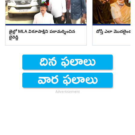
జైల్లో MLA విరూపాక్షిని పరామర్శించిన
దోస్తీ ఎలా మొదలైందం
బైరెడ్డి
Advertisement