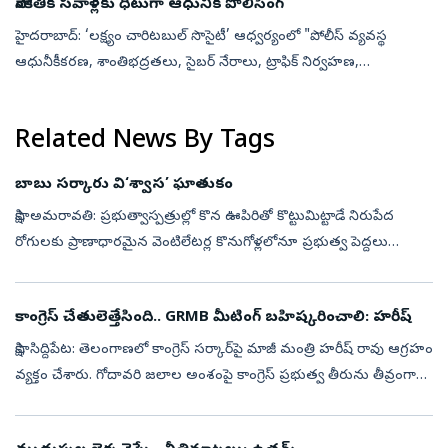
సాంకేతిక సవాళ్లకు ధీటుగా ఆధునిక పోలీసింగ్‌
హైదరాబాద్: ‘లక్ష్యం చారిటబుల్ సొసైటీ’ ఆధ్వర్యంలో "పోలీస్ వ్యవస్థ
ఆధునీకీకరణ, శాంతిభద్రతలు, సైబర్ నేరాలు, ట్రాఫిక్ నిర్వహణ,
ఎదురవుతున్న నూతన సవాళ్లు" అనే అంశంపై జాతీయ స్థాయి పోలీస్
సెమినార్ శనివారం జరి...
Related News By Tags
బాబు సర్కారు వి‘శ్వాస’ ఘాతుకం
సాక్షి, అమరావతి: ప్రభుత్వాస్పత్రుల్లో కొన ఊపిరితో కొట్టుమిట్టాడే నిరుపేద
రోగులకు ప్రాణాధారమైన వెంటిలేటర్ల కొనుగోళ్లలోనూ ప్రభుత్వ పెద్దలు
అవినీతికి పాల్పడుతున్నారు. బహిరంగ మార్కెట్‌లో రూ.22 లక్షల నుంచి...
కాంగ్రెస్ చేతులెత్తేసింది.. GRMB మీటింగ్‌ బహిష్కరించాలి: హరీష్‌
సాక్షి, సిద్దిపేట: తెలంగాణలో కాంగ్రెస్‌ సర్కార్‌పై మాజీ మంత్రి హరీష్‌ రావు ఆగ్రహం
వ్యక్తం చేశారు. గోదావరి జలాల అంశంపై కాంగ్రెస్ ప్రభుత్వ తీరును తీవ్రంగా
విమర్శించారు. రాష్ట్ర ప్రభుత్వానికి ప్రాజెక్టు...