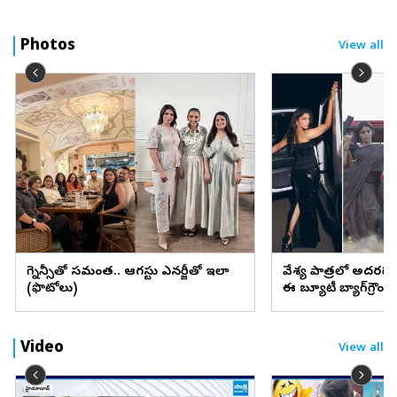
Photos
View all
ప్రెగ్నెన్సీతో సమంత.. ఆగస్టు ఎనర్జీతో ఇలా
వేశ్య పాత్రలో అదరగొట్
(ఫొటోలు)
ఈ బ్యూటీ బ్యాగ్‌గ్రౌం
Video
View all