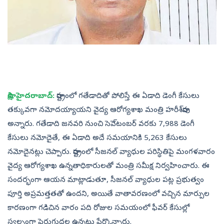
సాక్షి, హైదరాబాద్‌:
రాష్ట్రంలో గతేడాదితో పోలిస్తే ఈ ఏడాది డెంగీ కేసులు
తక్కువగా నమోదయ్యాయని వైద్య ఆరోగ్యశాఖ మంత్రి హరీశ్‌రావు
అన్నారు. గతేడాది జనవరి నుంచి సెపె్టంబర్‌ వరకు 7,988 డెంగీ
కేసులు నమోదైతే, ఈ ఏడాది అదే సమయానికి 5,263 కేసులు
నమోదైనట్లు చెప్పారు. రాష్ట్రంలో సీజనల్‌ వ్యాధుల పరిస్థితిపై మంగళవారం
వైద్య ఆరోగ్యశాఖ ఉన్నతాధికారులతో మంత్రి సమీక్ష నిర్వహించారు. ఈ
సందర్భంగా ఆయన మాట్లాడుతూ, సీజనల్‌ వ్యాధుల పట్ల ప్రభుత్వం
పూర్తి అప్రమత్తతతో ఉందని, అయితే వాతావరణంలో వచ్చిన మార్పుల
కారణంగా గడిచిన వారం పది రోజుల సమయంలో ఫీవర్‌ కేసుల్లో
స్వల్పంగా పెరుగుదల ఉన్నట్లు పేర్కొన్నారు.