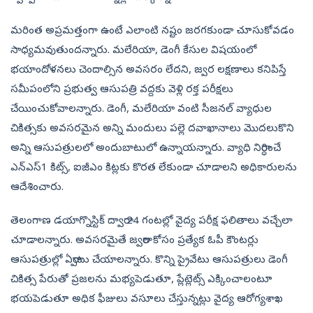
మరింత అప్రమత్తంగా ఉంటే ఎలాంటి నష్టం జరగకుండా చూసుకోవడం
సాధ్యమవుతుందన్నారు. మలేరియా, డెంగీ కేసుల విషయంలో
భయాందోళనలు చెందాల్సిన అవసరం లేదని, జ్వర లక్షణాలు కనిపిస్తే
సమీపంలోని ప్రభుత్వ ఆసుపత్రి వద్దకు వెళ్లి రక్త పరీక్షలు
చేయించుకోవాలన్నారు. డెంగీ, మలేరియా వంటి సీజనల్‌ వ్యాధుల
చికిత్సకు అవసరమైన అన్ని మందులు పల్లె దవాఖానాలు మొదలుకొని
అన్ని ఆసుపత్రులలో అందుబాటులో ఉన్నాయన్నారు. వ్యాధి నిర్ధారించే
ఎన్‌ఎస్‌1 కిట్స్, ఐజీఎం కిట్లకు కొరత లేకుండా చూడాలని అధికారులను
ఆదేశించారు.
తెలంగాణ డయాగ్నొస్టిక్‌ ద్వారా 24 గంటల్లో వైద్య పరీక్ష ఫలితాలు వచ్చేలా
చూడాలన్నారు. అవసరమైతే జ్వరాల కోసం ప్రత్యేక ఓపీ కౌంటర్లు
ఆసుపత్రుల్లో ఏర్పాటు చేయాలన్నారు. కొన్ని ప్రైవేటు ఆసుపత్రులు డెంగీ
చికిత్స పేరుతో ప్రజలను మభ్యపెడుతూ, ప్లేట్లెట్స్‌ ఎక్కించాలంటూ
భయపెడుతూ అధిక ఫీజులు వసూలు చేస్తున్నట్లు వైద్య ఆరోగ్యశాఖ