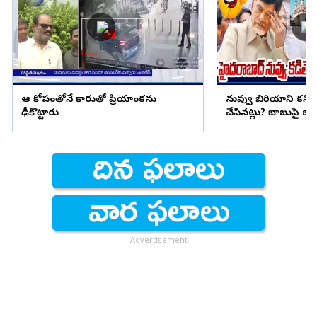
ఆ కోపంతోనే కారుతో ప్రియాంకను
నువ్వు బిరియాని కనిప
ఢీకొట్టారు
చేసినట్లు? బాబుపై బుగ్గన
Advertisement