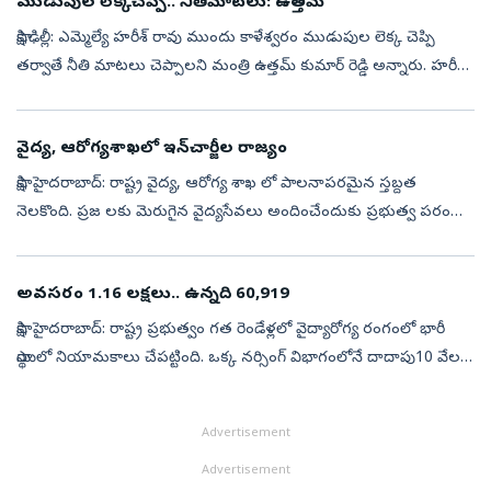
ముడుపుల లెక్కచెప్పే.. నీతిమాటలు: ఉత్తమ్‌
సాక్షి,ఢిల్లీ: ఎమ్మెల్యే హరీశ్‌ రావు ముందు కాళేశ్వరం ముడుపుల లెక్క చెప్పి
తర్వాతే నీతి మాటలు చెప్పాలని మంత్రి ఉత్తమ్‌ కుమార్‌ రెడ్డి అ‍న్నారు. హరీష్
రావు ప్రకటన పై ఘాటుగా మండిపడ్డారు. కట్టు కథలతో బట్...
వైద్య, ఆరోగ్యశాఖలో ఇన్‌చార్జీల రాజ్యం
సాక్షి, హైదరాబాద్‌: రాష్ట్ర వైద్య, ఆరోగ్య శాఖ లో పాలనాపరమైన స్తబ్దత
నెలకొంది. ప్రజ లకు మెరుగైన వైద్యసేవలు అందించేందుకు ప్రభుత్వ పరంగా
భారీగా నిధులు కేటా యిస్తూ కొత్త ఆస్పత్రులు, వైద్య కళాశా లలు, సూపర్...
అవసరం 1.16 లక్షలు.. ఉన్నది 60,919
సాక్షి, హైదరాబాద్‌: రాష్ట్ర ప్రభుత్వం గత రెండేళ్లలో వైద్యారోగ్య రంగంలో భారీ
స్థాయిలో నియామకాలు చేపట్టింది. ఒక్క నర్సింగ్‌ విభాగంలోనే దాదాపు10 వేల
మందిని నియమించింది. వారికి రాష్ట్ర స్థాయిలో శిక్షణ కార...
Advertisement
Advertisement