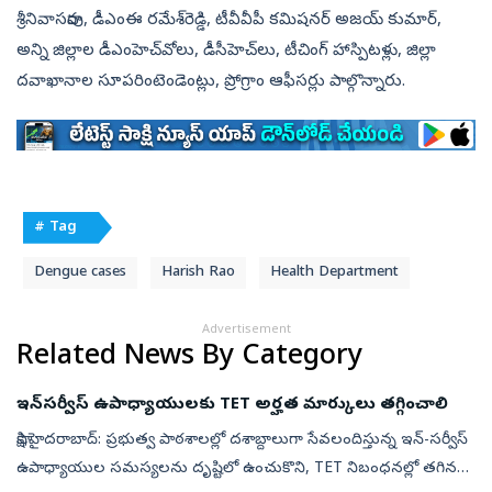
శ్రీనివాసరావు, డీఎంఈ రమేశ్‌రెడ్డి, టీవీవీపీ కమిషనర్‌ అజయ్‌ కుమార్,
అన్ని జిల్లాల డీఎంహెచ్‌వోలు, డీసీహెచ్‌లు, టీచింగ్‌ హాస్పిటళ్లు, జిల్లా
దవాఖానాల సూపరింటెండెంట్లు, ప్రోగ్రాం ఆఫీసర్లు పాల్గొన్నారు.
# Tag
Dengue cases
Harish Rao
Health Department
Advertisement
Related News By Category
ఇన్‌సర్వీస్‌ ఉపాధ్యాయులకు TET అర్హత మార్కులు తగ్గించాలి
సాక్షి,హైదరాబాద్: ప్రభుత్వ పాఠశాలల్లో దశాబ్దాలుగా సేవలందిస్తున్న ఇన్-సర్వీస్
ఉపాధ్యాయుల సమస్యలను దృష్టిలో ఉంచుకొని, TET నిబంధనల్లో తగిన