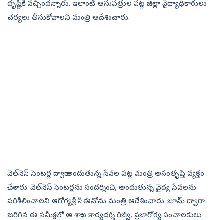
దృష్టికి వచ్చిందన్నారు. ఇలాంటి ఆసుపత్రుల పట్ల జిల్లా వైద్యాధికారులు
చర్యలు తీసుకోవాలని మంత్రి ఆదేశించారు.
వెల్‌నెస్‌ సెంటర్ల ద్వారా అందుతున్న సేవల పట్ల మంత్రి అసంతృప్తి వ్యక్తం
చేశారు. వెల్‌నెస్‌ సెంటర్లను సందర్శించి, అందుతున్న వైద్య సేవలను
పరిశీలించాలని ఆరోగ్యశ్రీ సీఈవోను మంత్రి ఆదేశించారు. జూమ్‌ ద్వారా
జరిగిన ఈ సమీక్షలో ఆ శాఖ కార్యదర్శి రిజ్వీ, ప్రజారోగ్య సంచాలకులు