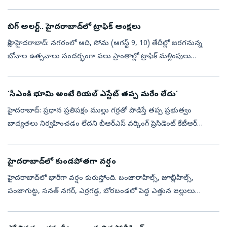
సడలింపులు కల్పించి వారికి న్యాయం చేయాలని స్కూల్ టీచర్స్ ఫెడరేషన్...
బిగ్ అలర్ట్.. హైదరాబాద్‌లో ట్రాఫిక్‌ ఆంక్షలు
సాక్షి, హైదరాబాద్: నగరంలో ఆది, సోమ (ఆగస్ట్‌ 9, 10) తేదీల్లో జరగనున్న
బోనాల ఉత్సవాలు సందర్భంగా పలు ప్రాంతాల్లో ట్రాఫిక్ మళ్లింపులు
చేపట్టనున్నట్లు హైదరాబాద్ ట్రాఫిక్ పోలీసులు వెల్లడించారు. లాల్ దర్వాజా...
‘సీఎంకి భూమి అంటే రియల్‌ ఎస్టేట్‌ తప్ప మరేం లేదు’
హైదరాబాద్‌: ప్రధాన ప్రతిపక్షం ముల్లు గర్రతో పొడిస్తే తప్ప ప్రభుత్వం
బాద్యతలు నిర్వహించడం లేదని బీఆర్‌ఎస్‌ వర్కింగ్‌ ప్రెసిడెంట్‌ కేటీఆర్‌
ఆగ్రహం వ్యక్తం చేశారు. సీఎంకి భూమి అంటే రియల్‌ ఎస్టేట్‌ తప్ప ...
హైదరాబాద్‌లో కుండపోతగా వర్షం
హైదరాబాద్‌లో భారీగా వర్షం కురుస్తోంది. బంజారాహిల్స్‌, జూబ్లీహిల్స్‌,
పంజాగుట్ట, సనత్‌ నగర్‌, ఎర్రగడ్డ, బోరబండలో పెద్ద ఎత్తున జల్లులు
కురుస్తున్నాయి. ఎస్‌ఆర్‌ నగర్‌, ఫిలీంనగర్‌, అమీర్‌పేటలో కుండపోతగా వ...