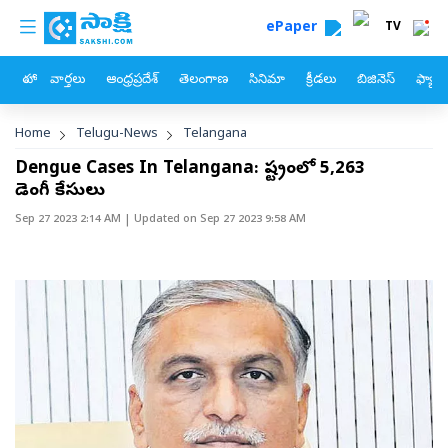
custom menu
Skip to main content
ePaper
TV
హోం
వార్తలు
ఆంధ్రప్రదేశ్
తెలంగాణ
సినిమా
క్రీడలు
బిజినెస్
ఫ్యామ
Breadcrumb
Home
Telugu-News
Telangana
Dengue Cases In Telangana: రాష్ట్రంలో 5,263
డెంగీ కేసులు
Sep 27 2023 2:14 AM
| Updated on
Sep 27 2023 9:58 AM