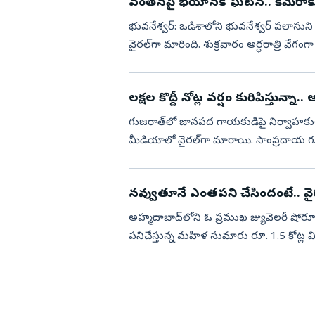
వంతెనపై భయానక ఘటన.. కెమెరాకు 
భువనేశ్వర్‌: ఒడిశాలోని భువనేశ్వర్‌ పల
వైరల్‌గా మారింది. శుక్రవారం అర్ధరాత్రి వేగంగా వ
ఈడ్...
లక్షల కొద్దీ నోట్ల వర్షం కురిపిస్తున్న
గుజరాత్‌లో జానపద గాయకుడిపై నిర్వాహకులు 
మీడియాలో వైరల్‌గా మారాయి. సాంప్రదాయ గ
గ్రామంలో జరిగింది. ఈ ప్రదర్శ...
నవ్వుతూనే ఎంతపని చేసిందంటే.. వైరల
అహ్మదాబాద్‌లోని ఓ ప్రముఖ జ్యువెలరీ షో
పనిచేస్తున్న మహిళ సుమారు రూ. 1.5 కోట్
సంబంధించిన సీసీటీవీ దృశ్యాలు వ...