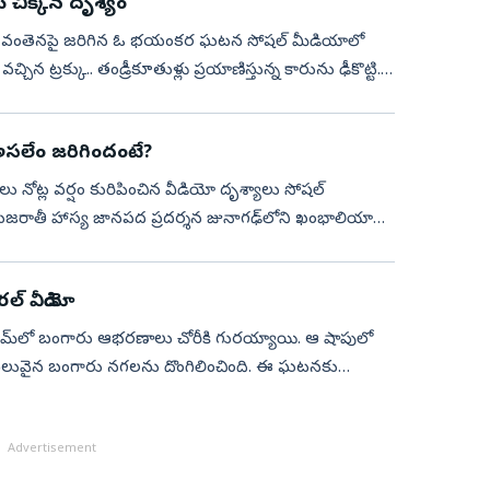
చిక్కిన దృశ్యం
ాసుని వంతెనపై జరిగిన ఓ భయంకర ఘటన సోషల్‌ మీడియాలో
చ్చిన ట్రక్కు.. తండ్రీకూతుళ్లు ప్రయాణిస్తున్న కారును ఢీకొట్టి..
ా.. అసలేం జరిగిందంటే?
నోట్ల వర్షం కురిపించిన వీడియో దృశ్యాలు సోషల్‌
ుజరాతీ హాస్య జానపద ప్రదర్శన జునాగఢ్‌లోని ఖంభాలియా
్‌ వీడియో
రూమ్‌లో బంగారు ఆభరణాలు చోరీకి గురయ్యాయి. ఆ షాపులో
ల విలువైన బంగారు నగలను దొంగిలించింది. ఈ ఘటనకు
Advertisement