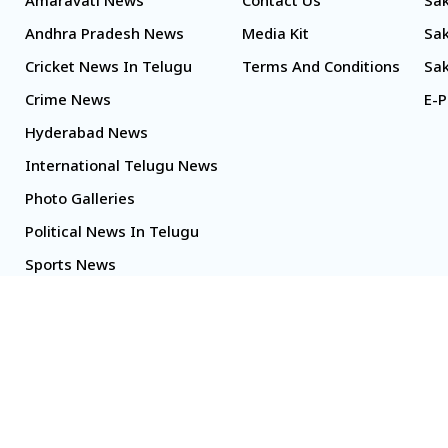
Amaravati News
Contact Us
Sak
Andhra Pradesh News
Media Kit
Sak
Cricket News In Telugu
Terms And Conditions
Sak
Crime News
E-P
Hyderabad News
International Telugu News
Photo Galleries
Political News In Telugu
Sports News
TS Politics News
Telangana News
Telugu Movie Reviews