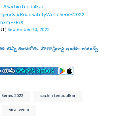
n
#SachinTendulkar
egends
#RoadSafetyWorldSeries2022
CimxmF7Rr9
et1)
September 10, 2022
 బిన్నీ ఊచకోత.. సౌతాఫ్రికాపై ఇండియా లెజెండ్స్
 Series 2022
sachin tenudulkar
viral vedio