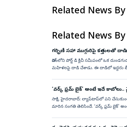
Related News By
Related News By
గర్భిణీ సహా ముగ్గురిపై కత్తులతో దాడి: 
పారిస్‌లోని పోర్ట్ డి క్లిచీ సమీపంలో ఒక దుండగుడు వీరంగం సృష్టించాడు. రెండు పొడవైన కత్తులతో ముగ్గురు
మహిళలపై దాడి చేశాడు. ఈ దాడిలో ఇద్దరు తీవ్రంగా గాయపడగా, ఒకరి పరిస్థితి విషమంగా ఉంది. అయితే
డ్యూటీ...
‘వర్క్‌ ఫ్రమ్‌ బైక్‌’ అంటే ఇదే కాబోలు.. 
సాక్షి, హైదరాబాద్‌: ల్యాప్‌టాప్‌లో పని చేసు
మారిన సంగతి తెలిసిందే. ‘వర్క్‌ ఫ్రమ్‌ బైక్‌’