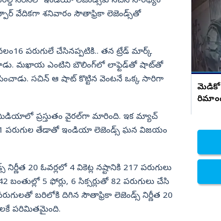
రల్డ్‌ సిరీస్‌లో ఇండియా లెజెండ్స్‌కు సచిన్‌ సారథ్యం
రాజమండ్రి డాక్టర్ ప్రియాంక ఘటనపై ఫ్రెండ్స్
సంచలన నిజాలు..!
ూర్‌ వేదికగా శనివారం సౌతాఫ్రికా లెజెండ్స్‌తో
నిజామాబాద్
్యం
కామారెడ్డి
ి
రంగారెడ్డి
లం16 పరుగులే చేసినప్పటికి.. తన ట్రేడ్‌ మార్క్‌
. మఖాయ ఎంటిని బౌలింగ్‌లో లాఫ్టెడ్‌తో షాట్‌తో
వికారాబాద్
పించాడు. సచిన్‌ ఆ షాట్‌ కొట్టిన వెంటనే ఒక్క సారిగా
వరంగల్
మెడికో
రిమాం
హన్మకొండ
జనగాం
ియాలో ప్రస్తుతం వైరల్‌గా మారింది. ఇక మ్యాచ్‌
్‌పై 61 పరుగుల తేడాతో ఇండియా లెజెండ్స్‌ ఘన విజయం
జయశంకర్
మహబూబాబాద్
ములుగు
‌ నిర్ణీత 20 ఓవర్లలో 4 వికెట్ల నష్టానికి 217 పరుగులు
ీ 42 బంతుల్లో 5 ఫోర్లు, 6 సిక్సర్లుతో 82 పరుగులు చేసి
ో బరిలోకి దిగిన సౌతాఫ్రికా లెజెండ్స్‌ నిర్ణీత 20
ులకే పరిమితమైంది.