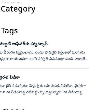
Advertisement
 Category
 Tags
డ్యూటీ ఆఫీసర్‌కు హ్యాట్సాఫ్‌
వైరల్‌ వీడియో
కుంటూ బైక్‌ నడుపుతూ వెళ్తున్న ఓ యువకుడి వీడియో.. వైరల్‌గా
 అంటూ ఈ వీడియోపై నెటిజన్లు స్పందిస్తున్నారు. ఈ వీడియోపై...