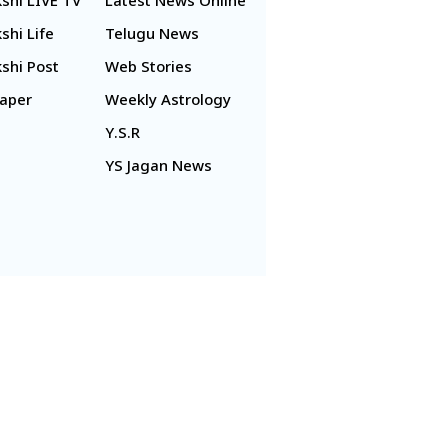
shi LIVE TV
Latest News Online
shi Life
Telugu News
shi Post
Web Stories
aper
Weekly Astrology
Y.S.R
YS Jagan News