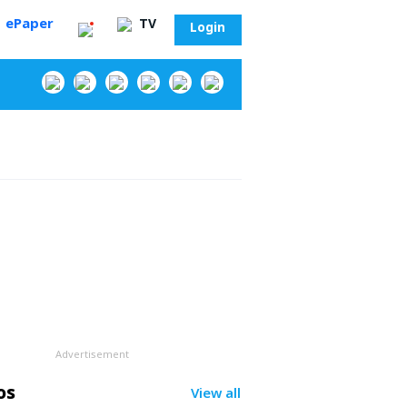
ePaper
TV
Login
‌
Advertisement
సా?
os
View all