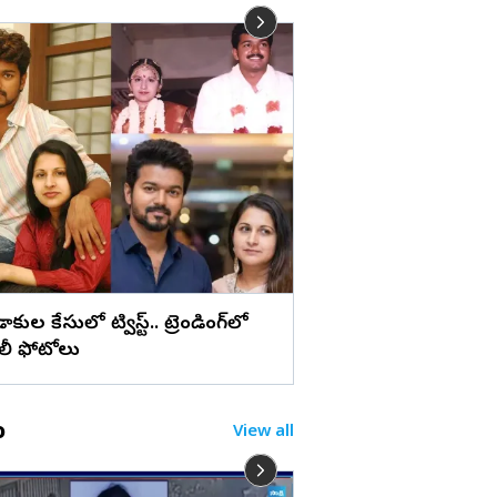
లు
మేడ్చల్ మల్కాజిగిరి జిల్లా
బోనాల పండుగ (ఫొటోల
ిడాకుల కేసులో ట్విస్ట్.. ట్రెండింగ్‌లో
ిలీ ఫోటోలు
o
View all