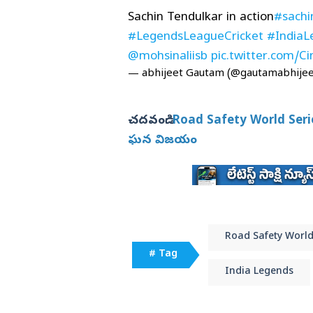
Sachin Tendulkar in action
#sachi
#LegendsLeagueCricket
#IndiaL
@mohsinaliisb
pic.twitter.com/
— abhijeet Gautam (@gautamabhije
చదవండి:
Road Safety World Series:
ఘన విజయం
Road Safety World
# Tag
India Legends