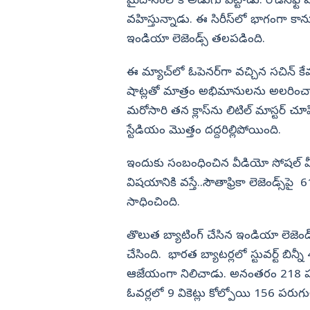
మైదానంలోకి అడుగు పెట్టాడు. రోడ్‌సేఫ్టీ వ
లనం.. 3 కారుతో
కొరియన్ కనకరాజు హిట్టా? ఫట్టా?
వహిస్తున్నాడు. ఈ సిరీస్‌లో భాగంగా కాన్ప
విజయనగరం
ఇండియా లెజెండ్స్‌ తలపడింది.
పార్వతీపురం మన
పశ్చిమ గోదావర
ఈ మ్యాచ్‌లో ఓపెనర్‌గా వచ్చిన సచిన్‌ కేవ
షాట్లతో మాత్రం అభిమానులను అలరించాడు
ఏలూరు
మరోసారి తన క్లాస్‌ను లిటిల్‌ మాస్టర్‌ చూ
వైఎస్సార్
స్టేడియం మొత్తం దద్దరిల్లిపోయింది.
అన్నమయ్య
ఇందుకు సంబంధించిన వీడియో సోషల్‌ మీడ
విషయానికి వస్తే..సౌతాఫ్రికా లెజెండ్స
సాధించింది.
తొలుత బ్యాటింగ్‌ చేసిన ఇండియా లెజెండ్స్
చేసింది. భారత బ్యాటర్లలో స్టువర్ట్‌ బిన్న
ఆజేయంగా నిలిచాడు. అనంతరం 218 పరుగులత
ఓవర్లలో 9 వికెట్లు కోల్పోయి 156 పరుగ