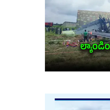
డా. బి ఆర్‌ అం
 అండ్ సన్స్’ మూవీ HD
హైదరాబాద్ : అమ్మవారికి బంగారు 
ఎడ్యుకేషన్
గుంటూరు
సమర్పించిన కొణిదెల నిహారిక .. ఫొ
కర్ణాటక
వైరల్
బాపట్ల
తమిళనాడు
పల్నాడు
ఢిల్లీ
కృష్ణా
మహారాష్ట్ర
ఎన్టీఆర్
ఒడిశా
కర్నూలు
నంద్యాల
ప్రకాశం
శ్రీపొట్టి శ్రీరా
శ్రీకాకుళం
విశాఖపట్నం
అనకాపల్లి
మోసం చేసిన లోకేష్
షూస్ వేసుకొని వెంకన్న విగ్రహం తీస
అల్లూరి సీతా