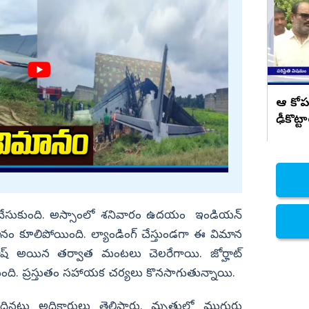
అమలు చెయ్.. అనితకు వరుదు కళ్యాణి
సూచన
నిజామాబాద్
్యం
కామారెడ్డి
ి
రంగారెడ్డి
వికారాబాద్
ఆ కోప
వరంగల్
ఢీకొట్ట
హన్మకొండ
జనగాం
జయశంకర్
మహబూబాబాద్
ుచేసుకుంది. అస్సాంలో శనివారం ఉదయం ఇండియన్
ములుగు
విమానం కూలిపోయింది. ల్యాండింగ్ చేస్తుండగా ఈ విమాన
్రాష్ అయిన తర్వాత మంటలు చెలరేగాయి. జోర్హాట్
ుంది. ప్రస్తుతం సహాయక చర్యలు కొనసాగుతున్నాయి.
ట్టు అధికారులు తెలిపారు. మృతుల్లో ముగ్గురు