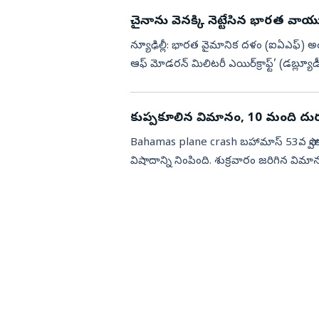
చైనాను వెనక్కి నెట్టేసిన భారత వాయ
న్యూఢిల్లీ: భారత వైమానిక దళం (ఐఏఎఫ్‌) అంతర్జ
ఆఫ్ మోడరన్ మిలిటరీ ఎయిర్‌క్రాఫ్ట్’ (డబ్ల్
భ...
కుప్ప​కూలిన విమానం, 10 మంది దు
Bahamas plane crash బహామాస్ 53వ స్వాత
విషాదాన్ని నింపింది. శుక్రవారం జరిగిన విమాన ప్రమాదంలో 10 మంది దుర్మరణం పాలయ్యారు. ఈ ఘోర
ప్రమాదం నేపథ్యంలో బహామాస...