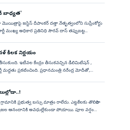
ే బాధ్య‌త‌'
యిత్రాపై జస్టిస్ దీపాంకర్ దత్తా నేతృత్వంలోని సుప్రీంకోర్టు
్టీ ముఖ్య అధికార ప్ర‌తినిధి సౌర‌వ్ దాస్ త‌ప్పుబ‌ట్ట...
దళ్‌ కీలక నిర్ణయం
తీసుకుంది. ఇటీవల కేంద్రం తీసుకవచ్చిన డీలిమిటేషన్ ,
మద్దతు ప్రకటించింది. ప్రధానమంత్రి నరేంద్ర మోదీతో,
ుల్లోడా..!
గ్రామానికి ప్రభుత్వ బస్సు మాత్రం రాలేదు. ఎట్టకేలకు తొలిసారి
ి ప్రజల ఆనందానికి అవధుల్లేకుండా పోయాయి. పూల వర్షం