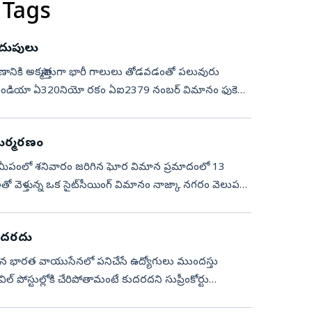
 Tags
ుదుపులు
యాణానికి అకస్మాత్తుగా భారీ గాలులు తోడవడంతో పలువురు
ఇండియా ఏ320నియో రకం ఏఐ2379 నంబర్‌ విమానం ఫుకెట్‌
ుర్మరణం
ైన్స్ సమీపంలో శనివారం జరిగిన ఘోర విమాన ప్రమాదంలో 13
తో వెళ్తున్న ఒక సైట్‌సీయింగ్ విమానం నాజ్కా నగరం వెలుపల
కుదరదు
ాల్సిన భారత వాయుసేనలో పనిచేసే ఉద్యోగులు ముందస్తు
 పోస్టుల్లోకి చేరిపోతామంటే కుదరదని సుప్రీంకోర్టు