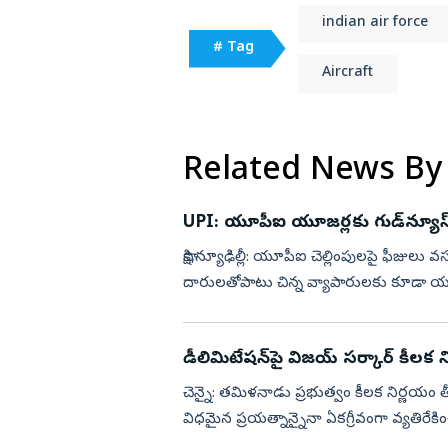
indian air force
# Tag
Aircraft
Related News By
UPI: యూపీఐ యూజర్లకు గుడ్‌న్యూస్.. ఛా
సాక్షి,న్యూఢిల్లీ: యూపీఐ చెల్లింపులపై ఫీజులు 
దారులతోపాటు చిన్న వ్యాపారులకు కూడా యూప
భవిష్యత్...
డీలిమిటేషన్‌పై విజయ్‌ సర్కార్‌ కీలక 
చెన్నై: తమిళనాడు ప్రభుత్వం కీలక నిర్ణయం తీస
విధమైన ప్రయత్నాన్నైనా ఏకగ్రీవంగా వ్యతిరే
జరిగిన అఖ...