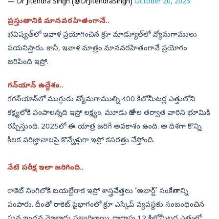
— Dr Jitendra Singh (@DrJitendraSingh)
October 20, 2023
ప్రస్తుతానికి మానవరహితంగానే..
భవిష్యత్‌లో ఇవాళ ప్రయోగించిన క్రూ మాడ్యూల్‌లో వ్యోమగాములు
పయనిస్తారు. కానీ, ఇవాళ మాత్రం మానవరహితంగానే ప్రయోగం
జరిపింది ఇస్రో.
గన్‌యాన్‌ ఉద్దేశం..
గగన్‌యాన్‌లో ముగ్గురు వ్యోమగాముల్ని 400 కిలోమీటర్ల ఎత్తులోని
కక్ష్యలోకి పంపాలన్నది ఇస్రో లక్ష్యం. మూడు రోజుల తర్వాత వారిని భూమికి
రప్పిస్తుంది. 2025లో ఈ యాత్ర జరిగే అవకాశం ఉంది. ఆ దిశగా కొన్ని
కీలక పరిజ్ఞానాలపై కొన్నేళ్లుగా ఇస్రో కసరత్తు చేస్తోంది.
నేటి పరీక్ష ఇలా జరిగింది..
రాకెట్‌ నింగిలోకి బయల్దేరాక ఇస్రో శాస్త్రవేత్తలు ‘అబార్ట్‌’ సంకేతాన్ని
పంపారు. దీంతో రాకెట్ పైభాగంలో క్రూ ఎస్కేప్‌ వ్యవస్థకు సంబంధించిన