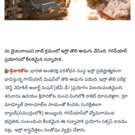
మరో మైలురాయిని దాటే క్రమంలో ఇస్రో తొలి అడుగు వేసింది. గగన్‌యాన్‌
ప్రయోగంలో కీలకమైన సన్నాహక..
సాక్షి, శ్రీహరికోట:
భారత అంతరిక్ష పరిశోధన సంస్థ ఇస్రో ప్రతిష్టాత్మకంగా
భావిస్తున్న గగన్‌యాన్‌ మిషన్‌లో తొలి అడుగు పడింది. ఇస్రో తొలి పరీక్ష
‘టెస్ట్‌ వెహికిల్‌ అబార్ట్‌ మిషన్‌’(టీవీ-డీ1)ప్రయోగం విజయవంతమైంది.
శనివారం ఉదయం శ్రీహరికోట నుంచి నింగిలోకి రాకెట్‌ దూసుకెళ్లగా.. క్రూ
మాడ్యూల్‌ పారాచూట్‌ల సాయంతో కిందకు సురక్షితంగా
ల్యాండ్‌(సముద్రంలోకి) అయ్యింది. గగన్‌యాన్‌లో వ్యోమగాముల
భద్రతకు సంబంధించి కీలకమైన ఈ సన్నాహాక ప్రయోగం సక్సెస్‌ కావడం
పట్ల.. ఇస్రో శాస్త్రవేత్తలు సంతోషం ‍వ్యక్తం చేశారు.