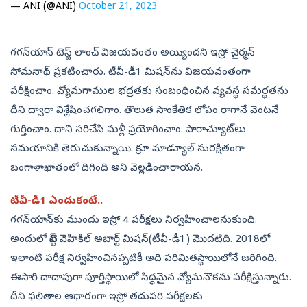
— ANI (@ANI)
October 21, 2023
గగన్‌యాన్‌ టెస్ట్‌ లాంచ్‌ విజయవంతం అయ్యిందని ఇస్రో చైర్మన్‌
సోమనాథ్‌ ప్రకటించారు. టీవీ-డీ1 మిషన్‌ను విజయవంతంగా
పరీక్షించాం. వ్యోమగాముల భద్రతకు సంబంధించిన వ్యవస్థ సమర్థతను
దీని ద్వారా విశ్లేషించగలిగాం. తొలుత సాంకేతిక లోపం రాగానే వెంటనే
గుర్తించాం. దాని సరిచేసి మళ్లీ ప్రయోగించాం. పారాచ్యూట్‌లు
సమయానికి తెరుచుకున్నాయి. క్రూ మాడ్యూల్‌ సురక్షితంగా
బంగాళాఖాతంలో దిగింది అని వెల్లడించారాయన.
టీవీ-డీ1 ఎందుకంటే..
గగన్‌యాన్‌కు ముందు ఇస్రో 4 పరీక్షలు నిర్వహించాలనుకుంది.
అందులో
టెస్ట్‌ వెహికిల్‌ అబార్ట్‌ మిషన్‌(
టీవీ-డీ1) మొదటిది. 2018లో
ఇలాంటి పరీక్ష నిర్వహించినప్పటికీ అది పరిమితస్థాయిలోనే జరిగింది.
ఈసారి దాదాపుగా పూర్తిస్థాయిలో సిద్ధమైన వ్యోమనౌకను పరీక్షిస్తున్నారు.
దీని ఫలితాల ఆధారంగా ఇస్రో తదుపరి పరీక్షలకు