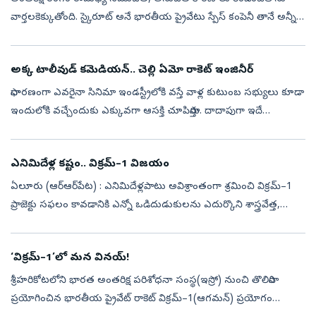
వార్తలకెక్కుతోంది. స్కైరూట్‌ అనే భారతీయ ప్రైవేటు స్పేస్‌ కంపెనీ తానే అన్నీ
అయి చూసుకున్న ఒక అంతరిక్ష ప్రయోగాన్ని తొలి ప్రయత్నంలోనే
విజయవంతంగా ని...
అక్క టాలీవుడ్ కమెడియన్.. చెల్లి ఏమో రాకెట్ ఇంజినీర్
సాధారణంగా ఎవరైనా సినిమా ఇండస్ట్రీలోకి వస్తే వాళ్ల కుటుంబ సభ్యులు కూడా
ఇందులోకి వచ్చేందుకు ఎక్కువగా ఆసక్తి చూపిస్తారు. దాదాపుగా ఇదే
జరుగుతూ ఉంటుంది. కొన్నిసార్లు మాత్రం కాస్త నటీనటుల కుటుం సభ్యులు..
భి...
ఎనిమిదేళ్ల కష్టం.. విక్రమ్‌–1 విజయం
ఏలూరు (ఆర్‌ఆర్‌పేట) : ఎనిమిదేళ్లపాటు అవిశ్రాంతంగా శ్రమించి విక్రమ్‌–1
ప్రాజెక్టు సఫలం కావడానికి ఎన్నో ఒడిదుడుకులను ఎదుర్కొని శాస్త్రవేత్త,
స్కైరూట్‌ చీఫ్‌ ఆపరేషనల్‌ ఆఫీసర్‌ నాగభరత్‌ డాకా విజయం సాధించా...
‘విక్రమ్‌–1’లో మన వినయ్‌!
శ్రీహరికోటలోని భారత అంతరిక్ష పరిశోధనా సంస్థ(ఇస్రో) నుంచి తొలిసారి
ప్రయోగించిన భారతీయ ప్రైవేట్‌ రాకెట్‌ విక్రమ్‌–1(ఆగమన్‌) ప్రయోగం