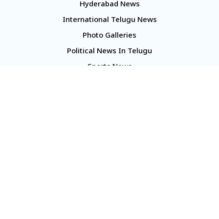
Hyderabad News
International Telugu News
Photo Galleries
Political News In Telugu
Sports News
TS Politics News
Telangana News
Telugu Movie Reviews
Company
About Us
Contact Us
Media Kit