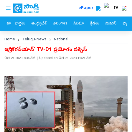
custom menu
Skip to main content
ePaper
TV
హోం
వార్తలు
ఆంధ్రప్రదేశ్
తెలంగాణ
సినిమా
క్రీడలు
బిజినెస్
ఫ్యామ
Breadcrumb
Home
Telugu-News
National
ఇస్రో ‘గగన్‌యాన్‌’ TV-D1 ప్రయోగం సక్సెస్‌
Oct 21 2023 7:36 AM
| Updated on
Oct 21 2023 11:21 AM