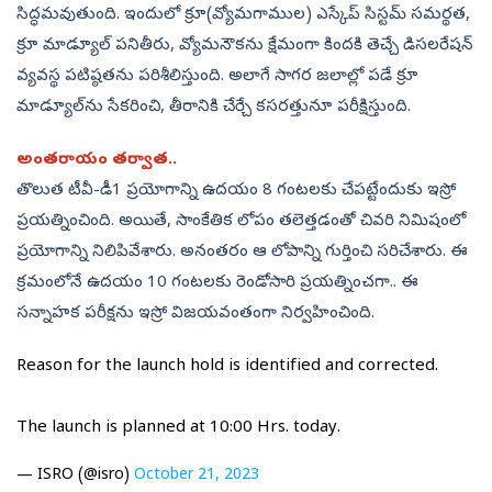
సిద్ధమవుతుంది. ఇందులో క్రూ(వ్యోమగాముల) ఎస్కేప్‌ సిస్టమ్‌ సమర్థత,
క్రూ మాడ్యూల్‌ పనితీరు, వ్యోమనౌకను క్షేమంగా కిందకి తెచ్చే డిసలరేషన్‌
వ్యవస్థ పటిష్ఠతను పరిశీలిస్తుంది. అలాగే సాగర జలాల్లో పడే క్రూ
మాడ్యూల్‌ను సేకరించి, తీరానికి చేర్చే కసరత్తునూ పరీక్షిస్తుంది.
అంతరాయం తర్వాత..
తొలుత టీవీ-డీ1 ప్రయోగాన్ని ఉదయం 8 గంటలకు చేపట్టేందుకు ఇస్రో
ప్రయత్నించింది. అయితే, సాంకేతిక లోపం తలెత్తడంతో చివరి నిమిషంలో
ప్రయోగాన్ని నిలిపివేశారు. అనంతరం ఆ లోపాన్ని గుర్తించి సరిచేశారు. ఈ
క్రమంలోనే ఉదయం 10 గంటలకు రెండోసారి ప్రయత్నించగా.. ఈ
సన్నాహక పరీక్షను ఇస్రో విజయవంతంగా నిర్వహించింది.
Reason for the launch hold is identified and corrected.
The launch is planned at 10:00 Hrs. today.
— ISRO (@isro)
October 21, 2023