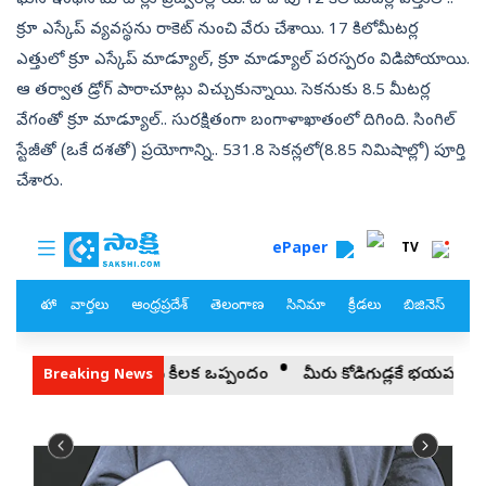
ఘన ఇంధన మోటార్లు ప్రజ్వరిల్లాయి. దాదాపు 12 కిలోమీటర్ల ఎత్తులో..
క్రూ ఎస్కేప్‌ వ్యవస్థను రాకెట్‌ నుంచి వేరు చేశాయి. 17 కిలోమీటర్ల
ఎత్తులో క్రూ ఎస్కేప్‌ మాడ్యూల్‌, క్రూ మాడ్యూల్‌ పరస్పరం విడిపోయాయి.
ఆ తర్వాత డ్రోగ్‌ పారాచూట్లు విచ్చుకున్నాయి. సెకనుకు 8.5 మీటర్ల
వేగంతో క్రూ మాడ్యూల్‌.. సురక్షితంగా బంగాళాఖాతంలో దిగింది. సింగిల్‌
స్టేజీతో (ఒకే దశతో) ప్రయోగాన్ని.. 531.8 సెకన్లలో(8.85 నిమిషాల్లో) పూర్తి
చేశారు.