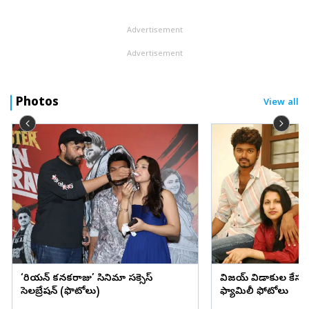
ఇటీవల విజయవంతమైంది. హైదరాబాద్‌కు చెందిన స్కైరూట్‌ ఏరోస్పేస్‌
కంపెనీ ఈ ...
Advertisement
Advertisement
Photos
View all
‘కొరియన్‌ కనకరాజు’ సినిమా సక్సెస్‌
విజయ్ విడాకుల కేసులో ట్
సెలబ్రేషన్‌ (ఫొటోలు)
ఫ్యామిలీ ఫోటోలు