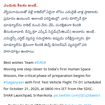
ఎందుకు కీలకం అంటే..
వ్యోమగాములతో వెళ్లే రాకెట్‌లో ఏదైనా లోపం ఎదురైతే వాళ్ల ప్రాణాలకు
ప్రమాదం ఉంటుంది. అలాంటి పరిస్థితుల్లో.. వారు కూర్చొనే క్రూ
మాడ్యూల్‌ను రాకెట్‌ నుంచి వేరు చేసి, సురక్షితంగా కిందకి
తీసుకురావాలి. దీన్ని క్రూ ఎస్కేప్‌ సిస్టమ్‌(సీఈఎస్‌) అంటారు. అంటే..
ఎమర్జెన్సీ ఎగ్జిట్‌ వ్యవస్థ సమర్థతను ఇప్పుడు పరీక్షిస్తున్నారు. క్రూ
మాడ్యూల్‌ను క్షేమంగా కిందకి తెచ్చే డిసలరేషన్‌ వ్యవస్థలో పది
పారాచూట్లు ఉంటాయి.
Best wishes Team
#ISRO
!
Moving one step closer to India’s first Human Space
Mission, the critical phase of preparation begins for
#Gaganyaan
with first Test Vehicle Flight TV-D1 scheduled
for October 21, 2023, at 0800 Hrs IST from the SDSC-
SHAR Launchpad, Sriharikota.
pic.twitter.com/QCu2dawts1