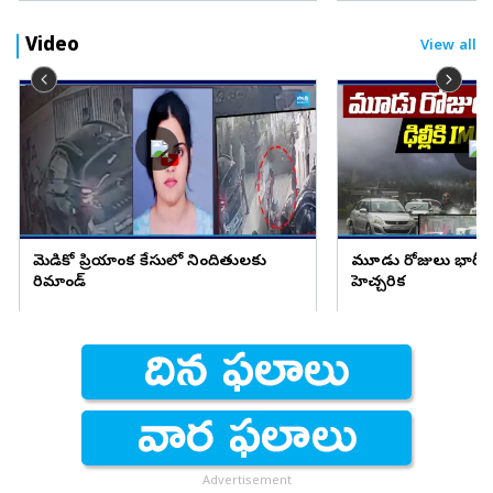
Video
View all
మెడికో ప్రియాంక కేసులో నిందితులకు
మూడు రోజులు భారీ వ
రిమాండ్
హెచ్చరిక
Advertisement