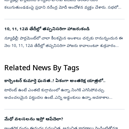
న్యూఢిల్లీ: పార్లమెంట్‌ కార్యకలాపాలకు పదేపదే అంతరాయం
కలుగుతుండడంపై ప్రధాని నరేంద్ర మోదీ ఆందోళన వ్యక్తం చేశారు. సభలో
నెలకొన్న గందరగోళం కారణంగా, ఇటీవల ఎన్నికైన ప్రతిభావంతులైన ఎంపీల
మాటలను వినే అవకాశం దే...
10, 11, 12వ తేదీల్లో తప్పనిసరిగా హాజరుకండి
న్యూఢిల్లీ: పార్లమెంట్‌లో చాలా కీలకమైన అంశాలు చర్చకు రానున్నందున ఈ
నెల 10, 11, 12వ తేదీల్లో తప్పనిసరిగా హాజరు కావాలంటూ శుక్రవారం
కాంగ్రెస్‌ తన పార్టీ లోక్‌సభ, రాజ్యసభ ఎంపీలకు విప్‌ జారీ చేసింది. ఈ
మూడ...
Related News By Tags
కార్పెంటర్‌ కుమార్తె ఘనత..! ఏకంగా అంతరిక్ష యాత్రలో..
టాలెంట్‌ ఉంటే ఎంతటి కుగ్రామంలో ఉన్నా..నింగికి ఎగిసిపోవచ్చు.
అచంచలమైన పట్టుదల ఉంటే..ఎన్ని అడ్డంకులు ఉన్నా..అవకాశాల
రూపంలో ఆకాశమంత లక్ష్యాని చేధించొచ్చు అని చాటి చెప్పి..అందరికీ
స్ఫూర్తిగా నిలిచింది ఈ 1...
మేధో వలసలను ఇస్రో ఆపేదెలా?
అంతరిక్ష రంగం ఈమధ్య సముచిత, అనుచిత కారణాలు రెండింటితోనూ