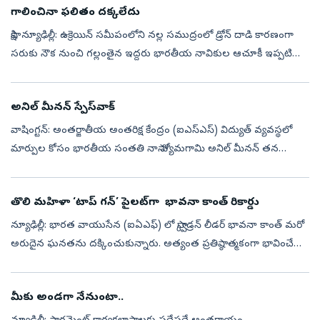
గాలించినా ఫలితం దక్కలేదు
సాక్షి, న్యూఢిల్లీ: ఉక్రెయిన్‌ సమీపంలోని నల్ల సముద్రంలో డ్రోన్‌ దాడి కారణంగా
సరుకు నౌక నుంచి గల్లంతైన ఇద్దరు భారతీయ నావికుల ఆచూకీ ఇప్పటి
వరకు లభించలేదని కేంద్రం సుప్రీంకోర్టుకు స్పష్టం చేసింది. రొమేని...
అనిల్‌ మీనన్‌ స్పేస్‌వాక్‌
వాషింగ్టన్‌: అంతర్జాతీయ అంతరిక్ష కేంద్రం (ఐఎస్‌ఎస్‌) విద్యుత్‌ వ్యవస్థలో
మార్పుల కోసం భారతీయ సంతతి నాసా వ్యోమగామి అనిల్‌ మీనన్‌ తన
మొదటి స్పేస్‌వాక్‌ను శుక్రవారం విజయవంతంగా పూర్తి చేశారు.
భవిష్యత్తులో...
తొలి మహిళా ‘టాప్‌ గన్‌’ పైలట్‌గా భావనా కాంత్‌ రికార్డు
న్యూఢిల్లీ: భారత వాయుసేన (ఐఏఎఫ్‌) లో స్క్వాడ్రన్‌ లీడర్‌ భావనా కాంత్‌ మరో
అరుదైన ఘనతను దక్కించుకున్నారు. అత్యంత ప్రతిష్ఠాత్మకంగా భావించే
ఫైటర్‌ కంబాట్‌ లీడర్‌ (ఎఫ్‌సీఎల్‌) కోర్సును విజయవంతంగా పూర్తి చ...
మీకు అండగా నేనుంటా..