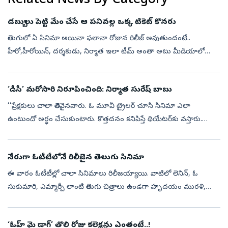
Related News By Category
డబ్బులు పెట్టి మేం చేసే ఆ పనివల్ల ఒక్క టికెట్ కొనరు
తెలుగులో ఏ సినిమా అయినా ఫలానా రోజున రిలీజ్ అవుతుందంటే..
హీరో,హీరోయిన్, దర్శకుడు, నిర్మాత ఇలా టీమ్ అంతా అటు మీడియాలో
ఇటు సోషల్ మీడియాలో కనిపిస్తారు. ఇంటర్వ్యూలు, కాలేజీ టూర్స్ అని తెగ
హడావుడి చేస్తుంటా...
‘డీసీ’ మరోసారి నిరూపించింది: నిర్మాత సురేష్‌ బాబు
‘‘ప్రేక్షకులు చాలా తెలివైనవారు. ఓ మూవీ ట్రైలర్‌ చూసి సినిమా ఎలా
ఉంటుందో అర్థం చేసుకుంటారు. కొత్తదనం కనిపిస్తే థియేటర్‌కు వస్తారు.
సినిమా బాగుంటే ఆడియన్స్‌ తప్పకుండా ఆదరిస్తారని ‘డీసీ’ మరోసారి
నిరూపించ...
నేరుగా ఓటీటీలోనే రిలీజైన తెలుగు సినిమా
ఈ వారం ఓటీటీల్లో చాలా సినిమాలు రిలీజయ్యాయి. వాటిలో లెనిన్, ఓ
సుకుమారి, ఎమ్మార్పీ లాంటి తెలుగు చిత్రాలు ఉండగా హృదయం మురళి,
వంద దేవుళ్లు, ఉయిర్, మై వాపస్ ఆవుంగా లాంటి డబ్బింగ్‌లు.. వదంది 2,
ఆపరేషన్ సఫేద...
‘ఓహ్‌ మై డాగ్‌’ తొలి రోజు కలెక్షన్లు ఎంతంటే..!