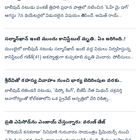
బాలీవుడ్‌ నటుడు పంకజ్‌ త్రిపాఠి ప్రధాన పాత్రలో నటించిన ‘ఓహ్‌ మై డాగ్‌’
ఆగస్టు 7న థియేటర్లలో విడుదలైన విషయం తెలిసిందే. అమిత్‌ రాయ్‌
దర్శకత్వం వహించిన ఈ సినిమాను జంతుప్రేమికులను ఆకట్టుకునేలా
తీర్చిదిద్ద...
సల్మాన్‌ఖాన్‌ ఇంటి ముందు కానిస్టేబుల్‌ మృతి.. ఏం జరిగింది..!
ముంబైలో బాలీవుడ్‌ నటుడు సల్మాన్‌ఖాన్‌ ఇంటి వద్ద విధులు నిర్వహిస్తున్న
కానిస్టేబుల్‌ గణేశ్‌(41) అకస్మాత్తుగా కుప్పకూలి మృతి చెందారు. పోలీసులు
తెలిపిన వివరాల ప్రకారం.. సల్మాన్‌ఖాన్‌ నివాసం వద్ద భద్రతా ఏ...
శ్రీదేవితో రహస్య వివాహం నుంచి భార్య బెదిరింపుల వరకు..
బాలీవుడ్ లెజెండరీ నటుడు, ‘డిస్కో కింగ్’, బీజేపీ నేత మిథున్ చక్రవర్తి
అనారోగ్యంతో కోల్‌కతాలోని ఒక ప్రైవేట్‌ ఆస్పత్రిలో చేరి చికిత్స
పొందుతున్నారు. ప్రస్తుతం ఆయన ఆరోగ్యం నిలకడగానే ఉందని, త్వరలోనే
డిశ్చా...
ప్రతి ఎపిసోడ్‌ను ఎంజాయ్‌ చేస్తున్నారు: వరుణ్‌ తేజ్‌
‘‘కొరియన్‌ కనకరాజు’ సినిమాకి గురువారం సాయంత్రం ప్రీమియర్స్‌ నుంచి