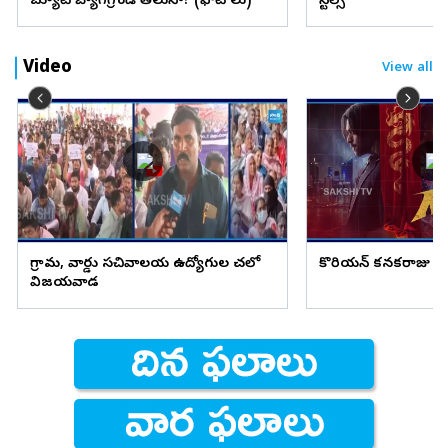
బ్యూటీ బ్యాగ్‌గ్రౌండ్‌ తెలుసా? (ఫొటోలు)
స్టిల్స్
Video
View all
గ్రామ, వార్డు సచివాలయ ఉద్యోగుల చలో
కొరియన్ కనకరాజు హిట్
విజయవాడ