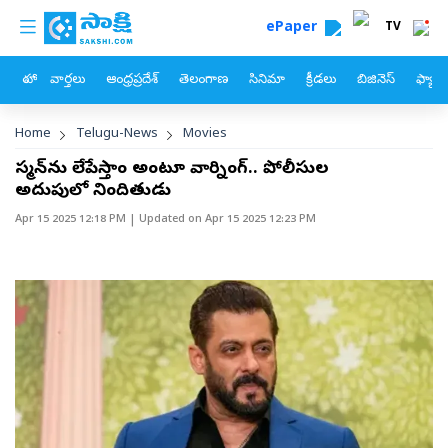
custom menu
Skip to main content
ePaper
TV
హోం
వార్తలు
ఆంధ్రప్రదేశ్
తెలంగాణ
సినిమా
క్రీడలు
బిజినెస్
ఫ్యామ
Breadcrumb
Home
Telugu-News
Movies
సల్మాన్‌ను లేపేస్తాం అంటూ వార్నింగ్‌.. పోలీసుల
అదుపులో నిందితుడు
Apr 15 2025 12:18 PM
| Updated on
Apr 15 2025 12:23 PM