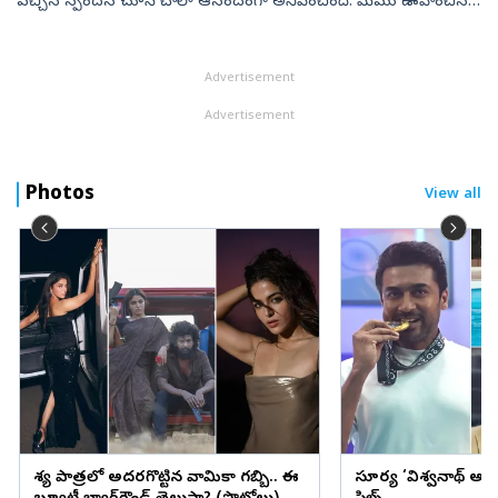
వచ్చిన స్పందన చూసి చాలా ఆనందంగా అనిపించింది. మేము ఊహించిన
దానికంటే అద్భుతమైన స్పందన ప్రేక్షకుల నుంచి వచ్చింది. సినిమాలోని ప్రతి
ఎపిసోడ...
Advertisement
Advertisement
Photos
View all
వేశ్య పాత్రలో అదరగొట్టిన వామికా గబ్బి.. ఈ
సూర్య ‘విశ్వనాథ్ అం