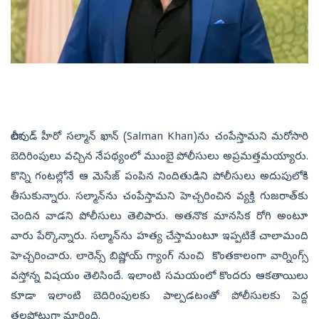
బాలీవుడ్‌ హీరో సల్మాన్‌ ఖాన్‌ (Salman Khan)ను చంపేస్తామని మరోసారి
బెదిరింపులు వచ్చిన నేపథ్యంలో ముంబై పోలీసులు అప్రమత్తమయ్యారు.
కొన్ని గంటల్లోనే ఆ మెసేజ్‌ పంపిన నిందితుడిని పోలీసులు అదుపులోకి
తీసుకున్నారు. సల్మాన్‌ను చంపేస్తామని హెచ్చరించిన వ్యక్తి గుజరాత్‌కు
చెందిన వాడని పోలీసులు తెలిపారు. అతనొక మానసిక రోగి అంటూ
వారు పేర్కొన్నారు. సల్మాన్‌ను హత్య చేస్తామంటూ ఇప్పటికే చాలామంది
హెచ్చరించారు. లారెన్స్‌ బిష్ణోయ్‌ గ్యాంగ్‌ నుంచి కొంతకాలంగా వార్నింగ్స్‌
వస్తోన్న విషయం తెలిసిందే. ఇలాంటి సమయంలో కొందరు ఆకతాయిలు
కూడా ఇలాంటి బెదిరింపులకు పాల్పడటంతో పోలీసులకు పెద్ద
తలపోటుగా మారింది.