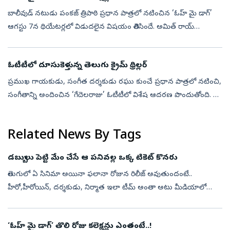
బాలీవుడ్‌ నటుడు పంకజ్‌ త్రిపాఠి ప్రధాన పాత్రలో నటించిన ‘ఓహ్‌ మై డాగ్‌’
ఆగస్టు 7న థియేటర్లలో విడుదలైన విషయం తెలిసిందే. అమిత్‌ రాయ్‌
దర్శకత్వం వహించిన ఈ సినిమాను జంతుప్రేమికులను ఆకట్టుకునేలా
తీర్చిదిద్ద...
ఓటీటీలో దూసుకెళ్తున్న తెలుగు క్రైమ్‌ థ్రిల్లర్‌
ప్ర‌ముఖ గాయ‌కుడు, సంగీత ద‌ర్శ‌కుడు రఘు కుంచే ప్రధాన పాత్రలో నటించి,
సంగీతాన్ని అందించిన ‘గేదెలరాజు’ ఓటీటీలో విశేష ఆదరణ పొందుతోంది. ఈ
ఏడాది ఏప్రిల్‌ 24న థియేటర్లలో విడుదలైన ఈ చిత్రం ప్రస్తుతం అమెజాన్ ప...
Related News By Tags
డబ్బులు పెట్టి మేం చేసే ఆ పనివల్ల ఒక్క టికెట్ కొనరు
తెలుగులో ఏ సినిమా అయినా ఫలానా రోజున రిలీజ్ అవుతుందంటే..
హీరో,హీరోయిన్, దర్శకుడు, నిర్మాత ఇలా టీమ్ అంతా అటు మీడియాలో
ఇటు సోషల్ మీడియాలో కనిపిస్తారు. ఇంటర్వ్యూలు, కాలేజీ టూర్స్ అని తెగ
హడావుడి చేస్తుంటా...
‘ఓహ్‌ మై డాగ్‌’ తొలి రోజు కలెక్షన్లు ఎంతంటే..!