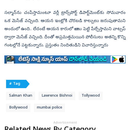
సల్మాన్‌ను చంపేస్తామంటూ వర్లీ ట్రాన్స్‌పోర్ట్‌ డిపార్ట్‌మెంట్‌కు సోమవారం
ఒక మెసేజ్‌ వచ్చింది. ఆయన ఇంట్లోకి చొరబడి కాల్పులు జరుపుతామని
అందులో ఉంది.. లేదంటే ఆయన కారులో బాంబు పెట్టి పేల్చేస్తామని వాట్సప్‌
ద్వారా మెసేజ్‌ వచ్చింది. దీంతో అప్రమత్తమయిన పోలీసులు అతన్ని కొన్ని
గంటల్లోనే పట్టకున్నారు. ప్రస్తుతం నిందితుడిని విచారిస్తున్నారు
# Tag
Salman Khan
Lawrence Bishnoi
Tollywood
Bollywood
mumbai police
Advertisement