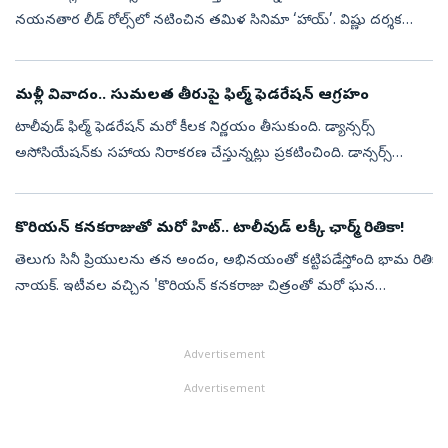
నయనతార లీడ్‌ రోల్స్‌లో నటించిన తమిళ సినిమా ‘హాయ్‌’. విష్ణు దర్శకత్వం
వహించిన ఈ చిత్రంలో కె. భాగ్యరాజ్, ప్రభు, రాధికా శరత్‌కుమార్, వీటీవ...
మళ్లీ వివాదం.. సుమలత తీరుపై ఫిల్మ్ ఫెడరేషన్ ఆగ్రహం
టాలీవుడ్ ఫిల్మ్ ఫెడరేషన్‌ మరో కీలక నిర్ణయం తీసుకుంది. డ్యాన్సర్స్
అసోసియేషన్‌కు సహాయ నిరాకరణ చేస్తున్నట్లు ప్రకటించింది. డాన్సర్స్
అసోసియేషన్ ప్రెసిడెంట్ జానీ మాస్టర్ భార్య సుమలత తీరును ఎండగడుతూ
లేఖ వ...
కొరియన్ కనకరాజుతో మరో హిట్.. టాలీవుడ్ లక్కీ ఛార్మ్‌ రితికా!
తెలుగు సినీ ప్రియులను తన అందం, అభినయంతో కట్టిపడేస్తోంది భామ రితికా
నాయక్. ఇటీవల వచ్చిన 'కొరియన్ కనకరాజు చిత్రంతో మరో ఘన
విజయాన్ని తన ఖాతాలో వేసుకుంది. ఈ సినిమాలో ఆమె నటనకు, స్క్రీన్
ప్రెజెన్స్‌కు ప్రే...
Advertisement
Advertisement