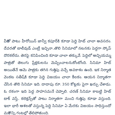
వీరితో పాటు హీరోయిన్‌ జాన్వీ కపూర్‌కి కూడా పెద్ది హిట్‌ చాలా అవసరం.
దేవరతో టాలీవుడ్‌ ఎంట్రీ ఇచ్చినా..తొలి సినిమాలో నటనకు పెద్దగా స్కోప్‌
దొరకలేదు. తెరపై కనిపించింది కూడా చాలా తక్కువే. పెద్దిలో అచ్చియమ్మ
పాత్రతో తెలుగు ప్రేక్షకులను మెప్పించాలనుకోంటోంది. సినిమా హిట్‌
అయితేనే ఆమె పాత్రకు తగిన గుర్తింపు వచ్చే అవకాశం ఉంది. ఇక నిర్మాత
వెంకట సతీష్‌కి కూడా పెద్ది విజయం చాలా కీలకం. ఆయన నిర్మాతగా
చేసిన తొలి సినిమా ఇది. దాదాపు రూ. 350 కోట్లకు పైగా ఖర్చు చేశాడు.
ఓ రకంగా ఇది పెద్ద సాహసమనే చెప్పాలి. చరణ్‌ సినిమా కాబట్టి హిట్‌
టాక్‌ వస్తే.. కలెక్షన్స్‌తో పాటు నిర్మాతగా మంచి గుర్తింపు కూడా వస్తుంది.
ఇలా భారీ ఆశలతో వస్తున్న పెద్ది సినిమా ఏ మేరకు విజయం సాధిస్తుందో
మరికొన్ని గంటల్లో తేలిపోతుంది.