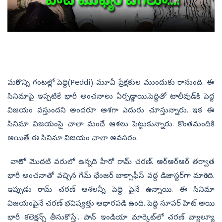
మరికొన్ని గంటల్లో పెద్ది(Peddi) మూవీ ప్రేక్షకుల ముందుకు రానుంది. ఈ
సినిమాపై ఇప్పటికే భారీ అంచనాలు ఏర్పడ్డాయి.పెద్దితో టాలీవుడ్‌కి పెద్ద
విజయం వస్తుందని అందరూ ఆశగా ఎదురు చూస్తున్నారు. ఇక ఈ
సినిమా విజయంపై చాలా మందే ఆశలు పెట్టుకున్నారు. కొంతమందికి
అయితే ఈ సినిమా విజయం చాలా అవసరం.
వారిలో మొదటి వరులో ఉన్నది హీరో రామ్‌ చరణ్‌. ఆర్‌ఆర్‌ఆర్‌ తర్వాత
భారీ అంచనాతో వచ్చిన గేమ్‌ ఛేంజర్‌ బాక్సాఫీస్‌ వద్ద డిజాస్టర్‌గా మారింది.
ఇప్పుడు రామ్‌ చరణ్‌ ఆశలన్నీ పెద్ది పైనే ఉన్నాయి. ఈ సినిమా
విజయంపైనే చరణ్‌ భవిష్యత్తు ఆధారపడి ఉంది. పెద్ది సూపర్‌ హిట్‌ అయి
భారీ కలెక్షన్స్‌ తీసుకొస్తే.. పాన్‌ ఇండియా మార్కెట్‌లో చరణ్‌ వ్యాల్యూ