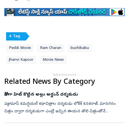
# Tag
Peddi Movie
Ram Charan
buchibabu
Jhanvi Kapoor
Movie News
Advertisement
Related News By Category
హీరోగా హిట్‌ కొట్టిన అల్లు అర్జున్‌ దర్శకుడు
పక్కా మాస్‌ కమర్షియల్‌ కథాచిత్రాల దర్శకుడు లోకేశ్‌ కనకరాజ్‌. మానగరం
చిత్రం ద్వారా దర్శకుడుగా ఎంట్రీ ఇచ్చిన ఈయన తొలి చిత్రంతోనే
కమర్షియల్‌గా హిట్‌ అందుకున్నారు. ఆ తర్వాత కార్తీ హీరోగా ఖైదీ, విజయ్‌
కథాన...