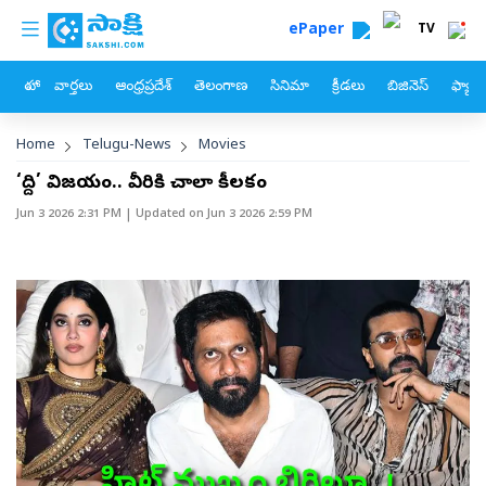
custom menu
Skip to main content
ePaper
TV
హోం
వార్తలు
ఆంధ్రప్రదేశ్
తెలంగాణ
సినిమా
క్రీడలు
బిజినెస్
ఫ్యామ
Breadcrumb
Home
Telugu-News
Movies
‘పెద్ది’ విజయం.. వీరికి చాలా కీలకం
Jun 3 2026 2:31 PM
| Updated on
Jun 3 2026 2:59 PM