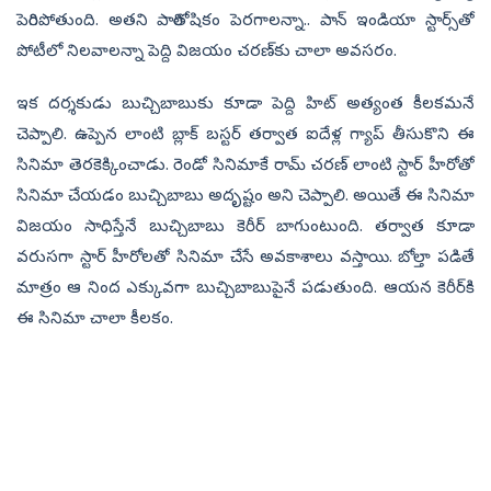
పెరిగిపోతుంది. అతని పారితోషికం పెరగాలన్నా.. పాన్ ఇండియా స్టార్స్‌తో
పోటీలో నిలవాలన్నా పెద్ది విజయం చరణ్‌కు చాలా అవసరం.
ఇక దర్శకుడు బుచ్చిబాబుకు కూడా పెద్ది హిట్‌ అత్యంత కీలకమనే
చెప్పాలి. ఉప్పెన లాంటి బ్లాక్‌ బస్టర్‌ తర్వాత ఐదేళ్ల గ్యాప్‌ తీసుకొని ఈ
సినిమా తెరకెక్కించాడు. రెండో సినిమాకే రామ్‌ చరణ్‌ లాంటి స్టార్‌ హీరోతో
సినిమా చేయడం బుచ్చిబాబు అదృష్టం అని చెప్పాలి. అయితే ఈ సినిమా
విజయం సాధిస్తేనే బుచ్చిబాబు కెరీర్‌ బాగుంటుంది. తర్వాత కూడా
వరుసగా స్టార్‌ హీరోలతో సినిమా చేసే అవకాశాలు వస్తాయి. బోల్తా పడితే
మాత్రం ఆ నింద ఎక్కువగా బుచ్చిబాబుపైనే పడుతుంది. ఆయన కెరీర్‌కి
ఈ సినిమా చాలా కీలకం.