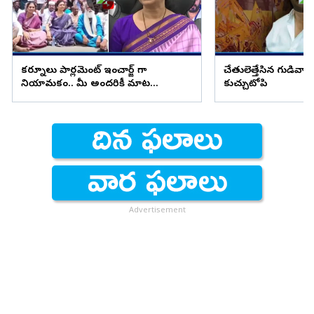
కర్నూలు పార్లమెంట్ ఇంచార్జ్ గా
చేతులెత్తేసిన గుడివాడ
నియామకం.. మీ అందరికీ మాట
కుచ్చుటోపి
ఇస్తున్నా...
Advertisement