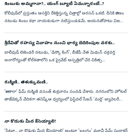
శింబుకు అమ్మగానా?.. యంగ్‌ బ్యూటీ ఏమన్నారంటే..?
కోలీవుడ్‌లో ప్రస్తుతం ఆసక్తిని రేకెత్తిస్తున్న చిత్రాల్లో అరసన్‌ ఒకటి. దీనికి కారణం
నటుడు శింబు కథా నాయకుడుగా నటిస్తుండడమే. ఆయనతోపాటు విజయ్‌
సేతుపతి, ఆండ్రియా, యోగిబాబు, సముద్రఖని, విక్రాంత్‌, కిషోర్‌...
శ్రీదేవితో రహస్య వివాహం నుంచి భార్య బెదిరింపుల వరకు..
బాలీవుడ్ లెజెండరీ నటుడు, ‘డిస్కో కింగ్’, బీజేపీ నేత మిథున్ చక్రవర్తి
అనారోగ్యంతో కోల్‌కతాలోని ఒక ప్రైవేట్‌ ఆస్పత్రిలో చేరి చికిత్స
పొందుతున్నారు. ప్రస్తుతం ఆయన ఆరోగ్యం నిలకడగానే ఉందని, త్వరలోనే
డిశ్చా...
రుక్మిణి.. తళుక్కుమణి..
‘కాంతారా’ ఫేమ్‌ రుక్మిణి వసంత్‌ శుక్రవారం సందడి చేశారు. నగరంలోని హోటల్‌
తాజ్‌డెక్కన్‌ వేదికగా తనిష్క్ఆ ధ్వర్యంలో ఫెస్టివల్‌ సీజన్‌ ‘మల్లె’ జ్యువెలరీ
కలెక్షన్‌ను ఆమె ఆవిష్కరించారు. సినిమా వంటి గ్లామర్‌...
నా కొడుకు మీద కేసెయ్యాలి!
‘సేటూ... నా కొడుకు మీద కేసెయ్యాలి’ అంటూ ‘బలగం’ మూవీ ఫేమ్‌ సుధాకర్‌