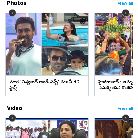
Photos
View all
సూర్య ‘విశ్వనాథ్ అండ్ సన్స్’ మూవీ HD
హైదరాబాద్ : అమ్మవా
స్టిల్స్
సమర్పించిన కొణిదెల న
వైరల్
Video
View all