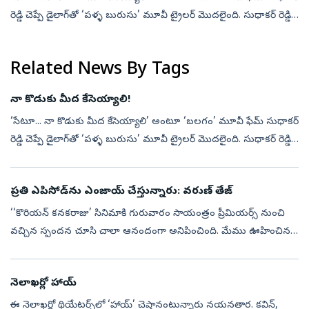
రెడ్డి చెప్పే డైలాగ్‌తో ‘పళ్ళ బురుసు’ మూవీ ట్రైలర్‌ మొదలైంది. సుధాకర్‌ రెడ్డి,
మురళీధర్‌ గౌడ్, ప్రజ్వల్, గోమతి కీలక పాత్రల్లో నటించి...
Related News By Tags
నా కొడుకు మీద కేసెయ్యాలి!
‘సేటూ... నా కొడుకు మీద కేసెయ్యాలి’ అంటూ ‘బలగం’ మూవీ ఫేమ్‌ సుధాకర్‌
రెడ్డి చెప్పే డైలాగ్‌తో ‘పళ్ళ బురుసు’ మూవీ ట్రైలర్‌ మొదలైంది. సుధాకర్‌ రెడ్డి,
మురళీధర్‌ గౌడ్, ప్రజ్వల్, గోమతి కీలక పాత్రల్లో నటించి...
ప్రతి ఎపిసోడ్‌ను ఎంజాయ్‌ చేస్తున్నారు: వరుణ్‌ తేజ్‌
‘‘కొరియన్‌ కనకరాజు’ సినిమాకి గురువారం సాయంత్రం ప్రీమియర్స్‌ నుంచి
వచ్చిన స్పందన చూసి చాలా ఆనందంగా అనిపించింది. మేము ఊహించిన
దానికంటే అద్భుతమైన స్పందన ప్రేక్షకుల నుంచి వచ్చింది. సినిమాలోని ప్రతి
ఎపిసోడ...
నెలాఖర్లో హాయ్‌
ఈ నెలాఖర్లో థియేటర్స్‌లో ‘హాయ్‌’ చెప్తానంటున్నారు నయనతార. కవిన్,