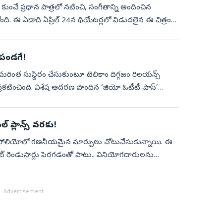
ుంచే ప్రధాన పాత్రలో నటించి, సంగీతాన్ని అందించిన
ి. ఈ ఏడాది ఏప్రిల్‌ 24న థియేటర్లలో విడుదలైన ఈ చిత్రం
ు పండగే!
 మరింత సుస్థిరం చేసుకుంటూ టెలికాం దిగ్గజం రిలయన్స్
రకటించింది. విశేష ఆదరణ పొందిన ‘జియో ఓటీటీ-పాస్’
్ ప్లాన్స్ వరకు!
ోర్ట్‌ఫోలియోలో గణనీయమైన మార్పులు చోటుచేసుకున్నాయి. ఈ
ాయింట్ రెండుసార్లు పెరగడంతో పాటు.. వినియోగదారులను
Advertisement