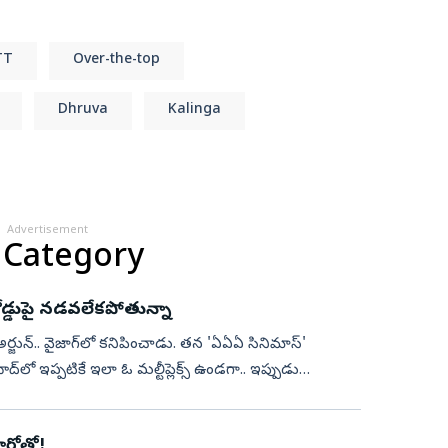
TT
Over-the-top
Dhruva
Kalinga
Advertisement
 Category
డు రోడ్డుపై నడవలేకపోతున్నా
 అర్జున్.. వైజాగ్‍‌లో కనిపించాడు. తన 'ఏఏఏ సినిమాస్'
ాద్‌లో ఇప్పటికే ఇలా ఓ మల్టీప్లెక్స్ ఉండగా.. ఇప్పుడు
హీరోతో!