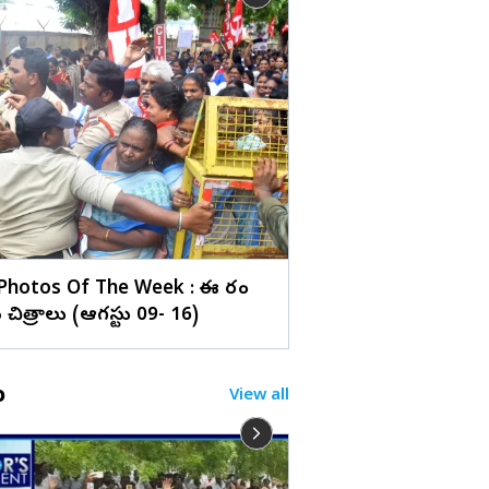
లు
గచ్చిబౌలి స్టేడియంలో 
SMA 2026' (ఫొటోలు)
Photos Of The Week : ఈ వారం
చిత్రాలు (ఆగస్టు 09- 16)
o
View all
BB 10 లోకి శివ్ కుమార్.. 