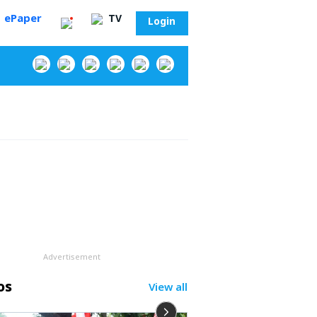
ePaper
TV
Login
‌
Advertisement
os
View all
సా?