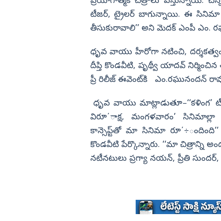
 ఇచ్చేస్తారా..?
ప్రయోగాత్మక చిత్రాలు వస్తున్నాయి. చిన
టీజర్, ట్రైలర్‌ బాగున్నాయి. ఈ సిని
విజయనగరం
తీసుకురావాలి’’ అని మెదక్‌ ఎంపీ ఎం. 
పార్వతీపురం మన
పశ్చిమ గోదావర
ధృవ వాయు హీరోగా నటించి, దర్శకత్వం 
ఏలూరు
దీప్తి కొండవీటి, పృథ్వీ యాదవ్‌ నిర్మించి
ప్రీ రిలీజ్‌ ఈవెంట్‌కి ఎం.రఘునందన్‌ రా
వైఎస్సార్
అన్నమయ్య
ధృవ వాయు మాట్లాడుతూ–‘‘కళింగ’ టీజ
విరూ΄ాక్ష, మంగళవారం’ సినిమాల్లా
కాన్సెప్ట్‌తో మా సినిమా రూ΄÷ందింది’’ 
కొండవీటి పేర్కొన్నారు. ‘‘మా చిత్రాన్న
నటీనటులు ప్రగ్యా నయన్, ప్రీతి సుందర్,