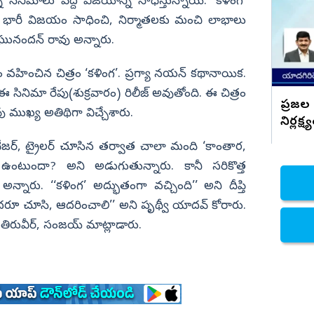
్న సినిమాలు పెద్ద విజయాన్ని సాధిస్తున్నాయి. ‘కళింగ’
మా భారీ విజయం సాధించి, నిర్మాతలకు మంచి లాభాలు
నిజామాబాద్
రఘునందన్‌ రావు అన్నారు.
్యం
కామారెడ్డి
ి
రంగారెడ్డి
వహించిన చిత్రం ‘కళింగ’. ప్రగ్యా నయన్‌ కథానాయిక.
వికారాబాద్
న ఈ సినిమా రేపు(శుక్రవారం) రిలీజ్‌ అవుతోంది. ఈ చిత్రం
ప్రజల
వు ముఖ్య అతిథిగా విచ్చేశారు.
వరంగల్
నిర్లక్ష్
హన్మకొండ
ర్, ట్రైలర్‌ చూసిన తర్వాత చాలా మంది ‘కాంతార,
జనగాం
 ఉంటుందా? అని అడుగుతున్నారు. కానీ సరికొత్త
అన్నారు. ‘‘కళింగ’ అద్భుతంగా వచ్చింది’’ అని దీప్తి
జయశంకర్
ి అందరూ చూసి, ఆదరించాలి’’ అని పృథ్వీ యాదవ్‌ కోరారు.
మహబూబాబాద్
 తిరువీర్, సంజయ్‌ మాట్లాడారు.
ములుగు