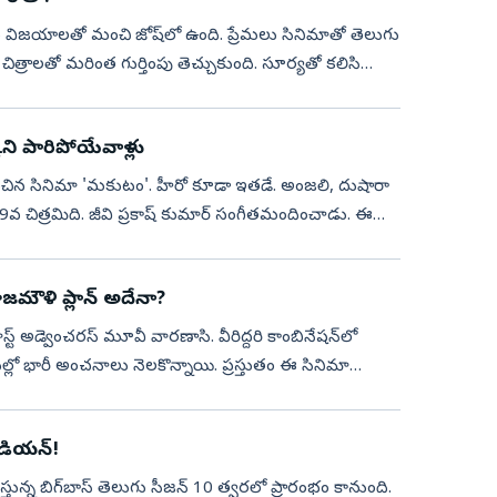
విజయాలతో మంచి జోష్‌లో ఉంది. ప్రేమలు సినిమాతో తెలుగు
‌’ చిత్రాలతో మరింత గుర్తింపు తెచ్చుకుంది. సూర్యతో కలిసి
ి పారిపోయేవాళ్లు
హించిన సినిమా 'మకుటం'. హీరో కూడా ఇతడే. అంజలి, దుషారా
 99వ చిత్రమిది. జీవి ప్రకాష్‌ కుమార్‌ సంగీతమందించాడు. ఈ
మౌళి ప్లాన్ అదేనా?
ట్ అడ్వెంచరస్ మూవీ వారణాసి. వీరిద్దరి కాంబినేషన్‌లో
్లో భారీ అంచనాలు నెలకొన్నాయి. ప్రస్తుతం ఈ సినిమా
ెడియన్‌!
్తున్న బిగ్‌బాస్‌ తెలుగు సీజన్‌ 10 త్వరలో ప్రారంభం కానుంది.