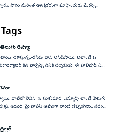
రిస్తున్నారు. షోను మరింత ఆసక్తికరంగా మార్చేందుకు మేకర్స్...
 Tags
తెలుగు రివ్యూ
స్తుంటాయి. చూస్తున్నంతసేపు వావ్ అనిపిస్తాయి. అలాంటి ఓ
ూట్యూబర్ కేన్ పార్సన్స్ దీనికి దర్శకుడు. ఈ హాలీవుడ్ చిత్రం
ినిమా
యి. వాటిలో లెనిన్, ఓ సుకుమారి, ఎమ్మార్పీ లాంటి తెలుగు
లు, ఉయిర్, మై వాపస్ ఆవుంగా లాంటి డబ్బింగ్‌లు.. వదంది
ల్లర్‌