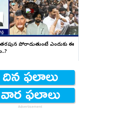
 తరపున పోరాడుతుంటే ఎందుకు ఈ
యం..?
Advertisement