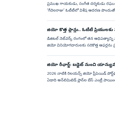
ప్ర‌ముఖ గాయ‌కుడు, సంగీత ద‌ర్శ‌కుడు రఘు క
‘గేదెలరాజు’ ఓటీటీలో విశేష ఆదరణ పొందుతోంద
ప్రస్తుతం అమెజాన్ ప...
జియో కొత్త ప్లాన్లు.. ఓటీటీ ప్రియులక
డిజిటల్ నెట్‌వర్క్ రంగంలో తన ఆధిపత్యాన్ని
జియో వినియోగదారులకు సరికొత్త ఆఫర్లను ప్
పోర్ట్‌ఫోలియోను విస్త...
జియో రీఛార్జ్: బడ్జెట్ నుంచి యాన్యువల
2026 నాటికి రిలయన్స్ జియో ప్రీపెయిడ్ ప
ఏడాది అన్‌లిమిటెడ్ ప్లాన్‌ల బేస్ ఎంట్రీ ప
ఆకట్టుకునేందుకు ఓట...