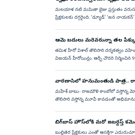
మలయాళ నటి మమితా బైజు ప్రస్తుతం వరుస 
ప్రేక్షకులకు దగ్గరైంది. ‘డ్యూడ్‌’ ‘జన నాయకన్
‘విశ్వనాథ్‌ ...
ఆమె బదులు మరెవరున్నా తల పీక్కున
తమిళ హీరో విశాల్‌ తొలిసారి దర్శకత్వం వ
విజయన్‌ హీరోయిన్లు. ఆర్బీ చౌదరి నిర్మించిన
శుక్రవారం(ఆ...
వారణాసిలో హనుమంతుడి పాత్ర.. రాజ
మహేశ్ బాబు- రాజమౌళి కాంబోలో వస్తోన్న మోస్
తొలిసారి వస్తోన్న మూవీ కావడంతో అభిమానుల
షూటింగ్ శరవేగంగా జర...
బిగ్‌బాస్‌ హౌస్‌లోకి మరో జబర్దస్త్‌ కమ
బుల్లితెర ప్రేక్షకులు ఎంతో ఆసక్తిగా ఎదురుచూస