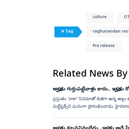
culture
O
# Tag
raghunandan rao
Pre release
Related News By
అప్పుడు గుర్తుపట్టేవాళ్లు కాదు.. ఇప్పు
ప్రస్తుతం 'రాకా' సినిమాతో బిజీగా ఉన్న అల్లు
మల్టీప్లెక్స్‌ని ఘనంగా ప్రారంభించాడు. హైదరాబ
విశాఖపట్న...
అప్పుడు కలవనివ్వలేదు.. ఇప్పుడు అదే 