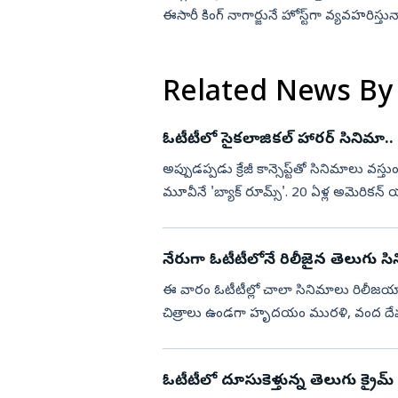
ఈసారీ కింగ్‌ నాగార్జునే హోస్ట్‌గా వ్యవహ
Related News By
ఓటీటీలో సైకలాజికల్ హారర్ సినిమా.. 
అప్పుడప్పడు క్రేజీ కాన్సెప్ట్‌తో సినిమాలు వ
మూవీనే 'బ్యాక్ రూమ్స్'. 20 ఏళ్ల అమెరికన్ య
మన...
నేరుగా ఓటీటీలోనే రిలీజైన తెలుగు స
ఈ వారం ఓటీటీల్లో చాలా సినిమాలు రిలీజయ్యా
చిత్రాలు ఉండగా హృదయం మురళి, వంద దేవుళ్
2, ఆపరేషన్ సఫేద...
ఓటీటీలో దూసుకెళ్తున్న తెలుగు క్రైమ్‌ థ్రి