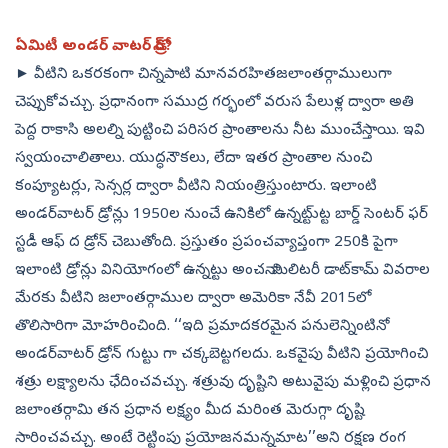
ఏమిటీ అండర్‌ వాటర్‌ డ్రోన్‌?
► వీటిని ఒకరకంగా చిన్నపాటి మానవరహితజలాంతర్గాములుగా
చెప్పుకోవచ్చు. ప్రధానంగా సముద్ర గర్భంలో వరుస పేలుళ్ల ద్వారా అతి
పెద్ద రాకాసి అలల్ని పుట్టించి పరిసర ప్రాంతాలను నీట ముంచేస్తాయి. ఇవి
స్వయంచాలితాలు. యుద్ధనౌకలు, లేదా ఇతర ప్రాంతాల నుంచి
కంప్యూటర్లు, సెన్సర్ల ద్వారా వీటిని నియంత్రిస్తుంటారు. ఇలాంటి
అండర్‌వాటర్‌ డ్రోన్లు 1950ల నుంచే ఉనికిలో ఉన్నట్టు్ట్ట బార్డ్‌ సెంటర్‌ ఫర్‌
స్టడీ ఆఫ్‌ ద డ్రోన్‌ చెబుతోంది. ప్రస్తుతం ప్రపంచవ్యాప్తంగా 250కి పైగా
ఇలాంటి డ్రోన్లు వినియోగంలో ఉన్నట్టు అంచనా. మిలిటరీ డాట్‌కామ్‌ వివరాల
మేరకు వీటిని జలాంతర్గాముల ద్వారా అమెరికా నేవీ 2015లో
తొలిసారిగా మోహరించింది. ‘‘ఇది ప్రమాదకరమైన పనులెన్నింటినో
అండర్‌వాటర్‌ డ్రోన్‌ గుట్టు గా చక్కబెట్టగలదు. ఒకవైపు వీటిని ప్రయోగించి
శత్రు లక్ష్యాలను ఛేదించవచ్చు. శత్రువు దృష్టిని అటువైపు మళ్లించి ప్రధాన
జలాంతర్గామి తన ప్రధాన లక్ష్యం మీద మరింత మెరుగ్గా దృష్టి
సారించవచ్చు. అంటే రెట్టింపు ప్రయోజనమన్నమాట’’అని రక్షణ రంగ