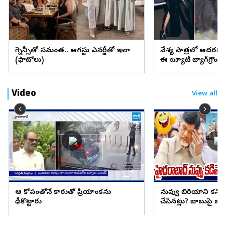
ప్రెగ్నెన్సీతో సమంత.. ఆగస్టు ఎనర్జీతో ఇలా
వేశ్య పాత్రలో అదరగొట్
(ఫొటోలు)
ఈ బ్యూటీ బ్యాగ్‌గ్రౌం
Video
View all
ఆ కోపంతోనే కారుతో ప్రియాంకను
నువ్వు బిరియాని కనిప
ఢీకొట్టారు
చేసినట్లు? బాబుపై బుగ్గన