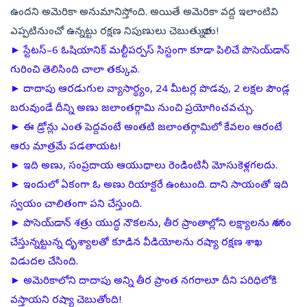
ఉందని అమెరికా అనుమానిస్తోంది. అయితే అమెరికా వద్ద ఇలాంటివి
ఎప్పటినుంచో ఉన్నట్టు రక్షణ నిపుణులు చెబుతున్నారు!
► స్టేటస్‌–6 ఓషియానిక్‌ మల్టీపర్పస్‌ సిస్టంగా కూడా పిలిచే పొసెయ్‌డాన్‌
గురించి తెలిసింది చాలా తక్కువ.
► దాదాపు ఆరడుగుల వ్యాసార్థ్యం, 24 మీటర్ల పొడవు, 2 లక్షల పౌండ్ల
బరువుండే దీన్ని అణు జలాంతర్గామి నుంచి ప్రయోగించవచ్చు.
► ఈ డ్రోన్లు ఎంత పెద్దవంటే అంతటి జలాంతర్గామిలో కేవలం ఆరంటే
ఆరు మాత్రమే పడతాయట!
► ఇది అణు, సంప్రదాయ ఆయుధాలు రెండింటినీ మోసుకెళ్లగలదు.
► ఇందులో ఏకంగా ఓ అణు రియాక్టరే ఉంటుంది. దాని సాయంతో ఇది
స్వయం చాలితంగా పని చేస్తుంది.
► పొసెయ్‌డాన్‌ శత్రు యుద్ధ నౌకలను, తీర ప్రాంతాల్లోని లక్ష్యాలను నాశనం
చేస్తున్నట్టున్న దృశ్యాలతో కూడిన వీడియోలను రష్యా రక్షణ శాఖ
విడుదల చేసింది.
► అమెరికాలోని దాదాపు అన్ని తీర ప్రాంత నగరాలూ దీని పరిధిలోకి
వస్తాయని రష్యా చెబుతోంది!