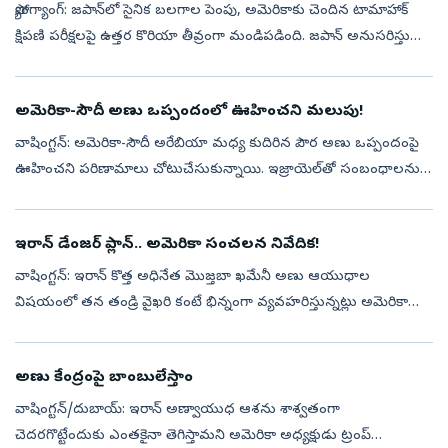
ప్యోంగ్యాంగ్: జపాన్‌లో సైనిక బలగాల పెంపు, అమెరికాకు చెందిన టామాహాక్
క్షిపణి పరీక్షలపై ఉత్తర కొరియా తీవ్రంగా మండిపడింది. జపాన్‌ అనుసరిస్తున్న
తీరును తప్పుపడుతూ, తమ దేశ భద్రతకు ముప్పు వాటిల్లితే అదనపు స...
అమెరికా-సౌదీ అణు ఒప్పందంలో ఊహించని మలుపు!
వాషింగ్టన్‌: అమెరికా-సౌదీ అరేబియా మధ్య కుదిరిన పౌర అణు ఒప్పందంపై
ఊహించని పరిణామాలు చోటుచేసుకున్నాయి. ఇజ్రాయెల్‌తో సంబంధాలను
సాధారణీకరిస్తేనే ఈ ఒప్పందం అమలవుతుందని అమెరికా అధ్యక్షుడు డొనాల్డ్
ట్రంప్ స్...
ఇరాన్ డేంజర్ ప్లాన్.. అమెరికా సంచలన నివేదిక!
వాషింగ్టన్‌: ఇరాన్ కొత్త అధినేత మొజ్తబా ఖమేనీ అణు ఆయుధాల
విషయంలో తన తండ్రి వైఖరి కంటే భిన్నంగా వ్యవహరిస్తున్నట్లు అమెరికా
నిఘా వర్గాలు హెచ్చరించాయి. లాంగ్-రేంజ్ క్షిపణులకు అమర్చగలిగే
అధునాతన అణు వార్‌...
అణు కేంద్రంపై బాంబులేస్తాం
వాషింగ్టన్‌/దుబాయ్‌: ఇరాన్‌ అణ్వాయుధ ఆశను శాశ్వతంగా
చెదరగొట్టేందుకు ఎంతకైనా తెగిస్తామని అమెరికా అధ్యక్షుడు ట్రంప్‌