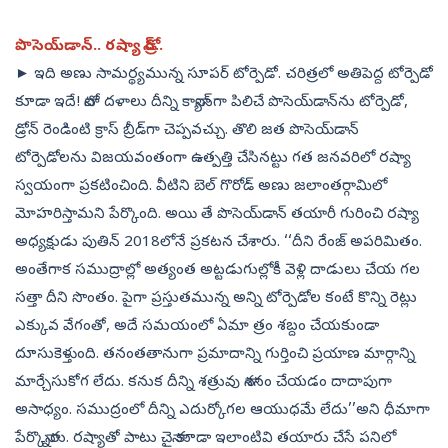
పొసెయ్‌డాన్‌.. రష్యా డ్రోన్‌..
► ఇది అణు సామర్థ్యమున్న సూపర్‌ టోర్పెడో. చరిత్రలో అతిపెద్ద టోర్పెడో
కూడా ఇదే! నాటో దళాలు దీన్ని కాన్యాన్‌గా పిలిచే పొసెయ్‌డాన్‌ను టోర్పెడో,
డ్రోన్‌ రెండింటి క్రాస్‌ బ్రీడ్‌గా చెప్పవచ్చు. తొలి జత పొసెయ్‌డాన్‌
టోర్పెడోలను విజయవంతంగా ఉత్పత్తి చేసినట్టు గత జనవరిలో రష్యా
స్వయంగా ప్రకటించింది. వీటిని బెల్‌ గొరోడ్‌ అణు జలాంతర్గామిలో
మోహరిస్తామని పేర్కొంది. అయి తే పొసెయ్‌డాన్‌ తయారీ గురించి రష్యా
అధ్యక్షుడు పుతిన్‌ 2018లోనే ప్రకటన చేశారు. ‘‘దీని రేంజ్‌ అపరిమితం.
అంతేగాక సముద్రాల్లో అత్యంత అట్టడుగుల్లోకీ వెళ్లి దాడులు చేయ గల
సత్తా దీని సొంతం. పైగా ప్రస్తుతమున్న అన్ని టోర్పెడోల కంటే కొన్ని రెట్లు
ఎక్కువ వేగంతో, అదే సమయంలో ఏమా త్రం శబ్దం చేయకుండా
దూసుకెళ్తుంది. తనంతతానుగా ప్రమాదాన్ని గుర్తించి ప్రయాణ మార్గాన్ని
మార్చేసుకోగ లేదు. కనుక దీన్ని శత్రువు నాశనం చేయడం దాదాపుగా
అసాధ్యం. సముద్రంలో దీన్ని ఎదుర్కోగల ఆయుధమే లేదు’’అని ధీమాగా
పేర్కొన్నారు. రష్యాతో పాటు చైనా కూడా ఇలాంటివి తయారు చేసే పనిలో