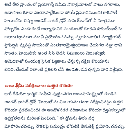
అదే తీర ప్రాంతంలో ప్రయోగిస్తే సమీప నౌకాశ్రయాలతో పాటు నగరాలు,
జనావాసాలు కూడా నామరూపాల్లేకుండా పోయే ప్రమాదముంది! కాకపోతే
హెయిల్‌ను రష్యా అండర్‌ వాటర్‌ డ్రోన్‌ పొసెయ్‌డాన్‌తో ఏ మాత్రమూ
పోల్చలేం. ఎందుకంటే అత్యాధునిక హంగులతో కూడిన పొసెయ్‌డాన్‌ను
జలాంతర్గాముల నుంచీ ప్రయోగించవచ్చు. స్వయంచాలిత న్యూక్లియర్‌
ప్రొపెల్షన్‌ వ్యవస్థ సాయంతో ఎంతకాలమైనా ప్రయాణం చేయగల సత్తా దాని
సొంతం. హెయిల్‌కు అంత సీన్‌ లేదని నిపుణులు చెబుతున్నారు.
అమెరికాతో సంయుక్త సైనిక విన్యాసాలు చేస్తున్న దక్షిణ కొరియాను
బెదిరించేందుకే ఇలాంటి ప్రకటన చేసి ఉండఉండవచ్చన్నది వారి విశ్లేషణ.
అణు డ్రోన్‌ను పరీక్షించాం: ఉత్తర కొరియా
భారీ రేడియో ధార్మిక సునామీని పుట్టించగల అణుసామర్థ్యంతో కూడిన
అండర్‌ వాటర్‌ డ్రోన్‌ ‘హెయిల్‌’ను విజ యవంతంగా పరీక్షించినట్టు ఉత్తర
కొరియా ప్రకటించింది! ఈ ఆందోళనకర పరిణామం కొరియా ద్వీపకల్పంలో
ఉద్రిక్తతలను మరింత పెంచింది. ‘‘ఈ డ్రోన్‌ను తీరం వద్ద
మోహరించవచ్చు. నౌకలపై సముద్రం లోపలికి తీసుకెళ్లీ ప్రయోగించవచ్చు.