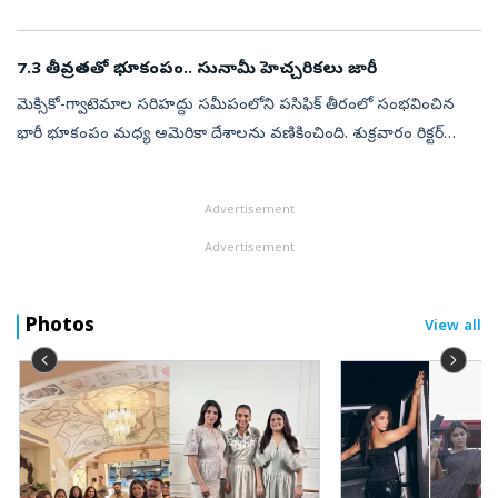
ప్రకటించారు. దక్షిణ ఇరాన్‌లోని నటాంజ్‌ అణు శుద్ధి కర్మాగారం సమీపంలో
పర్వతం అడుగున నిర...
7.3 తీవ్రతతో భూకంపం.. సునామీ హెచ్చరికలు జారీ
మెక్సికో-గ్వాటెమాల సరిహద్దు సమీపంలోని పసిఫిక్‌ తీరంలో సంభవించిన
భారీ భూకంపం మధ్య అమెరికా దేశాలను వణికించింది. శుక్రవారం రిక్టర్‌
స్కేల్‌పై 7.3 తీవ్రతతో వచ్చిన భూకంపం మెక్సికోతో పాటు గ్వాటెమాల, ఎల్‌
సా...
Advertisement
Advertisement
Photos
View all