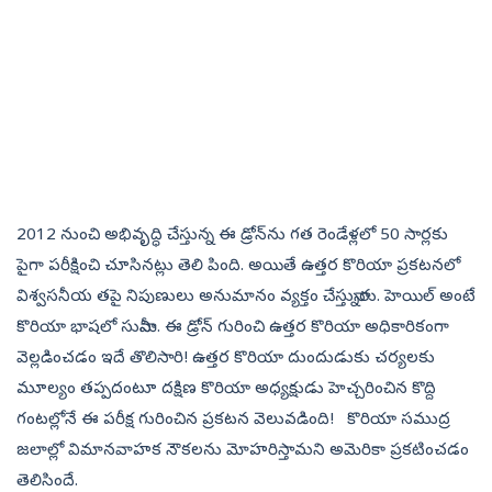
2012 నుంచి అభివృద్ధి చేస్తున్న ఈ డ్రోన్‌ను గత రెండేళ్లలో 50 సార్లకు
పైగా పరీక్షించి చూసినట్లు తెలి పింది. అయితే ఉత్తర కొరియా ప్రకటనలో
విశ్వసనీయ తపై నిపుణులు అనుమానం వ్యక్తం చేస్తున్నారు. హెయిల్‌ అంటే
కొరియా భాషలో సునామీ. ఈ డ్రోన్‌ గురించి ఉత్తర కొరియా అధికారికంగా
వెల్లడించడం ఇదే తొలిసారి! ఉత్తర కొరియా దుందుడుకు చర్యలకు
మూల్యం తప్పదంటూ దక్షిణ కొరియా అధ్యక్షుడు హెచ్చరించిన కొద్ది
గంటల్లోనే ఈ పరీక్ష గురించిన ప్రకటన వెలువడింది! కొరియా సముద్ర
జలాల్లో విమానవాహక నౌకలను మోహరిస్తామని అమెరికా ప్రకటించడం
తెలిసిందే.