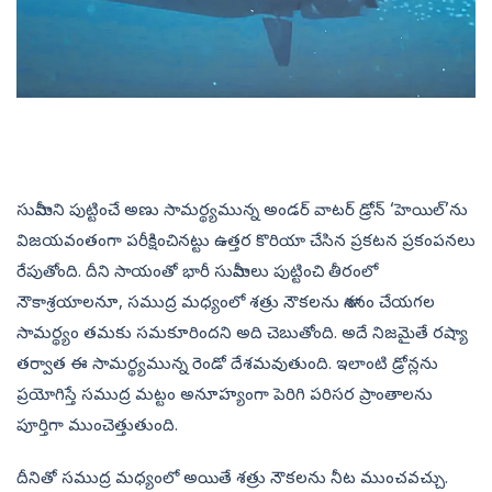
సునామీని పుట్టించే అణు సామర్థ్యమున్న అండర్‌ వాటర్‌ డ్రోన్‌ ‘హెయిల్‌’ను
విజయవంతంగా పరీక్షించినట్టు ఉత్తర కొరియా చేసిన ప్రకటన ప్రకంపనలు
రేపుతోంది. దీని సాయంతో భారీ సునామీలు పుట్టించి తీరంలో
నౌకాశ్రయాలనూ, సముద్ర మధ్యంలో శత్రు నౌకలను నాశనం చేయగల
సామర్థ్యం తమకు సమకూరిందని అది చెబుతోంది. అదే నిజమైతే రష్యా
తర్వాత ఈ సామర్థ్యమున్న రెండో దేశమవుతుంది. ఇలాంటి డ్రోన్లను
ప్రయోగిస్తే సముద్ర మట్టం అనూహ్యంగా పెరిగి పరిసర ప్రాంతాలను
పూర్తిగా ముంచెత్తుతుంది.
దీనితో సముద్ర మధ్యంలో అయితే శత్రు నౌకలను నీట ముంచవచ్చు.