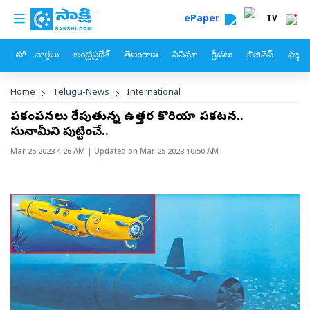
custom menu
Skip to main content
ePaper
TV
హోం
వార్తలు
ఆంధ్రప్రదేశ్
తెలంగాణ
సినిమా
క్రీడలు
బిజినెస్
ఫ్యామ
Breadcrumb
Home
Telugu-News
International
ప్రకంపనలు రేపుతున్న ఉత్తర కొరియా ప్రకటన..
సునామీని పుట్టించే..
Mar 25 2023 4:26 AM
| Updated on
Mar 25 2023 10:50 AM