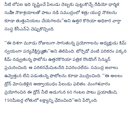
నీటి లోపల ఇది సృష్టించే పేలుడు దెబ్బకు పుట్టుకొచ్చే రేడియో ధార్మిక
సునామీ నౌకాశ్రయాలతో పాటు నడి సముద్రంలో శత్రు యుద్ధ నౌకలను
కూడా తుత్తునియలు చేయగలదు’’అని ఉత్తర కొరియా అధికార వార్తా
సంస్థ కేసీఎన్‌ఏ చెప్పుకొచ్చింది.
‘‘ఈ దిశగా మూడు రోజులుగా సాగుతున్న ప్రయోగాలను అధ్యక్షుడు కిమ్‌
స్వయంగా పర్యవేక్షిస్తున్నారు’’అని తెలిపింది. టోర్పెడో వంటి పరికరం పక్కన
కిమ్‌ నవ్వుతున్న ఫొటోను ఉత్తరకొరియా పత్రిక రొండొంగ్‌ సిన్మున్‌
ప్రచురించింది. ఆ పరికరమేమిటనేది వివరించలేదు. సముద్ర జలాలు
ఉవ్వెత్తున లేచి పడుతున్న ఫొటోలను కూడా ముద్రించింది. ‘‘ఈ అలలు
డ్రోన్‌ మోసుకెళ్లిన అణ్వాయుధం పేలుడు ఫలితం. మంగళవారం
ప్రయోగించిన ఈ డ్రోన్‌ నీటి అడుగున 60 గంటల పాటు ప్రయాణించి,
150మీటర్ల లోతులో లక్ష్యాన్ని ఛేదించింది’’అని పేర్కొంది.