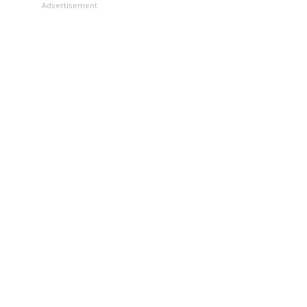
లు
Advertisement