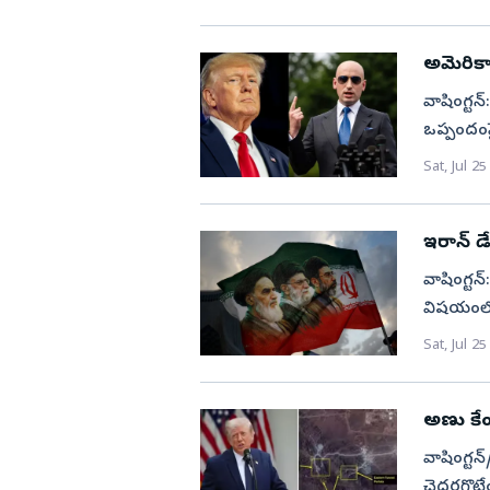
డా. బి ఆర్‌ అం
ఎడ్యుకేషన్
గుంటూరు
అమెరిక
కర్ణాటక
బాపట్ల
తమిళనాడు
వాషింగ్టన
పల్నాడు
ఒప్పందంప
ఢిల్లీ
కృష్ణా
సంబంధాల
Sat, Jul 2
మహారాష్ట్ర
అమెరికా అ
ఎన్టీఆర్
ఒడిశా
భాగంగా సౌ
కర్నూలు
ఇరాన్ డ
ఆయన షరతు
నంద్యాల
చర్చనీయాం
వాషింగ్టన
ప్రకాశం
మిల్లర్ దీ
విషయంలో త
అక్కడి న
శ్రీపొట్టి శ్రీరా
అమెరికా న
Sat, Jul 2
మిల్లర్ త
అమర్చగలి
శ్రీకాకుళం
మనస్తత్వ
ఆకాంక్ష 
విశాఖపట్నం
ఎలాంటి 
అణు కేం
నేత 1990
పేర్కొన్న
అనకాపల్లి
అణు కార్
వాషింగ్ట
సంతకాలు 
దీనిని తరచ
అల్లూరి సీతా
చెదరగొట్ట