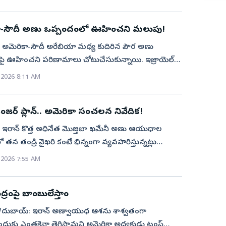
బేడ్కర్‌ కోనసీమ
రాజన్న
ఫొటోలు
మేటి చిత్రా
ఖమ్మం
వీడియోలు
వెబ్ స్టోరీస్
ా-సౌదీ అణు ఒప్పందంలో ఊహించని మలుపు!
భద్రాద్రి
్‌: అమెరికా-సౌదీ అరేబియా మధ్య కుదిరిన పౌర అణు
మహబూబ్‌నగర్
ై ఊహించని పరిణామాలు చోటుచేసుకున్నాయి. ఇజ్రాయెల్‌తో
జోగులాంబ
ను సాధారణీకరిస్తేనే ఈ ఒప్పందం అమలవుతుందని
5 2026 8:11 AM
ధ్యక్షుడు డొనాల్డ్ ట్రంప్ స్పష్టం చేశారు. అబ్రహాం ఒప్పందంలో
నాగర్ కర్నూల్
దీ అరేబియా ఇజ్రాయెల్‌ను అధికారికంగా గుర్తించాలని
నారాయణపేట
ేంజర్ ప్లాన్.. అమెరికా సంచలన నివేదిక!
 విధించారు. ఈ అనూహ్య నిర్ణయంపై సర్వత్రా
వనపర్తి
శమవుతుండగా, వైట్‌హౌస్ డిప్యూటీ చీఫ్ ఆఫ్ స్టాఫ్ స్టీఫెన్
్‌: ఇరాన్ కొత్త అధినేత మొజ్తబా ఖమేనీ అణు ఆయుధాల
మెదక్
నిని గట్టిగా సమర్థించారు.సౌదీ అరేబియా మనస్తత్వాన్ని,
న తండ్రి వైఖరి కంటే భిన్నంగా వ్యవహరిస్తున్నట్లు
ాయకుల విధానాలను ట్రంప్ అద్భుతంగా అర్థం చేసుకున్నారని
ములు నెల్లూరు
ిఘా వర్గాలు హెచ్చరించాయి. లాంగ్-రేంజ్ క్షిపణులకు
సంగారెడ్డి
5 2026 7:55 AM
ెలిపారు. ‘అమెరికాలో మరే ఇతర నాయకుడికన్నా ట్రంప్‌కు సౌదీ
గే అధునాతన అణు వార్‌హెడ్‌లను అభివృద్ధి చేయాలనే
సిద్దిపేట
ంపై సంపూర్ణ అవగాహన ఉంది. ఆయన నిర్ణయాలపై ప్రజలు
ఆయనకు ఉందని అమెరికా నిఘా అంచనా వేసింది.ఇరాన్ మాజీ
నల్గొండ
అనుమానాలు పెట్టుకోకుండా నమ్మకం ఉంచాలి’ అని ఆయన
ద్రంపై బాంబులేస్తాం
లలో అణు ఆయుధాలను నిషేధిస్తూ ఒక ఫత్వా జారీ చేశారు.
ారు. వాషింగ్టన్, రియాద్ దేశాలు అణు సహకార ఒప్పందంపై
సూర్యాపేట
యక్రమం కేవలం శాంతియుత ప్రయోజనాల కోసమేనని టెహ్రాన్
న్‌/దుబాయ్‌: ఇరాన్‌ అణ్వాయుధ ఆశను శాశ్వతంగా
చేసిన మరునాడే ట్రంప్ ఈ కొత్త షరతును తెరపైకి తేవడం
ూ ప్రస్తావిస్తుండేది. అయితే, ప్రస్తుత నేత మొజ్తబా ఖమేనీ ఆ
రామరాజు
యాదాద్రి
ేందుకు ఎంతకైనా తెగిస్తామని అమెరికా అధ్యక్షుడు ట్రంప్‌