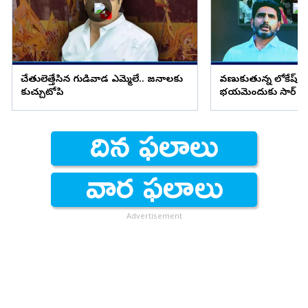
చేతులెత్తేసిన గుడివాడ ఎమ్మెల్యే.. జనాలకు
వణుకుతున్న లోకేష్.. దీక్
కుచ్చుటోపి
భయమెందుకు సార్
Advertisement