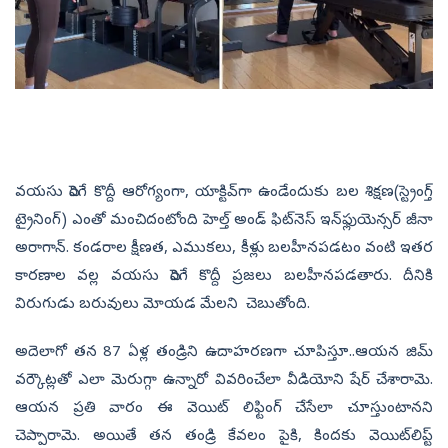
వయసు పెరిగే కొద్దీ ఆరోగ్యంగా, యాక్టివ్‌గా ఉండేందుకు బల శిక్షణ(స్ట్రెంగ్త్‌
ట్రైనింగ్‌) ఎంతో మంచిదంటోంది హెల్త్ అండ్ ఫిట్‌నెస్ ఇన్‌ఫ్లుయెన్సర్ జీనా
అరాగాన్. కండరాల క్షీణత, ఎముకలు, కీళ్లు బలహీనపడటం వంటి ఇతర
కారణాల వల్ల వయసు పెరిగే కొద్దీ ప్రజలు బలహీనపడతారు. దీనికి
విరుగుడు బరువులు మోయడ మేలని చెబుతోంది.
అదెలాగో తన 87 ఏళ్ల తండ్రిని ఉదాహరణగా చూపిస్తూ..ఆయన జిమ్‌
వర్కౌట్లతో ఎలా మెరుగ్గా ఉన్నారో వివరించేలా వీడియోని షేర్‌ చేశారామె.
ఆయన ప్రతి వారం ఈ వెయిట్‌ లిఫ్టింగ్‌ చేసేలా చూస్తుంటానని
చెప్పారామె. అయితే తన తండ్రి కేవలం పైకి, కిందకు వెయిట్‌లిప్ట్‌