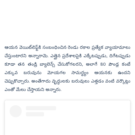
ఆయన వెయిట్‌లిఫ్ట్‌కి సంబంధించిన రెండు రకాల ప్రత్యేక వ్యాయామాలు
చేస్తుంటారని అన్నారామె. ఎత్తైన ప్రదేశాలపైకి ఎక్కేటప్పుడు, దిగేటప్పుడు
కూడా తన తండ్రి బ్యాలెన్స్‌ చేసుకోగలరని, అలాగే 80 పౌండ్ల కంటే
ఎక్కువ బరువును మోయగల సామర్థ్యం ఆయనకు ఉందని
చెప్పుకొచ్చారు. అంతేగాదు వృద్ధులకు బరువులు ఎత్తడం వంటి వర్కౌట్లు
ఎంతో మేలు చేస్తాయని అన్నారు.