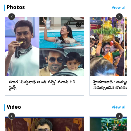
Photos
View all
సూర్య ‘విశ్వనాథ్ అండ్ సన్స్’ మూవీ HD
హైదరాబాద్ : అమ్మవా
స్టిల్స్
సమర్పించిన కొణిదెల న
వైరల్
Video
View all