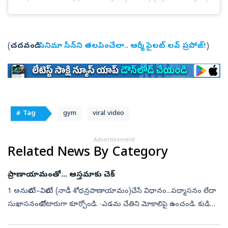
(
చదవండి:
సినిమా సీన్‌ని తలపించేలా.. ఆర్మీ పైలట్‌ లవ్‌ ప్రపోజ్‌!
)
# Tag
gym
viral video
Advertisement
Related News By Category
ప్రాణాయామంతో... ఆస్తమాకు చెక్‌
1 అనులోమ–విలోమ (నాడీ శోధన్రపాణాయామం)చేసే విధానం...పద్మాసనం లేదా
సుఖాసనంలో నిటారుగా కూర్చోండి. ∙ఎడమ చేతిని మోకాలిపై ఉంచండి. కుడి
చేతి బొటనవేలితో కుడి ముక్కు రంధ్రం మూసి, ఎడమ ముక్కు ద్వారా