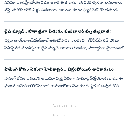
సినిమా ఇండస్ట్రీలో రాణించడం అంత ఈజీ కాదు. కొందరికి త్వరగా అవకాశాలు
వస్తే..మరికొందరికి ఏళ్లు పడతాయి. అయినా కూడా ఫ్యాషన్‌తో కొంతమంది
చిత్రపరిశ్రమను వదిలిపెట్టి రారు. తమ టాలెంట్‌ని నిరూపించుకునేందుకు
ఒక్...
లైవ్ మ్యాచ్‌.. హఠాత్తుగా పిడుగు; ఫుట్‌బాల‌ర్‌ మృత్యువాత!
ద‌క్షిణ థాయ్‌లాండ్‌లో ఫుట్‌బాల్ ఆట‌లో విషాదం నెల‌కొంది. గోలోక్ ఎఫ్ఏ క‌ప్-2026
సెమీఫైన‌ల్ సంద‌ర్భంగా లైవ్ మ్యాచ్ జ‌రుగు తుండ‌గా, హ‌ఠాత్తుగా మైదానంలో
పిడుగు ప‌డింది. ఈ విషాద‌క‌ర ఘ‌ట‌న‌లో 24 ఏళ్ల ఫుట్‌బా...
షాపింగ్‌ కోసం ఏకంగా హెలికాప్టర్‌ ..!విస్తుపోయిన అధికారులు
షాపింగ్‌ కోసం ఇక్కడొక అమెరికా వ్యక్తి ఏకంగా హెలికాప్టర్‌లో ప్రయాణించాడు. ఈ
ఘటన అమెరికాలోని రోసెండాల్‌ గ్రామంలో చోటు చేసుకుంది. స్టానిక అవుట్‌ డోర్‌
సామాగ్రి దుకాణమైన 'కాబెలాస్'కు వెళ్లేందుకు విస్కాన్స...
Advertisement
Advertisement