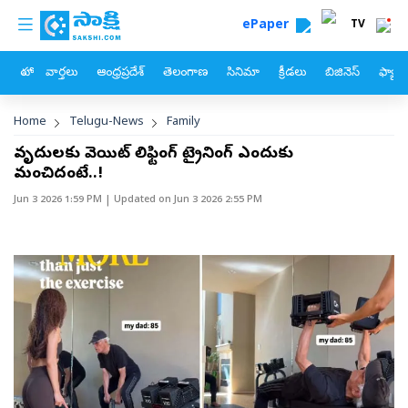
custom menu
Skip to main content
ePaper
TV
హోం
వార్తలు
ఆంధ్రప్రదేశ్
తెలంగాణ
సినిమా
క్రీడలు
బిజినెస్
ఫ్యామ
Breadcrumb
Home
Telugu-News
Family
వృద్ధులకు వెయిట్‌​ లిఫ్టింగ్‌ ట్రైనింగ్‌ ఎందుకు
మంచిదంటే..!
Jun 3 2026 1:59 PM
| Updated on
Jun 3 2026 2:55 PM