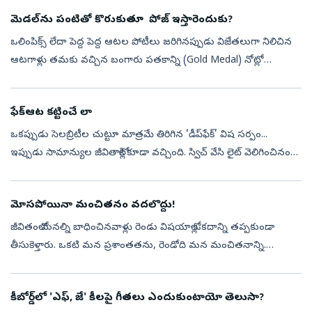
నెమ్మదిగా శ్వ...
మెడల్‌ను పంటితో కొరుకుతూ పోజ్‌ ఇస్తారెందుకు?
ఒలింపిక్స్‌ లేదా పెద్ద పెద్ద ఆటల పోటీలు జరిగినప్పుడు విజేతలుగా నిలిచిన
ఆటగాళ్లు తమకు వచ్చిన బంగారు పతకాన్ని (Gold Medal) నోట్లో
పెట్టుకుని, పంటితో కొరుకుతున్నట్లు కెమెరాలకు పోజులిస్తారు. మెడల్‌ను
తిన...
ఫేక్‌ఆట కట్టించే లా
ఒకప్పుడు సెలబ్రిటీల చుట్టూ మాత్రమే తిరిగిన ‘డీప్‌ఫేక్‌’ విష సర్పం...
ఇప్పుడు సామాన్యుల జీవితాల్లోకి కూడా వచ్చింది. స్విచ్‌ వేసి లైట్‌ వెలిగించినంత
తేలిగ్గా ‘మాయా సాంకేతికత’ అందుబాటులోకి వచ్చింది. డీ...
మోసపోయినా మంచితనం వదలొద్దు!
జీవితంలో మనల్ని బాధించినవాళ్లు రెండు విషయాల్లో ఒకదాన్ని తప్పకుండా
తీసుకెళ్తారు. ఒకటి మన ప్రశాంతతను, రెండోది మన మంచితనాన్ని.
ప్రశాంతత కొంతకాలానికి తిరిగి వస్తుంది. కానీ మంచితనం పోతే మనల్ని
మనమే కోల్పోత...
కీబోర్డ్‌లో 'ఎఫ్‌, జే' కీలపై గీతలు ఎందుకుంటాయో తెలుసా?