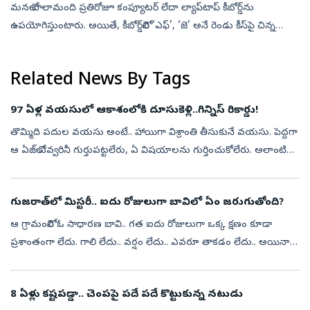
మనలో చాలామంది ప్రతిరోజూ కంప్యూటర్‌ లేదా ల్యాప్‌టాప్‌ కీబోర్డ్‌ను
ఉపయోగిస్తుంటారు. అయితే, కీబోర్డ్‌లోని ‘ఎఫ్‌’, ‘జె’ అనే రెండు కీస్‌పై చిన్న
ఎత్తుగా ఉండే గీతలు లేదా బంప్స్‌ ఉంటాయి. ఇవి ఎందుకుంటాయో ఎపుడ...
Related News By Tags
97 ఏళ్ల వయసులో ఆకాశంలోకి దూసుకెళ్లి..గిన్నిస్‌ రికార్డు!
తొమ్మిది పదుల వయసు అంటే.. హాయిగా విశ్రాంతి తీసుకునే వయసు. పెద్దగా
ఆ ఏజ్‌లో ఎవ్వరినీ గుర్తుపట్టలేరు, ఏ విషయాలను గుర్తించుకోలేరు. అలాంటి
వయసులో అసామాన్యమైన సాహస కృత్యాలు అంటే..వామ్మో అనిపిస్తుంది.
యువత ...
గుజరాత్‌లో మిస్టరీ.. ఐదు రోజులుగా బావిలో ఏం జరుగుతోంది?
ఆ గ్రామంలోని ఓ సాధారణ బావి.. గత ఐదు రోజులుగా ఒక్క క్షణం కూడా
ప్రశాంతంగా లేదు. గాలి లేదు.. వర్షం లేదు.. ఎవరూ తాకడం లేదు.. అయినా
బావిలోని నీరు సముద్రంలా అలలు ఎగురేస్తూనే ఉంది. ఈ వింతను చూసిన
గ్రామస్థులు...
8 ఏళ్లు కష్టపడ్డా.. చెంపపై పదే పదే కొట్టుకున్న నటుడు