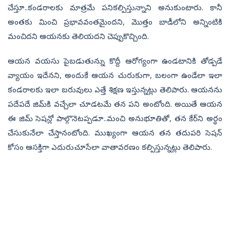
చేస్తూ..కండరాలకు మాత్రమే పనికల్పిస్తున్నాని అనుకుంటారు. కానీ
అంతకు మించి ప్రభావవంతమైందని, మొత్తం బాడీలోని అన్నింటికి
మంచిదని ఆయనకు తెలియదని చెప్పుకొచ్చింది.
ఆయన వయసు పైబడుతున్ను కొద్దీ ఆరోగ్యంగా ఉండటానికి తోడ్పడే
వ్యాయం ఇదేనని, అందుకే ఆయన చురుకుగా, బలంగా ఉండేలా ఇలా
కండరాలకు ఇలా బరువులు ఎత్తే శిక్షణ ఇస్తున్నట్లు తెలిపారు. ఆయనను
పదేపదే జిమ్‌కి వచ్చేలా చూడటమే తన పని అంటోంది. అయితే ఆయన
ఈ జిమ్‌ సెషన్లో పాల్గొనెటప్పడూ..మంచి అనుభూతితో, తన కేర్‌ని అర్థం
చేసుకునేలా చేస్తానంటోంది. ముఖ్యంగా ఆయన తన తదుపరి సెషన్‌
కోసం ఆసక్తిగా ఎదురుచూసేలా వాతావరణం కల్పిస్తున్నట్లు తెలిపారు.