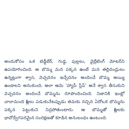
అందుకోసం ఒక టెడ్డీబేర్‌, గుడ్డ, పుల్లలు, వైబ్రేటింగ్‌ మోటర్‌ని
ఉపయోగించింది. ఆ బొమ్మ మన పక్కన ఉంటే మన తల్లిదండ్రులు
ఉన్నట్లుగా శ్వాస, వెచ్చదనం ఇచ్చేదనం అందించే బొమ్మ అయ్యి
ఉండాలని అనుకుంది. అలా ఆమె ‘హ్యాపీ స్లీప్’ అనే శ్వాస తీసుకుని
వెచ్చదనం అందించే బొమ్మను రూపొందించింది. నిజానికి ఇంట్లో
చాలామంది పిల్లలు పడుకునేటప్పుడు తమకు నచ్చిన ఏదోఒక బొమ్మను
పక్కన పెట్టుకుని నిద్రపోతుంటారు. ఆ బొమ్మతో పిల్లలకు
భావోద్వేగపరమైన సంరక్షణతో కూడిన అనుబంధం ఉంటుంది.