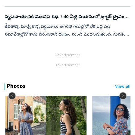
సృష్టించారు. న్యూయార్క్‌లోని ప్రముఖ బెంజమిన్‌ ఎన్‌. కార్డో...
వ్యవసాయానికి మించిన కథ..! 40 ఏళ్ల వయసులో ట్రాక్టర్‌ డ్రైవింగ్‌
..
జీవితాన్ని మార్చే కొన్ని నిర్ణయాలు తగరతి గదుల్లోనో లేక పెద్ద పెద్ద
సమావేశాల్లోనో కాదు భరింపరాని దుఃఖం నుంచి మొదలవుతుంది. మనకెంతో
ఇష్టమైన వ్యక్తిని కోల్పోయిన తీవ్ర దుఃఖం ఒకవైపు.. ఒక్కసారిగా మీదపడ్డ
కుట...
Advertisement
Advertisement
Photos
View all