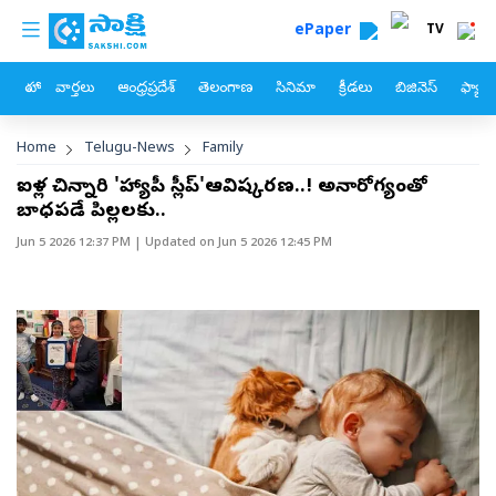
custom menu
Skip to main content
ePaper
TV
హోం
వార్తలు
ఆంధ్రప్రదేశ్
తెలంగాణ
సినిమా
క్రీడలు
బిజినెస్
ఫ్యామ
Breadcrumb
Home
Telugu-News
Family
ఐదేళ్ల చిన్నారి 'హ్యాపీ స్లీప్'ఆవిష్కరణ..! అనారోగ్యంతో
బాధపడే పిల్లలకు..
Jun 5 2026 12:37 PM
| Updated on
Jun 5 2026 12:45 PM