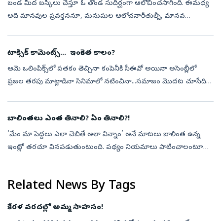
బండ మీద బస్కీలు చేస్తూ ఓ తొండ సుదీర్ఘంగా ఆలోచించసాగింది. ఈమధ్య
అది మానవుల ప్రవర్తననూ, మనుషుల ఆలోచనారీతుల్నీ, మానవ
సంకుచిత స్వభావాన్నీ చాలా పరిశీలనగా చూస్తోంది. దాని ఆలోచనలు ఇలా
సాగుతున్నాయి. పాములు త...
టాక్సిక్‌ కామెంట్స్‌... ఇంకెంత కాలం?
ఆమె ఒలింపిక్స్‌లో పతకం తెచ్చినా కంపెనీకి సీఈవో అయినా అసెంబ్లీలో
ప్రజల తరపు మాట్లాడినా సినిమాలో నటించినా...సమాజం మొదట చూసేది
టాలెంట్‌ను కాదు. ఆమె డ్రెస్, లుక్స్, వ్యక్తిగత జీవితం... తాజాగా ఒక సీనియర్‌
...
బాలింతలు ఎంత తినాలి? ఏం తినాలి?!
‘మేం మా పెద్దలు ఎలా చెబితే అలా విన్నాం’ అనే మాటలు బాలింత ఉన్న
ఇంట్లో తరచూ వినపడుతుంటుంది. పథ్యం నియమాలు పాటించాలంటూ
‘ఈ రకం భోజనం వద్దు’ అనేవారుంటారు. ‘పోషకాలు ఉండే భోజనం తింటేనే
బిడ్డకు సరిపడా పాలు లభ...
Related News By Tags
కేరళ వరదల్లో అమ్మ సాహసం!