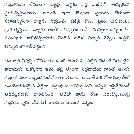
నిద్రపోవడం లేదంటూ డాక్టర్లు వద్దకు వెళ్లి మెడిసిన్‌ తెచ్చుకుని
ప్రయత్నిస్తుంటారు. అయితే ఇలా ఔషధల ప్రభావం లేకుండా
సహజసిద్ధంగా వాళ్లను నిద్రపుచ్చే టెక్నీక్‌ కోసం పిల్లలు, నిపుణులు
ప్రయత్నిస్తూనే ఉన్నారు. అదోక పరిష్కారం కానీ సమస్యలా ఉన్న జఠిల
సమస్యకు కాలిఫోర్నియాకు చెందిన ఐదేళ్ల చిన్నారి వెన్నెల అత్తిలి
అద్భుతంగా చెక్‌ పెట్టింది.
తన తల్లి వీపుపై జోకొడుతూ ఉంటే తనకు నిద్రపట్టేది లేదంటే నిద్రపట్టేది
కాదామెకు. ఒక్కోసారి ఆమె తల్లి త్వరగా నిద్రపోయేది దాంతో తనకు
నిద్రరాకి ఎలా ఇబ్బంది పడేదో బాగా తెలుసు. అయితే ఒక రోజు స్కూల్‌లో
ఉపయోగకరమైన ఏదైనా వస్తువును కనిపెట్టమని ఇచ్చిన అసైన్‌మెంట్‌
ఆవిష్కరణకు దారితీసింది. అదేదో తాను రోజు ఎదుర్కొంటున్న
నిద్రసమస్యకు చెక్‌పెడితే చాలని అనుకుంది వెన్నెల.