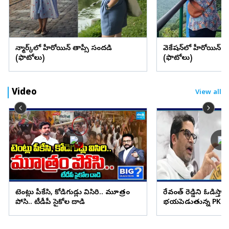
డెన్మార్క్‌లో హీరోయిన్ తాప్సీ సందడి
వెకేషన్‌లో హీరోయిన్ శ్రద్
(ఫొటోలు)
(ఫొటోలు)
Video
View all
టెంట్లు పీకేసి, కోడిగుడ్లు విసిరి.. మూత్రం
రేవంత్ రెడ్డిని ఓడిస్తా..
పోసి.. టీడీపీ సైకోల దాడి
భయపెడుతున్న PK కామ