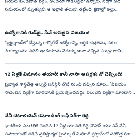
బయట కుండపోత వర్షం. అందరూ గాఢనిద్రలో ఉన్నారు. సరిగ్గా అదే
సమయంలో మృత్యువు ఆ ఇల్లాలి తలుపు తట్టింది. క్షణాల్లో ఇల్లు
కూలిపోతోంది. ఆమె తల పగిలి రక్తం కారుతోంది. కానీ, ఆమెలో ఎక్కడ లేని
బలం వచ్చింది. నొప్ప...
ఉద్యోగానికి గుడ్‌బై.. సేవే అసలైన విజయం!
స్విట్జర్లాండ్‌లో చేస్తున్న కార్పొరేట్‌ ఉద్యోగాన్ని, ఆర్థిక భద్రతను, సకల
సౌకర్యాలనూ వదిలి ఇండియాను వెదుక్కుంటూ వచ్చిన సాండ్రా లావి
గోజ్కోవిచ్‌ ఇక్కడ ఎన్నో సేవాకార్యక్రమాలు చేపడుతోంది. ‘ఇండియాలో నేను
ఇ...
12 ఏళ్లకే విమానం తయారీ! కానీ నాసా ఆఫర్లకు నో చెప్పింది!
ప్రఖ్యాత శాస్త్రవేత్త ఆల్బర్ట్‌ ఐన్‌స్టీన్‌ నోటి నుంచి వచ్చిన మాట... ‘విజయం
సాధించిన వ్యక్తిగా మారడానికి ప్రయత్నించవద్దు. విలువైన వ్యక్తిగా మారడానికి
ప్రయత్నించండి’ ఆల్బర్ట్‌ ఐన్‌స్టీన్‌ కావాలని ఆమె ఎ...
నేవీ బెటాలియన్‌ కమాండింగ్‌ ఆఫీసర్‌గా రిద్ధి
భారతీయ సంతతికి చెందిన 17 ఏళ్ల యువతి రిద్ధి చౌహాన్‌ యూఎస్‌ నేవీ
సహకారంతో నడిచే ప్రతిష్టాత్మక హైస్కూల్‌ మిలిటరీ ప్రోగ్రామ్‌లో సరికొత్త రికార్డు