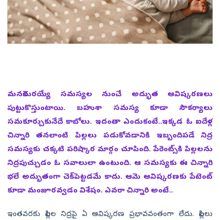
మనకెదురయ్యే సమస్యల నుంచే అద్భుత ఆవిష్కరణలు
పుట్టుకొస్తుంటాయి. బహుశా సమస్య కూడా సౌకర్యాలు
సమకూర్చుకునేదే కాబోలు. ఇదంతా ఎందుకంటే..ఇక్కడ ఓ ఐదేళ్ల
చిన్నారి తనలాంటి పిల్లలు పడుకోవడానికి ఇబ్బందిపడే నిద్ర
సమస్యకు చక్కటి పరిష్కార మార్గం చూపింది. పేరెంట్స్‌కి పిల్లలను
నిద్రపుచ్చుడం ఓ సవాలులా ఉంటుంది. ఆ సమస్యకు ఈ చిన్నారి
భలే అద్భుతంగా చెక్‌పెట్టడమే కాదు. ఆమె ఆవిష్కరణకు పేటెంట్‌
కూడా మంజూరవ్వడం విశేషం. ఎవరా చిన్నారి అంటే..
ఇంతవరకు పిల్లల నిద్రపై ఏ ఆవిష్కరణ ప్రభావవంతంగా లేదు. పిల్లలు