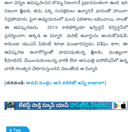
అలా వెన్నెల ఆవిష్కరించిన బొమ్మ నిజంగానే ప్రభావవంతంగా ఉంది. ఇది
నిజంగా పిల్లలకు తమ పక్క సంరక్షకులు ఉన్నారనే భావంతో హాయిగా
నిద్రపోయారు. పైగా అధ్యయనంలో మంచి ఫలితాలు లభించాయి. దాంతో
ఈ ఆవిష్కరణను 2019 కాలిఫోర్నియా ఇన్వెన్షన్ కన్వెన్షన్‌లో
ప్రదర్శించగా, అక్కడ ఆ చిన్నారి మెరిట్ అవార్డును అందుకోవడమే
కాకుండా యుఎస్‌ పేటెంట్ కూడా మంజూరవ్వడం విశేషం. కాగా, ఈ
ఆవిష్కరణ అనారోగ్యంతో బాధపడుతున్న పిల్లలకు, ముఖ్యంగా
కీమోథెరపీ చేయించుకుంటున్న వారికి లేదా ఆసుపత్రి ఐసోలేషన్‌లో ఉన్న
వారికి సాంత్వన చేకూరుస్తుందని చెబుతోంది ఆ చిన్నారి.
(
చదవండి:
అడవి పండ్లు: ఆనె పరిగెతో ఇన్ని లాభాలా!
)
# Tag