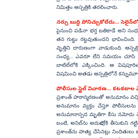
నిమిత్తం ఆస్పత్రికి తరలించారు.
నర్సు బుద్ధి పోనిచ్చుకోలేదు... సెలైన్‌లో
పైనుంచి పడినా భర్త బతికాడే అని సంధ్య
తన గుట్టు రట్టవుతుందని భావించింది.
వృత్తిని దారుణంగా వాడుకుంది. ఆస్పత్
సంధ్య... ఎవరూ లేని సమయం చూసి టాయిలె
బాటిల్‌లోకి ఎక్కించింది. ఆ విషపూరి
విషమించి అతడు ఆస్పత్రిలోనే కన్నుమూ
పోలీసుల స్టైల్ విచారణ... కటకటాల వ
ప్రశాంత్ హఠాన్మరణంతో అనుమానం వచ్చిన
అనుమానం వ్యక్తం చేస్తూ పోలీసులను
అనుమానాస్పద మృతిగా కేసు నమోదు చేస
బంటి, అనిల్‌ను అదుపులోకి తీసుకుని గట్ట
ప్రశాంత్‌ను హత్య చేసినట్లు నిందితులు 