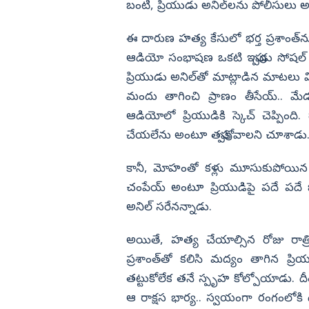
బంటి, ప్రియుడు అనిల్‌లను పోలీసులు అరె
ఈ దారుణ హత్య కేసులో భర్త ప్రశాంత్‌న
ఆడియో సంభాషణ ఒకటి ఇప్పుడు సోషల్
ప్రియుడు అనిల్‌తో మాట్లాడిన మాటలు విం
మందు తాగించి ప్రాణం తీసేయ్.. 
ఆడియోలో ప్రియుడికి స్కెచ్ చెప్పింద
చేయలేను అంటూ తప్పుకోవాలని చూశాడు
కానీ, మోహంతో కళ్లు మూసుకుపోయిన సం
చంపేయ్ అంటూ ప్రియుడిపై పదే పదే ఒత్తిడ
అనిల్ సరేనన్నాడు.
అయితే, హత్య చేయాల్సిన రోజు రాత్రి 
ప్రశాంత్‌తో కలిసి మద్యం తాగిన ప
తట్టుకోలేక తనే స్పృహ కోల్పోయాడు. 
ఆ రాక్షస భార్య.. స్వయంగా రంగంలోకి 