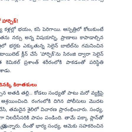
 హార్పిక్!
 కళ్లల్లో భయం, కసి పెరిగాయి. ఆస్పత్రిలో కోలుకుంటే
 తను నర్సు అన్న విషయాన్ని, ప్రాణాలు కాపాడాల్సిన
రిలో భర్తకు ఎక్కుతున్న సెలైన్ బాటిల్‌ను గమనించిన
ట్ క్లీన్ చేసే ‘హార్పిక్’ను సిరంజి ద్వారా సెలైన్
త కెమికల్ ప్రశాంత్ శరీరంలోకి పాకడంతో పరిస్థితి
శాడు.
ెనక్కి కిరాతకులు
 అతడి తల్లి... కోడలు సంధ్యతో పాటు మరో వ్యక్తిపై
 ఆశ్రయించింది. రంగంలోకి దిగిన పోలీసులు మొదట
ి, తమదైన శైలిలో విచారణ ప్రారంభించారు. సంధ్య,
ిగా నిలదీసేసరికి పాపం పండింది. తామే పక్కా ప్లాన్‌తో
ఒప్పుకున్నారు. దీంతో భార్య సంధ్య, ఆమెకు సహకరించిన