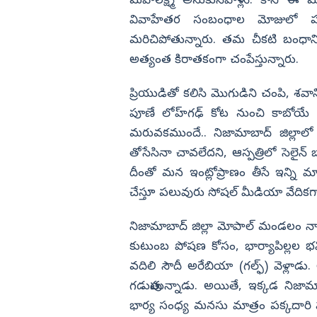
మహాలక్ష్మి అనుకునేవాళ్లు. కానీ ఈ 
్
100 మంది గుండాలతో YSRCP దీక్ష
శిబిరాలకు బోండా ఉమా.. కోడిగుడ్లు,
వివాహేతర సంబంధాల మోజులో పడి,
విజయనగరం
టమాటాలతో దాడి!
మరిచిపోతున్నారు. తమ చీకటి బంధానికి 
పార్వతీపురం మన
అత్యంత కిరాతకంగా చంపేస్తున్నారు.
పశ్చిమ గోదావర
ప్రియుడితో కలిసి మొగుడిని చంపి, శవాన్
ఏలూరు
పూణే లోహ్‌గఢ్‌ కోట నుంచి కాబోయే భ
వైఎస్సార్
మరువకముందే.. నిజామాబాద్ జిల్లాలో 
అన్నమయ్య
తోసేసినా చావలేదని, ఆస్పత్రిలో సెలైన్ బ
దీంతో మన ఇంట్లోప్రాణం తీసే ఇన్ని
చేస్తూ పలువురు సోషల్‌ మీడియా వేదికగ
నిజామాబాద్ జిల్లా మోపాల్ మండలం న్యా
కుటుంబ పోషణ కోసం, భార్యాపిల్లల భవిష్య
వదిలి సౌదీ అరేబియా (గల్ఫ్) వెళ్లాడ
గడుపుతున్నాడు. అయితే, ఇక్కడ నిజామాబాద
భార్య సంధ్య మనసు మాత్రం పక్కదారి పట