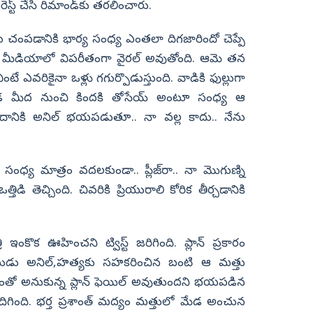
స్ట్ చేసి రిమాండ్‌కు తరలించారు.
ు చంపడానికి భార్య సంధ్య ఎంతలా దిగజారిందో చెప్పే
 మీడియాలో విపరీతంగా వైరల్ అవుతోంది. ఆమె తన
టే ఎవరికైనా ఒళ్లు గగుర్పొడుస్తుంది. వాడికి ఫుల్లుగా
మేడ మీద నుంచి కిందకి తోసేయ్ అంటూ సంధ్య ఆ
ి. దానికి అనిల్ భయపడుతూ.. నా వల్ల కాదు.. నేను
.
ధ్య మాత్రం వదలకుండా.. ప్లీజ్‌రా.. నా మొగుణ్ని
ి తెచ్చింది. చివరికి ప్రియురాలి కోరిక తీర్చడానికి
ఇంకొక ఊహించని ట్విస్ట్ జరిగింది. ప్లాన్ ప్రకారం
్రియుడు అనిల్,హత్యకు సహకరించిన బంటి ఆ మత్తు
దీంతో అనుకున్న ప్లాన్ ఫెయిల్ అవుతుందని భయపడిన
దిగింది. భర్త ప్రశాంత్ మద్యం మత్తులో మేడ అంచున