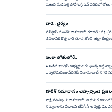
ఘటన మేడిపల్లి పోలీసుస్టేషన్‌ పరిధిలో చోట
ఈ చర్...
దారి.. ధైర్యం
వన్‌స్టాప్‌ నుంచేనిజామాబాద్‌ రూరల్‌ : సఖి (వన
జీవితానికి కొత్త దారి చూపుతోంది. జిల్లా కేంద
ఇంకా లోతులోనే..
● ఓడిన కాంగ్రెస్‌ అభ్యర్థులకు ఫండ్స్‌ ఇస్తున్నారు : అర్బన్‌ ఎమ్మెల్యే ధన్‌పాల్‌ నియోజకవర్గానికి నయాపైసా
ఇవ్వలేదుసుభాష్‌నగర్‌: నిజామాబాద్‌ నగర సమగ
హరీశ్‌ సమాధానం చెప్పాల్సింది ప్రజలక
సాక్షి ప్రతినిధి, నిజామాబాద్‌: ఆధునిక క
నమ్మకాలను వీడాలని టీపీసీసీ అధ్యక్షుడు, ఎమ్మ