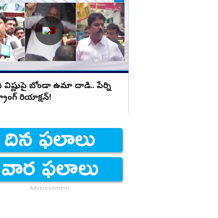
బాబు కేబినెట్ లో చిలిపి మ
ి విష్ణుపై బోండా ఉమా దాడి.. పేర్ని
ట్రాంగ్ రియాక్షన్!
Advertisement