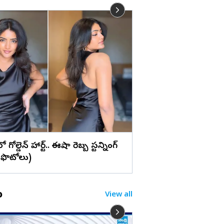
లు
వైట్ డ్రెస్‌లో ప్రగ్యా జైస్వ
మ్యాజిక్... (ఫొటోలు)
రెస్‌లో గోల్డెన్ హార్ట్.. ఈషా రెబ్బ స్టన్నింగ్
!(ఫొటోలు)
o
View all