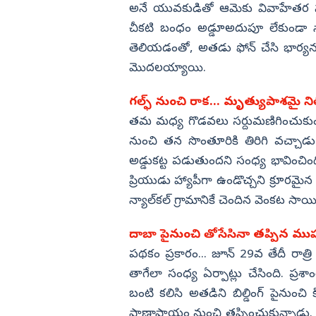
అనే యువకుడితో ఆమెకు వివాహేతర స
చీకటి బంధం అడ్డూఅదుపూ లేకుండా సాగి
తెలియడంతో, అతడు ఫోన్ చేసి భార్యను 
మొదలయ్యాయి.
గల్ఫ్ నుంచి రాక... మృత్యుపాశమై ని
తమ మధ్య గొడవలు సర్దుమణిగించుకుంద
నుంచి తన సొంతూరికి తిరిగి వచ్చా
అడ్డుకట్ట పడుతుందని సంధ్య భావించిం
ప్రియుడు హ్యాపీగా ఉండొచ్చని క్రూర
న్యాల్‌కల్ గ్రామానికే చెందిన వెంకట 
దాబా పైనుంచి తోసేసినా తప్పిన ముప
పథకం ప్రకారం... జూన్ 29వ తేదీ రాత్రి
తాగేలా సంధ్య ఏర్పాట్లు చేసింది. ప్రశా
బంటి కలిసి అతడిని బిల్డింగ్ పైనుంచి
ప్రాణాపాయం నుంచి తప్పించుకున్నాడు. 