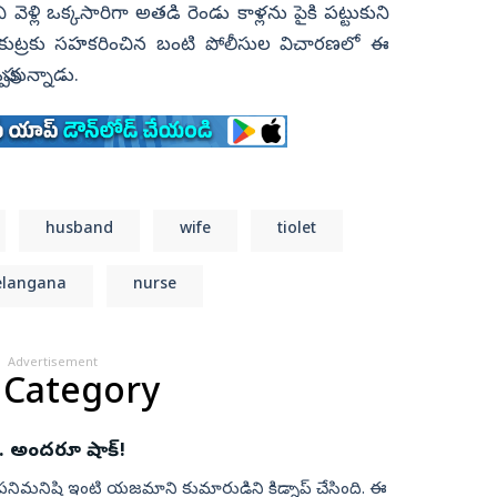
్లి ఒక్కసారిగా అతడి రెండు కాళ్లను పైకి పట్టుకుని
ది. ఈ కుట్రకు సహకరించిన బంటి పోలీసుల విచారణలో ఈ
పుకున్నాడు.
husband
wife
tiolet
elangana
nurse
Advertisement
 Category
.. అందరూ షాక్!
యిన పనిమనిషి ఇంటి యజమాని కుమారుడిని కిడ్నాప్‌ చేసింది. ఈ