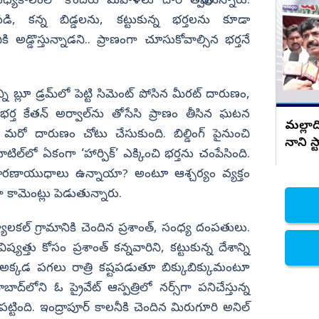
మధ్యకాలంలో కొందరు మహిళలు దారి తప్పుతున్నారు.
రామాయణ కాస్ట్యూమ్ పై కాంట్రవర్సీ..
సినిమా చూసి మాట్లాడండి అంటూ
 కన్న బిడ్డలను, కట్టుకున్న భర్తలను కూడా
నిజామాబాద్
డిజైనర్స్ ఫైర్
అడ్డొస్తున్నాడని.. ప్రాణంగా చూసుకోవాల్సిన భర్తనే
్యం
కామారెడ్డి
ి
రంగారెడ్డి
ని బ్లూ డ్రమ్‌లో పెట్టి సిమెంట్ పోసిన మీరట్ దారుణం,
వికారాబాద్
ర్త కేతన్‌ అర్వాల్‌ను తోసేసి ప్రాణం తీసిన ఘటన
వరంగల్
మల్లాద
మరో దారుణం చోటు చేసుకుంది. బిల్డింగ్ పైనుంచి
నాని స్
హన్మకొండ
ాటిల్‌లో ఏకంగా ‘హార్పిక్’ ఎక్కించి భర్తను చంపేసింది.
జనగాం
 మారణాయుధాలు ఉన్నాయా? అంటూ ఆశ్చర్యం వ్యక్తం
జయశంకర్
ా కామెంట్లు పెడుతున్నారు.
మహబూబాబాద్
లకల్ గ్రామానికి చెందిన ప్రశాంత్, సంధ్య దంపతులు.
ములుగు
త్తు కోసం ప్రశాంత్ కన్నవారిని, కట్టుకున్న దేశాన్ని
ు. అక్కడ పగలు రాత్రి కష్టపడుతూ బిక్కుబిక్కుమంటూ
్‌లోని ఓ ప్రైవేట్ ఆస్పత్రిలో నర్స్‌గా పనిచేస్తున్న
్టింది. ఇంద్రాపూర్ కాలనీకి చెందిన మిరుగూరి అనిల్