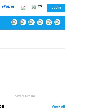
ePaper
TV
Login
‌
Advertisement
సా?
os
View all