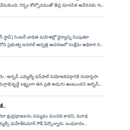
ు చేసుకుంది. గర్భం కోల్పోవడంతో తీవ్ర మానసిక ఆవేదనకు గురై
్‌ స్టాప్‌) సెంటర్‌ బాధిత మహిళల్లో ధైర్యాన్ని నింపుతూ
్రంలోని ప్రభుత్వ జనరల్‌ ఆస్పత్రి ఆవరణలో సంక్షేమ అధికారి న...
్రాభివృద్ధే లక్ష్యంగా తన ప్రతి అడుగు ఉంటుందని అర్బన్‌...
ే..
ాలంలోనూ క్షుద్రపూజలను నమ్మడం మంచిది కాదని, మూఢ
ెల్సీ మహేశ్‌కుమార్‌ గౌడ్‌ పేర్కొన్నారు. బుధవారం