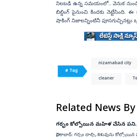
నిలబడి ఉన్న సమయంలో.. వెనుక నుంచి వెళ
బిల్డింగ్ పైనుంచి కిందకు నెట్టేసిం
షాకింగ్ నిజాలన్నింటినీ పూసగుచ్చినట్లు ఒప్
nizamabad city
# Tag
cleaner
T
Related News By
గర్భం కోల్పోయిన మహిళ చేసిన పని
హైదరాబాద్‌: గర్భం దాల్చి..శిశువును కోల్పో