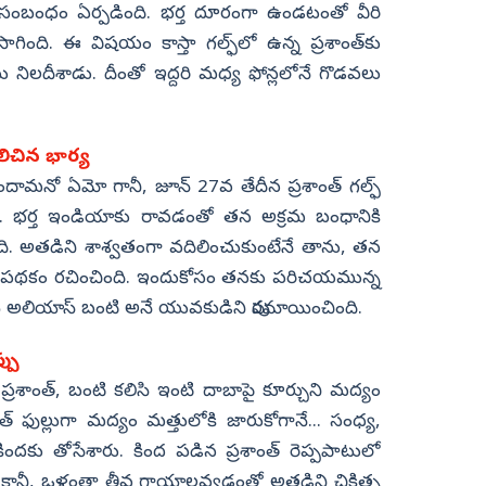
ంబంధం ఏర్పడింది. భర్త దూరంగా ఉండటంతో వీరి
ంది. ఈ విషయం కాస్తా గల్ఫ్‌లో ఉన్న ప్రశాంత్‌కు
నిలదీశాడు. దీంతో ఇద్దరి మధ్య ఫోన్లలోనే గొడవలు
లిచిన భార్య
ామనో ఏమో గానీ, జూన్ 27వ తేదీన ప్రశాంత్ గల్ఫ్
డు. భర్త ఇండియాకు రావడంతో తన అక్రమ బంధానికి
ది. అతడిని శాశ్వతంగా వదిలించుకుంటేనే తాను, తన
మైన పథకం రచించింది. ఇందుకోసం తనకు పరిచయమున్న
సాయి అలియాస్‌ బంటి అనే యువకుడిని పురమాయించింది.
్పు
 ప్రశాంత్, బంటి కలిసి ఇంటి దాబాపై కూర్చుని మద్యం
ంత్ ఫుల్లుగా మద్యం మత్తులోకి జారుకోగానే... సంధ్య,
 కిందకు తోసేశారు. కింద పడిన ప్రశాంత్ రెప్పపాటులో
కానీ, ఒళ్లంతా తీవ్ర గాయాలవ్వడంతో అతడిని చికిత్స