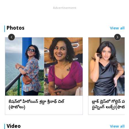
Advertisement
Photos
View all
వెకేషన్‌లో హీరోయిన్ శ్రద్ధా శ్రీనాథ్ చిల్
బ్లాక్ డ్రెస్‌లో గోల్డెన్ హా
(ఫొటోలు)
స్టన్నింగ్ లుక్స్!(ఫొటోల
Video
View all