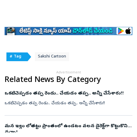
# Tag
Sakshi Cartoon
Advertisement
Related News By Category
ఒకటి.. చెప్పడం తప్ప రెండు.. చేయడం తప్ప.. అన్నీ చేసేశారు!!
ఒకటి.. చెప్పడం తప్ప రెండు.. చేయడం తప్ప.. అన్నీ చేసేశారు!!
మన ఇల్లు లోతట్టు ప్రాంతంలో ఉండటం వలన డైరెక్ట్‌గా కొట్టుకొని
వచ్చా!