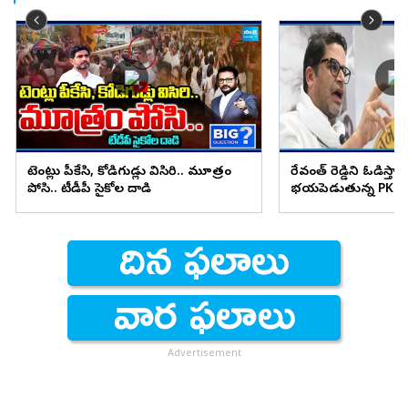
టెంట్లు పీకేసి, కోడిగుడ్లు విసిరి.. మూత్రం
రేవంత్ రెడ్డిని ఓడిస్తా..
పోసి.. టీడీపీ సైకోల దాడి
భయపెడుతున్న PK కామ
Advertisement