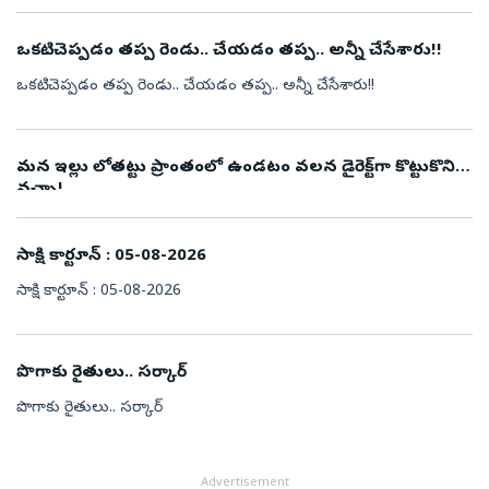
ఒకటి.. చెప్పడం తప్ప రెండు.. చేయడం తప్ప.. అన్నీ చేసేశారు!!
ఒకటి.. చెప్పడం తప్ప రెండు.. చేయడం తప్ప.. అన్నీ చేసేశారు!!
మన ఇల్లు లోతట్టు ప్రాంతంలో ఉండటం వలన డైరెక్ట్‌గా కొట్టుకొని
వచ్చా!
సాక్షి కార్టూన్‌ : 05-08-2026
సాక్షి కార్టూన్‌ : 05-08-2026
పొగాకు రైతులు.. సర్కార్‌
పొగాకు రైతులు.. సర్కార్‌
Advertisement