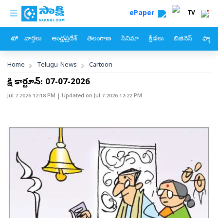
custom menu
Skip to main content
ePaper
TV
హోం
వార్తలు
ఆంధ్రప్రదేశ్
తెలంగాణ
సినిమా
క్రీడలు
బిజినెస్
ఫ్యామ
Breadcrumb
Home
Telugu-News
Cartoon
సాక్షి కార్టూన్‌: 07-07-2026
Jul 7 2026 12:18 PM
| Updated on
Jul 7 2026 12:22 PM