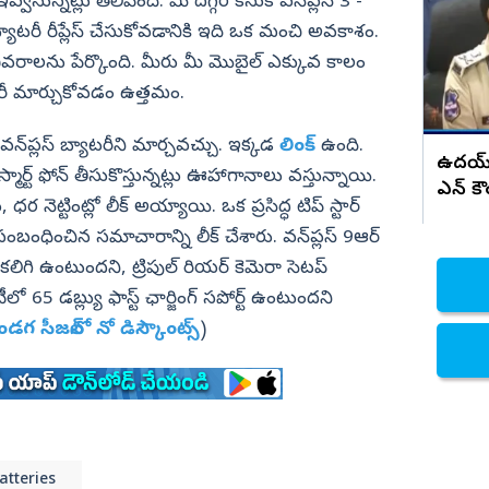
రాజీనామా
వనున్నట్లు తెలిపింది. మీ దగ్గర కనుక వన్‌ప్లస్‌ 3 -
బ్యాటరీ రీప్లేస్ చేసుకోవడానికి ఇది ఒక మంచి అవకాశం.
నిజామాబాద్
వివరాలను పేర్కొంది. మీరు మీ మొబైల్ ఎక్కువ కాలం
్యం
కామారెడ్డి
రీ మార్చుకోవడం ఉత్తమం.
ి
రంగారెడ్డి
వికారాబాద్
వన్‌ప్లస్‌ బ్యాటరీని మార్చవచ్చు. ఇక్కడ
లింక్
ఉంది.
ఉదయ్ 
మార్ట్ ఫోన్ తీసుకొస్తున్నట్లు ఊహాగానాలు వస్తున్నాయి.
వరంగల్
ఎన్ కౌ
, ధర నెట్టింట్లో లీక్ అయ్యాయి. ఒక ప్రసిద్ధ టిప్ స్టార్
హన్మకొండ
కు సంబంధించిన సమాచారాన్ని లీక్ చేశారు. వన్‌ప్లస్‌ 9ఆర్
జనగాం
ెసర్ కలిగి ఉంటుందని, ట్రిపుల్ రియర్ కెమెరా సెటప్
జయశంకర్
ో 65 డబ్ల్యు ఫాస్ట్ ఛార్జింగ్ సపోర్ట్ ఉంటుందని
ండగ సీజన్‌లో నో డిస్కౌంట్స్
)
మహబూబాబాద్
ములుగు
atteries