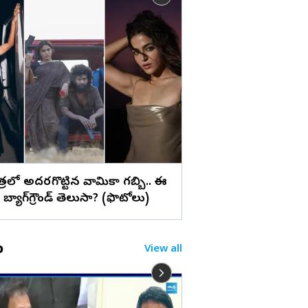
లు
సూర్య ‘విశ్వనాథ్ అండ్
స్టిల్స్
పాత్రలో అదరగొట్టిన వామికా గబ్బి.. ఈ
బ్యాగ్‌గ్రౌండ్‌ తెలుసా? (ఫొటోలు)
o
View all
CBI సంచలన రిపోర్టు 