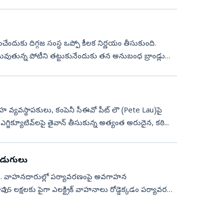
సాధించేందుకు దిగ్గజ సంస్థ ఒప్పో కీలక నిర్ణయం తీసుకుంది.
వుతున్న పోటీని తట్టుకునేందుకు తన అనుబంధ బ్రాండ్లు
లస్ సహ వ్యవస్థాపకులు, కంపెనీ సీఈవో పీట్ లౌ (Pete Lau)పై
క్ ఎగ్జిక్యూటివ్‌లపై తైవాన్ తీసుకున్న అత్యంత అరుదైన, కఠి...
అడుగులు
ంది. వాహనదారుల్లో పర్యావరణంపై అవగాహన
 15 లక్షలకు పైగా ఎలక్ట్రిక్ వాహనాలు రోడ్డెక్కడం పర్యావరణ