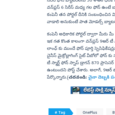
రాక్షస మేఘాలు!
సిరీస్ ఫోన్ బ్యాటరీలను 50 శాతం ధరకే ఇవ్
వన్‌ప్లస్‌ 6 సిరీస్ మధ్య గల ఫోన్ ఉంటే 
విజయనగరం
కంపెనీ తన పోర్టల్ దీనికి సంబంధించిన 
పార్వతీపురం మన
వాడాలి అనుకుంటే పాత మోడల్స్ బ్యాట
పశ్చిమ గోదావర
ఏలూరు
కంపెనీ అధికారిక పోర్టల్ ద్వారా మీరు మీ 
ఇక గత కొంత కాలంగా వన్‌ప్లస్‌ 9ఆర్ టీ స్
వైఎస్సార్
లాంఛ్ కు ముందే ఫోన్ పూర్తి స్పెసిఫికేషన్లు
అన్నమయ్య
చైనీస్ మైక్రోబ్లాగింగ్ సైట్ వీబోలో ఫోన్ 
టీ స్మార్ట్ ఫోన్ స్నాప్ డ్రాగన్ 870 ప్రాస
ఉంటుందని పోస్ట్ చేశారు. అలాగే, 9ఆర్ టీల
పేర్కొన్నారు.(
చదవండి:
చైనా దెబ్బకి ప
# Tag
OnePlus
B