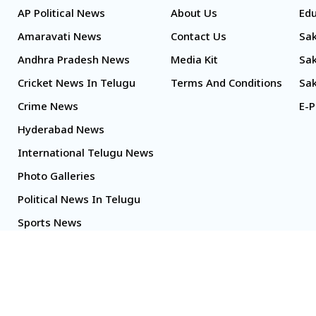
AP Political News
About Us
Edu
Amaravati News
Contact Us
Sak
Andhra Pradesh News
Media Kit
Sak
Cricket News In Telugu
Terms And Conditions
Sak
Crime News
E-P
Hyderabad News
International Telugu News
Photo Galleries
Political News In Telugu
Sports News
TS Politics News
Telangana News
Telugu Movie Reviews