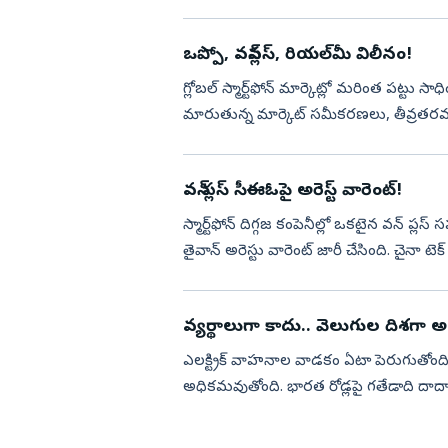
అయితే అక్కడక్కడా ఈ ఈవీ...
ఒప్పో, వన్‌ప్లస్, రియల్‌మీ విలీనం!
గ్లోబల్ స్మార్ట్‌ఫోన్ మార్కెట్లో మరింత పట్టు 
మారుతున్న మార్కెట్ సమీకరణలు, తీవ్రతరమ
అయిన వన్‌ప్ల...
వన్ ప్లస్ సీఈఓపై అరెస్ట్ వారెంట్!
స్మార్ట్‌ఫోన్ దిగ్గజ కంపెనీల్లో ఒకటైన వన్ ప్
తైవాన్ అరెస్టు వారెంట్ జారీ చేసింది. చైనా టె
వ్యర్థాలుగా కాదు.. వెలుగుల దిశగా 
ఎలక్ట్రిక్‌ వాహనాల వాడకం ఏటా పెరుగుతో
అధికమవుతోంది. భారత రోడ్లపై గతేడాది దాదాపు
స్పృహకు నిదర్శనం. అయితే, ఈ వ...