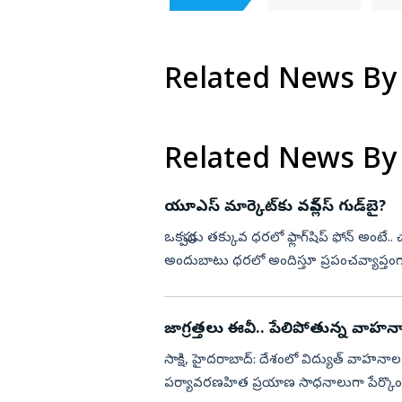
Related News By
Related News By
యూఎస్ మార్కెట్‌కు వన్‌ప్లస్‌ గుడ్‌బై?
ఒకప్పుడు తక్కువ ధరలో ఫ్లాగ్‌షిప్ ఫోన్ అంటే..
అందుబాటు ధరలో అందిస్తూ ప్రపంచవ్యాప్తంగా.. ప్రత
జాగ్రత్తలు ఈవీ.. పేలిపోతున్న వాహన
సాక్షి, హైదరాబాద్‌: దేశంలో విద్యుత్‌ వాహన
పర్యావరణహిత ప్రయాణ సాధనాలుగా పేర్కొంటున్న