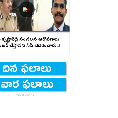
లీక్ చేసింది ఆ ముగ్గురే..
కృష్ణారెడ్డి సంచలన ఆరోపణలు
ంటర్ చేస్తానని సీపీ బెదిరించారు..!
Advertisement