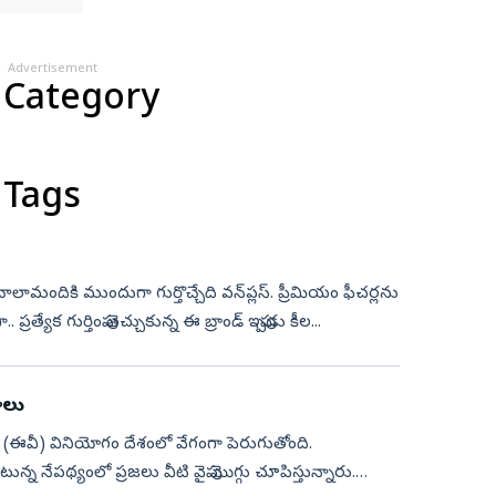
Advertisement
 Category
 Tags
 చాలామందికి ముందుగా గుర్తొచ్చేది వన్‌ప్లస్. ప్రీమియం ఫీచర్లను
్యేక గుర్తింపు తెచ్చుకున్న ఈ బ్రాండ్ ఇప్పుడు కీల...
ాలు
ాల (ఈవీ) వినియోగం దేశంలో వేగంగా పెరుగుతోంది.
 నేపథ్యంలో ప్రజలు వీటి వైపు మొగ్గు చూపిస్తున్నారు.