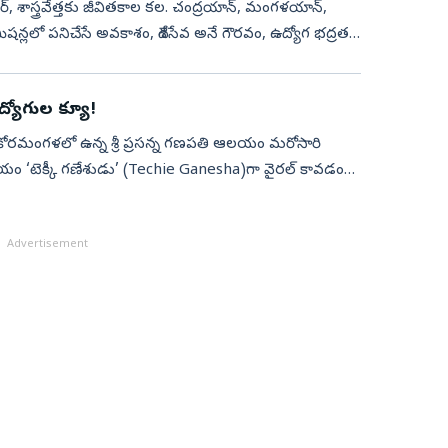
్‌, శాస్త్రవేత్తకు జీవితకాల కల. చంద్రయాన్‌, మంగళయాన్‌,
 మిషన్లలో పనిచేసే అవకాశం, దేశసేవ అనే గౌరవం, ఉద్యోగ భద్రత..
ద్యోగుల క్యూ!
ి కోరమంగళలో ఉన్న శ్రీ ప్రసన్న గణపతి ఆలయం మరోసారి
లయం ‘టెక్కీ గణేశుడు’ (Techie Ganesha)గా వైరల్ కావడంతో
Advertisement