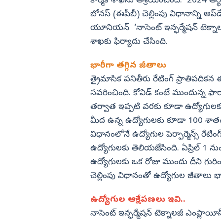
కార్మిక శాఖను ఆశ్రయించింది. 2024 ఆర్థిక
పెట్టిన విజయ్ ప్రభుత్వం
భారత్‌పై వ్యాఖ్యలు.. చివరకు క్షమ
చెప్పిన Mark Zuckerberg
బోనస్ (ఈపీబీ) చెల్లింపు విధానాన్ని అప్‌డ
విజయనగరం
యూనియన్‌ ‘నాసెంట్ ఇన్ఫర్మేషన్ టెక్నాలజ
పార్వతీపురం మన
శాఖకు ఫిర్యాదు చేసింది.
పశ్చిమ గోదావర
భారీగా తగ్గిన జీతాలు
ఏలూరు
త్రైమాసిక పనితీరు రేటింగ్ ప్రాతిపదికన ఈప
వైఎస్సార్
సవరించింది. కోవిడ్‌ కంటే ముందున్న ఫా
అన్నమయ్య
తర్వాత ఇప్పటి వరకు కూడా ఉద్యోగులకు 
మీద ఉన్న ఉద్యోగులకు కూడా 100 శాతం ఈపీ
విధానంలోనే ఉద్యోగుల పెర్ఫార్మెన్స్ రేటిం
ఉద్యోగులకు తెలియజేసింది. ఏప్రిల్‌ 1 ను
ఉద్యోగులకు ఒక రోజు ముందు దీని గురించ
చెల్లింపు విధానంతో ఉద్యోగుల జీతాలు భా
ఉద్యోగుల ఆక్షేపణలు ఇవి..
నాసెంట్ ఇన్ఫర్మేషన్ టెక్నాలజీ ఎంప్లాయీస్ 