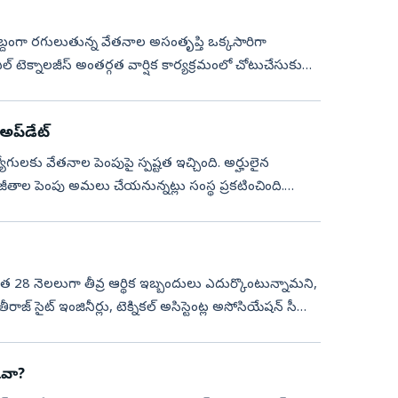
బ్దంగా రగులుతున్న వేతనాల అసంతృప్తి ఒక్కసారిగా
ఎల్ టెక్నాలజీస్ అంతర్గత వార్షిక కార్యక్రమంలో చోటుచేసుకున్న
ప్‌డేట్‌
ద్యోగులకు వేతనాల పెంపుపై స్పష్టత ఇచ్చింది. అర్హులైన
 జీతాల పెంపు అమలు చేయనున్నట్లు సంస్థ ప్రకటించింది.
 28 నెలలుగా తీవ్ర ఆర్థిక ఇబ్బందులు ఎదుర్కొంటున్నామని,
సైట్‌ ఇంజినీర్లు, టెక్నికల్‌ అసిస్టెంట్ల అసోసియేషన్‌ సీఎం,
ువా?