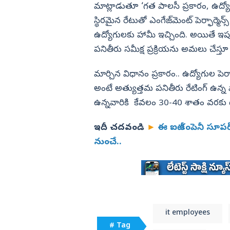
మాట్లాడుతూ ‘గత పాలసీ ప్రకారం, ఉద్యోగు
స్థిరమైన రేటుతో ఎంగేజ్‌మెంట్ పెర్ఫార్మెన్
ఉద్యోగులకు హామీ ఇచ్చింది. అయితే ఇప్ప
పనితీరు సమీక్ష ప్రక్రియను అమలు చేస్తూ
మార్చిన విధానం ప్రకారం.. ఉద్యోగుల పెర్ఫార
అంటే అత్యుత్తమ పనితీరు రేటింగ్‌ ఉన్న వ
ఉన్నవారికి కేవలం 30-40 శాతం వరకు 
ఇదీ చదవండి
►
ఈ ఐటీ కంపెనీ సూపర్
నుంచే..
it employees
# Tag