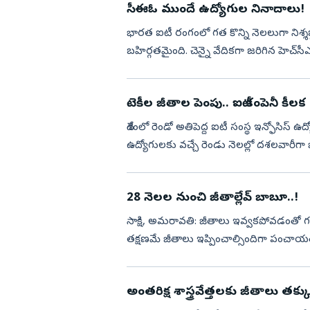
సీఈఓ ముందే ఉద్యోగుల నినాదాలు!
భారత ఐటీ రంగంలో గత కొన్ని నెలలుగా నిశ్శ
బహిర్గతమైంది. చెన్నై వేదికగా జరిగిన హెచ్‌సీ
అనూహ్య సంఘటన ...
టెకీల జీతాల పెంపు.. ఐటీ కంపెనీ కీలక అ
దేశంలో రెండో అతిపెద్ద ఐటీ సంస్థ ఇన్ఫోసిస్‌ ఉ
ఉద్యోగులకు వచ్చే రెండు నెలల్లో దశలవారీగా
ఎక్కువ మంది ఉ...
28 నెలల నుంచి జీతాల్లేవ్‌ బాబూ..!
సాక్షి, అమరావతి: జీతాలు ఇవ్వకపోవడంతో గత
తక్షణమే జీతాలు ఇప్పించాల్సిందిగా పంచాయతీరాజ్‌ 
...
అంతరిక్ష శాస్త్రవేత్తలకు జీతాలు తక్క