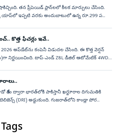
కిచ్చింది. తన ప్రీపెయిడ్‌ ప్లాన్‌లలో కీలక మార్పులు చేసింది.
ాంక్స్‌ యాప్‌లో ఇప్పటి వరకు అందుబాటులో ఉన్న రూ.299 ప...
చ్.. కొత్త ఫీచర్లు ఇవే..
2026 అప్‌డేట్‌ను కంపెనీ విడుదల చేసింది. ఈ కొత్త వెర్షన్
)గా నిర్ణయించింది. టాప్-ఎండ్ Z8L డీజిల్ ఆటోమేటిక్ 4WD
జూరాలు..
ో దేశం ద్వారా భారత్‌లోకి పాకిస్తానీ ఖర్జూరాల దిగుమతికి
ంటెలిజెన్స్‌ (DRI) అడ్డుకుంది. గుజరాత్‌లోని కాండ్లా పోర...
 Tags