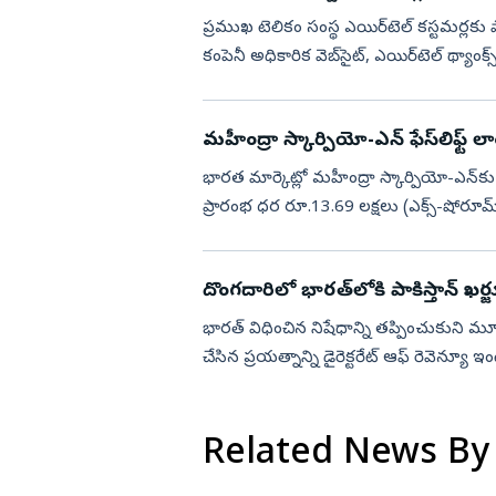
‍ప్రముఖ టెలికం సంస్థ ఎయిర్‌టెల్ కస్టమర్లకు షా
కంపెనీ అధికారిక వెబ్‌సైట్‌, ఎయిర్‌టెల్‌ థ్య
మహీంద్రా స్కార్పియో-ఎన్ ఫేస్‌లిఫ్ట్‌ లాం
భారత మార్కెట్లో మహీంద్రా స్కార్పియో-ఎన్‌కు 
ప్రారంభ ధర రూ.13.69 లక్షలు (ఎక్స్-షోరూమ్
వేరియంట...
దొంగదారిలో భారత్‌లోకి పాకిస్తాన్‌ ఖర్
భారత్‌ విధించిన నిషేధాన్ని తప్పించుకుని మూడ
చేసిన ప్రయత్నాన్ని డైరెక్టరేట్‌ ఆఫ్‌ రెవెన్యూ ఇ
Related News By