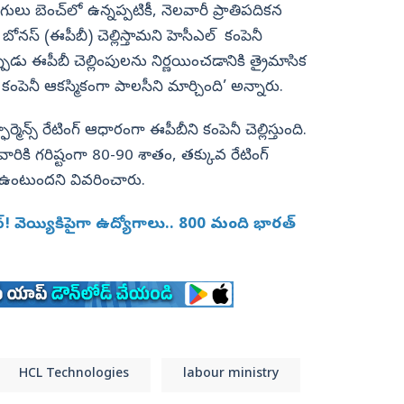
లు బెంచ్‌లో ఉన్నప్పటికీ, నెలవారీ ప్రాతిపదికన
స్ బోనస్ (ఈపీబీ) చెల్లిస్తామని హెసీఎల్‌ కంపెనీ
ుడు ఈపీబీ చెల్లింపులను నిర్ణయించడానికి త్రైమాసిక
 కంపెనీ ఆకస్మికంగా పాలసీని మార్చింది’ అన్నారు.
్మెన్స్ రేటింగ్‌ ఆధారంగా ఈపీబీని కంపెనీ చెల్లిస్తుంది.
ారికి గరిష్టంగా 80-90 శాతం, తక్కువ రేటింగ్‌
ఉంటుందని వివరించారు.
‌! వెయ్యికిపైగా ఉద్యోగాలు.. 800 మంది భారత్‌
HCL Technologies
labour ministry