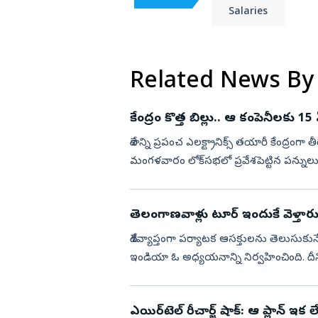
Salaries
Related News By
కేంద్రం కొత్త బిల్లు.. ఆ కంపెనీలకు 15 ఏళ
దేశాన్ని ప్రపంచ ఎలక్ట్రానిక్స్ తయారీ కేంద్రంగా తీ
మంగళవారం లోక్‌సభలో ప్రవేశపెట్టిన పన్నులు,
తెలంగాణవాళ్లు టూర్‌ ఇందుకే వెళ్తారు
దేశవ్యాప్తంగా పర్యాటక ఆసక్తులను తెలుసుకునే
ఇండియా ఓ అధ్యయనాన్ని నిర్వహించింది. దీని
ఓ కార...
ఎయిర్‌టెల్ రీచార్జ్‌ షాక్‌: ఆ ప్లాన్‌ ఇక 