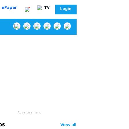
ePaper
TV
Login
‌
Advertisement
సా?
os
View all