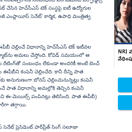
 సంవత్సరానికి సంబంధించి ఎంగేజ్‌మెంట్ పెర్ఫార్మెన్స్
ాపణ
హైడ్రా రంగనాథ్ సంతకం ఫోర్జరీ 8 కాలేజీలు
క్లోజ్
ేట్ చేసిన హెచ్‌సీఎస్‌ టెక్‌ సంస్థపై ఐటీ ఉద్యోగుల
నిజామాబాద్
ీ ఎంప్లాయీస్ సెనేట్’ కార్మిక, ఉపాధి మంత్రిత్వ
్యం
కామారెడ్డి
ి
రంగారెడ్డి
వికారాబాద్
ీబీ చెల్లించే విధానాన్ని హెచ్‌సీఎస్‌ టెక్‌ ఇటీవల
వరంగల్
NRI మ
ర్మాట్‌ను అమలు చేస్తోంది. కోవిడ్‌ సమయంలో ఆ
వేధిం
హన్మకొండ
రేటింగ్‌తో సంబంధం లేకుండా అందరికీ అంటే బెంచ్‌
జనగాం
బీని కంపెనీ చెల్లించేది. కానీ దీన్ని పాత
జయశంకర్
గ్‌కు అనుగుణంగా బోనస్‌ చెల్లించునున్నట్లు కంపెనీ
ంచే పాత విధానాన్ని అమల్లోకి తెచ్చిన కంపెనీ
మహబూబాబాద్
ి ఈ-మెయిల్స్‌ పంపినట్లు తెలిసింది. పాత ఈపీబీ)
ములుగు
రీగా తగ్గాయి.
సెనేట్ ప్రెసిడెంట్ హర్‌ప్రీత్ సింగ్ సలూజా