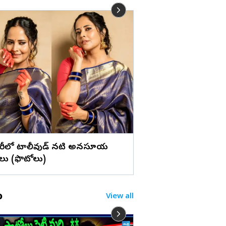
లు
గ్రీన్ డ్రెస్‌లో మెరిసిపోతు
ప్రియాంక జైన్ (ఫొటోలు)
శారీలో టాలీవుడ్ నటి అనసూయ
ు (ఫొటోలు)
o
View all