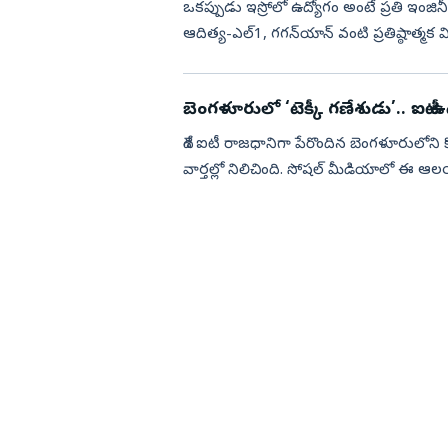
ఒకప్పుడు ఇస్రోలో ఉద్యోగం అంటే ప్రతి ఇంజినీర
ఆదిత్య-ఎల్1, గగన్‌యాన్‌ వంటి ప్రతిష్ఠాత్మక
ఇ...
బెంగళూరులో ‘టెక్కీ గణేశుడు’.. ఐటీ ఉ
దేశ ఐటీ రాజధానిగా పేరొందిన బెంగళూరులోన
వార్తల్లో నిలిచింది. సోషల్ మీడియాలో ఈ ఆ
ఉద్యోగాలు, ప్రమోషన్ల...