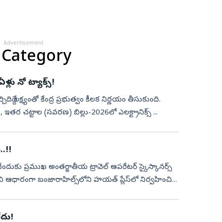
Advertisement
 Category
్లు నో ట్యాక్స్‌!
ర్చిదిద్దే లక్ష్యంతో కేంద్ర ప్రభుత్వం కీలక నిర్ణయం తీసుకుంది.
 ఇతర చట్టాల (సవరణ) బిల్లు-2026లో ఎలక్ట్రానిక్స్ ...
..!!
ందుకు ప్రముఖ అంతర్జాతీయ ట్రావెల్‌ ఆపరేటర్‌ స్కైస్కానర్స్‌
 ఆధారంగా బంజారాహిల్స్‌లోని హయత్‌ ప్లేస్‌లో నిర్వహించిన
లేదు!