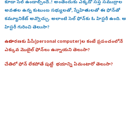
కూడా సెల్ ఉండాల్సిందే..! అంతెందుకు ఎక్కడో సప్త సముద్రాల
అవతల ఉన్న కుటుంబ సభ్యులతో, స్నేహితులతో ఈ ఫోన్‌తో
కమ్యూనికేట్‌ అవ్వొచ్చు. అలాంటి సెల్‌ ఫోన్‌కు ఓ హిస్టరీ ఉంది. ఆ
హిస్టరీ గురించి తెలుసా?
ఉదాహరణకు పీసీ(personal computer)ల కంటే ప్రపంచంలోనే
ఎక్కువ మొబైల్ ఫోన్‌లు ఉన్నాయని తెలుసా?
చేతిలో ఫోన్ లేకపోతే పుట్టే భయాన్ని ఏమంటారో తెలుసా?