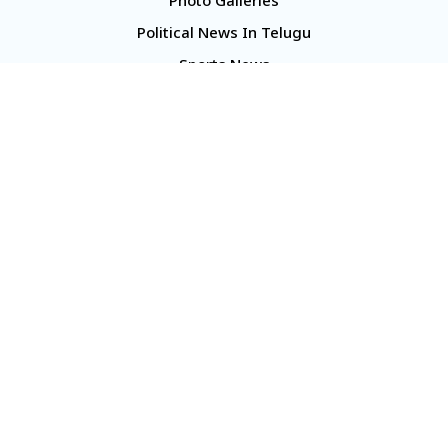
Photo Galleries
Political News In Telugu
Sports News
TS Politics News
Telangana News
Telugu Movie Reviews
Company
About Us
Contact Us
Media Kit
Terms And Conditions