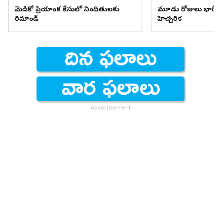
మెడికో ప్రియాంక కేసులో నిందితులకు
మూడు రోజులు భారీ వ
రిమాండ్
హెచ్చరిక
Advertisement