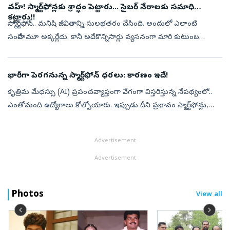
వహ్‌! స్మార్ట్‌ఫోన్లకు శ్రాద్ధం పెట్టారు... సైబర్‌ నేరాలకు సమాధి
కట్టారు!!
స్మార్ట్‌ఫోన్‌.. మనిషి జీవితాన్ని సులభతరం చేసింది. అందులో ఎలాంటి
సందేహమూ అక్కర్లేదు. కానీ అదే.. కొన్నిసార్లు వ్యసనంగా మారి కుటుంబ
బంధాలను దెబ్బతీస్తోందన్న ఆందోళనలు పెరుగుతున్నాయి. ముఖ్యంగా
యువతలో ఆన్‌...
భారీగా పెరగనున్న స్మార్ట్‌ఫోన్‌ ధరలు: కారణం ఇదే!
కృత్రిమ మేధస్సు (AI) ప్రపంచవ్యాప్తంగా వేగంగా విస్తరిస్తున్న నేపథ్యంలో..
ఎంతోమంది ఉద్యోగాలు కోల్పోయారు. ఇప్పుడు దీని ప్రభావం స్మార్ట్‌ఫోన్లు,
ల్యాప్‌టాప్‌లు, గేమింగ్ కన్సోళ్లు వంటి ఎలక్ట్రానిక్ పరికరాల...
Advertisement
Advertisement
Photos
View all