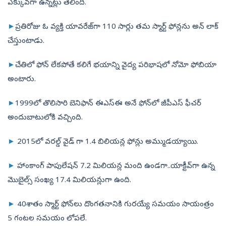
ఎక్కువగా ఉన్నట్లు తేలింది.
►
ప్రతిరోజు ఓ వ్యక్తి యావరేజ్‌గా 110 సార్లు తమ స్మార్ట్‌ ఫోన్లను అన్‌ లాక్‌
చేస్తుంటాడు.
►
చేతిలో ఫోన్‌ లేకపోతే కలిగే భయాన్ని వైద్య పరిభాషలో నోమో ఫోబియా
అంటారు.
►
1999లో తొలిసారి బెనిఫాన్ ఈఎస్‌ఈ అనే ఫోన్‌లో జీపీఎస్‌ ఫీచర్‌
అందుబాటులోకి వచ్చింది.
►
2015లో వరల్డ్‌ వైడ్‌ గా 1.4 బిలియన్ల ఫోన్లు అమ్ముడయ్యాయి.
►
హాంకాంగ్‌ పాపులేషన్‌ 7.2 మిలియన్ల మంది ఉండగా..యాక్టీవ్‌గా ఉన్న
మొబైల్స్‌ సంఖ్య 17.4 మిలియన్లుగా ఉంది.
►
40శాతం స్మార్ట్‌ ఫోన్‌లు దొంగతనానికి గురయ్యే సమయం సాయంత్రం
5 గంటల సమయం లోపలే.