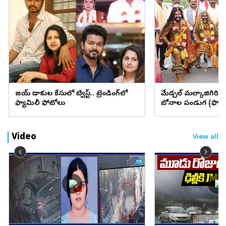
విజయ్ విడాకుల కేసులో ట్విస్ట్.. ట్రెండింగ్‌లో
మేడ్చల్ మల్కాజిగిరి జిల్
ఫ్యామిలీ ఫోటోలు
బోనాల పండుగ (ఫొటో
Video
View all