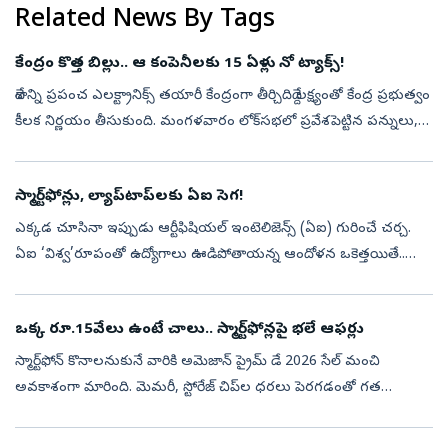
Related News By Tags
కేంద్రం కొత్త బిల్లు.. ఆ కంపెనీలకు 15 ఏళ్లు నో ట్యాక్స్‌!
దేశాన్ని ప్రపంచ ఎలక్ట్రానిక్స్ తయారీ కేంద్రంగా తీర్చిదిద్దే లక్ష్యంతో కేంద్ర ప్రభుత్వం
కీలక నిర్ణయం తీసుకుంది. మంగళవారం లోక్‌సభలో ప్రవేశపెట్టిన పన్నులు,
ఇతర చట్టాల (సవరణ) బిల్లు-2026లో ఎలక్ట్రానిక్స్ ...
స్మార్ట్‌ఫోన్లు, ల్యాప్‌టాప్‌లకు ఏఐ సెగ!
ఎక్కడ చూసినా ఇప్పుడు ఆర్టీఫిషియల్‌ ఇంటెలిజెన్స్‌ (ఏఐ) గురించే చర్చ.
ఏఐ ‘విశ్వ’రూపంతో ఉద్యోగాలు ఊడిపోతాయన్న ఆందోళన ఒకెత్తయితే..
శరవేగంగా విస్తరిస్తున్న ఈ టెక్నాలజీ కారణంగా ఎల్రక్టానిక్‌ గ్యాడ్జెట్లకు క...
ఒక్క రూ.15వేలు ఉంటే చాలు.. స్మార్ట్‌ఫోన్లపై భలే ఆఫర్లు
స్మార్ట్‌ఫోన్ కొనాలనుకునే వారికి అమెజాన్ ప్రైమ్ డే 2026 సేల్ మంచి
అవకాశంగా మారింది. మెమరీ, స్టోరేజ్ చిప్‌ల ధరలు పెరగడంతో గత
కొంతకాలంగా స్మార్ట్‌ఫోన్‌ల ధరలు కూడా పెరుగుతున్నాయి. ఈ నేపథ్యంలో
రూ.15 వేలలో...