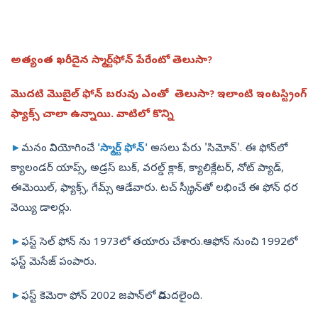
అత్యంత ఖరీదైన స్మార్ట్‌ఫోన్ పేరేంటో తెలుసా?
మొదటి మొబైల్ ఫోన్ బరువు ఎంతో తెలుసా? ఇలాంటి ఇంటస్ట్రింగ్‌
ఫ్యాక్స్‌ చాలా ఉన్నాయి. వాటిలో కొన్ని
►
మనం వినియోగించే
'స్మార్ట్‌ ఫోన్‌'
అసలు పేరు 'సిమోన్‌'. ఈ ఫోన్‌లో
క్యాలండర్‌ యాప్స్‌, అడ్రస్‌ బుక్‌, వరల్డ్‌ క్లాక్‌, క్యాలిక్లేటర్‌, నోట్‌ ప్యాడ్‌,
ఈమెయిల్‌, ఫ్యాక్స్‌, గేమ్స్‌ ఆడేవారు. టచ్‌ స్క్రీన్‌తో లభించే ఈ ఫోన్‌ ధర
వెయ్యి డాలర్లు.
►
ఫస్ట్‌ సెల్‌ ఫోన్‌ ను 1973లో తయారు చేశారు.ఆఫోన్‌ నుంచి 1992లో
ఫస్ట్‌ మెసేజ్‌ పంపారు.
►
ఫస్ట్‌ కెమెరా ఫోన్‌ 2002 జపాన్‌లో విడుదలైంది.