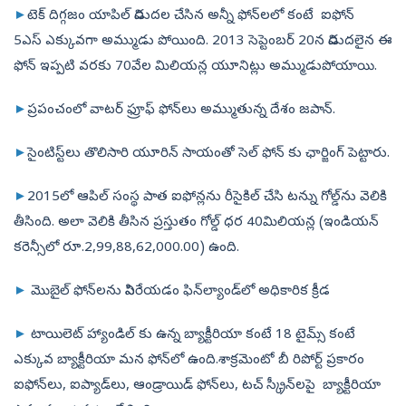
►
టెక్‌ దిగ్గజం యాపిల్‌ విడుదల చేసిన అన్నీ ఫోన్‌లలో కంటే ఐఫోన్‌
5ఎస్‌ ఎక్కువగా అమ్ముడు పోయింది. 2013 సెప్టెంబర్‌ 20న విడుదలైన ఈ
ఫోన్‌ ఇప్పటి వరకు 70వేల మిలియన్ల యూనిట్లు అమ్ముడుపోయాయి.
►
ప్రపంచంలో వాటర్‌ ఫ్రూఫ్‌ ఫోన్‌లు అమ్ముతున్న దేశం జపాన్‌.
►
సైంటిస్ట్‌లు తొలిసారి యూరిన్‌ సాయంతో సెల్‌ ఫోన్‌ కు ఛార్జింగ్‌ పెట్టారు.
►
2015లో ఆపిల్‌ సంస్థ పాత ఐఫోన్లను రీసైకిల్‌ చేసి టన్ను గోల్డ్‌ను వెలికి
తీసింది. అలా వెలికి తీసిన ప్రస్తుతం గోల్డ్‌ ధర 40మిలియన్ల (ఇండియన్‌
కరెన్సీలో రూ.2,99,88,62,000.00) ఉంది.
►
మొబైల్‌ ఫోన్‌లను విసిరేయడం ఫిన్‌ల్యాండ్‌లో అధికారిక క్రీడ
►
టాయిలెట్ హ్యాండిల్‌ కు ఉన్న బ్యాక్టీరియా కంటే 18 టైమ్స్‌ కంటే
ఎక్కువ బ్యాక్టీరియా మన ఫోన్‌లో ఉంది.శాక్రమెంటో బీ రిపోర్ట్‌ ప్రకారం
ఐఫోన్‌లు, ఐప్యాడ్‌లు, ఆండ్రాయిడ్ ఫోన్‌లు, టచ్ స్క్రీన్‌లపై బ్యాక్టీరియా