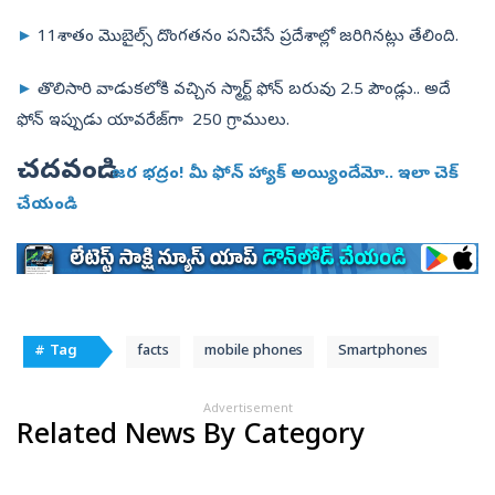
►
11శాతం మొబైల్స్‌ దొంగతనం పనిచేసే ప్రదేశాల్లో జరిగినట్లు తేలింది.
►
తొలిసారి వాడుకలోకి వచ్చిన స్మార్ట్‌ ఫోన్‌ బరువు 2.5 పౌండ్లు.. అదే
ఫోన్‌ ఇప్పుడు యావరేజ్‌గా 250 గ్రాములు.
చదవండి:
జర భద్రం! మీ ఫోన్ హ్యాక్ అయ్యిందేమో.. ఇలా చెక్
చేయండి
# Tag
facts
mobile phones
Smartphones
Advertisement
Related News By Category