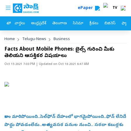
custom menu
Skip to main content
ePaper
TV
హోం
వార్తలు
ఆంధ్రప్రదేశ్
తెలంగాణ
సినిమా
క్రీడలు
బిజినెస్
ఫ్యామ
Breadcrumb
Home
Telugu-News
Business
Facts About Mobile Phones: మొబైల్స్‌ గురించి మీకు
తెలియని ఆసక్తికర విషయాలు
Oct 15 2021 7:03 PM
| Updated on
Oct 16 2021 6:47 AM
కాలం మారిపోయింది..సెల్‌ఫోన్ దేహంలో భాగమైపోయింది..ఫోన్ లేనిదే
పొద్దు పోవడంలేదు..అత్యవసర పనుల నుంచి.. సరదా కబుర్లకు