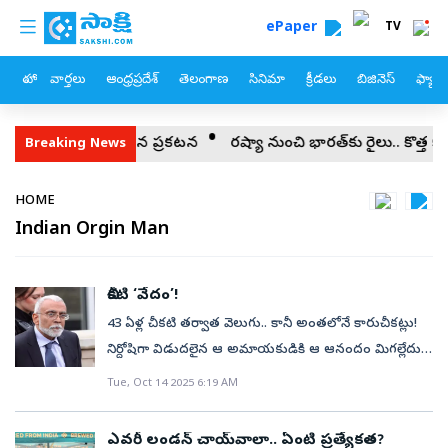
custom menu
Skip to main content
ePaper
TV
హోం
వార్తలు
ఆంధ్రప్రదేశ్
తెలంగాణ
సినిమా
క్రీడలు
బిజినెస్
ఫ్యామ
కడ?.. ఇరాన్ సంచలన ప్రకటన
రష్యా నుంచి భారత్‌కు రైలు.. కొత్త కారిడార్ ప
Breaking News
Breadcrumb
HOME
Indian Orgin Man
చీకటి ‘వేదం’!
43 ఏళ్ల చీకటి తర్వాత వెలుగు.. కానీ అంతలోనే కారుచీకట్లు!
నిర్దోషిగా విడుదలైన ఆ అమాయకుడికి ఆ ఆనందం మిగల్లేదు.
వేదనల ‘వేదం’ విషాదానికి అంతేలేదు. ఇది న్యాయమా?
Tue, Oct 14 2025 6:19 AM
మానవత్వమా? అంటే సమాధానాలే లేవు. కళ్ల ముందు రెండు
తరాలు గడిచిపోయాయి. కానీ ఆయన మాత్రం ఏం మారలేదు.
ఎవ‌రీ లండ‌న్ చాయ్‌వాలా.. ఏంటి ప్ర‌త్యేక‌త‌?