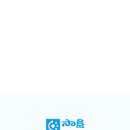
ఆఫ్రికన్‌ రచయితలు చాలామంది వ్యతిరేకించారు. పాశ్చాత్య
ప్రపంచం నల్లవారిపై మోపిన కాల్పనికతలవైపే నైపాల్‌ మొగ్గు
చూపుతున్నాడని నైజీరియన్‌ రచయిత చినువా అచెబె
పేర్కొన్నారు. అయితే విశ్వజనీన నాగరికత ఎప్పటిౖకైనా భూమిపై
విల్లసిల్లుతుందన్న నమ్మకాన్ని చివరికంటా పాదుకున్న నైపాల్‌
మానవ సంక్లిష్టతా వైరుధ్యాల మధ్యే జీవితం గడిపాడు,
ముగించాడు కూడా. -కె. రాజశేఖరరాజు