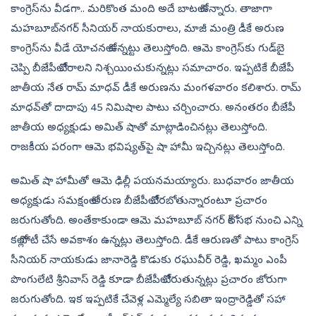
కాంగ్రెస్‌ను వీడగా.. మరికొంత మంది అదే బాటలో ఉన్నారు. తాజాగా
మహబూబ్‌నగర్‌ సీనియర్‌ నాయకురాలు, మాజీ మంత్రి డీకే అరుణ
కాంగ్రెస్‌ను వీడే యోచనలో ఉన్నట్టు తెలుస్తోంది. ఆమె కాంగ్రెస్‌కు గుడ్‌బై
చెప్పి బీజేపీలో చేరాలని నిశ్చయించుకున్నట్లు సమాచారం. ఇప్పటికే బీజేపీ
జాతీయ నేత రామ్‌ మాధవ్‌ డీకే అరుణను మంగళవారం కలిశారు. రామ్‌
మాధవ్‌తో దాదాపు 45 నిమిషాల పాటు చర్చించారు. అనంతరం బీజేపీ
జాతీయ అధ్యక్షుడు అమిత్‌ షాతో మాట్లాడించినట్లు తెలుస్తోంది.
రాజకీయ పరంగా ఆమె భవిష్యత్‌పై షా హామీ ఇచ్చినట్లు తెలుస్తోంది.
అమిత్‌ షా హామీతో ఆమె ఢిల్లీ పయనమయ్యారు. బుధవారం జాతీయ
అధ్యక్షుడు సమక్షంలో అరుణ బీజేపీలో చేరబోతున్నారంటూ ప్రచారం
జరుగుతోంది. అంతేకాకుండా ఆమె మహబూబ్‌ నగర్‌ లోక్‌ సభ నుంచి ఎన్ని
కల్లో పోటీ చేసే అవకాశం ఉన్నట్లు తెలుస్తోంది. డీకే ఆరుణతో పాటు కాంగ్రెస్‌
సీనియర్‌ నాయకుడు జానారెడ్డి కొడుకు రఘువీర్‌ రెడ్డి, ఖమ్మం ఎంపీ
పొంగులేటి శ్రీనివాస్‌ రెడ్డి కూడా బీజేపీలో చేరుతున్నట్లు ప్రచారం జోరుగా
జరుగుతోంది. ఇక ఇప్పటికే చేవెళ్ల ఎమ్మెల్యే సబితా ఇంద్రారెడ్డితో సహా