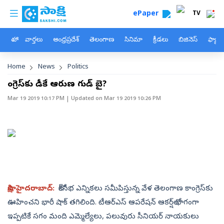
custom menu
Skip to main content
ePaper
TV
హోం
వార్తలు
ఆంధ్రప్రదేశ్
తెలంగాణ
సినిమా
క్రీడలు
బిజినెస్
ఫ్యామ
Breadcrumb
Home
News
Politics
కాంగ్రెస్‌కు డీకే ఆరుణ గుడ్‌ బై?
Mar 19 2019 10:17 PM
| Updated on
Mar 19 2019 10:26 PM
సాక్షి, హైదరాబాద్‌:
లోక్‌సభ ఎన్నికలు సమీపిస్తున్న వేళ తెలంగాణ కాంగ్రెస్‌కు
ఊహించని భారీ షాక్‌ తగిలింది. టీఆర్‌ఎస్‌ ఆపరేషన్‌ ఆకర్ష్‌లో భాగంగా
ఇప్పటికే సగం మంది ఎమ్మెల్యేలు, పలువురు సీనియర్‌ నాయకులు