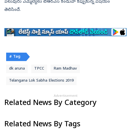
పలువురు ఎమ్మెల్యేలు టీఆర్‌ఎస్‌ కండువా కప్పుకున్న విషయం
తెలిసిందే.
# Tag
dk aruna
TPCC
Ram Madhav
Telangana Lok Sabha Elections 2019
Advertisement
Related News By Category
Related News By Tags