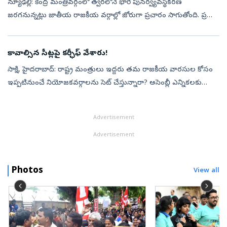
న్యూఢిల్లీ: కేంద్ర మంత్రివర్గంలో త్వరలోనే భారీ పునర్వ్యవస్థీకరణ
జరగనున్నట్లు జాతీయ రాజకీయ వర్గాల్లో జోరుగా ప్రచారం సాగుతోంది. ప్రధాని
నరేంద్ర మోదీ నేతృత్వంలోని కేంద్ర కేబినెట్‌లో మార్పులు, చేర్పులపై బ...
కావాల్సిన సీట్లపై కర్ఛీఫ్ వేశారు!
సాక్షి, హైదరాబాద్‌: రాష్ట్ర మంత్రులు ఇద్దరు తమ రాజకీయ వారసుల కోసం
ఇప్పటినుంచే నియోజకవర్గాలను సెట్‌ చేస్తున్నారా? అసెంబ్లీ ఎన్నికలకు
రెండున్నరేళ్ల ముందే పరిస్థితులకు అనుగుణంగా పావులు కదుపుతూ,
కాంగ్రెస్...
Advertisement
Advertisement
Photos
View all