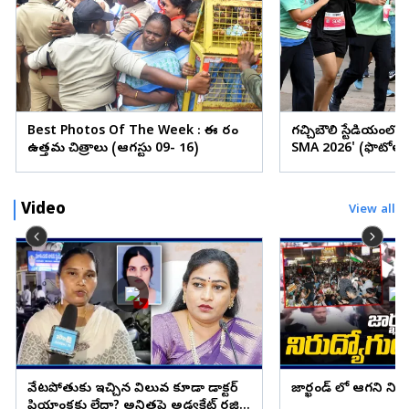
Best Photos Of The Week : ఈ వారం
గచ్చిబౌలి స్టేడియంలో
ఉత్తమ చిత్రాలు (ఆగస్టు 09- 16)
SMA 2026' (ఫొటోలు
Video
View all
వేటపోతుకు ఇచ్చిన విలువ కూడా డాక్టర్
జార్ఖండ్ లో ఆగని ని
ప్రియాంకకు లేదా? అనితపై అడ్వకేట్ రజిని