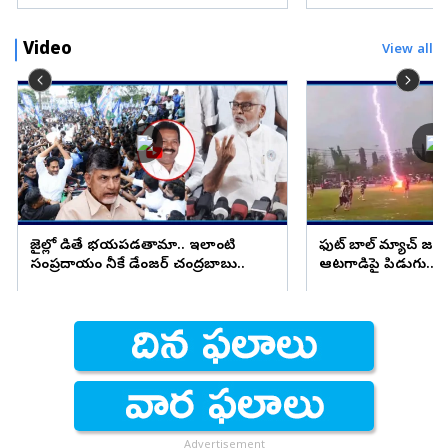
Video
View all
జైల్లో పెడితే భయపడతామా.. ఇలాంటి
ఫుట్ బాల్ మ్యాచ్ జ
సంప్రదాయం నీకే డేంజర్ చంద్రబాబు..
ఆటగాడిపై పిడుగు.. ష
Advertisement