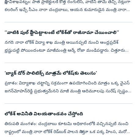
సాక్షి, విశాఖపట్నం: పాత ప్రాజెక్టులకే కొత్త రంగులేసి, వాటిని తామే తెచ్చి నట్లుగా
కలరింగ్‌ ఇచ్చే సీఎం నారా చంద్రబాబు, ఆయన కుమారుడైన మంత్రి నారా
లోకేశ్‌ క్రెడిట్‌ పిచ్చి పీక్స్‌కు చేరుతోంది. రంగం ఏదైన...
‘‘వాటికి పుల్ స్టాప్ పెట్టాలంటే లోకేశ్‌తో రాజీనామా చేయించాలి’’
నగరి: నారా లోకేశ్‌ విద్యా శాఖ మంత్రి అయినప్పటి నుంచి ఆంధ్రప్రదేశ్‌
భ్రష్టుపట్టి పోయిందంటూ మాజీమంత్రి ఆర్కే రోజా మండిపడ్డారు. చిత్తూరు
జిల్లా నగరిలో వైఎస్సార్‌సీపీ విద్యార్థి యువజన విభాగం టౌన్ హాల్ సమా...
‘బ్యాక్ డోర్ పాలిటిక్స్ మాత్రమే లోకేష్‌కు తెలుసు’
ప్రకాశం: విద్యాశాఖ చట్టాన్ని సక్రమంగా ఉపయోగించింది మాత్రం ఒక్క వైఎస్‌
జగన్‌మోహన్‌రెడ్డి ప్రభుత్వమేనని మాజీ మంత్రి ఆదిమూలపు సురేష్‌ స్పష్టం
చేశారు. వైఎస్‌ జగన్‌ పట్టించుకున్నంతగా విద్యాశాఖని ఏ ప్రభుత్...
లోకేశ్‌ అవినీతి విలయతాండవం చేస్తోంది
తిరుపతి మంగళం: చంద్రబాబు కూటమి అధికారంలోకి వచ్చినప్పటి నుంచి
రాష్ట్రంలో మంత్రి నారా లోకేశ్‌ రెడ్‌బుక్‌ పాలన సాగిస్తూ ఒక పక్క హింస, మరో