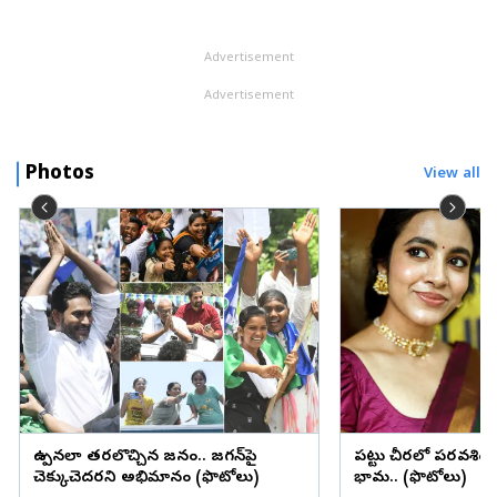
పక్క అవినీతి విలయతాండవం చేస్తున్నాయని, ప్రపంచ ప్రఖ్యాత ధార్మిక సం...
Advertisement
Advertisement
Photos
View all
ఉప్పెనలా తరలొచ్చిన జనం.. జగన్‌పై
పట్టు చీరలో పరవశిం
చెక్కుచెదరని అభిమానం (ఫొటోలు)
భామ.. (ఫొటోలు)