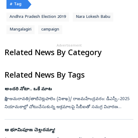
# Tag
Andhra Pradesh Election 2019
Nara Lokesh Babu
Mangalagiri
campaign
Advertisement
Related News By Category
Related News By Tags
అందరి నోటా.. ఒకే మాట
సాక్షి, అమరావతి/తాటిచెట్లపాలెం (విశాఖ)/ రాజమహేంద్రవరం: డీఎస్సీ–2025
నియామకాల్లో చోటుచేసుకున్న అక్రమాలపై సీబీఐతో సమగ్ర విచారణ
జరిపించాలని, ఇందుకు నైతిక బాధ్యత వహిస్తూ మంత్రి నారా లోకేశ్‌ వెంటనే
రాజీనా...
ఆ భూమిపూజ చెల్లదమ్మా!