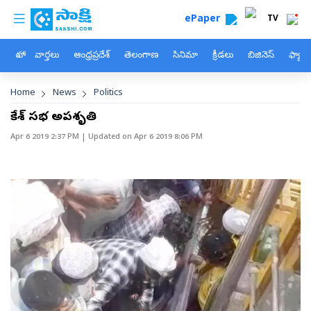
custom menu
Skip to main content
ePaper
TV
హోం
వార్తలు
ఆంధ్రప్రదేశ్
తెలంగాణ
సినిమా
క్రీడలు
బిజినెస్
ఫ్యామ
Breadcrumb
Home
News
Politics
లోకేశ్‌ సభలో అపశృతి
Apr 6 2019 2:37 PM
| Updated on
Apr 6 2019 8:06 PM