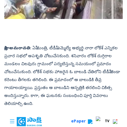
సాక్షి, అమరావతి:
ఏపీ మంత్రి, టీడీపీ ఎమ్మెల్యే అభ్యర్థి నారా లోకేశ్‌ ఎన్నికల
ప్రచార సభలో అపశృతి చోటుచేసకుంది. శనివారం లోకేశ్‌ దుగ్గిరాల
మండలం చిలవురు గ్రామంలో పర్యటిస్తున్న సమయంలో ప్రమాదం
చోటుచేసుకుంది. లోకేశ్‌ సభకు హాజరైన ఓ బాలుడి చేతిలోని టీడీపీ జెండా
కరెంటు తీగలకు తగిలింది. ఈ ప్రమాదంలో ఆ బాలుడికి తీవ్ర
గాయాలయ్యాయి. ప్రస్తుతం ఆ బాలుడిని ఆస్పత్రికి తరలించి చికిత్స
అందిస్తున్నారు. కాగా, ఈ ఘటనకు సంబంధించి పూర్తి వివరాలు
తెలియాల్సి ఉంది.